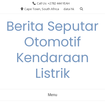
Skip
Call Us: +2782 444 YEAH
to
Cape Town, South Africa
data hk
content
Berita Seputar
Otomotif
Kendaraan
Listrik
Menu