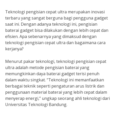
Teknologi pengisian cepat ultra merupakan inovasi
terbaru yang sangat berguna bagi pengguna gadget
saat ini. Dengan adanya teknologi ini, pengisian
baterai gadget bisa dilakukan dengan lebih cepat dan
efisien. Apa sebenarnya yang dimaksud dengan
teknologi pengisian cepat ultra dan bagaimana cara
kerjanya?
Menurut pakar teknologi, teknologi pengisian cepat
ultra adalah metode pengisian baterai yang
memungkinkan daya baterai gadget terisi penuh
dalam waktu singkat. “Teknologi ini memanfaatkan
berbagai teknik seperti pengaturan arus listrik dan
penggunaan material baterai yang lebih cepat dalam
menyerap energi,” ungkap seorang ahli teknologi dari
Universitas Teknologi Bandung.