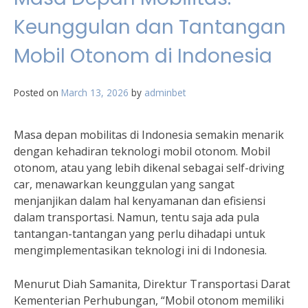
Keunggulan dan Tantangan
Mobil Otonom di Indonesia
Posted on
March 13, 2026
by
adminbet
Masa depan mobilitas di Indonesia semakin menarik
dengan kehadiran teknologi mobil otonom. Mobil
otonom, atau yang lebih dikenal sebagai self-driving
car, menawarkan keunggulan yang sangat
menjanjikan dalam hal kenyamanan dan efisiensi
dalam transportasi. Namun, tentu saja ada pula
tantangan-tantangan yang perlu dihadapi untuk
mengimplementasikan teknologi ini di Indonesia.
Menurut Diah Samanita, Direktur Transportasi Darat
Kementerian Perhubungan, “Mobil otonom memiliki