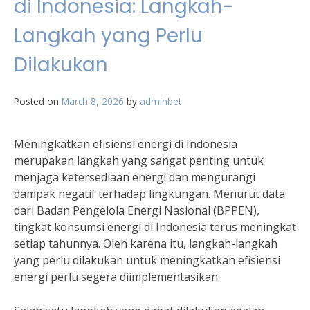
di Indonesia: Langkah-
Langkah yang Perlu
Dilakukan
Posted on
March 8, 2026
by
adminbet
Meningkatkan efisiensi energi di Indonesia
merupakan langkah yang sangat penting untuk
menjaga ketersediaan energi dan mengurangi
dampak negatif terhadap lingkungan. Menurut data
dari Badan Pengelola Energi Nasional (BPPEN),
tingkat konsumsi energi di Indonesia terus meningkat
setiap tahunnya. Oleh karena itu, langkah-langkah
yang perlu dilakukan untuk meningkatkan efisiensi
energi perlu segera diimplementasikan.