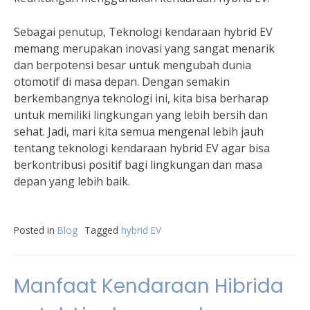
Sebagai penutup, Teknologi kendaraan hybrid EV
memang merupakan inovasi yang sangat menarik
dan berpotensi besar untuk mengubah dunia
otomotif di masa depan. Dengan semakin
berkembangnya teknologi ini, kita bisa berharap
untuk memiliki lingkungan yang lebih bersih dan
sehat. Jadi, mari kita semua mengenal lebih jauh
tentang teknologi kendaraan hybrid EV agar bisa
berkontribusi positif bagi lingkungan dan masa
depan yang lebih baik.
Posted in
Blog
Tagged
hybrid EV
Manfaat Kendaraan Hibrida