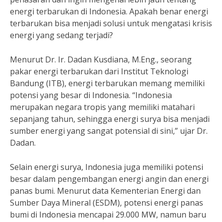
energi terbarukan di Indonesia. Apakah benar energi
terbarukan bisa menjadi solusi untuk mengatasi krisis
energi yang sedang terjadi?
Menurut Dr. Ir. Dadan Kusdiana, M.Eng., seorang
pakar energi terbarukan dari Institut Teknologi
Bandung (ITB), energi terbarukan memang memiliki
potensi yang besar di Indonesia. “Indonesia
merupakan negara tropis yang memiliki matahari
sepanjang tahun, sehingga energi surya bisa menjadi
sumber energi yang sangat potensial di sini,” ujar Dr.
Dadan.
Selain energi surya, Indonesia juga memiliki potensi
besar dalam pengembangan energi angin dan energi
panas bumi. Menurut data Kementerian Energi dan
Sumber Daya Mineral (ESDM), potensi energi panas
bumi di Indonesia mencapai 29.000 MW, namun baru