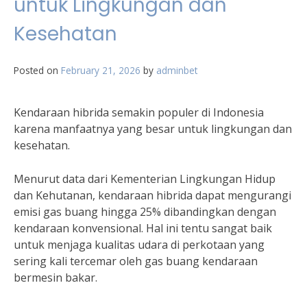
untuk Lingkungan dan
Kesehatan
Posted on
February 21, 2026
by
adminbet
Kendaraan hibrida semakin populer di Indonesia
karena manfaatnya yang besar untuk lingkungan dan
kesehatan.
Menurut data dari Kementerian Lingkungan Hidup
dan Kehutanan, kendaraan hibrida dapat mengurangi
emisi gas buang hingga 25% dibandingkan dengan
kendaraan konvensional. Hal ini tentu sangat baik
untuk menjaga kualitas udara di perkotaan yang
sering kali tercemar oleh gas buang kendaraan
bermesin bakar.