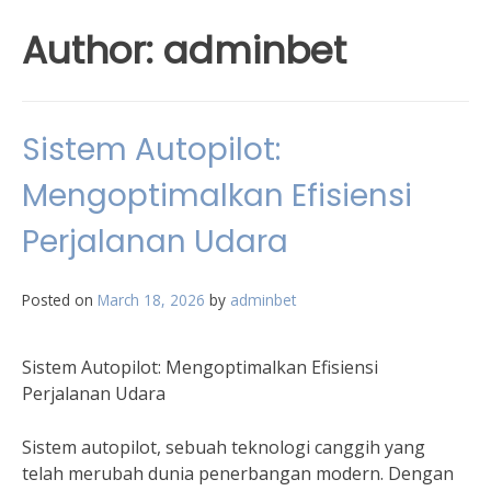
Author:
adminbet
Sistem Autopilot:
Mengoptimalkan Efisiensi
Perjalanan Udara
Posted on
March 18, 2026
by
adminbet
Sistem Autopilot: Mengoptimalkan Efisiensi
Perjalanan Udara
Sistem autopilot, sebuah teknologi canggih yang
telah merubah dunia penerbangan modern. Dengan