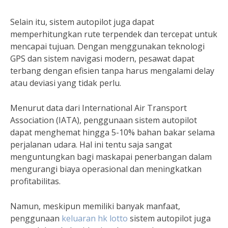
Selain itu, sistem autopilot juga dapat
memperhitungkan rute terpendek dan tercepat untuk
mencapai tujuan. Dengan menggunakan teknologi
GPS dan sistem navigasi modern, pesawat dapat
terbang dengan efisien tanpa harus mengalami delay
atau deviasi yang tidak perlu.
Menurut data dari International Air Transport
Association (IATA), penggunaan sistem autopilot
dapat menghemat hingga 5-10% bahan bakar selama
perjalanan udara. Hal ini tentu saja sangat
menguntungkan bagi maskapai penerbangan dalam
mengurangi biaya operasional dan meningkatkan
profitabilitas.
Namun, meskipun memiliki banyak manfaat,
penggunaan
keluaran hk lotto
sistem autopilot juga