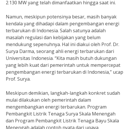
2.130 MW yang telah dimanfaatkan hingga saat ini.
Namun, meskipun potensinya besar, masih banyak
kendala yang dihadapi dalam pengembangan energi
terbarukan di Indonesia. Salah satunya adalah
masalah regulasi dan kebijakan yang belum
mendukung sepenuhnya. Hal ini diakui oleh Prof. Dr.
Surya Darma, seorang ahli energi terbarukan dari
Universitas Indonesia. “Kita masih butuh dukungan
yang lebih kuat dari pemerintah untuk mempercepat
pengembangan energi terbarukan di Indonesia,” ucap
Prof. Surya.
Meskipun demikian, langkah-langkah konkret sudah
mulai dilakukan oleh pemerintah dalam
mengembangkan energi terbarukan. Program
Pembangkit Listrik Tenaga Surya Skala Menengah
dan Program Pembangkit Listrik Tenaga Bayu Skala
Menengah adalah contoh nyata dari upaya