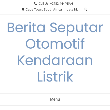
Skip
Call Us: +2782 444 YEAH
to
Cape Town, South Africa
data hk
content
Berita Seputar
Otomotif
Kendaraan
Listrik
Menu