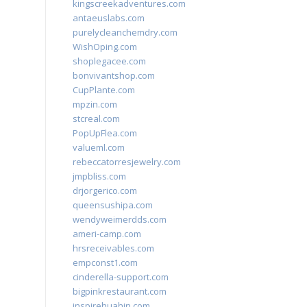
kingscreekadventures.com
antaeuslabs.com
purelycleanchemdry.com
WishOping.com
shoplegacee.com
bonvivantshop.com
CupPlante.com
mpzin.com
stcreal.com
PopUpFlea.com
valueml.com
rebeccatorresjewelry.com
jmpbliss.com
drjorgerico.com
queensushipa.com
wendyweimerdds.com
ameri-camp.com
hrsreceivables.com
empconst1.com
cinderella-support.com
bigpinkrestaurant.com
inspirehuahin.com