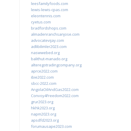
leesfamilyfoods.com
lewis-lewis-cpas.com
eleontennis.com
cyetus.com
bradfordshops.com
almadenranchsanjose.com
advocatevijay.com
adlibilimler2023.com
naswwebed.org
balithut-manado.org
alteregotradingcompany.org
aprce2022.com
ibie2022.com
sbcc-2022.com
AngolaOilAndGas2022.com
Convoy4Freedom2022.com
grur2023.org
hkhk2023.org
napm2023.org
apsdfd2023.org
forumausape2023.com