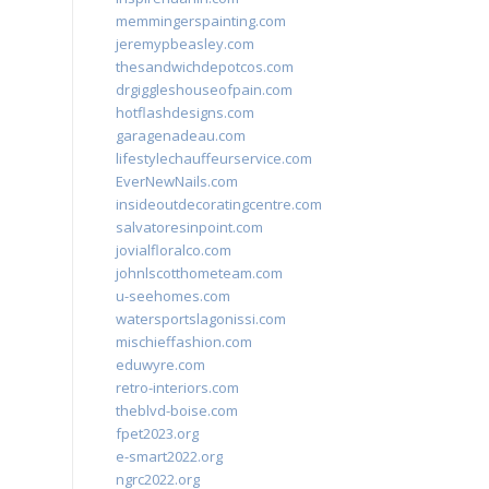
memmingerspainting.com
jeremypbeasley.com
thesandwichdepotcos.com
drgiggleshouseofpain.com
hotflashdesigns.com
garagenadeau.com
lifestylechauffeurservice.com
EverNewNails.com
insideoutdecoratingcentre.com
salvatoresinpoint.com
jovialfloralco.com
johnlscotthometeam.com
u-seehomes.com
watersportslagonissi.com
mischieffashion.com
eduwyre.com
retro-interiors.com
theblvd-boise.com
fpet2023.org
e-smart2022.org
ngrc2022.org