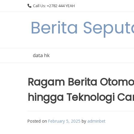
Skip
Call Us: +2782 444 YEAH
to
content
Berita Seput
data hk
Ragam Berita Otomotif 
hingga Teknologi Ca
Posted on
February 5, 2025
by
adminbet