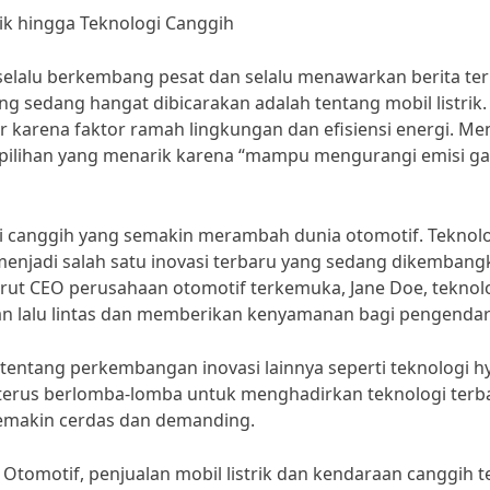
rik hingga Teknologi Canggih
selalu berkembang pesat dan selalu menawarkan berita ter
ang sedang hangat dibicarakan adalah tentang mobil listrik.
er karena faktor ramah lingkungan dan efisiensi energi. Me
adi pilihan yang menarik karena “mampu mengurangi emisi g
ogi canggih yang semakin merambah dunia otomotif. Teknol
enjadi salah satu inovasi terbaru yang sedang dikembang
ut CEO perusahaan otomotif terkemuka, Jane Doe, teknolo
 lalu lintas dan memberikan kenyamanan bagi pengendar
tentang perkembangan inovasi lainnya seperti teknologi h
l terus berlomba-lomba untuk menghadirkan teknologi terb
makin cerdas dan demanding.
 Otomotif, penjualan mobil listrik dan kendaraan canggih t