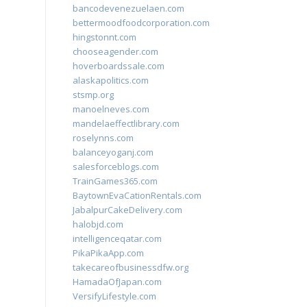
bancodevenezuelaen.com
bettermoodfoodcorporation.com
hingstonnt.com
chooseagender.com
hoverboardssale.com
alaskapolitics.com
stsmp.org
manoelneves.com
mandelaeffectlibrary.com
roselynns.com
balanceyoganj.com
salesforceblogs.com
TrainGames365.com
BaytownEvaCationRentals.com
JabalpurCakeDelivery.com
halobjd.com
intelligenceqatar.com
PikaPikaApp.com
takecareofbusinessdfw.org
HamadaOfJapan.com
VersifyLifestyle.com