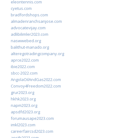
eleontennis.com
cyetus.com
bradfordshops.com
almadenranchsanjose.com
advocatevijay.com
adlibilimler2023.com
naswwebed.org
balithut-manado.org
alteregotradingcompany.org
aprce2022.com
ibie2022.com
sbcc-2022.com
AngolaOilAndGas2022.com
Convoy4Freedom2022.com
grur2023.org
hkhk2023.org
napm2023.org
apsdfd2023.org
forumausape2023.com
imkl2023.com
careerfaircsd2023.com
apsth2023.com