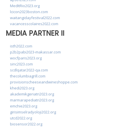
MedItRio2023.org
lcicon2023boston.com
waitangidayfestival2022.com
vacancesscolaires2022.com
MEDIA PARTNER II
isth2022.com
p2b2pabi2023-makassar.com
wocfparis2023.org
sinc2023.com
scdlqatar2022-qa.com
thecolumbiagrill.com
provisionscheeseandwineshoppe.com
khedi2023.org
akademikgeriatri2023.org
marmarapediatri2023.org
emchie2023.org
girisimselradyoloji2022.org
utcd2022.org
biosensor2022.org