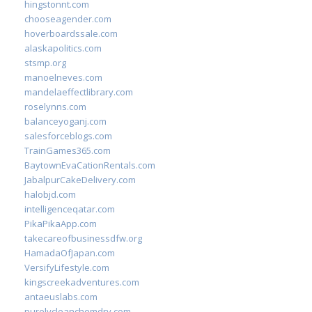
hingstonnt.com
chooseagender.com
hoverboardssale.com
alaskapolitics.com
stsmp.org
manoelneves.com
mandelaeffectlibrary.com
roselynns.com
balanceyoganj.com
salesforceblogs.com
TrainGames365.com
BaytownEvaCationRentals.com
JabalpurCakeDelivery.com
halobjd.com
intelligenceqatar.com
PikaPikaApp.com
takecareofbusinessdfw.org
HamadaOfJapan.com
VersifyLifestyle.com
kingscreekadventures.com
antaeuslabs.com
purelycleanchemdry.com