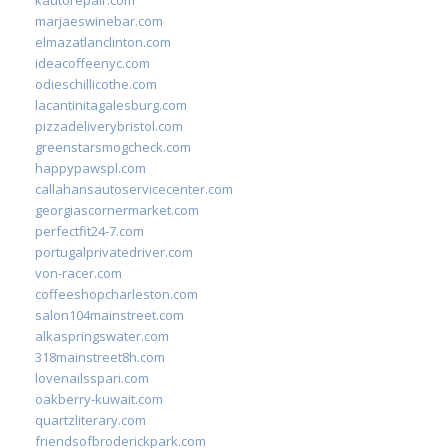
marjaeswinebar.com
elmazatlanclinton.com
ideacoffeenyc.com
odieschillicothe.com
lacantinitagalesburg.com
pizzadeliverybristol.com
greenstarsmogcheck.com
happypawspl.com
callahansautoservicecenter.com
georgiascornermarket.com
perfectfit24-7.com
portugalprivatedriver.com
von-racer.com
coffeeshopcharleston.com
salon104mainstreet.com
alkaspringswater.com
318mainstreet8h.com
lovenailsspari.com
oakberry-kuwait.com
quartzliterary.com
friendsofbroderickpark.com