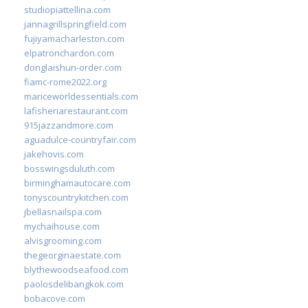
studiopiattellina.com
jannagrillspringfield.com
fujiyamacharleston.com
elpatronchardon.com
donglaishun-order.com
fiamc-rome2022.org
mariceworldessentials.com
lafisheriarestaurant.com
915jazzandmore.com
aguadulce-countryfair.com
jakehovis.com
bosswingsduluth.com
birminghamautocare.com
tonyscountrykitchen.com
jbellasnailspa.com
mychaihouse.com
alvisgrooming.com
thegeorginaestate.com
blythewoodseafood.com
paolosdelibangkok.com
bobacove.com