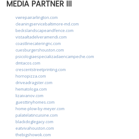
MEDIA PARTNER III
vwrepairarlington.com
cleaningservicebaltimore-md.com
beckslandscapeandfence.com
vistaaltadelveramendi.com
coastlinecateringnc.com
cuesburgershouston.com
psicologiaespecializadaencampeche.com
dmtacos.com
crescentstreetprinting.com
hornopizza.com
driveadragster.com
hematologa.com
lizaivanov.com
guesttinyhomes.com
home-plow-by-meyer.com
palatelatincuisine.com
blackdoglegacy.com
eatvivahouston.com
thebigshowok.com