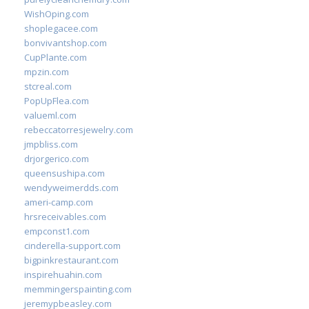
WishOping.com
shoplegacee.com
bonvivantshop.com
CupPlante.com
mpzin.com
stcreal.com
PopUpFlea.com
valueml.com
rebeccatorresjewelry.com
jmpbliss.com
drjorgerico.com
queensushipa.com
wendyweimerdds.com
ameri-camp.com
hrsreceivables.com
empconst1.com
cinderella-support.com
bigpinkrestaurant.com
inspirehuahin.com
memmingerspainting.com
jeremypbeasley.com