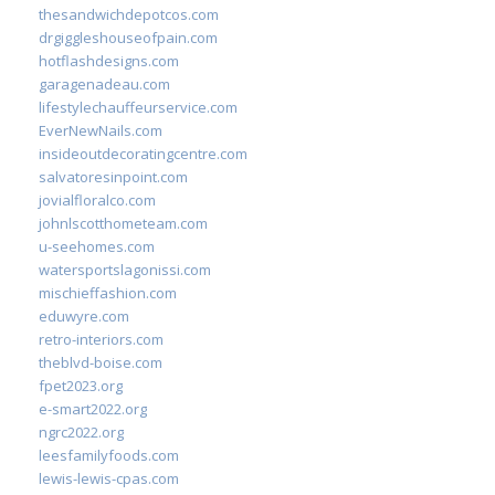
thesandwichdepotcos.com
drgiggleshouseofpain.com
hotflashdesigns.com
garagenadeau.com
lifestylechauffeurservice.com
EverNewNails.com
insideoutdecoratingcentre.com
salvatoresinpoint.com
jovialfloralco.com
johnlscotthometeam.com
u-seehomes.com
watersportslagonissi.com
mischieffashion.com
eduwyre.com
retro-interiors.com
theblvd-boise.com
fpet2023.org
e-smart2022.org
ngrc2022.org
leesfamilyfoods.com
lewis-lewis-cpas.com