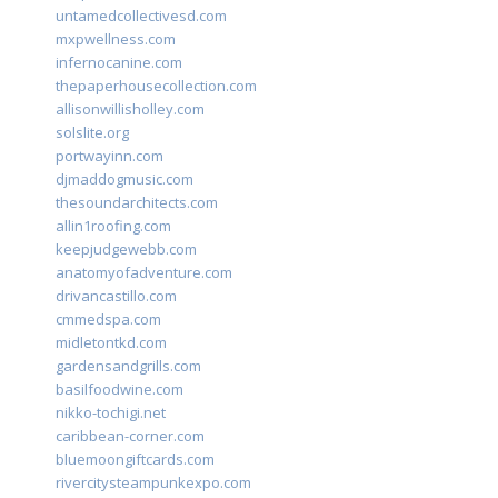
untamedcollectivesd.com
mxpwellness.com
infernocanine.com
thepaperhousecollection.com
allisonwillisholley.com
solslite.org
portwayinn.com
djmaddogmusic.com
thesoundarchitects.com
allin1roofing.com
keepjudgewebb.com
anatomyofadventure.com
drivancastillo.com
cmmedspa.com
midletontkd.com
gardensandgrills.com
basilfoodwine.com
nikko-tochigi.net
caribbean-corner.com
bluemoongiftcards.com
rivercitysteampunkexpo.com