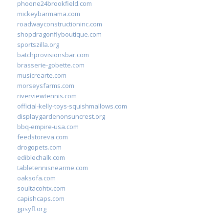
phoone24brookfield.com
mickeybarmama.com
roadwayconstructioninc.com
shopdragonflyboutique.com
sportszilla.org
batchprovisionsbar.com
brasserie-gobette.com
musicrearte.com
morseysfarms.com
riverviewtennis.com
official-kelly-toys-squishmallows.com
displaygardenonsuncrest.org
bbq-empire-usa.com
feedstoreva.com
drogopets.com
ediblechalk.com
tabletennisnearme.com
oaksofa.com
soultacohtx.com
capishcaps.com
gpsyfl.org