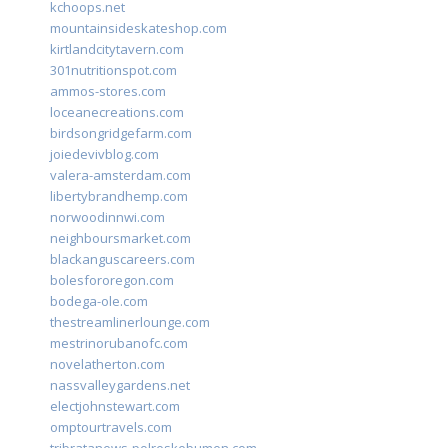
kchoops.net
mountainsideskateshop.com
kirtlandcitytavern.com
301nutritionspot.com
ammos-stores.com
loceanecreations.com
birdsongridgefarm.com
joiedevivblog.com
valera-amsterdam.com
libertybrandhemp.com
norwoodinnwi.com
neighboursmarket.com
blackanguscareers.com
bolesfororegon.com
bodega-ole.com
thestreamlinerlounge.com
mestrinorubanofc.com
novelatherton.com
nassvalleygardens.net
electjohnstewart.com
omptourtravels.com