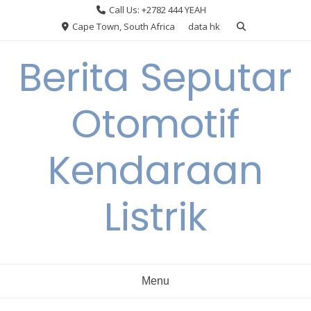
Skip
Call Us: +2782 444 YEAH
to
Cape Town, South Africa
data hk
content
Berita Seputar
Otomotif
Kendaraan
Listrik
Menu