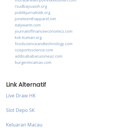
tribratanews-polreskebumen.com
rsudbayuasih.org
publikjurnalistik.org
juneteenthapparel.net
italywarm.com
journaloffinanceeconomics.com
kvk-kumari.org
foodscienceandtechnology.com
scisportsscience.com
addisababacuisineaz.com
burgerimcamas.com
Link Alternatif
Live Draw HK
Slot Depo 5K
Keluaran Macau