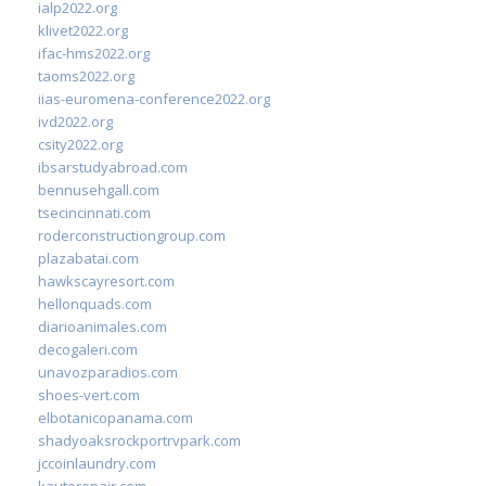
ialp2022.org
klivet2022.org
ifac-hms2022.org
taoms2022.org
iias-euromena-conference2022.org
ivd2022.org
csity2022.org
ibsarstudyabroad.com
bennusehgall.com
tsecincinnati.com
roderconstructiongroup.com
plazabatai.com
hawkscayresort.com
hellonquads.com
diarioanimales.com
decogaleri.com
unavozparadios.com
shoes-vert.com
elbotanicopanama.com
shadyoaksrockportrvpark.com
jccoinlaundry.com
kautorepair.com