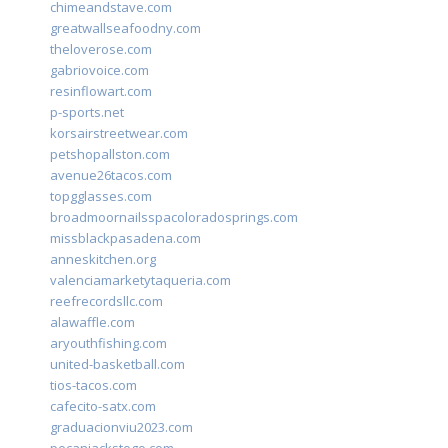
chimeandstave.com
greatwallseafoodny.com
theloverose.com
gabriovoice.com
resinflowart.com
p-sports.net
korsairstreetwear.com
petshopallston.com
avenue26tacos.com
topgglasses.com
broadmoornailsspacoloradosprings.com
missblackpasadena.com
anneskitchen.org
valenciamarketytaqueria.com
reefrecordsllc.com
alawaffle.com
aryouthfishing.com
united-basketball.com
tios-tacos.com
cafecito-satx.com
graduacionviu2023.com