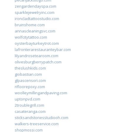
pecanjackstogo.com
zengardendayspa.com
sparklejewelryinc.com
ironcladtattoostudio.com
bruinshome.com
annascleaningsvc.com
wolfcitytattoo.com
oysterbayturkeytrot.com
lafronterarestauranteybar.com
lilyandrosetearoom.com
olivesburgberrypatch.com
theslushkids.com
giobastian.com
glpascensori.com
rifloorepoxy.com
woolleymillingandpaving.com
uptonpvd.com
2troublegrill.com
casateranga.com
sticksandstonesstudiooh.com
walkers-treeservice.com
shopmossi.com