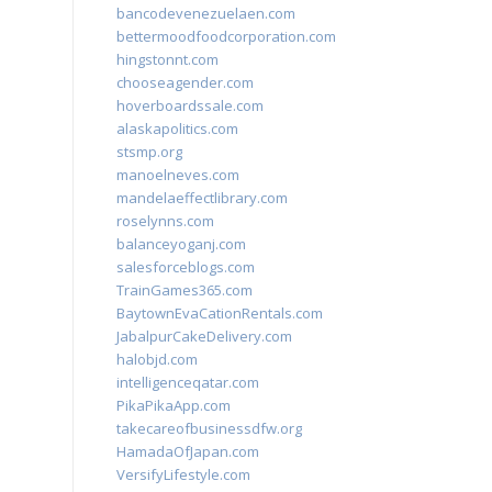
bancodevenezuelaen.com
bettermoodfoodcorporation.com
hingstonnt.com
chooseagender.com
hoverboardssale.com
alaskapolitics.com
stsmp.org
manoelneves.com
mandelaeffectlibrary.com
roselynns.com
balanceyoganj.com
salesforceblogs.com
TrainGames365.com
BaytownEvaCationRentals.com
JabalpurCakeDelivery.com
halobjd.com
intelligenceqatar.com
PikaPikaApp.com
takecareofbusinessdfw.org
HamadaOfJapan.com
VersifyLifestyle.com