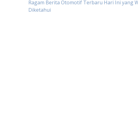
Post
Ragam Berita Otomotif Terbaru Hari Ini yang W
Diketahui
navigation