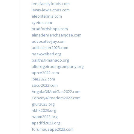
leesfamilyfoods.com
lewis-lewis-cpas.com
eleontennis.com
cyetus.com
bradfordshops.com
almadenranchsanjose.com
advocatevijay.com
adlibilimler2023.com
naswwebed.org
balithut-manado.org
alteregotradingcompany.org
aprce2022.com
ibie2022.com
sbcc-2022.com
AngolaOilAndGas2022.com
Convoy4Freedom2022.com
grur2023.org
hkhk2023.org
napm2023.org
apsdfd2023.org
forumausape2023.com