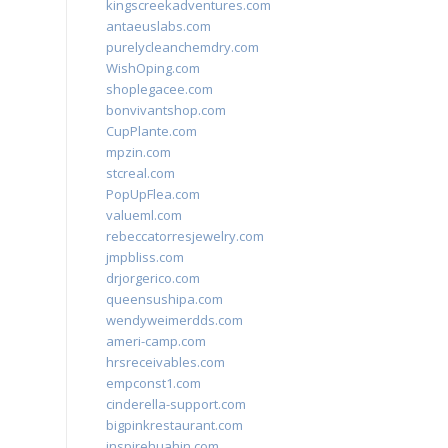
kingscreekadventures.com
antaeuslabs.com
purelycleanchemdry.com
WishOping.com
shoplegacee.com
bonvivantshop.com
CupPlante.com
mpzin.com
stcreal.com
PopUpFlea.com
valueml.com
rebeccatorresjewelry.com
jmpbliss.com
drjorgerico.com
queensushipa.com
wendyweimerdds.com
ameri-camp.com
hrsreceivables.com
empconst1.com
cinderella-support.com
bigpinkrestaurant.com
inspirehuahin.com