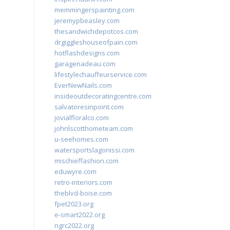
memmingerspainting.com
jeremypbeasley.com
thesandwichdepotcos.com
drgiggleshouseofpain.com
hotflashdesigns.com
garagenadeau.com
lifestylechauffeurservice.com
EverNewNails.com
insideoutdecoratingcentre.com
salvatoresinpoint.com
jovialfloralco.com
johnlscotthometeam.com
u-seehomes.com
watersportslagonissi.com
mischieffashion.com
eduwyre.com
retro-interiors.com
theblvd-boise.com
fpet2023.org
e-smart2022.org
ngrc2022.org