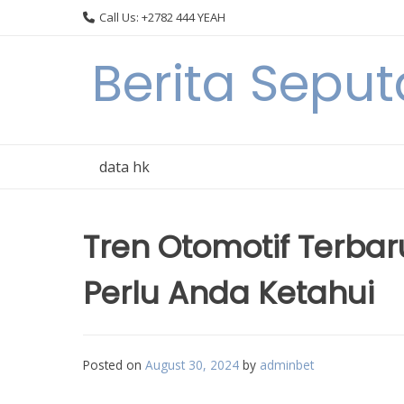
Skip
Call Us: +2782 444 YEAH
to
content
Berita Seput
data hk
Tren Otomotif Terbar
Perlu Anda Ketahui
Posted on
August 30, 2024
by
adminbet