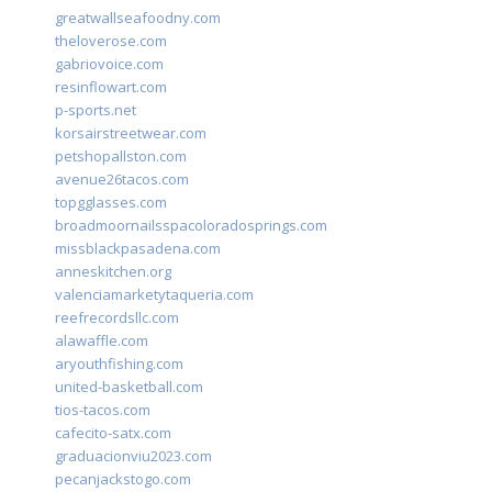
greatwallseafoodny.com
theloverose.com
gabriovoice.com
resinflowart.com
p-sports.net
korsairstreetwear.com
petshopallston.com
avenue26tacos.com
topgglasses.com
broadmoornailsspacoloradosprings.com
missblackpasadena.com
anneskitchen.org
valenciamarketytaqueria.com
reefrecordsllc.com
alawaffle.com
aryouthfishing.com
united-basketball.com
tios-tacos.com
cafecito-satx.com
graduacionviu2023.com
pecanjackstogo.com