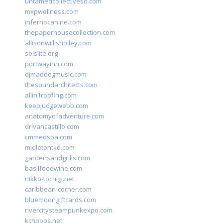
untamedcollectivesd.com
mxpwellness.com
infernocanine.com
thepaperhousecollection.com
allisonwillisholley.com
solslite.org
portwayinn.com
djmaddogmusic.com
thesoundarchitects.com
allin1roofing.com
keepjudgewebb.com
anatomyofadventure.com
drivancastillo.com
cmmedspa.com
midletontkd.com
gardensandgrills.com
basilfoodwine.com
nikko-tochigi.net
caribbean-corner.com
bluemoongiftcards.com
rivercitysteampunkexpo.com
kchoops.net