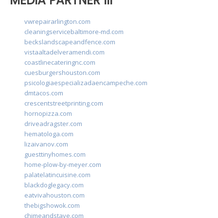
MEDIA PARTNER III
vwrepairarlington.com
cleaningservicebaltimore-md.com
beckslandscapeandfence.com
vistaaltadelveramendi.com
coastlinecateringnc.com
cuesburgershouston.com
psicologiaespecializadaencampeche.com
dmtacos.com
crescentstreetprinting.com
hornopizza.com
driveadragster.com
hematologa.com
lizaivanov.com
guesttinyhomes.com
home-plow-by-meyer.com
palatelatincuisine.com
blackdoglegacy.com
eatvivahouston.com
thebigshowok.com
chimeandstave.com