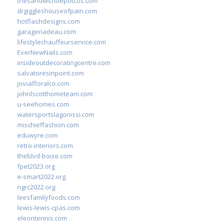
thesandwichdepotcos.com
drgiggleshouseofpain.com
hotflashdesigns.com
garagenadeau.com
lifestylechauffeurservice.com
EverNewNails.com
insideoutdecoratingcentre.com
salvatoresinpoint.com
jovialfloralco.com
johnlscotthometeam.com
u-seehomes.com
watersportslagonissi.com
mischieffashion.com
eduwyre.com
retro-interiors.com
theblvd-boise.com
fpet2023.org
e-smart2022.org
ngrc2022.org
leesfamilyfoods.com
lewis-lewis-cpas.com
eleontennis.com