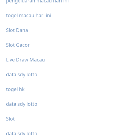
pengeluaran macau hari ini
togel macau hari ini
Slot Dana
Slot Gacor
Live Draw Macau
data sdy lotto
togel hk
data sdy lotto
Slot
data sdy lotto