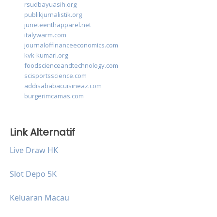
rsudbayuasih.org
publikjurnalistik.org
juneteenthapparel.net
italywarm.com
journaloffinanceeconomics.com
kvk-kumari.org
foodscienceandtechnology.com
scisportsscience.com
addisababacuisineaz.com
burgerimcamas.com
Link Alternatif
Live Draw HK
Slot Depo 5K
Keluaran Macau