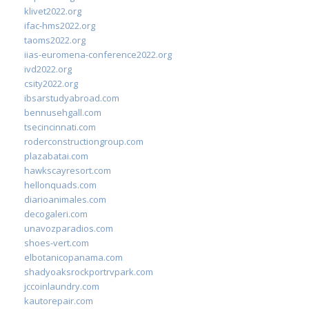
klivet2022.org
ifac-hms2022.org
taoms2022.org
iias-euromena-conference2022.org
ivd2022.org
csity2022.org
ibsarstudyabroad.com
bennusehgall.com
tsecincinnati.com
roderconstructiongroup.com
plazabatai.com
hawkscayresort.com
hellonquads.com
diarioanimales.com
decogaleri.com
unavozparadios.com
shoes-vert.com
elbotanicopanama.com
shadyoaksrockportrvpark.com
jccoinlaundry.com
kautorepair.com