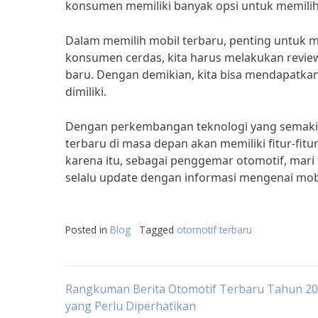
konsumen memiliki banyak opsi untuk memilih
Dalam memilih mobil terbaru, penting untuk m
konsumen cerdas, kita harus melakukan revi
baru. Dengan demikian, kita bisa mendapatka
dimiliki.
Dengan perkembangan teknologi yang semaki
terbaru di masa depan akan memiliki fitur-fitu
karena itu, sebagai penggemar otomotif, mar
selalu update dengan informasi mengenai mobi
Posted in
Blog
Tagged
otomotif terbaru
Post
Rangkuman Berita Otomotif Terbaru Tahun 20
yang Perlu Diperhatikan