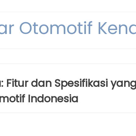
ar Otomotif Kend
 Fitur dan Spesifikasi yan
motif Indonesia