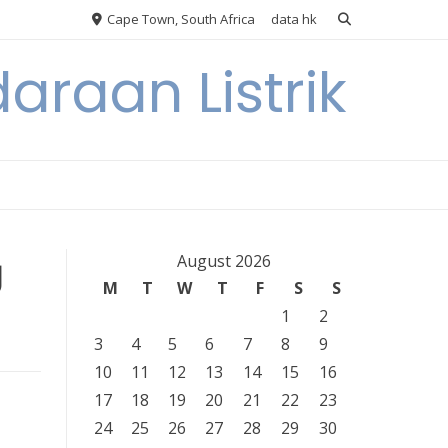
Cape Town, South Africa
data hk
araan Listrik
g
August 2026
M
T
W
T
F
S
S
1
2
3
4
5
6
7
8
9
10
11
12
13
14
15
16
17
18
19
20
21
22
23
24
25
26
27
28
29
30