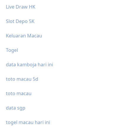
Live Draw HK
Slot Depo 5K
Keluaran Macau
Togel
data kamboja hari ini
toto macau 5d
toto macau
data sgp
togel macau hari ini