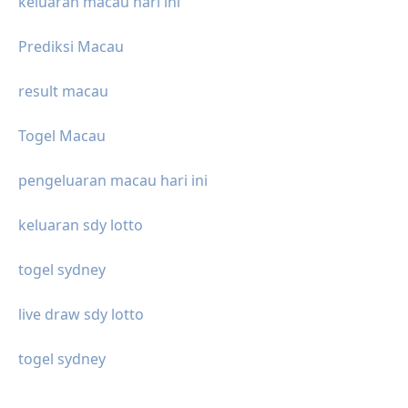
keluaran macau hari ini
Prediksi Macau
result macau
Togel Macau
pengeluaran macau hari ini
keluaran sdy lotto
togel sydney
live draw sdy lotto
togel sydney