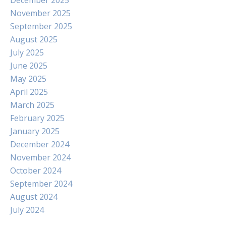
December 2025
November 2025
September 2025
August 2025
July 2025
June 2025
May 2025
April 2025
March 2025
February 2025
January 2025
December 2024
November 2024
October 2024
September 2024
August 2024
July 2024