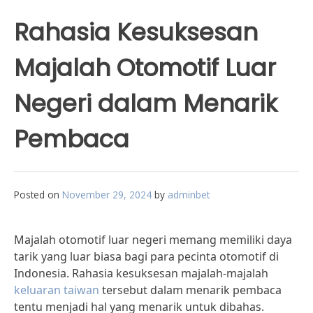
Rahasia Kesuksesan
Majalah Otomotif Luar
Negeri dalam Menarik
Pembaca
Posted on
November 29, 2024
by
adminbet
Majalah otomotif luar negeri memang memiliki daya
tarik yang luar biasa bagi para pecinta otomotif di
Indonesia. Rahasia kesuksesan majalah-majalah
keluaran taiwan
tersebut dalam menarik pembaca
tentu menjadi hal yang menarik untuk dibahas.