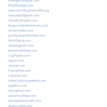
intelligenceqatar.com
PikaPikaApp.com
takecareofbusinessdfw.org
HamadaOfJapan.com
VersifyLifestyle.com
kingscreekadventures.com
antaeuslabs.com
purelycleanchemdry.com
WishOping.com
shoplegacee.com
bonvivantshop.com
CupPlante.com
mpzin.com
stcreal.com
PopUpFlea.com
valueml.com
rebeccatorresjewelry.com
jmpbliss.com
drjorgerico.com
queensushipa.com
wendyweimerdds.com
ameri-camp.com