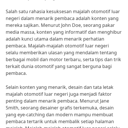
Salah satu rahasia kesuksesan majalah otomotif luar
negeri dalam menarik pembaca adalah konten yang
mereka sajikan. Menurut John Doe, seorang pakar
media massa, konten yang informatif dan menghibur
adalah kunci utama dalam menarik perhatian
pembaca. Majalah-majalah otomotif luar negeri
selalu memberikan ulasan yang mendalam tentang
berbagai mobil dan motor terbaru, serta tips dan trik
terkait dunia otomotif yang sangat berguna bagi
pembaca.
Selain konten yang menarik, desain dan tata letak
majalah otomotif luar negeri juga menjadi faktor
penting dalam menarik pembaca. Menurut Jane
Smith, seorang desainer grafis terkemuka, desain
yang eye-catching dan modern mampu membuat
pembaca tertarik untuk membalik setiap halaman