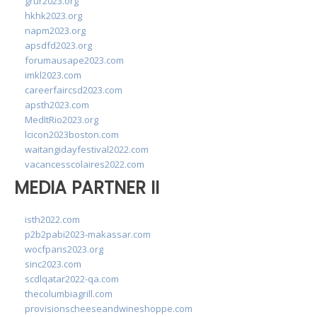
grur2023.org
hkhk2023.org
napm2023.org
apsdfd2023.org
forumausape2023.com
imkl2023.com
careerfaircsd2023.com
apsth2023.com
MedItRio2023.org
lcicon2023boston.com
waitangidayfestival2022.com
vacancesscolaires2022.com
MEDIA PARTNER II
isth2022.com
p2b2pabi2023-makassar.com
wocfparis2023.org
sinc2023.com
scdlqatar2022-qa.com
thecolumbiagrill.com
provisionscheeseandwineshoppe.com