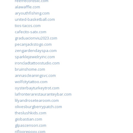
reefrecordsllc.com
alawaffle.com
aryouthfishing.com
united-basketball.com
tios-tacos.com
cafecito-satx.com
graduacionviu2023.com
pecanjackstogo.com
zengardendayspa.com
sparklejewelryinc.com
ironcladtattoostudio.com
bruinshome.com
annascleaningsvc.com
wolfcitytattoo.com
oysterbayturkeytrot.com
lafronterarestauranteybar.com
lilyandrosetearoom.com
olivesburgberrypatch.com
theslushkids.com
giobastian.com
glpascensori.com
rifloorepoxy.com