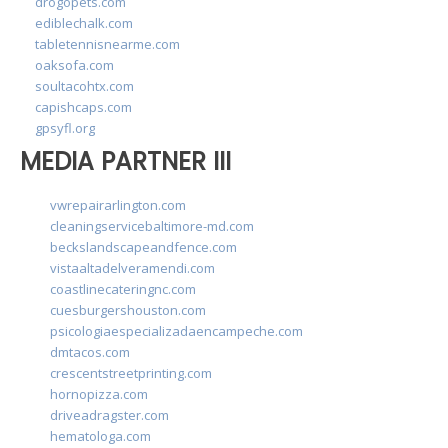
drogopets.com
ediblechalk.com
tabletennisnearme.com
oaksofa.com
soultacohtx.com
capishcaps.com
gpsyfl.org
MEDIA PARTNER III
vwrepairarlington.com
cleaningservicebaltimore-md.com
beckslandscapeandfence.com
vistaaltadelveramendi.com
coastlinecateringnc.com
cuesburgershouston.com
psicologiaespecializadaencampeche.com
dmtacos.com
crescentstreetprinting.com
hornopizza.com
driveadragster.com
hematologa.com