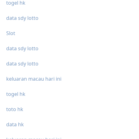
togel hk
data sdy lotto
Slot
data sdy lotto
data sdy lotto
keluaran macau hari ini
togel hk
toto hk
data hk