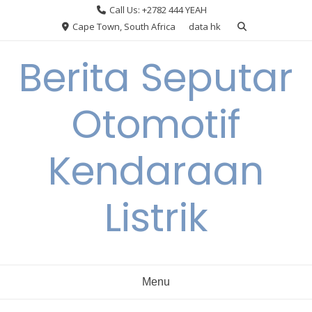
Skip
Call Us: +2782 444 YEAH
to
Cape Town, South Africa
data hk
content
Berita Seputar
Otomotif
Kendaraan
Listrik
Menu