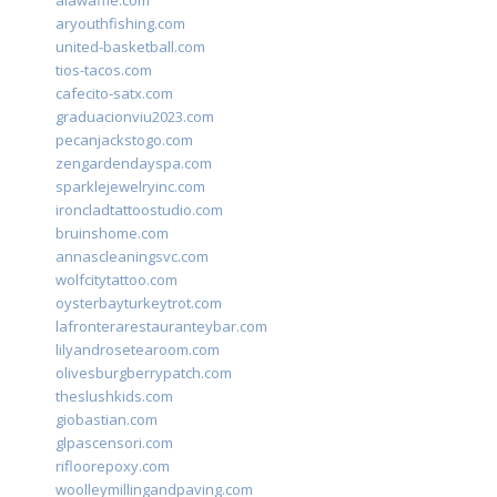
alawaffle.com
aryouthfishing.com
united-basketball.com
tios-tacos.com
cafecito-satx.com
graduacionviu2023.com
pecanjackstogo.com
zengardendayspa.com
sparklejewelryinc.com
ironcladtattoostudio.com
bruinshome.com
annascleaningsvc.com
wolfcitytattoo.com
oysterbayturkeytrot.com
lafronterarestauranteybar.com
lilyandrosetearoom.com
olivesburgberrypatch.com
theslushkids.com
giobastian.com
glpascensori.com
rifloorepoxy.com
woolleymillingandpaving.com