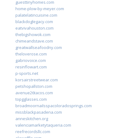
guesttinyhomes.com
home-plow-by-meyer.com
palatelatincuisine.com
blackdoglegacy.com
eatvivahouston.com
thebigshowok.com
chimeandstave.com
greatwallseafoodny.com
theloverose.com
gabriovoice.com
resinflowart.com
p-sports.net
korsairstreetwear.com
petshopallston.com
avenue26tacos.com
topgglasses.com
broadmoornailsspacoloradosprings.com
missblackpasadena.com
anneskitchen.org
valenciamarketytaqueria.com
reefrecordsllc.com