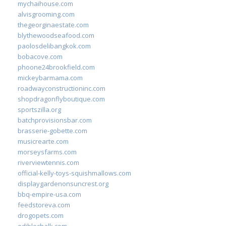
mychaihouse.com
alvisgrooming.com
thegeorginaestate.com
blythewoodseafood.com
paolosdelibangkok.com
bobacove.com
phoone24brookfield.com
mickeybarmama.com
roadwayconstructioninc.com
shopdragonflyboutique.com
sportszilla.org
batchprovisionsbar.com
brasserie-gobette.com
musicrearte.com
morseysfarms.com
riverviewtennis.com
official-kelly-toys-squishmallows.com
displaygardenonsuncrest.org
bbq-empire-usa.com
feedstoreva.com
drogopets.com
ediblechalk.com