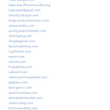
takecareofbusinessdfw.org
HamadaOfJapan.com
VersifyLifestyle.com
kingscreekadventures.com
antaeuslabs.com
purelycleanchemdry.com
WishOping.com
shoplegacee.com
bonvivantshop.com
CupPlante.com
mpzin.com
stcreal.com
PopUpFlea.com
valueml.com
rebeccatorresjewelry.com
jmpbliss.com
drjorgerico.com
queensushipa.com
wendyweimerdds.com
ameri-camp.com
hrsreceivables.com