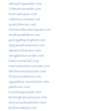
alkaspringswater.com
318mainstreet8h.com
lovenailsspari.com
oakberry-kuwait.com
quartzliterary.com
friendsofbroderickpark.com
studiopiattellina.com
jannagrillspringfield.com
fujiyamacharleston.com
elpatronchardon.com
donglaishun-order.com
fiamc-rome2022.org
mariceworldessentials.com
lafisheriarestaurant.com
915jazzandmore.com
aguadulce-countryfair.com
jakehovis.com
bosswingsduluth.com
birminghamautocare.com
tonyscountrykitchen.com
jbellasnailspa.com