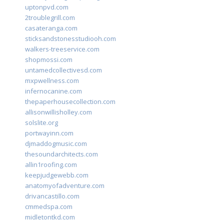
uptonpvd.com
2troublegrill.com
casateranga.com
sticksandstonesstudiooh.com
walkers-treeservice.com
shopmossi.com
untamedcollectivesd.com
mxpwellness.com
infernocanine.com
thepaperhousecollection.com
allisonwillisholley.com
solslite.org
portwayinn.com
djmaddogmusic.com
thesoundarchitects.com
allin1roofing.com
keepjudgewebb.com
anatomyofadventure.com
drivancastillo.com
cmmedspa.com
midletontkd.com