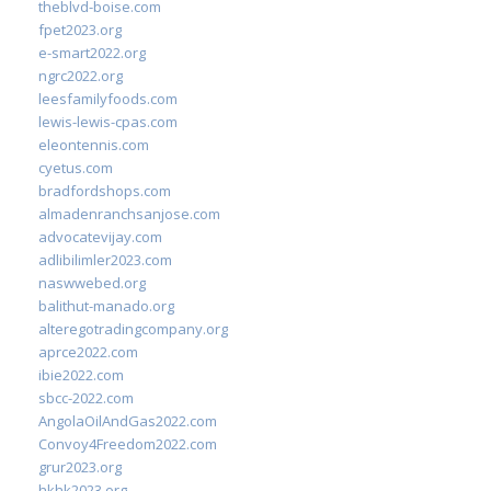
theblvd-boise.com
fpet2023.org
e-smart2022.org
ngrc2022.org
leesfamilyfoods.com
lewis-lewis-cpas.com
eleontennis.com
cyetus.com
bradfordshops.com
almadenranchsanjose.com
advocatevijay.com
adlibilimler2023.com
naswwebed.org
balithut-manado.org
alteregotradingcompany.org
aprce2022.com
ibie2022.com
sbcc-2022.com
AngolaOilAndGas2022.com
Convoy4Freedom2022.com
grur2023.org
hkhk2023.org