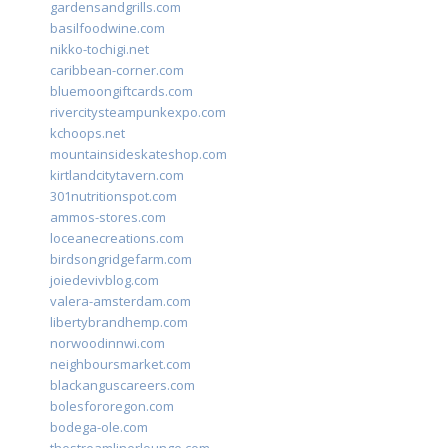
gardensandgrills.com
basilfoodwine.com
nikko-tochigi.net
caribbean-corner.com
bluemoongiftcards.com
rivercitysteampunkexpo.com
kchoops.net
mountainsideskateshop.com
kirtlandcitytavern.com
301nutritionspot.com
ammos-stores.com
loceanecreations.com
birdsongridgefarm.com
joiedevivblog.com
valera-amsterdam.com
libertybrandhemp.com
norwoodinnwi.com
neighboursmarket.com
blackanguscareers.com
bolesfororegon.com
bodega-ole.com