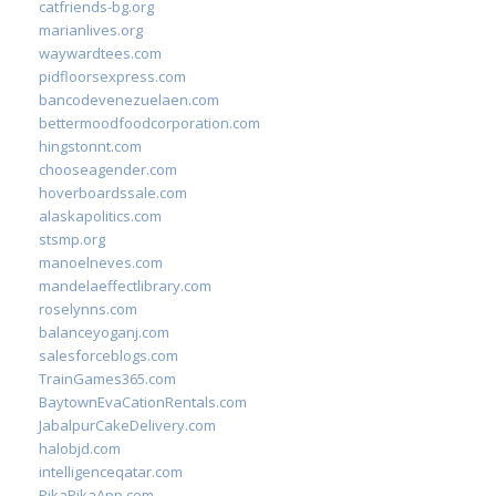
catfriends-bg.org
marianlives.org
waywardtees.com
pidfloorsexpress.com
bancodevenezuelaen.com
bettermoodfoodcorporation.com
hingstonnt.com
chooseagender.com
hoverboardssale.com
alaskapolitics.com
stsmp.org
manoelneves.com
mandelaeffectlibrary.com
roselynns.com
balanceyoganj.com
salesforceblogs.com
TrainGames365.com
BaytownEvaCationRentals.com
JabalpurCakeDelivery.com
halobjd.com
intelligenceqatar.com
PikaPikaApp.com