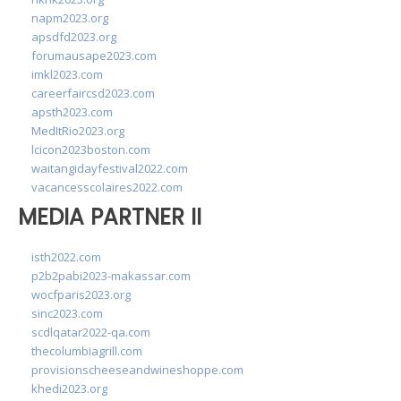
napm2023.org
apsdfd2023.org
forumausape2023.com
imkl2023.com
careerfaircsd2023.com
apsth2023.com
MedItRio2023.org
lcicon2023boston.com
waitangidayfestival2022.com
vacancesscolaires2022.com
MEDIA PARTNER II
isth2022.com
p2b2pabi2023-makassar.com
wocfparis2023.org
sinc2023.com
scdlqatar2022-qa.com
thecolumbiagrill.com
provisionscheeseandwineshoppe.com
khedi2023.org