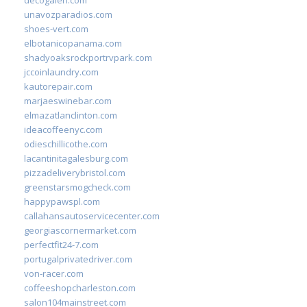
unavozparadios.com
shoes-vert.com
elbotanicopanama.com
shadyoaksrockportrvpark.com
jccoinlaundry.com
kautorepair.com
marjaeswinebar.com
elmazatlanclinton.com
ideacoffeenyc.com
odieschillicothe.com
lacantinitagalesburg.com
pizzadeliverybristol.com
greenstarsmogcheck.com
happypawspl.com
callahansautoservicecenter.com
georgiascornermarket.com
perfectfit24-7.com
portugalprivatedriver.com
von-racer.com
coffeeshopcharleston.com
salon104mainstreet.com