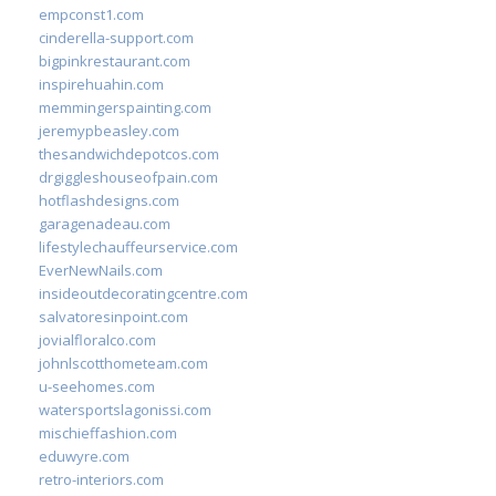
empconst1.com
cinderella-support.com
bigpinkrestaurant.com
inspirehuahin.com
memmingerspainting.com
jeremypbeasley.com
thesandwichdepotcos.com
drgiggleshouseofpain.com
hotflashdesigns.com
garagenadeau.com
lifestylechauffeurservice.com
EverNewNails.com
insideoutdecoratingcentre.com
salvatoresinpoint.com
jovialfloralco.com
johnlscotthometeam.com
u-seehomes.com
watersportslagonissi.com
mischieffashion.com
eduwyre.com
retro-interiors.com