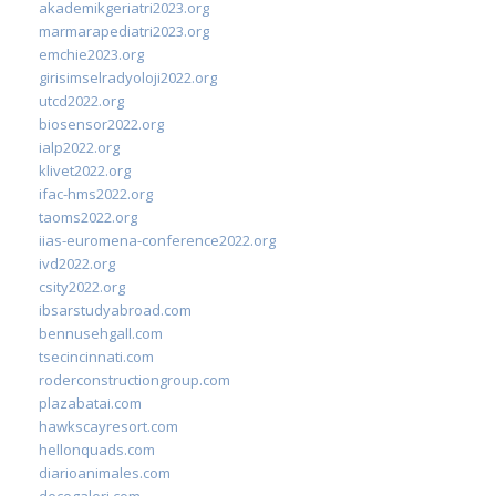
akademikgeriatri2023.org
marmarapediatri2023.org
emchie2023.org
girisimselradyoloji2022.org
utcd2022.org
biosensor2022.org
ialp2022.org
klivet2022.org
ifac-hms2022.org
taoms2022.org
iias-euromena-conference2022.org
ivd2022.org
csity2022.org
ibsarstudyabroad.com
bennusehgall.com
tsecincinnati.com
roderconstructiongroup.com
plazabatai.com
hawkscayresort.com
hellonquads.com
diarioanimales.com
decogaleri.com