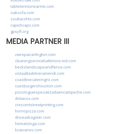
tabletennisnearme.com
oaksofa.com
soultacohtx.com
capishcaps.com
gpsyfl.org
MEDIA PARTNER III
vwrepairarlington.com
cleaningservicebaltimore-md.com
beckslandscapeandfence.com
vistaaltadelveramendi.com
coastlinecateringnc.com
cuesburgershouston.com
psicologiaespecializadaencampeche.com
dmtacos.com
crescentstreetprinting.com
hornopizza.com
driveadragster.com
hematologa.com
lizaivanov.com