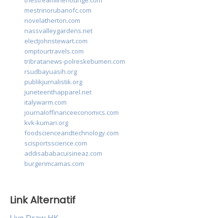
thestreamlinerlounge.com
mestrinorubanofc.com
novelatherton.com
nassvalleygardens.net
electjohnstewart.com
omptourtravels.com
tribratanews-polreskebumen.com
rsudbayuasih.org
publikjurnalistik.org
juneteenthapparel.net
italywarm.com
journaloffinanceeconomics.com
kvk-kumari.org
foodscienceandtechnology.com
scisportsscience.com
addisababacuisineaz.com
burgerimcamas.com
Link Alternatif