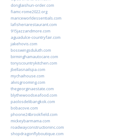
donglaishun-order.com
fiamc-rome2022.org
mariceworldessentials.com
lafisheriarestaurant.com
915jazzandmore.com
aguadulce-countryfair.com
jakehovis.com
bosswingsduluth.com
birminghamautocare.com
tonyscountrykitchen.com
jbellasnailspa.com
mychaihouse.com
alvisgrooming.com
thegeorginaestate.com
blythewoodseafood.com
paolosdelibangkok.com
bobacove.com
phoone24brookfield.com
mickeybarmama.com
roadwayconstructioninc.com
shopdragonflyboutique.com