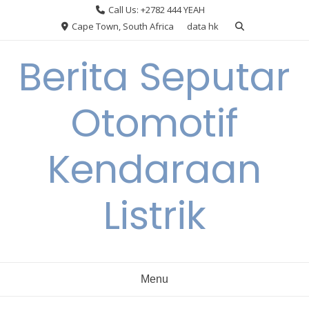
Skip
Call Us: +2782 444 YEAH
to
Cape Town, South Africa
data hk
content
Berita Seputar
Otomotif
Kendaraan
Listrik
Menu