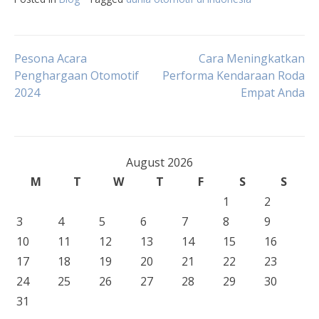
Post
Pesona Acara
Cara Meningkatkan
Penghargaan Otomotif
Performa Kendaraan Roda
2024
Empat Anda
navigation
August 2026
M
T
W
T
F
S
S
1
2
3
4
5
6
7
8
9
10
11
12
13
14
15
16
17
18
19
20
21
22
23
24
25
26
27
28
29
30
31