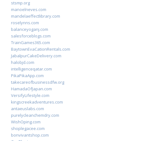
stsmp.org
manoelneves.com
mandelaeffectlibrary.com
roselynns.com
balanceyoganj.com
salesforceblogs.com
TrainGames365.com
BaytownEvaCationRentals.com
JabalpurCakeDelivery.com
halobjd.com
intelligenceqatar.com
PikaPikaApp.com
takecareofbusinessdfw.org
HamadaOfJapan.com
VersifyLifestyle.com
kingscreekadventures.com
antaeuslabs.com
purelycleanchemdry.com
WishOping.com
shoplegacee.com
bonvivantshop.com