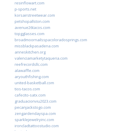
resinflowart.com
p-sports.net
korsairstreetwear.com
petshopallston.com
avenue26tacos.com
topgglasses.com
broadmoornailsspacoloradosprings.com
missblackpasadena.com
anneskitchen.org
valenciamarketytaqueria.com
reefrecordsllc.com
alawaffle.com
aryouthfishing.com
united-basketball.com
tios-tacos.com
cafecito-satx.com
graduacionviu2023.com
pecanjackstogo.com
zengardendayspa.com
sparklejewelryinc.com
ironcladtattoostudio.com