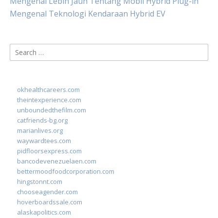
Mengenal Lebih Jauh Tentang Mobil Hybrid Plug-in
Mengenal Teknologi Kendaraan Hybrid EV
Search
for:
okhealthcareers.com
theintexperience.com
unboundedthefilm.com
catfriends-bg.org
marianlives.org
waywardtees.com
pidfloorsexpress.com
bancodevenezuelaen.com
bettermoodfoodcorporation.com
hingstonnt.com
chooseagender.com
hoverboardssale.com
alaskapolitics.com