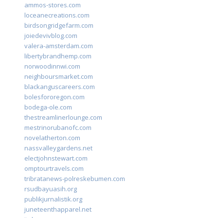
ammos-stores.com
loceanecreations.com
birdsongridgefarm.com
joiedevivblog.com
valera-amsterdam.com
libertybrandhemp.com
norwoodinnwi.com
neighboursmarket.com
blackanguscareers.com
bolesfororegon.com
bodega-ole.com
thestreamlinerlounge.com
mestrinorubanofc.com
novelatherton.com
nassvalleygardens.net
electjohnstewart.com
omptourtravels.com
tribratanews-polreskebumen.com
rsudbayuasih.org
publikjurnalistik.org
juneteenthapparel.net