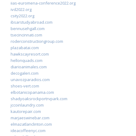
iias-euromena-conference2022.org
ivd2022.org
csity2022.org
ibsarstudyabroad.com
bennusehgall.com
tsecincinnati.com
roderconstructiongroup.com
plazabatai.com
hawkscayresort.com
hellonquads.com
diarioanimales.com
decogaleri.com
unavozparadios.com
shoes-vert.com
elbotanicopanama.com
shadyoaksrockportrvpark.com
jccoinlaundry.com
kautorepair.com
marjaeswinebar.com
elmazatlanclinton.com
ideacoffeenyc.com