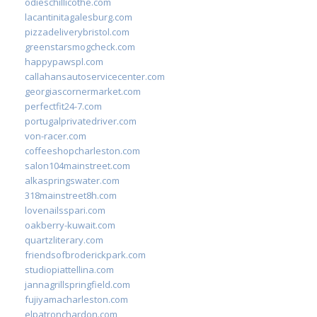
odieschillicothe.com
lacantinitagalesburg.com
pizzadeliverybristol.com
greenstarsmogcheck.com
happypawspl.com
callahansautoservicecenter.com
georgiascornermarket.com
perfectfit24-7.com
portugalprivatedriver.com
von-racer.com
coffeeshopcharleston.com
salon104mainstreet.com
alkaspringswater.com
318mainstreet8h.com
lovenailsspari.com
oakberry-kuwait.com
quartzliterary.com
friendsofbroderickpark.com
studiopiattellina.com
jannagrillspringfield.com
fujiyamacharleston.com
elpatronchardon.com