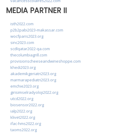
vacancesscolaires2022.com
MEDIA PARTNER II
isth2022.com
p2b2pabi2023-makassar.com
wocfparis2023.org
sinc2023.com
scdlqatar2022-qa.com
thecolumbiagrill.com
provisionscheeseandwineshoppe.com
khedi2023.org
akademikgeriatri2023.org
marmarapediatri2023.org
emchie2023.org
girisimselradyoloji2022.org
utcd2022.org
biosensor2022.org
ialp2022.org
klivet2022.org
ifac-hms2022.org
taoms2022.org