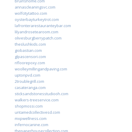
bruinshome.com
annascleaningsvc.com
wolfcitytattoo.com
oysterbayturkeytrot.com
lafronterarestauranteybar.com
lilyandrosetearoom.com
olivesburgberrypatch.com
theslushkids.com
giobastian.com
glpascensori.com
rifloorepoxy.com
woolleymillingandpaving.com
uptonpvd.com
2troublegrill.com
casateranga.com
sticksandstonesstudiooh.com
walkers-treeservice.com
shopmossi.com
untamedcollectivesd.com
mxpwellness.com
infernocanine.com
thepaperhousecollection.com