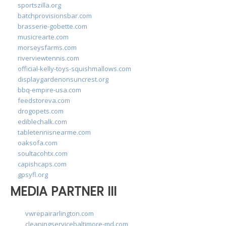
sportszilla.org
batchprovisionsbar.com
brasserie-gobette.com
musicrearte.com
morseysfarms.com
riverviewtennis.com
official-kelly-toys-squishmallows.com
displaygardenonsuncrest.org
bbq-empire-usa.com
feedstoreva.com
drogopets.com
ediblechalk.com
tabletennisnearme.com
oaksofa.com
soultacohtx.com
capishcaps.com
gpsyfl.org
MEDIA PARTNER III
vwrepairarlington.com
cleaningservicebaltimore-md.com