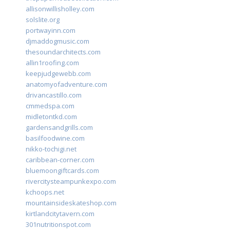
allisonwillisholley.com
solslite.org
portwayinn.com
djmaddogmusic.com
thesoundarchitects.com
allin1roofing.com
keepjudgewebb.com
anatomyofadventure.com
drivancastillo.com
cmmedspa.com
midletontkd.com
gardensandgrills.com
basilfoodwine.com
nikko-tochigi.net
caribbean-corner.com
bluemoongiftcards.com
rivercitysteampunkexpo.com
kchoops.net
mountainsideskateshop.com
kirtlandcitytavern.com
301nutritionspot.com