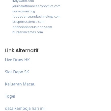
italywarm.com
journaloffinanceeconomics.com
kvk-kumari.org
foodscienceandtechnology.com
scisportsscience.com
addisababacuisineaz.com
burgerimcamas.com
Link Alternatif
Live Draw HK
Slot Depo 5K
Keluaran Macau
Togel
data kamboja hari ini