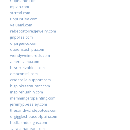
CupPlante.com
mpzin.com
stcreal.com
PopUpFlea.com
valueml.com
rebeccatorresjewelry.com
jmpbliss.com
drjorgerico.com
queensushipa.com
wendyweimerdds.com
ameri-camp.com
hrsreceivables.com
empconst1.com
cinderella-support.com
bigpinkrestaurant.com
inspirehuahin.com
memmingerspainting.com
jeremypbeasley.com
thesandwichdepotcos.com
drgiggleshouseofpain.com
hotflashdesigns.com
garagenadeau.com