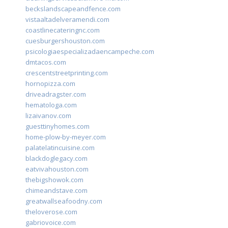
beckslandscapeandfence.com
vistaaltadelveramendi.com
coastlinecateringnc.com
cuesburgershouston.com
psicologiaespecializadaencampeche.com
dmtacos.com
crescentstreetprinting.com
hornopizza.com
driveadragster.com
hematologa.com
lizaivanov.com
guesttinyhomes.com
home-plow-by-meyer.com
palatelatincuisine.com
blackdoglegacy.com
eatvivahouston.com
thebigshowok.com
chimeandstave.com
greatwallseafoodny.com
theloverose.com
gabriovoice.com