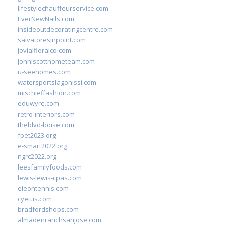
lifestylechauffeurservice.com
EverNewNails.com
insideoutdecoratingcentre.com
salvatoresinpoint.com
jovialfloralco.com
johnlscotthometeam.com
u-seehomes.com
watersportslagonissi.com
mischieffashion.com
eduwyre.com
retro-interiors.com
theblvd-boise.com
fpet2023.org
e-smart2022.org
ngrc2022.org
leesfamilyfoods.com
lewis-lewis-cpas.com
eleontennis.com
cyetus.com
bradfordshops.com
almadenranchsanjose.com