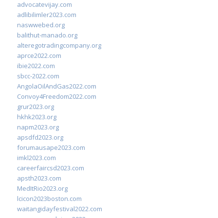
advocatevijay.com
adlibilimler2023.com
naswwebed.org
balithut-manado.org
alteregotradingcompany.org
aprce2022.com
ibie2022.com
sbcc-2022.com
AngolaOilAndGas2022.com
Convoy4Freedom2022.com
grur2023.org
hkhk2023.org
napm2023.org
apsdfd2023.org
forumausape2023.com
imkl2023.com
careerfaircsd2023.com
apsth2023.com
MedItRio2023.org
lcicon2023boston.com
waitangidayfestival2022.com