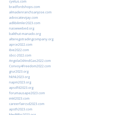
cyetus.com
bradfordshops.com
almadenranchsanjose.com
advocatevijay.com
adlibilimler2023.com
naswwebed.org
balithut-manado.org
alteregotradingcompany.org
aprce2022.com
ibie2022.com
sbcc-2022.com
AngolaOilAndGas2022.com
Convoy4Freedom2022.com
grur2023.org
hkhk2023.org
napm2023.org
apsdfd2023.org
forumausape2023.com
imkl2023.com
careerfaircsd2023.com
apsth2023.com
MedItRio2023.org