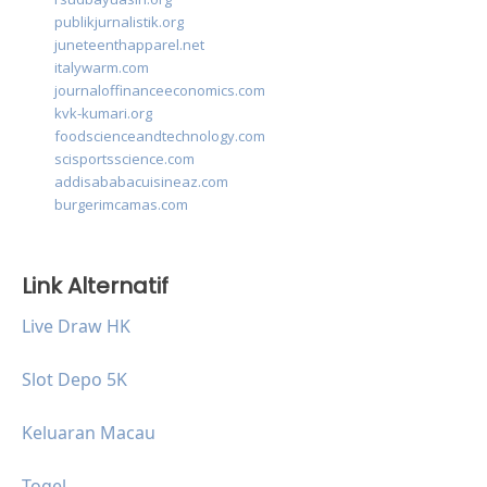
publikjurnalistik.org
juneteenthapparel.net
italywarm.com
journaloffinanceeconomics.com
kvk-kumari.org
foodscienceandtechnology.com
scisportsscience.com
addisababacuisineaz.com
burgerimcamas.com
Link Alternatif
Live Draw HK
Slot Depo 5K
Keluaran Macau
Togel