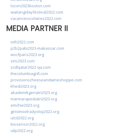
lcicon2023boston.com
waitangidayfestival2022.com
vacancesscolaires2022.com
MEDIA PARTNER II
isth2022.com
p2b2pabi2023-makassar.com
wocfparis2023.org
sinc2023.com
scdlqatar2022-qa.com
thecolumbiagrill.com
provisionscheeseandwineshoppe.com
khedi2023.org
akademikgeriatri2023.org
marmarapediatri2023.org
emchie2023.org
girisimselradyoloji2022.org
utcd2022.org
biosensor2022.org
ialp2022.org