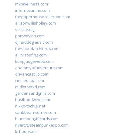
mxpwellness.com
infernocanine.com
thepaperhousecollection.com
allisonwillisholley.com
solslite.org
portwayinn.com
djmaddogmusic.com
thesoundarchitects.com
allin1roofing.com
keepjudgewebb.com
anatomyofadventure.com
drivancastillo.com
cmmedspa.com
midletontkd.com
gardensandgrills.com
basilfoodwine.com
nikko-tochigi.net
caribbean-corner.com
bluemoongiftcards.com
rivercitysteampunkexpo.com
kchoops.net