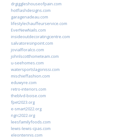
drgiggleshouseofpain.com
hotflashdesigns.com
garagenadeau.com
lifestylechauffeurservice.com
EverNewNails.com
insideoutdecoratingcentre.com
salvatoresinpoint.com
jovialfloralco.com
johnlscotthometeam.com
u-seehomes.com
watersportslagonissi.com
mischieffashion.com
eduwyre.com
retro-interiors.com
theblvd-boise.com
fpet2023.org
e-smart2022.org
ngrc2022.org
leesfamilyfoods.com
lewis-lewis-cpas.com
eleontennis.com