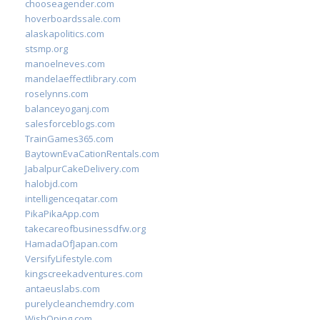
chooseagender.com
hoverboardssale.com
alaskapolitics.com
stsmp.org
manoelneves.com
mandelaeffectlibrary.com
roselynns.com
balanceyoganj.com
salesforceblogs.com
TrainGames365.com
BaytownEvaCationRentals.com
JabalpurCakeDelivery.com
halobjd.com
intelligenceqatar.com
PikaPikaApp.com
takecareofbusinessdfw.org
HamadaOfJapan.com
VersifyLifestyle.com
kingscreekadventures.com
antaeuslabs.com
purelycleanchemdry.com
WishOping.com