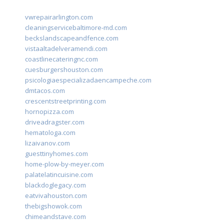
vwrepairarlington.com
cleaningservicebaltimore-md.com
beckslandscapeandfence.com
vistaaltadelveramendi.com
coastlinecateringnc.com
cuesburgershouston.com
psicologiaespecializadaencampeche.com
dmtacos.com
crescentstreetprinting.com
hornopizza.com
driveadragster.com
hematologa.com
lizaivanov.com
guesttinyhomes.com
home-plow-by-meyer.com
palatelatincuisine.com
blackdoglegacy.com
eatvivahouston.com
thebigshowok.com
chimeandstave.com