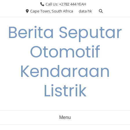
Skip
Call Us: +2782 444 YEAH
to
Cape Town, South Africa
data hk
content
Berita Seputar
Otomotif
Kendaraan
Listrik
Menu