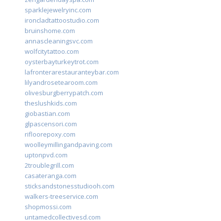
sparklejewelryinc.com
ironcladtattoostudio.com
bruinshome.com
annascleaningsvc.com
wolfcitytattoo.com
oysterbayturkeytrot.com
lafronterarestauranteybar.com
lilyandrosetearoom.com
olivesburgberrypatch.com
theslushkids.com
giobastian.com
glpascensori.com
rifloorepoxy.com
woolleymillingandpaving.com
uptonpvd.com
2troublegrill.com
casateranga.com
sticksandstonesstudiooh.com
walkers-treeservice.com
shopmossi.com
untamedcollectivesd.com