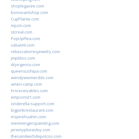
shoplegacee.com
bonvivantshop.com
CupPlante.com
mpzin.com
stcreal.com
PopUpFlea.com
valueml.com
rebeccatorresjewelry.com
jmpbliss.com
drjorgerico.com
queensushipa.com
wendyweimerdds.com
ameri-camp.com
hrsreceivables.com
empconst1.com
cinderella-support.com
bigpinkrestaurant.com
inspirehuahin.com
memmingerspainting.com
jeremypbeasley.com
thesandwichdepotcos.com