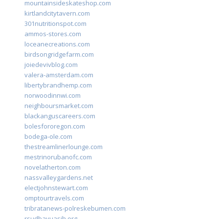
mountainsideskateshop.com
kirtlandcitytavern.com
301nutritionspot.com
ammos-stores.com
loceanecreations.com
birdsongridgefarm.com
joiedevivblog.com
valera-amsterdam.com
libertybrandhemp.com
norwoodinnwi.com
neighboursmarket.com
blackanguscareers.com
bolesfororegon.com
bodega-ole.com
thestreamlinerlounge.com
mestrinorubanofc.com
novelatherton.com
nassvalleygardens.net
electjohnstewart.com
omptourtravels.com
tribratanews-polreskebumen.com
rsudbayuasih.org