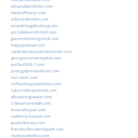
elmazatlanclinton.com
ideacoffeenyc.com
odieschillicothe.com
lacantinitagalesburg.com
pizzadeliverybristol.com
greenstarsmogcheck.com
happypawspl.com
callahansautoservicecenter.com
georgiascornermarket.com
perfectfit24-7.com
portugalprivatedriver.com
von-racer.com
coffeeshopcharleston.com
salon104mainstreet.com
alkaspringswater.com
318mainstreet8h.com
lovenailsspari.com
oakberry-kuwait.com
quartzliterary.com
friendsofbroderickpark.com
studiopiattellina.com