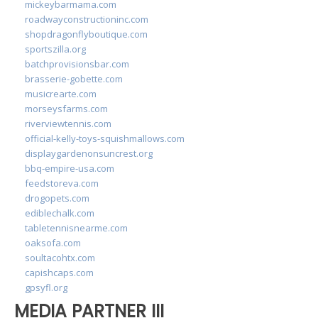
mickeybarmama.com
roadwayconstructioninc.com
shopdragonflyboutique.com
sportszilla.org
batchprovisionsbar.com
brasserie-gobette.com
musicrearte.com
morseysfarms.com
riverviewtennis.com
official-kelly-toys-squishmallows.com
displaygardenonsuncrest.org
bbq-empire-usa.com
feedstoreva.com
drogopets.com
ediblechalk.com
tabletennisnearme.com
oaksofa.com
soultacohtx.com
capishcaps.com
gpsyfl.org
MEDIA PARTNER III