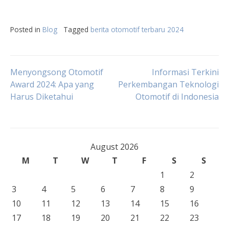
Posted in
Blog
Tagged
berita otomotif terbaru 2024
Post
Menyongsong Otomotif
Informasi Terkini
Award 2024: Apa yang
Perkembangan Teknologi
Harus Diketahui
Otomotif di Indonesia
navigation
August 2026
M
T
W
T
F
S
S
1
2
3
4
5
6
7
8
9
10
11
12
13
14
15
16
17
18
19
20
21
22
23