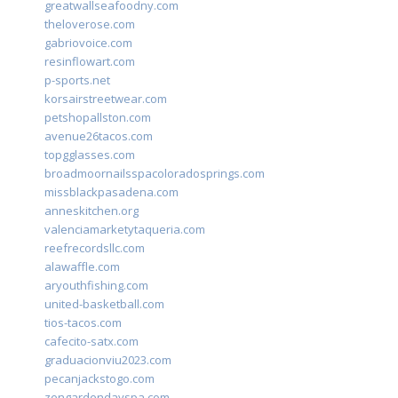
greatwallseafoodny.com
theloverose.com
gabriovoice.com
resinflowart.com
p-sports.net
korsairstreetwear.com
petshopallston.com
avenue26tacos.com
topgglasses.com
broadmoornailsspacoloradosprings.com
missblackpasadena.com
anneskitchen.org
valenciamarketytaqueria.com
reefrecordsllc.com
alawaffle.com
aryouthfishing.com
united-basketball.com
tios-tacos.com
cafecito-satx.com
graduacionviu2023.com
pecanjackstogo.com
zengardendayspa.com