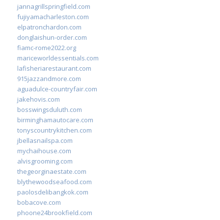
jannagrillspringfield.com
fujiyamacharleston.com
elpatronchardon.com
donglaishun-order.com
fiamc-rome2022.org
mariceworldessentials.com
lafisheriarestaurant.com
915jazzandmore.com
aguadulce-countryfair.com
jakehovis.com
bosswingsduluth.com
birminghamautocare.com
tonyscountrykitchen.com
jbellasnailspa.com
mychaihouse.com
alvisgrooming.com
thegeorginaestate.com
blythewoodseafood.com
paolosdelibangkok.com
bobacove.com
phoone24brookfield.com