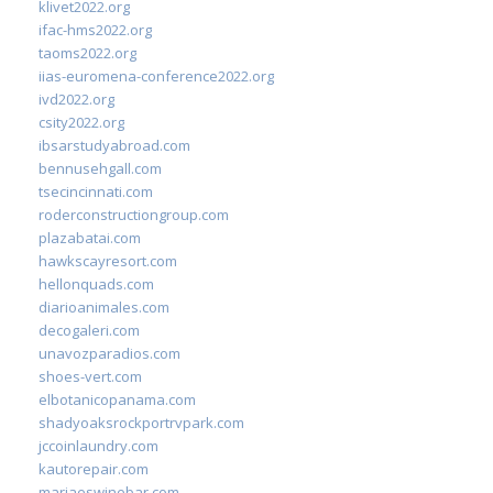
klivet2022.org
ifac-hms2022.org
taoms2022.org
iias-euromena-conference2022.org
ivd2022.org
csity2022.org
ibsarstudyabroad.com
bennusehgall.com
tsecincinnati.com
roderconstructiongroup.com
plazabatai.com
hawkscayresort.com
hellonquads.com
diarioanimales.com
decogaleri.com
unavozparadios.com
shoes-vert.com
elbotanicopanama.com
shadyoaksrockportrvpark.com
jccoinlaundry.com
kautorepair.com
marjaeswinebar.com