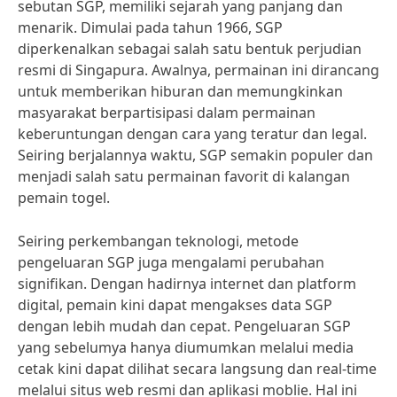
sebutan SGP, memiliki sejarah yang panjang dan
menarik. Dimulai pada tahun 1966, SGP
diperkenalkan sebagai salah satu bentuk perjudian
resmi di Singapura. Awalnya, permainan ini dirancang
untuk memberikan hiburan dan memungkinkan
masyarakat berpartisipasi dalam permainan
keberuntungan dengan cara yang teratur dan legal.
Seiring berjalannya waktu, SGP semakin populer dan
menjadi salah satu permainan favorit di kalangan
pemain togel.
Seiring perkembangan teknologi, metode
pengeluaran SGP juga mengalami perubahan
signifikan. Dengan hadirnya internet dan platform
digital, pemain kini dapat mengakses data SGP
dengan lebih mudah dan cepat. Pengeluaran SGP
yang sebelumya hanya diumumkan melalui media
cetak kini dapat dilihat secara langsung dan real-time
melalui situs web resmi dan aplikasi moblie. Hal ini