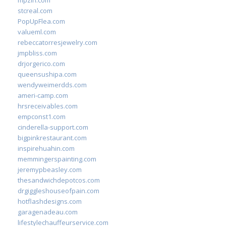
mpzin.com
stcreal.com
PopUpFlea.com
valueml.com
rebeccatorresjewelry.com
jmpbliss.com
drjorgerico.com
queensushipa.com
wendyweimerdds.com
ameri-camp.com
hrsreceivables.com
empconst1.com
cinderella-support.com
bigpinkrestaurant.com
inspirehuahin.com
memmingerspainting.com
jeremypbeasley.com
thesandwichdepotcos.com
drgiggleshouseofpain.com
hotflashdesigns.com
garagenadeau.com
lifestylechauffeurservice.com