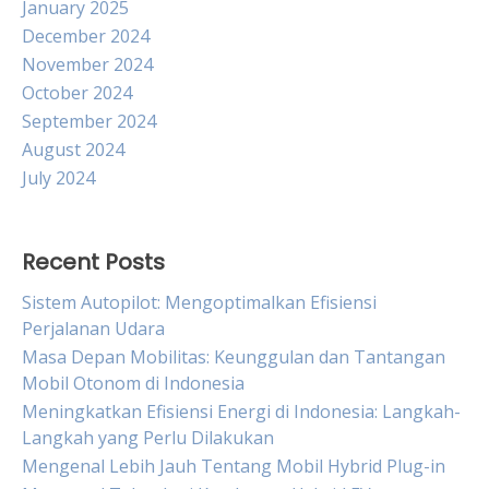
January 2025
December 2024
November 2024
October 2024
September 2024
August 2024
July 2024
Recent Posts
Sistem Autopilot: Mengoptimalkan Efisiensi
Perjalanan Udara
Masa Depan Mobilitas: Keunggulan dan Tantangan
Mobil Otonom di Indonesia
Meningkatkan Efisiensi Energi di Indonesia: Langkah-
Langkah yang Perlu Dilakukan
Mengenal Lebih Jauh Tentang Mobil Hybrid Plug-in