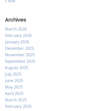
« Mar
Archives
March 2026
February 2026
January 2026
December 2025
November 2025
September 2025
August 2025
July 2025
June 2025
May 2025
April 2025
March 2025
February 2025