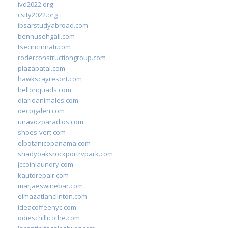
ivd2022.org
csity2022.org
ibsarstudyabroad.com
bennusehgall.com
tsecincinnati.com
roderconstructiongroup.com
plazabatai.com
hawkscayresort.com
hellonquads.com
diarioanimales.com
decogaleri.com
unavozparadios.com
shoes-vert.com
elbotanicopanama.com
shadyoaksrockportrvpark.com
jccoinlaundry.com
kautorepair.com
marjaeswinebar.com
elmazatlanclinton.com
ideacoffeenyc.com
odieschillicothe.com