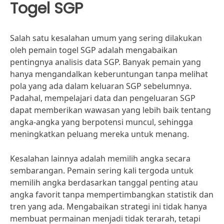
Togel SGP
Salah satu kesalahan umum yang sering dilakukan
oleh pemain togel SGP adalah mengabaikan
pentingnya analisis data SGP. Banyak pemain yang
hanya mengandalkan keberuntungan tanpa melihat
pola yang ada dalam keluaran SGP sebelumnya.
Padahal, mempelajari data dan pengeluaran SGP
dapat memberikan wawasan yang lebih baik tentang
angka-angka yang berpotensi muncul, sehingga
meningkatkan peluang mereka untuk menang.
Kesalahan lainnya adalah memilih angka secara
sembarangan. Pemain sering kali tergoda untuk
memilih angka berdasarkan tanggal penting atau
angka favorit tanpa mempertimbangkan statistik dan
tren yang ada. Mengabaikan strategi ini tidak hanya
membuat permainan menjadi tidak terarah, tetapi