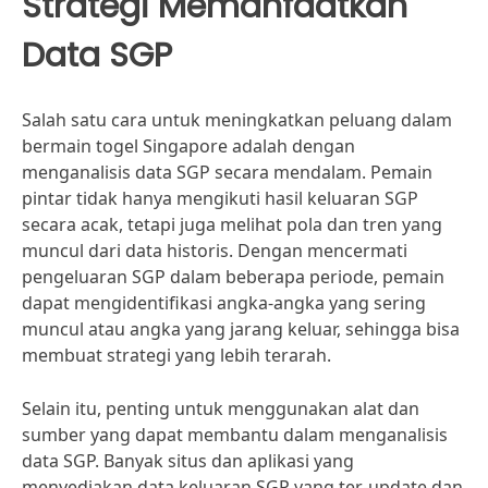
Strategi Memanfaatkan
Data SGP
Salah satu cara untuk meningkatkan peluang dalam
bermain togel Singapore adalah dengan
menganalisis data SGP secara mendalam. Pemain
pintar tidak hanya mengikuti hasil keluaran SGP
secara acak, tetapi juga melihat pola dan tren yang
muncul dari data historis. Dengan mencermati
pengeluaran SGP dalam beberapa periode, pemain
dapat mengidentifikasi angka-angka yang sering
muncul atau angka yang jarang keluar, sehingga bisa
membuat strategi yang lebih terarah.
Selain itu, penting untuk menggunakan alat dan
sumber yang dapat membantu dalam menganalisis
data SGP. Banyak situs dan aplikasi yang
menyediakan data keluaran SGP yang ter-update dan