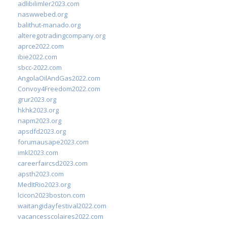
adlibilimler2023.com
naswwebed.org
balithut-manado.org
alteregotradingcompany.org
aprce2022.com
ibie2022.com
sbcc-2022.com
AngolaOilAndGas2022.com
Convoy4Freedom2022.com
grur2023.org
hkhk2023.org
napm2023.org
apsdfd2023.org
forumausape2023.com
imkl2023.com
careerfaircsd2023.com
apsth2023.com
MedItRio2023.org
lcicon2023boston.com
waitangidayfestival2022.com
vacancesscolaires2022.com