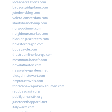
loceanecreations.com
birdsongridgefarm.com
joiedevivblog.com
valera-amsterdam.com
libertybrandhemp.com
norwoodinnwi.com
neighboursmarket.com
blackanguscareers.com
bolesfororegon.com
bodega-ole.com
thestreamlinerlounge.com
mestrinorubanofc.com
novelatherton.com
nassvalleygardens.net
electjohnstewart.com
omptourtravels.com
tribratanews-polreskebumen.com
rsudbayuasih.org
publikjurnalistik.org
juneteenthapparel.net
italywarm.com