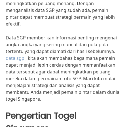
meningkatkan peluang menang. Dengan
menganalisis data SGP yang sudah ada, pemain
pintar dapat membuat strategi bermain yang lebih
efektif.
Data SGP memberikan informasi penting mengenai
angka-angka yang sering muncul dan pola-pola
tertentu yang dapat diamati dari hasil sebelumnya.
data sgp
, kita akan membahas bagaimana pemain
dapat menjadi lebih cerdas dengan memanfaatkan
data tersebut agar dapat meningkatkan peluang
mereka dalam permainan toto SGP. Mari kita mulai
menjelajahi strategi dan analisis yang dapat
membantu Anda menjadi pemain pintar dalam dunia
togel Singapore.
Pengertian Togel