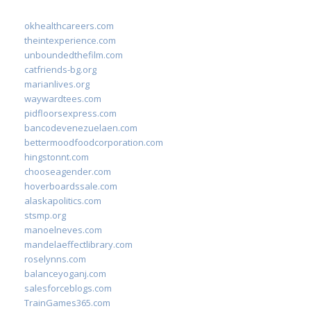
okhealthcareers.com
theintexperience.com
unboundedthefilm.com
catfriends-bg.org
marianlives.org
waywardtees.com
pidfloorsexpress.com
bancodevenezuelaen.com
bettermoodfoodcorporation.com
hingstonnt.com
chooseagender.com
hoverboardssale.com
alaskapolitics.com
stsmp.org
manoelneves.com
mandelaeffectlibrary.com
roselynns.com
balanceyoganj.com
salesforceblogs.com
TrainGames365.com