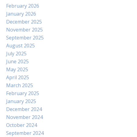
February 2026
January 2026
December 2025
November 2025
September 2025
August 2025
July 2025
June 2025
May 2025
April 2025
March 2025
February 2025
January 2025
December 2024
November 2024
October 2024
September 2024