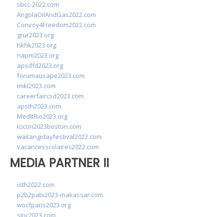
sbcc-2022.com
AngolaOilAndGas2022.com
Convoy4Freedom2022.com
grur2023.org
hkhk2023.org
napm2023.org
apsdfd2023.org
forumausape2023.com
imkl2023.com
careerfaircsd2023.com
apsth2023.com
MedItRio2023.org
lcicon2023boston.com
waitangidayfestival2022.com
vacancesscolaires2022.com
MEDIA PARTNER II
isth2022.com
p2b2pabi2023-makassar.com
wocfparis2023.org
sinc2023.com