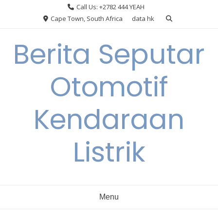
Skip
Call Us: +2782 444 YEAH
to
Cape Town, South Africa
data hk
content
Berita Seputar
Otomotif
Kendaraan
Listrik
Menu