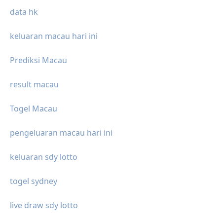
data hk
keluaran macau hari ini
Prediksi Macau
result macau
Togel Macau
pengeluaran macau hari ini
keluaran sdy lotto
togel sydney
live draw sdy lotto