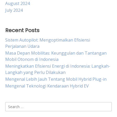
August 2024
July 2024
Recent Posts
Sistem Autopilot: Mengoptimalkan Efisiensi
Perjalanan Udara
Masa Depan Mobilitas: Keunggulan dan Tantangan
Mobil Otonom di Indonesia
Meningkatkan Efisiensi Energi di Indonesia: Langkah-
Langkah yang Perlu Dilakukan
Mengenal Lebih Jauh Tentang Mobil Hybrid Plug-in
Mengenal Teknologi Kendaraan Hybrid EV
Search
for: