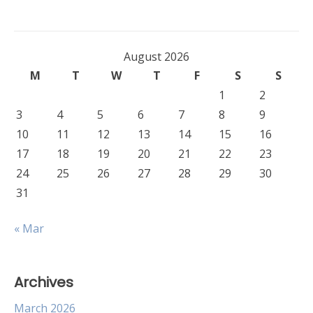
August 2026
M
T
W
T
F
S
S
1
2
3
4
5
6
7
8
9
10
11
12
13
14
15
16
17
18
19
20
21
22
23
24
25
26
27
28
29
30
31
« Mar
Archives
March 2026