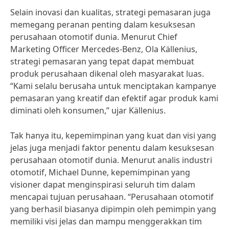
Selain inovasi dan kualitas, strategi pemasaran juga
memegang peranan penting dalam kesuksesan
perusahaan otomotif dunia. Menurut Chief
Marketing Officer Mercedes-Benz, Ola Källenius,
strategi pemasaran yang tepat dapat membuat
produk perusahaan dikenal oleh masyarakat luas.
“Kami selalu berusaha untuk menciptakan kampanye
pemasaran yang kreatif dan efektif agar produk kami
diminati oleh konsumen,” ujar Källenius.
Tak hanya itu, kepemimpinan yang kuat dan visi yang
jelas juga menjadi faktor penentu dalam kesuksesan
perusahaan otomotif dunia. Menurut analis industri
otomotif, Michael Dunne, kepemimpinan yang
visioner dapat menginspirasi seluruh tim dalam
mencapai tujuan perusahaan. “Perusahaan otomotif
yang berhasil biasanya dipimpin oleh pemimpin yang
memiliki visi jelas dan mampu menggerakkan tim