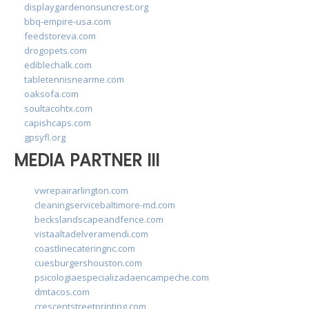
displaygardenonsuncrest.org
bbq-empire-usa.com
feedstoreva.com
drogopets.com
ediblechalk.com
tabletennisnearme.com
oaksofa.com
soultacohtx.com
capishcaps.com
gpsyfl.org
MEDIA PARTNER III
vwrepairarlington.com
cleaningservicebaltimore-md.com
beckslandscapeandfence.com
vistaaltadelveramendi.com
coastlinecateringnc.com
cuesburgershouston.com
psicologiaespecializadaencampeche.com
dmtacos.com
crescentstreetprinting.com