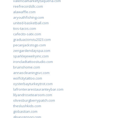
valenciamarketytaqueria.com
reefrecordsllc.com
alawaffle.com
aryouthfishing.com
united-basketball.com
tios-tacos.com
cafecito-satx.com
graduacionviu2023.com
pecanjackstogo.com
zengardendayspa.com
sparklejewelryinc.com
ironcladtattoostudio.com
bruinshome.com
annascleaningsvc.com
wolfcitytattoo.com
oysterbayturkeytrot.com
lafronterarestauranteybar.com
lilyandrosetearoom.com
olivesburgberrypatch.com
theslushkids.com
giobastian.com
glpascensori.com