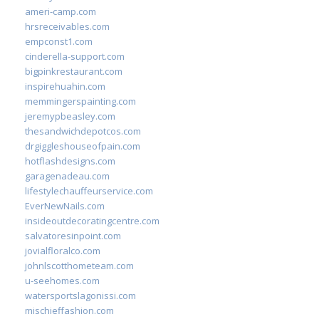
ameri-camp.com
hrsreceivables.com
empconst1.com
cinderella-support.com
bigpinkrestaurant.com
inspirehuahin.com
memmingerspainting.com
jeremypbeasley.com
thesandwichdepotcos.com
drgiggleshouseofpain.com
hotflashdesigns.com
garagenadeau.com
lifestylechauffeurservice.com
EverNewNails.com
insideoutdecoratingcentre.com
salvatoresinpoint.com
jovialfloralco.com
johnlscotthometeam.com
u-seehomes.com
watersportslagonissi.com
mischieffashion.com