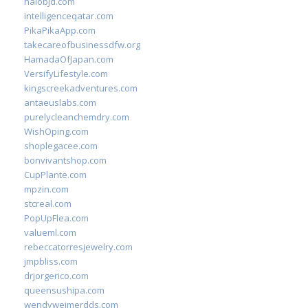
halobjd.com
intelligenceqatar.com
PikaPikaApp.com
takecareofbusinessdfw.org
HamadaOfJapan.com
VersifyLifestyle.com
kingscreekadventures.com
antaeuslabs.com
purelycleanchemdry.com
WishOping.com
shoplegacee.com
bonvivantshop.com
CupPlante.com
mpzin.com
stcreal.com
PopUpFlea.com
valueml.com
rebeccatorresjewelry.com
jmpbliss.com
drjorgerico.com
queensushipa.com
wendyweimerdds.com