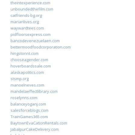
theintexperience.com
unboundedthefilm.com
catfriends-bg.org
marianlives.org
waywardtees.com
pidfloorsexpress.com
bancodevenezuelaen.com
bettermoodfoodcorporation.com
hingstonnt.com
chooseagender.com
hoverboardssale.com
alaskapolitics.com
stsmp.org
manoelneves.com
mandelaeffectlibrary.com
roselynns.com
balanceyoganj.com
salesforceblogs.com
TrainGames365.com
BaytownEvaCationRentals.com
JabalpurCakeDelivery.com