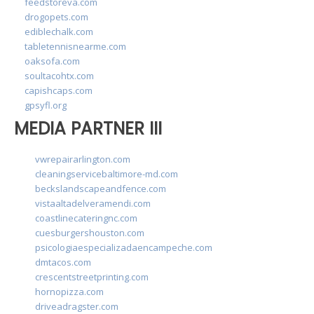
feedstoreva.com
drogopets.com
ediblechalk.com
tabletennisnearme.com
oaksofa.com
soultacohtx.com
capishcaps.com
gpsyfl.org
MEDIA PARTNER III
vwrepairarlington.com
cleaningservicebaltimore-md.com
beckslandscapeandfence.com
vistaaltadelveramendi.com
coastlinecateringnc.com
cuesburgershouston.com
psicologiaespecializadaencampeche.com
dmtacos.com
crescentstreetprinting.com
hornopizza.com
driveadragster.com