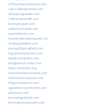
coffeeshopcharleston.com
salon104mainstreet.com
alkaspringswater.com
318mainstreet8h.com
lovenailsspari.com
oakberry-kuwait.com
quartzliterary.com
friendsofbroderickpark.com
studiopiattellina.com
jannagrillspringfield.com
fujiyamacharleston.com
elpatronchardon.com
donglaishun-order.com
fiamc-rome2022.org
mariceworldessentials.com
lafisheriarestaurant.com
915jazzandmore.com
aguadulce-countryfair.com
jakehovis.com
bosswingsduluth.com
birminghamautocare.com