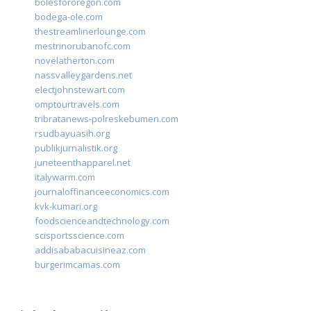
bolesfororegon.com
bodega-ole.com
thestreamlinerlounge.com
mestrinorubanofc.com
novelatherton.com
nassvalleygardens.net
electjohnstewart.com
omptourtravels.com
tribratanews-polreskebumen.com
rsudbayuasih.org
publikjurnalistik.org
juneteenthapparel.net
italywarm.com
journaloffinanceeconomics.com
kvk-kumari.org
foodscienceandtechnology.com
scisportsscience.com
addisababacuisineaz.com
burgerimcamas.com