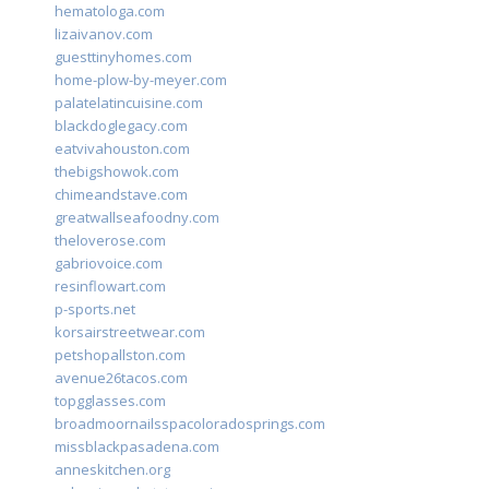
hematologa.com
lizaivanov.com
guesttinyhomes.com
home-plow-by-meyer.com
palatelatincuisine.com
blackdoglegacy.com
eatvivahouston.com
thebigshowok.com
chimeandstave.com
greatwallseafoodny.com
theloverose.com
gabriovoice.com
resinflowart.com
p-sports.net
korsairstreetwear.com
petshopallston.com
avenue26tacos.com
topgglasses.com
broadmoornailsspacoloradosprings.com
missblackpasadena.com
anneskitchen.org