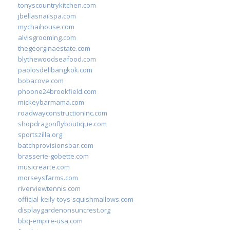
tonyscountrykitchen.com
jbellasnailspa.com
mychaihouse.com
alvisgrooming.com
thegeorginaestate.com
blythewoodseafood.com
paolosdelibangkok.com
bobacove.com
phoone24brookfield.com
mickeybarmama.com
roadwayconstructioninc.com
shopdragonflyboutique.com
sportszilla.org
batchprovisionsbar.com
brasserie-gobette.com
musicrearte.com
morseysfarms.com
riverviewtennis.com
official-kelly-toys-squishmallows.com
displaygardenonsuncrest.org
bbq-empire-usa.com