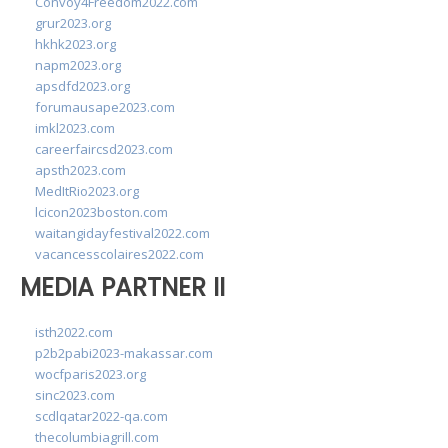
Convoy4Freedom2022.com
grur2023.org
hkhk2023.org
napm2023.org
apsdfd2023.org
forumausape2023.com
imkl2023.com
careerfaircsd2023.com
apsth2023.com
MedItRio2023.org
lcicon2023boston.com
waitangidayfestival2022.com
vacancesscolaires2022.com
MEDIA PARTNER II
isth2022.com
p2b2pabi2023-makassar.com
wocfparis2023.org
sinc2023.com
scdlqatar2022-qa.com
thecolumbiagrill.com