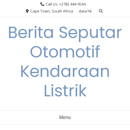
Skip
Call Us: +2782 444 YEAH
to
Cape Town, South Africa
data hk
content
Berita Seputar
Otomotif
Kendaraan
Listrik
Menu