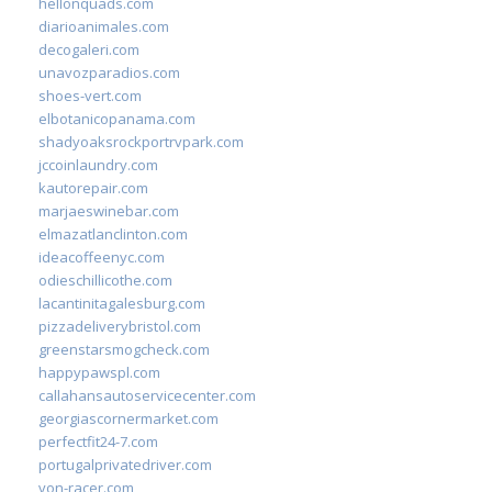
hellonquads.com
diarioanimales.com
decogaleri.com
unavozparadios.com
shoes-vert.com
elbotanicopanama.com
shadyoaksrockportrvpark.com
jccoinlaundry.com
kautorepair.com
marjaeswinebar.com
elmazatlanclinton.com
ideacoffeenyc.com
odieschillicothe.com
lacantinitagalesburg.com
pizzadeliverybristol.com
greenstarsmogcheck.com
happypawspl.com
callahansautoservicecenter.com
georgiascornermarket.com
perfectfit24-7.com
portugalprivatedriver.com
von-racer.com