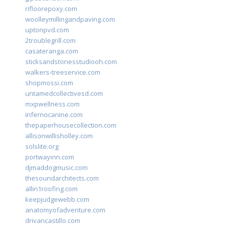
rifloorepoxy.com
woolleymillingandpaving.com
uptonpvd.com
2troublegrill.com
casateranga.com
sticksandstonesstudiooh.com
walkers-treeservice.com
shopmossi.com
untamedcollectivesd.com
mxpwellness.com
infernocanine.com
thepaperhousecollection.com
allisonwillisholley.com
solslite.org
portwayinn.com
djmaddogmusic.com
thesoundarchitects.com
allin1roofing.com
keepjudgewebb.com
anatomyofadventure.com
drivancastillo.com