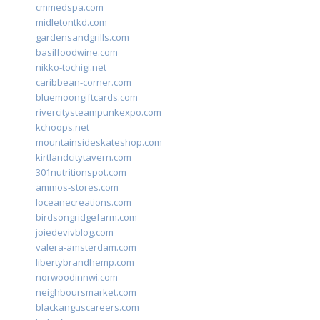
cmmedspa.com
midletontkd.com
gardensandgrills.com
basilfoodwine.com
nikko-tochigi.net
caribbean-corner.com
bluemoongiftcards.com
rivercitysteampunkexpo.com
kchoops.net
mountainsideskateshop.com
kirtlandcitytavern.com
301nutritionspot.com
ammos-stores.com
loceanecreations.com
birdsongridgefarm.com
joiedevivblog.com
valera-amsterdam.com
libertybrandhemp.com
norwoodinnwi.com
neighboursmarket.com
blackanguscareers.com