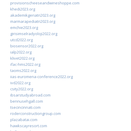
provisionscheeseandwineshoppe.com
khedi2023.org
akademikgeriatri2023.org
marmarapediatri2023.org
emchie2023.org
girisimselradyoloji2022.org
utcd2022.org
biosensor2022.org
ialp2022.org
klivet2022.org
ifac-hms2022.org
taoms2022.org
iias-euromena-conference2022.org
ivd2022.org
csity2022.org
ibsarstudyabroad.com
bennusehgall.com
tsecincinnati.com
roderconstructiongroup.com
plazabatai.com
hawkscayresort.com