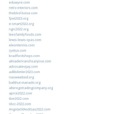
eduwyre.com
retro-interiors.com
theblvd-boise.com
fpet2023.org
e-smart2022.org
ngrc2022.org
leesfamilyfoods.com
lewis-lewis-cpas.com
eleontennis.com
cyetus.com
bradfordshops.com
almadenranchsanjose.com
advocatevijay.com
adlibilimler2023.com
naswwebed.org
balithut-manado.org
alteregotradingcompany.org
aprce2022.com
ibie2022.com
sbcc-2022.com
AngolaOilAndGas2022.com