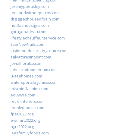
memmingerspainting.com
jeremypbeasley.com
thesandwichdepotcos.com
drgiggleshouseofpain.com
hotflashdesigns.com
garagenadeau.com
lifestylechauffeurservice.com
EverNewNails.com
insideoutdecoratingcentre.com
salvatoresinpoint.com
jovialfloralco.com
johnlscotthometeam.com
u-seehomes.com
watersportslagonissi.com
mischieffashion.com
eduwyre.com
retro-interiors.com
theblvd-boise.com
fpet2023.org
e-smart2022.org
ngrc2022.org
leesfamilyfoods.com