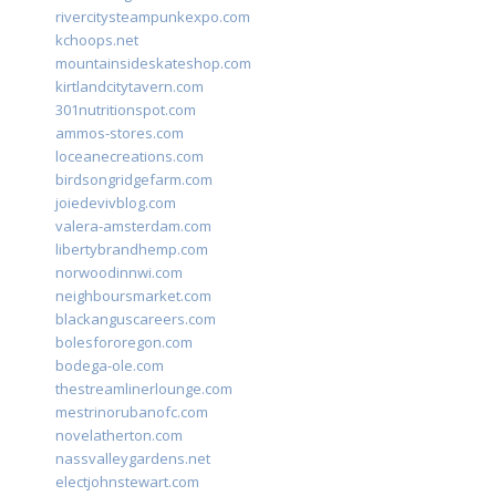
rivercitysteampunkexpo.com
kchoops.net
mountainsideskateshop.com
kirtlandcitytavern.com
301nutritionspot.com
ammos-stores.com
loceanecreations.com
birdsongridgefarm.com
joiedevivblog.com
valera-amsterdam.com
libertybrandhemp.com
norwoodinnwi.com
neighboursmarket.com
blackanguscareers.com
bolesfororegon.com
bodega-ole.com
thestreamlinerlounge.com
mestrinorubanofc.com
novelatherton.com
nassvalleygardens.net
electjohnstewart.com