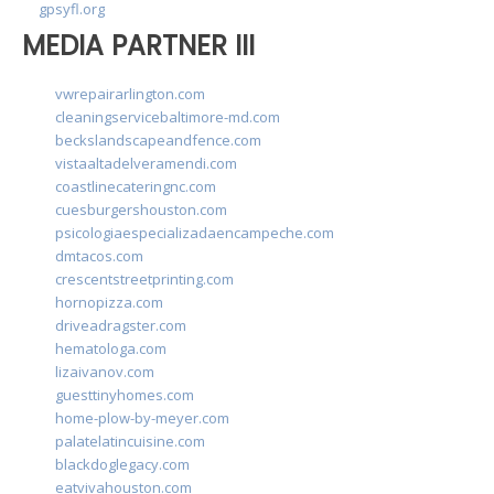
gpsyfl.org
MEDIA PARTNER III
vwrepairarlington.com
cleaningservicebaltimore-md.com
beckslandscapeandfence.com
vistaaltadelveramendi.com
coastlinecateringnc.com
cuesburgershouston.com
psicologiaespecializadaencampeche.com
dmtacos.com
crescentstreetprinting.com
hornopizza.com
driveadragster.com
hematologa.com
lizaivanov.com
guesttinyhomes.com
home-plow-by-meyer.com
palatelatincuisine.com
blackdoglegacy.com
eatvivahouston.com