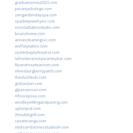
graduacionviu2023.com
pecanjackstogo.com
zengardendayspa.com
sparklejewelryinc.com
ironcladtattoostudio.com
bruinshome.com
annascleaningsvc.com
wolfcitytattoo.com
oysterbayturkeytrot.com
lafronterarestauranteybar.com
lilyandrosetearoom.com
olivesburgberrypatch.com
theslushkids.com
giobastian.com
glpascensori.com
rifloorepoxy.com
woolleymillingandpaving.com
uptonpvd.com
2troublegrill.com
casateranga.com
sticksandstonesstudiooh.com