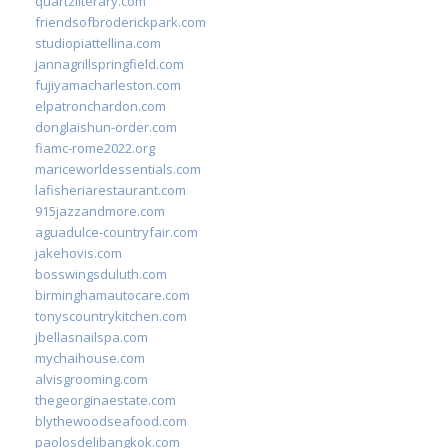
quartzliterary.com
friendsofbroderickpark.com
studiopiattellina.com
jannagrillspringfield.com
fujiyamacharleston.com
elpatronchardon.com
donglaishun-order.com
fiamc-rome2022.org
mariceworldessentials.com
lafisheriarestaurant.com
915jazzandmore.com
aguadulce-countryfair.com
jakehovis.com
bosswingsduluth.com
birminghamautocare.com
tonyscountrykitchen.com
jbellasnailspa.com
mychaihouse.com
alvisgrooming.com
thegeorginaestate.com
blythewoodseafood.com
paolosdelibangkok.com