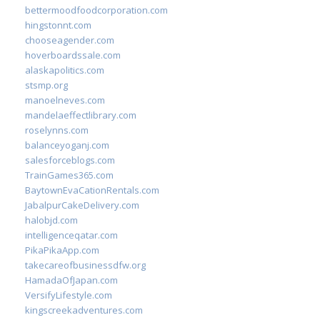
bettermoodfoodcorporation.com
hingstonnt.com
chooseagender.com
hoverboardssale.com
alaskapolitics.com
stsmp.org
manoelneves.com
mandelaeffectlibrary.com
roselynns.com
balanceyoganj.com
salesforceblogs.com
TrainGames365.com
BaytownEvaCationRentals.com
JabalpurCakeDelivery.com
halobjd.com
intelligenceqatar.com
PikaPikaApp.com
takecareofbusinessdfw.org
HamadaOfJapan.com
VersifyLifestyle.com
kingscreekadventures.com