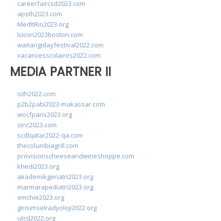
careerfaircsd2023.com
apsth2023.com
MedItRio2023.org
lcicon2023boston.com
waitangidayfestival2022.com
vacancesscolaires2022.com
MEDIA PARTNER II
isth2022.com
p2b2pabi2023-makassar.com
wocfparis2023.org
sinc2023.com
scdlqatar2022-qa.com
thecolumbiagrill.com
provisionscheeseandwineshoppe.com
khedi2023.org
akademikgeriatri2023.org
marmarapediatri2023.org
emchie2023.org
girisimselradyoloji2022.org
utcd2022.org