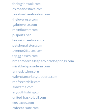
thebigshowok.com
chimeandstave.com
greatwallseafoodny.com
theloverose.com
gabriovoice.com
resinflowart.com
p-sports.net
korsairstreetwear.com
petshopallston.com
avenue26tacos.com
topgglasses.com
broadmoornailsspacoloradosprings.com
missblackpasadena.com
anneskitchen.org
valenciamarketytaqueria.com
reefrecordsllc.com
alawaffle.com
aryouthfishing.com
united-basketball.com
tios-tacos.com
cafecito-satx.com