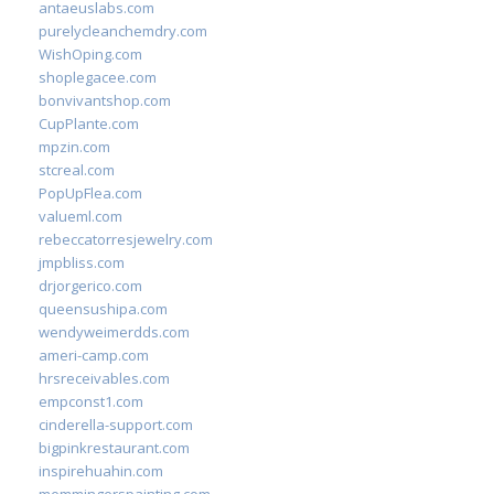
antaeuslabs.com
purelycleanchemdry.com
WishOping.com
shoplegacee.com
bonvivantshop.com
CupPlante.com
mpzin.com
stcreal.com
PopUpFlea.com
valueml.com
rebeccatorresjewelry.com
jmpbliss.com
drjorgerico.com
queensushipa.com
wendyweimerdds.com
ameri-camp.com
hrsreceivables.com
empconst1.com
cinderella-support.com
bigpinkrestaurant.com
inspirehuahin.com