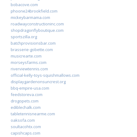
bobacove.com
phoone24brookfield.com
mickeybarmama.com
roadwayconstructioninc.com
shopdragonflyboutique.com
sportszilla.org
batchprovisionsbar.com
brasserie-gobette.com
musicrearte.com
morseysfarms.com
riverviewtennis.com
official-kelly-toys-squishmallows.com
displaygardenonsuncrest.org
bbq-empire-usa.com
feedstoreva.com
drogopets.com
ediblechalk.com
tabletennisnearme.com
oaksofa.com
soultacohtx.com
capishcaps.com