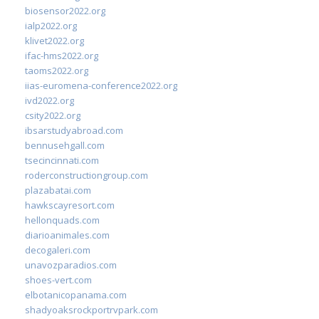
biosensor2022.org
ialp2022.org
klivet2022.org
ifac-hms2022.org
taoms2022.org
iias-euromena-conference2022.org
ivd2022.org
csity2022.org
ibsarstudyabroad.com
bennusehgall.com
tsecincinnati.com
roderconstructiongroup.com
plazabatai.com
hawkscayresort.com
hellonquads.com
diarioanimales.com
decogaleri.com
unavozparadios.com
shoes-vert.com
elbotanicopanama.com
shadyoaksrockportrvpark.com