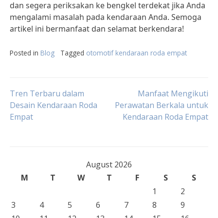
dan segera periksakan ke bengkel terdekat jika Anda
mengalami masalah pada kendaraan Anda. Semoga
artikel ini bermanfaat dan selamat berkendara!
Posted in
Blog
Tagged
otomotif kendaraan roda empat
Post
Tren Terbaru dalam
Manfaat Mengikuti
Desain Kendaraan Roda
Perawatan Berkala untuk
Empat
Kendaraan Roda Empat
navigation
August 2026
M
T
W
T
F
S
S
1
2
3
4
5
6
7
8
9