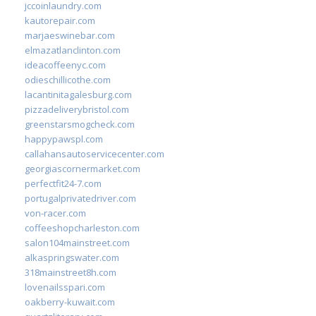
jccoinlaundry.com
kautorepair.com
marjaeswinebar.com
elmazatlanclinton.com
ideacoffeenyc.com
odieschillicothe.com
lacantinitagalesburg.com
pizzadeliverybristol.com
greenstarsmogcheck.com
happypawspl.com
callahansautoservicecenter.com
georgiascornermarket.com
perfectfit24-7.com
portugalprivatedriver.com
von-racer.com
coffeeshopcharleston.com
salon104mainstreet.com
alkaspringswater.com
318mainstreet8h.com
lovenailsspari.com
oakberry-kuwait.com