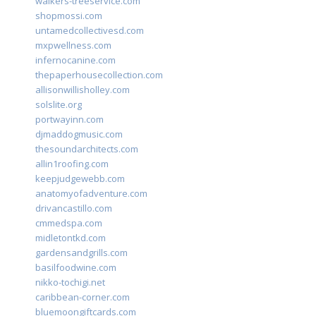
walkers-treeservice.com
shopmossi.com
untamedcollectivesd.com
mxpwellness.com
infernocanine.com
thepaperhousecollection.com
allisonwillisholley.com
solslite.org
portwayinn.com
djmaddogmusic.com
thesoundarchitects.com
allin1roofing.com
keepjudgewebb.com
anatomyofadventure.com
drivancastillo.com
cmmedspa.com
midletontkd.com
gardensandgrills.com
basilfoodwine.com
nikko-tochigi.net
caribbean-corner.com
bluemoongiftcards.com