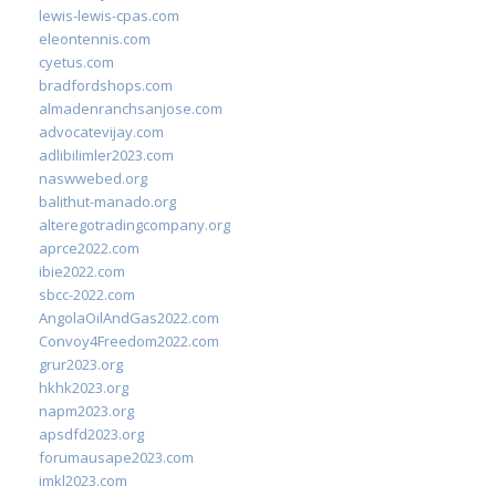
lewis-lewis-cpas.com
eleontennis.com
cyetus.com
bradfordshops.com
almadenranchsanjose.com
advocatevijay.com
adlibilimler2023.com
naswwebed.org
balithut-manado.org
alteregotradingcompany.org
aprce2022.com
ibie2022.com
sbcc-2022.com
AngolaOilAndGas2022.com
Convoy4Freedom2022.com
grur2023.org
hkhk2023.org
napm2023.org
apsdfd2023.org
forumausape2023.com
imkl2023.com