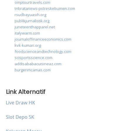
omptourtravels.com
tribratanews-polreskebumen.com
rsudbayuasih.org
publikjurnalistik.org
juneteenthapparel.net
italywarm.com
journaloffinanceeconomics.com
kvk-kumari.org
foodscienceandtechnology.com
scisportsscience.com
addisababacuisineaz.com
burgerimcamas.com
Link Alternatif
Live Draw HK
Slot Depo 5K