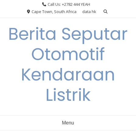
Skip
Call Us: +2782 444 YEAH
to
Cape Town, South Africa
data hk
content
Berita Seputar
Otomotif
Kendaraan
Listrik
Menu