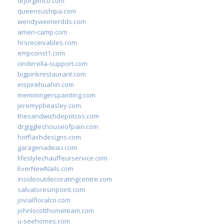
drjorgerico.com
queensushipa.com
wendyweimerdds.com
ameri-camp.com
hrsreceivables.com
empconst1.com
cinderella-support.com
bigpinkrestaurant.com
inspirehuahin.com
memmingerspainting.com
jeremypbeasley.com
thesandwichdepotcos.com
drgiggleshouseofpain.com
hotflashdesigns.com
garagenadeau.com
lifestylechauffeurservice.com
EverNewNails.com
insideoutdecoratingcentre.com
salvatoresinpoint.com
jovialfloralco.com
johnlscotthometeam.com
u-seehomes.com