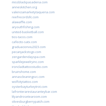
missblackpasadena.com
anneskitchen.org
valenciamarketytaqueria.com
reefrecordsllc.com
alawaffle.com
aryouthfishing.com
united-basketball.com
tios-tacos.com
cafecito-satx.com
graduacionviu2023.com
pecanjackstogo.com
zengardendayspa.com
sparklejewelryinc.com
ironcladtattoostudio.com
bruinshome.com
annascleaningsvc.com
wolfcitytattoo.com
oysterbayturkeytrot.com
lafronterarestauranteybar.com
lilyandrosetearoom.com
olivesburgberrypatch.com