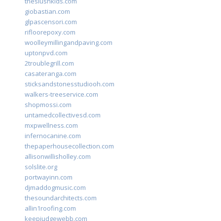
theslushkids.com
giobastian.com
glpascensori.com
rifloorepoxy.com
woolleymillingandpaving.com
uptonpvd.com
2troublegrill.com
casateranga.com
sticksandstonesstudiooh.com
walkers-treeservice.com
shopmossi.com
untamedcollectivesd.com
mxpwellness.com
infernocanine.com
thepaperhousecollection.com
allisonwillisholley.com
solslite.org
portwayinn.com
djmaddogmusic.com
thesoundarchitects.com
allin1roofing.com
keepjudgewebb.com