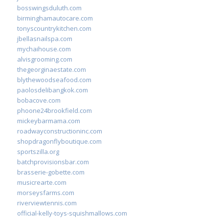
bosswingsduluth.com
birminghamautocare.com
tonyscountrykitchen.com
jbellasnailspa.com
mychaihouse.com
alvisgrooming.com
thegeorginaestate.com
blythewoodseafood.com
paolosdelibangkok.com
bobacove.com
phoone24brookfield.com
mickeybarmama.com
roadwayconstructioninc.com
shopdragonflyboutique.com
sportszilla.org
batchprovisionsbar.com
brasserie-gobette.com
musicrearte.com
morseysfarms.com
riverviewtennis.com
official-kelly-toys-squishmallows.com