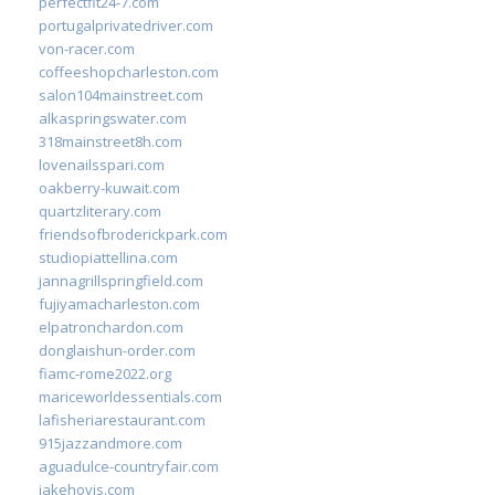
perfectfit24-7.com
portugalprivatedriver.com
von-racer.com
coffeeshopcharleston.com
salon104mainstreet.com
alkaspringswater.com
318mainstreet8h.com
lovenailsspari.com
oakberry-kuwait.com
quartzliterary.com
friendsofbroderickpark.com
studiopiattellina.com
jannagrillspringfield.com
fujiyamacharleston.com
elpatronchardon.com
donglaishun-order.com
fiamc-rome2022.org
mariceworldessentials.com
lafisheriarestaurant.com
915jazzandmore.com
aguadulce-countryfair.com
jakehovis.com