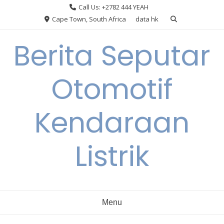
Skip
Call Us: +2782 444 YEAH
to
Cape Town, South Africa
data hk
content
Berita Seputar
Otomotif
Kendaraan
Listrik
Menu