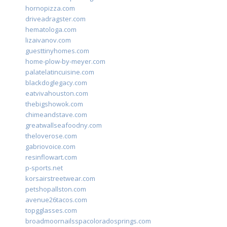
hornopizza.com
driveadragster.com
hematologa.com
lizaivanov.com
guesttinyhomes.com
home-plow-by-meyer.com
palatelatincuisine.com
blackdoglegacy.com
eatvivahouston.com
thebigshowok.com
chimeandstave.com
greatwallseafoodny.com
theloverose.com
gabriovoice.com
resinflowart.com
p-sports.net
korsairstreetwear.com
petshopallston.com
avenue26tacos.com
topgglasses.com
broadmoornailsspacoloradosprings.com