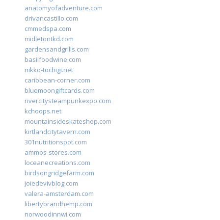
anatomyofadventure.com
drivancastillo.com
cmmedspa.com
midletontkd.com
gardensandgrills.com
basilfoodwine.com
nikko-tochigi.net
caribbean-corner.com
bluemoongiftcards.com
rivercitysteampunkexpo.com
kchoops.net
mountainsideskateshop.com
kirtlandcitytavern.com
301nutritionspot.com
ammos-stores.com
loceanecreations.com
birdsongridgefarm.com
joiedevivblog.com
valera-amsterdam.com
libertybrandhemp.com
norwoodinnwi.com