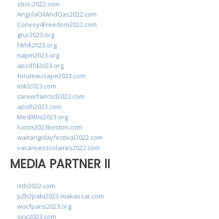
sbcc-2022.com
AngolaOilAndGas2022.com
Convoy4Freedom2022.com
grur2023.org
hkhk2023.org
napm2023.org
apsdfd2023.org
forumausape2023.com
imkl2023.com
careerfaircsd2023.com
apsth2023.com
MedItRio2023.org
lcicon2023boston.com
waitangidayfestival2022.com
vacancesscolaires2022.com
MEDIA PARTNER II
isth2022.com
p2b2pabi2023-makassar.com
wocfparis2023.org
sinc2023.com