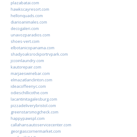
plazabatai.com
hawkscayresort.com
hellonquads.com
diarioanimales.com
decogaleri.com
unavozparadios.com
shoes-vert.com
elbotanicopanama.com
shadyoaksrockportrvpark.com
jccoinlaundry.com
kautorepair.com
marjaeswinebar.com
elmazatlanclinton.com
ideacoffeenyc.com
odieschillicothe.com
lacantinitagalesburg.com
pizzadeliverybristol.com
greenstarsmogcheck.com
happypawspl.com
callahansautoservicecenter.com
georgiascornermarket.com