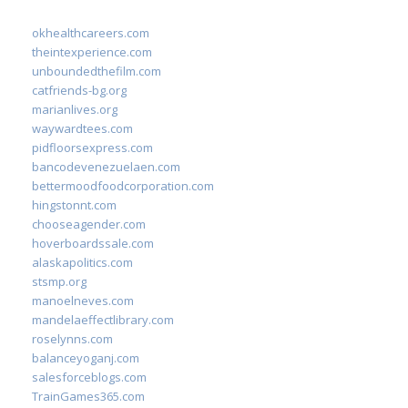
okhealthcareers.com
theintexperience.com
unboundedthefilm.com
catfriends-bg.org
marianlives.org
waywardtees.com
pidfloorsexpress.com
bancodevenezuelaen.com
bettermoodfoodcorporation.com
hingstonnt.com
chooseagender.com
hoverboardssale.com
alaskapolitics.com
stsmp.org
manoelneves.com
mandelaeffectlibrary.com
roselynns.com
balanceyoganj.com
salesforceblogs.com
TrainGames365.com