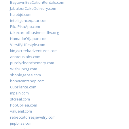
BaytownEvaCationRentals.com
JabalpurCakeDelivery.com
halobjd.com
intelligenceqatar.com
PikaPikaApp.com
takecareofbusinessdfw.org
HamadaOfJapan.com
VersifyLifestyle.com
kingscreekadventures.com
antaeuslabs.com
purelycleanchemdry.com
WishOping.com
shoplegacee.com
bonvivantshop.com
CupPlante.com
mpzin.com
stcreal.com
PopUpFlea.com
valueml.com
rebeccatorresjewelry.com
jmpbliss.com