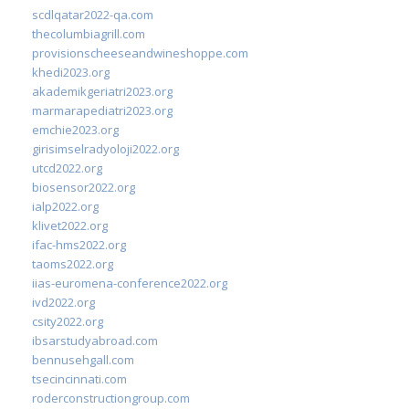
scdlqatar2022-qa.com
thecolumbiagrill.com
provisionscheeseandwineshoppe.com
khedi2023.org
akademikgeriatri2023.org
marmarapediatri2023.org
emchie2023.org
girisimselradyoloji2022.org
utcd2022.org
biosensor2022.org
ialp2022.org
klivet2022.org
ifac-hms2022.org
taoms2022.org
iias-euromena-conference2022.org
ivd2022.org
csity2022.org
ibsarstudyabroad.com
bennusehgall.com
tsecincinnati.com
roderconstructiongroup.com