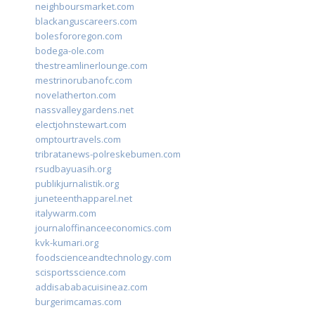
neighboursmarket.com
blackanguscareers.com
bolesfororegon.com
bodega-ole.com
thestreamlinerlounge.com
mestrinorubanofc.com
novelatherton.com
nassvalleygardens.net
electjohnstewart.com
omptourtravels.com
tribratanews-polreskebumen.com
rsudbayuasih.org
publikjurnalistik.org
juneteenthapparel.net
italywarm.com
journaloffinanceeconomics.com
kvk-kumari.org
foodscienceandtechnology.com
scisportsscience.com
addisababacuisineaz.com
burgerimcamas.com