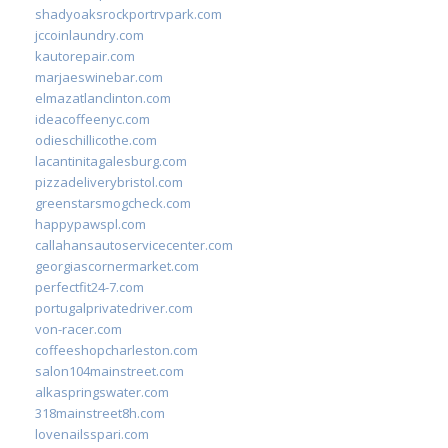
shadyoaksrockportrvpark.com
jccoinlaundry.com
kautorepair.com
marjaeswinebar.com
elmazatlanclinton.com
ideacoffeenyc.com
odieschillicothe.com
lacantinitagalesburg.com
pizzadeliverybristol.com
greenstarsmogcheck.com
happypawspl.com
callahansautoservicecenter.com
georgiascornermarket.com
perfectfit24-7.com
portugalprivatedriver.com
von-racer.com
coffeeshopcharleston.com
salon104mainstreet.com
alkaspringswater.com
318mainstreet8h.com
lovenailsspari.com