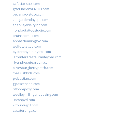
cafecito-satx.com
graduacionviu2023.com
pecanjackstogo.com
zengardendayspa.com
sparklejewelryinc.com
ironcladtattoostudio.com
bruinshome.com
annascleaningsvc.com
wolfcitytattoo.com
oysterbayturkeytrot.com
lafronterarestauranteybar.com
lilyandrosetearoom.com
olivesburgberrypatch.com
theslushkids.com
giobastian.com
glpascensori.com
rifloorepoxy.com
woolleymillingandpaving.com
uptonpvd.com
2troublegrill.com
casateranga.com