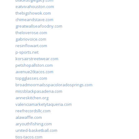
blackdoglegacy.com
eatvivahouston.com
thebigshowok.com
chimeandstave.com
greatwallseafoodny.com
theloverose.com
gabriovoice.com
resinflowart.com
p-sports.net
korsairstreetwear.com
petshopallston.com
avenue26tacos.com
topgglasses.com
broadmoornailsspacoloradosprings.com
missblackpasadena.com
anneskitchen.org
valenciamarketytaqueria.com
reefrecordsllc.com
alawaffle.com
aryouthfishing.com
united-basketball.com
tios-tacos.com