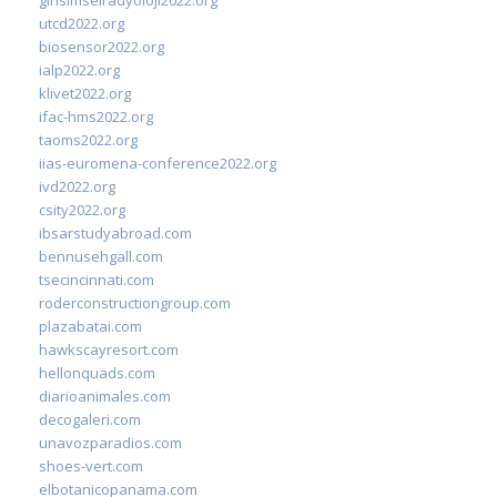
utcd2022.org
biosensor2022.org
ialp2022.org
klivet2022.org
ifac-hms2022.org
taoms2022.org
iias-euromena-conference2022.org
ivd2022.org
csity2022.org
ibsarstudyabroad.com
bennusehgall.com
tsecincinnati.com
roderconstructiongroup.com
plazabatai.com
hawkscayresort.com
hellonquads.com
diarioanimales.com
decogaleri.com
unavozparadios.com
shoes-vert.com
elbotanicopanama.com