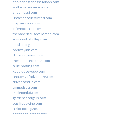
sticksandstonesstudiooh.com
walkers-treeservice.com
shopmossi.com
untamedcollectivesd.com
mxpwellness.com
infernocanine.com
thepaperhousecollection.com
allisonwillisholley.com
solslite.org
portwayinn.com
djmaddogmusic.com
thesoundarchitects.com
allin1roofing.com
keepjudgewebb.com
anatomyofadventure.com
drivancastillo.com
cmmedspa.com
midletontkd.com
gardensandgrills.com
basilfoodwine.com
nikko-tochigi.net