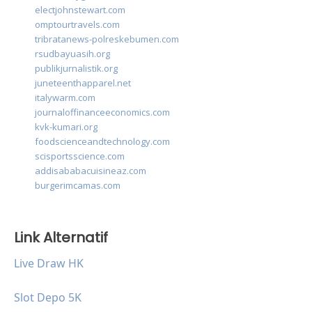
electjohnstewart.com
omptourtravels.com
tribratanews-polreskebumen.com
rsudbayuasih.org
publikjurnalistik.org
juneteenthapparel.net
italywarm.com
journaloffinanceeconomics.com
kvk-kumari.org
foodscienceandtechnology.com
scisportsscience.com
addisababacuisineaz.com
burgerimcamas.com
Link Alternatif
Live Draw HK
Slot Depo 5K