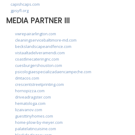
capishcaps.com
gpsyfl.org
MEDIA PARTNER III
vwrepairarlington.com
cleaningservicebaltimore-md.com
beckslandscapeandfence.com
vistaaltadelveramendi.com
coastlinecateringnc.com
cuesburgershouston.com
psicologiaespecializadaencampeche.com
dmtacos.com
crescentstreetprinting.com
hornopizza.com
driveadragster.com
hematologa.com
lizaivanov.com
guesttinyhomes.com
home-plow-by-meyer.com
palatelatincuisine.com