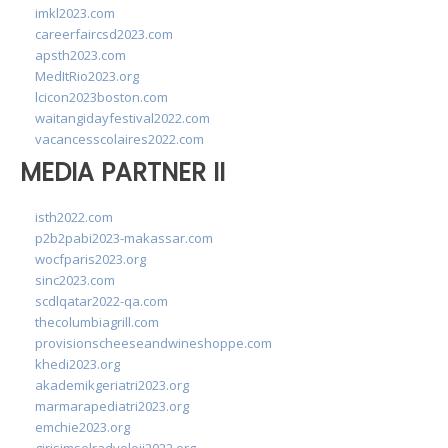
imkl2023.com
careerfaircsd2023.com
apsth2023.com
MedItRio2023.org
lcicon2023boston.com
waitangidayfestival2022.com
vacancesscolaires2022.com
MEDIA PARTNER II
isth2022.com
p2b2pabi2023-makassar.com
wocfparis2023.org
sinc2023.com
scdlqatar2022-qa.com
thecolumbiagrill.com
provisionscheeseandwineshoppe.com
khedi2023.org
akademikgeriatri2023.org
marmarapediatri2023.org
emchie2023.org
girisimselradyoloji2022.org