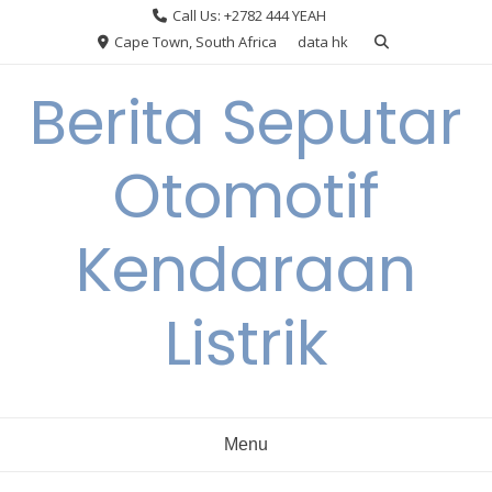
Skip
Call Us: +2782 444 YEAH
to
Cape Town, South Africa
data hk
content
Berita Seputar
Otomotif
Kendaraan
Listrik
Menu