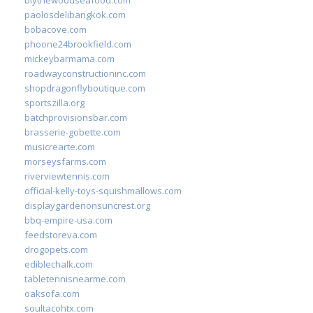
paolosdelibangkok.com
bobacove.com
phoone24brookfield.com
mickeybarmama.com
roadwayconstructioninc.com
shopdragonflyboutique.com
sportszilla.org
batchprovisionsbar.com
brasserie-gobette.com
musicrearte.com
morseysfarms.com
riverviewtennis.com
official-kelly-toys-squishmallows.com
displaygardenonsuncrest.org
bbq-empire-usa.com
feedstoreva.com
drogopets.com
ediblechalk.com
tabletennisnearme.com
oaksofa.com
soultacohtx.com