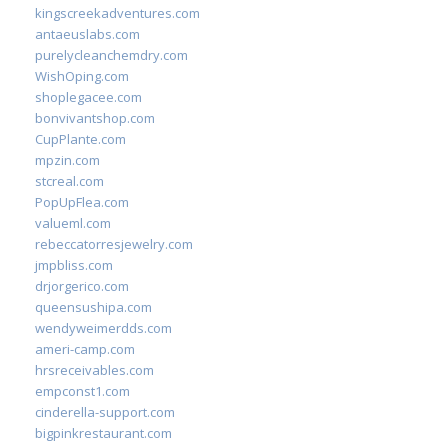
kingscreekadventures.com
antaeuslabs.com
purelycleanchemdry.com
WishOping.com
shoplegacee.com
bonvivantshop.com
CupPlante.com
mpzin.com
stcreal.com
PopUpFlea.com
valueml.com
rebeccatorresjewelry.com
jmpbliss.com
drjorgerico.com
queensushipa.com
wendyweimerdds.com
ameri-camp.com
hrsreceivables.com
empconst1.com
cinderella-support.com
bigpinkrestaurant.com