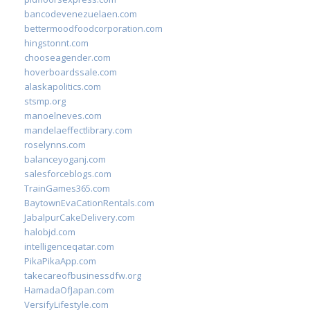
bancodevenezuelaen.com
bettermoodfoodcorporation.com
hingstonnt.com
chooseagender.com
hoverboardssale.com
alaskapolitics.com
stsmp.org
manoelneves.com
mandelaeffectlibrary.com
roselynns.com
balanceyoganj.com
salesforceblogs.com
TrainGames365.com
BaytownEvaCationRentals.com
JabalpurCakeDelivery.com
halobjd.com
intelligenceqatar.com
PikaPikaApp.com
takecareofbusinessdfw.org
HamadaOfJapan.com
VersifyLifestyle.com