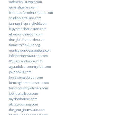
oakberry-kuwait.com
quartzliterary.com
friendsofbroderickpark.com
studiopiattellina.com
jannagrillspringfield.com
fujiyamacharleston.com
elpatronchardon.com
donglaishun-order.com
fiamc-rome2022.org
mariceworldessentials.com
lafisheriarestaurant.com
915jazzandmore.com
aguadulce-countryfair.com
jakehovis.com
bosswingsduluth.com
birminghamautocare.com
tonyscountrykitchen.com
jbellasnailspa.com
mychaihouse.com
alvisgrooming.com
thegeorginaestate.com
blythewoodseafood.com