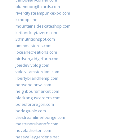
caribbean-corner.com
bluemoongiftcards.com
rivercitysteampunkexpo.com
kchoops.net
mountainsideskateshop.com
kirtlandcitytavern.com
301nutritionspot.com
ammos-stores.com
loceanecreations.com
birdsongridgefarm.com
joiedevivblog.com
valera-amsterdam.com
libertybrandhemp.com
norwoodinnwi.com
neighboursmarket.com
blackanguscareers.com
bolesfororegon.com
bodega-ole.com
thestreamlinerlounge.com
mestrinorubanofc.com
novelatherton.com
nassvalleygardens.net