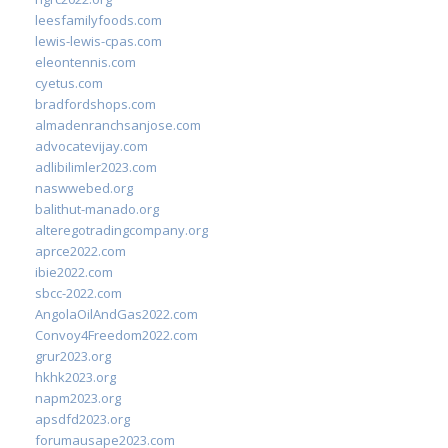
leesfamilyfoods.com
lewis-lewis-cpas.com
eleontennis.com
cyetus.com
bradfordshops.com
almadenranchsanjose.com
advocatevijay.com
adlibilimler2023.com
naswwebed.org
balithut-manado.org
alteregotradingcompany.org
aprce2022.com
ibie2022.com
sbcc-2022.com
AngolaOilAndGas2022.com
Convoy4Freedom2022.com
grur2023.org
hkhk2023.org
napm2023.org
apsdfd2023.org
forumausape2023.com