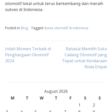
otomotif lokal untuk terus berkembang dan meraih
sukses di Indonesia.
Posted in
Blog
Tagged
dunia otomotif di indonesia
Post
Inilah Momen Terbaik di
Rahasia Memilih Suku
Penghargaan Otomotif
Cadang Otomotif yang
2024
Tepat untuk Kendaraan
navigation
Roda Empat
August 2026
M
T
W
T
F
S
S
1
2