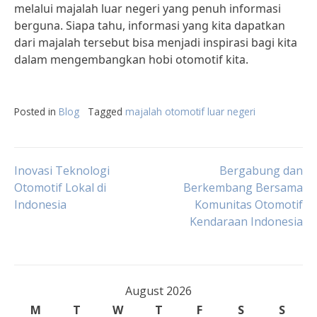
melalui majalah luar negeri yang penuh informasi
berguna. Siapa tahu, informasi yang kita dapatkan
dari majalah tersebut bisa menjadi inspirasi bagi kita
dalam mengembangkan hobi otomotif kita.
Posted in
Blog
Tagged
majalah otomotif luar negeri
Post
Inovasi Teknologi
Bergabung dan
Otomotif Lokal di
Berkembang Bersama
Indonesia
Komunitas Otomotif
navigation
Kendaraan Indonesia
August 2026
M
T
W
T
F
S
S