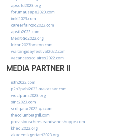
apsdfd2023.org
forumausape2023.com
imkl2023.com
careerfaircsd2023.com
apsth2023.com
MedItRio2023.org
lcicon2023boston.com
waitangidayfestival2022.com
vacancesscolaires2022.com
MEDIA PARTNER II
isth2022.com
p2b2pabi2023-makassar.com
wocfparis2023.org
sinc2023.com
scdlqatar2022-qa.com
thecolumbiagrill.com
provisionscheeseandwineshoppe.com
khedi2023.org
akademikgeriatri2023.org