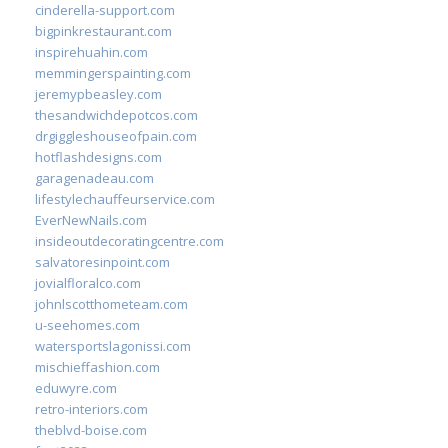
cinderella-support.com
bigpinkrestaurant.com
inspirehuahin.com
memmingerspainting.com
jeremypbeasley.com
thesandwichdepotcos.com
drgiggleshouseofpain.com
hotflashdesigns.com
garagenadeau.com
lifestylechauffeurservice.com
EverNewNails.com
insideoutdecoratingcentre.com
salvatoresinpoint.com
jovialfloralco.com
johnlscotthometeam.com
u-seehomes.com
watersportslagonissi.com
mischieffashion.com
eduwyre.com
retro-interiors.com
theblvd-boise.com