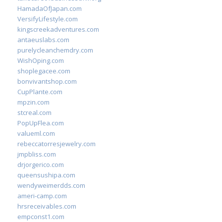
HamadaOfJapan.com
VersifyLifestyle.com
kingscreekadventures.com
antaeuslabs.com
purelycleanchemdry.com
WishOping.com
shoplegacee.com
bonvivantshop.com
CupPlante.com
mpzin.com
stcreal.com
PopUpFlea.com
valueml.com
rebeccatorresjewelry.com
jmpbliss.com
drjorgerico.com
queensushipa.com
wendyweimerdds.com
ameri-camp.com
hrsreceivables.com
empconst1.com