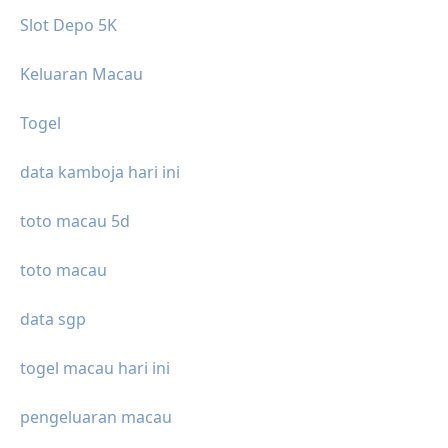
Slot Depo 5K
Keluaran Macau
Togel
data kamboja hari ini
toto macau 5d
toto macau
data sgp
togel macau hari ini
pengeluaran macau