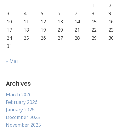
1
2
3
4
5
6
7
8
9
10
11
12
13
14
15
16
17
18
19
20
21
22
23
24
25
26
27
28
29
30
31
« Mar
Archives
March 2026
February 2026
January 2026
December 2025
November 2025