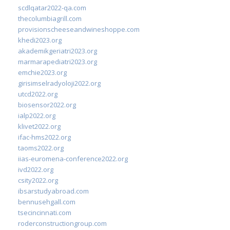
scdlqatar2022-qa.com
thecolumbiagrill.com
provisionscheeseandwineshoppe.com
khedi2023.org
akademikgeriatri2023.org
marmarapediatri2023.org
emchie2023.org
girisimselradyoloji2022.org
utcd2022.org
biosensor2022.org
ialp2022.org
klivet2022.org
ifac-hms2022.org
taoms2022.org
iias-euromena-conference2022.org
ivd2022.org
csity2022.org
ibsarstudyabroad.com
bennusehgall.com
tsecincinnati.com
roderconstructiongroup.com