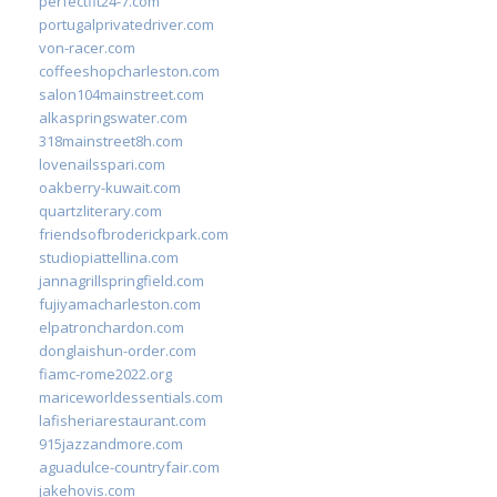
perfectfit24-7.com
portugalprivatedriver.com
von-racer.com
coffeeshopcharleston.com
salon104mainstreet.com
alkaspringswater.com
318mainstreet8h.com
lovenailsspari.com
oakberry-kuwait.com
quartzliterary.com
friendsofbroderickpark.com
studiopiattellina.com
jannagrillspringfield.com
fujiyamacharleston.com
elpatronchardon.com
donglaishun-order.com
fiamc-rome2022.org
mariceworldessentials.com
lafisheriarestaurant.com
915jazzandmore.com
aguadulce-countryfair.com
jakehovis.com