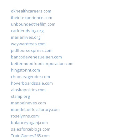
okhealthcareers.com
theintexperience.com
unboundedthefilm.com
catfriends-bg.org
marianlives.org
waywardtees.com
pidfloorsexpress.com
bancodevenezuelaen.com
bettermoodfoodcorporation.com
hingstonnt.com
chooseagender.com
hoverboardssale.com
alaskapolitics.com
stsmp.org
manoelneves.com
mandelaeffectlibrary.com
roselynns.com
balanceyoganj.com
salesforceblogs.com
TrainGames365.com