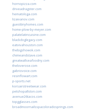
hornopizza.com
driveadragster.com
hematologa.com
lizaivanov.com
guesttinyhomes.com
home-plow-by-meyer.com
palatelatincuisine.com
blackdoglegacy.com
eatvivahouston.com
thebigshowok.com
chimeandstave.com
greatwallseafoodny.com
theloverose.com
gabriovoice.com
resinflowart.com
p-sports.net
korsairstreetwear.com
petshopallston.com
avenue26tacos.com
topgglasses.com
broadmoornailsspacoloradosprings.com