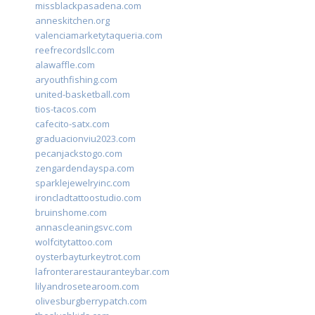
missblackpasadena.com
anneskitchen.org
valenciamarketytaqueria.com
reefrecordsllc.com
alawaffle.com
aryouthfishing.com
united-basketball.com
tios-tacos.com
cafecito-satx.com
graduacionviu2023.com
pecanjackstogo.com
zengardendayspa.com
sparklejewelryinc.com
ironcladtattoostudio.com
bruinshome.com
annascleaningsvc.com
wolfcitytattoo.com
oysterbayturkeytrot.com
lafronterarestauranteybar.com
lilyandrosetearoom.com
olivesburgberrypatch.com