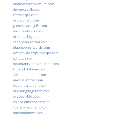
anatomyofadventure.com
drivancastillo.com
cmmedspa.com
midletontkd.com
gardensandgrills.com
basilfoodwine.com
nikko-tochigi.net
caribbean-corner.com
bluemoongiftcards.com
rivercitysteampunkexpo.com
kchoops.net
mountainsideskateshop.com
kirtlandcitytavern.com
301nutritionspot.com
ammos-stores.com
loceanecreations.com
birdsongridgefarm.com
joiedevivblog.com
valera-amsterdam.com
libertybrandhemp.com
norwoodinnwi.com