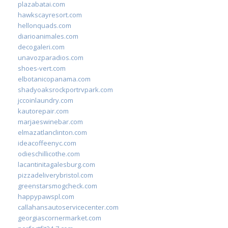
plazabatai.com
hawkscayresort.com
hellonquads.com
diarioanimales.com
decogaleri.com
unavozparadios.com
shoes-vert.com
elbotanicopanama.com
shadyoaksrockportrvpark.com
jccoinlaundry.com
kautorepair.com
marjaeswinebar.com
elmazatlanclinton.com
ideacoffeenyc.com
odieschillicothe.com
lacantinitagalesburg.com
pizzadeliverybristol.com
greenstarsmogcheck.com
happypawspl.com
callahansautoservicecenter.com
georgiascornermarket.com