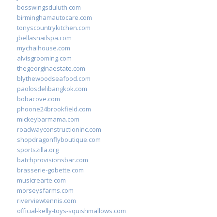
bosswingsduluth.com
birminghamautocare.com
tonyscountrykitchen.com
jbellasnailspa.com
mychaihouse.com
alvisgrooming.com
thegeorginaestate.com
blythewoodseafood.com
paolosdelibangkok.com
bobacove.com
phoone24brookfield.com
mickeybarmama.com
roadwayconstructioninc.com
shopdragonflyboutique.com
sportszilla.org
batchprovisionsbar.com
brasserie-gobette.com
musicrearte.com
morseysfarms.com
riverviewtennis.com
official-kelly-toys-squishmallows.com