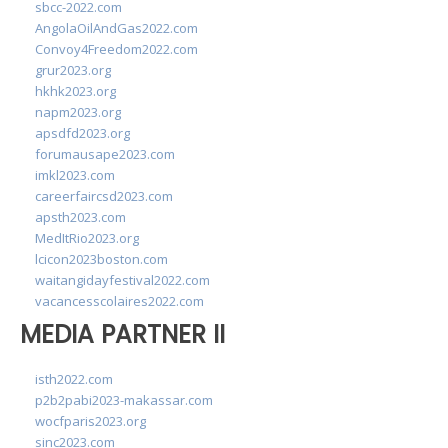
sbcc-2022.com
AngolaOilAndGas2022.com
Convoy4Freedom2022.com
grur2023.org
hkhk2023.org
napm2023.org
apsdfd2023.org
forumausape2023.com
imkl2023.com
careerfaircsd2023.com
apsth2023.com
MedItRio2023.org
lcicon2023boston.com
waitangidayfestival2022.com
vacancesscolaires2022.com
MEDIA PARTNER II
isth2022.com
p2b2pabi2023-makassar.com
wocfparis2023.org
sinc2023.com