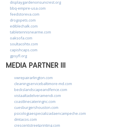
displaygardenonsuncrest.org
bbq-empire-usa.com
feedstoreva.com
drogopets.com
ediblechalk.com
tabletennisnearme.com
oaksofa.com
soultacohtx.com
capishcaps.com
gpsyfl.org
MEDIA PARTNER III
vwrepairarlington.com
cleaningservicebaltimore-md.com
beckslandscapeandfence.com
vistaaltadelveramendi.com
coastlinecateringnc.com
cuesburgershouston.com
psicologiaespecializadaencampeche.com
dmtacos.com
crescentstreetprinting.com