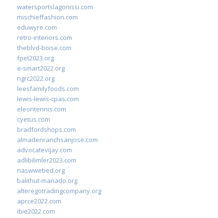
watersportslagonissi.com
mischieffashion.com
eduwyre.com
retro-interiors.com
theblvd-boise.com
fpet2023.org
e-smart2022.org
ngrc2022.org
leesfamilyfoods.com
lewis-lewis-cpas.com
eleontennis.com
cyetus.com
bradfordshops.com
almadenranchsanjose.com
advocatevijay.com
adlibilimler2023.com
naswwebed.org
balithut-manado.org
alteregotradingcompany.org
aprce2022.com
ibie2022.com