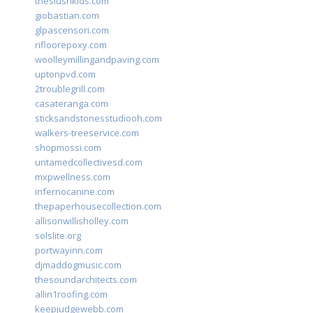
theslushkids.com
giobastian.com
glpascensori.com
rifloorepoxy.com
woolleymillingandpaving.com
uptonpvd.com
2troublegrill.com
casateranga.com
sticksandstonesstudiooh.com
walkers-treeservice.com
shopmossi.com
untamedcollectivesd.com
mxpwellness.com
infernocanine.com
thepaperhousecollection.com
allisonwillisholley.com
solslite.org
portwayinn.com
djmaddogmusic.com
thesoundarchitects.com
allin1roofing.com
keepjudgewebb.com