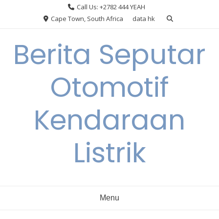
Skip
Call Us: +2782 444 YEAH
to
Cape Town, South Africa
data hk
content
Berita Seputar
Otomotif
Kendaraan
Listrik
Menu