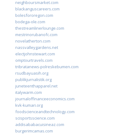
neighboursmarket.com
blackanguscareers.com
bolesfororegon.com
bodega-ole.com
thestreamlinerlounge.com
mestrinorubanofc.com
novelatherton.com
nassvalleygardens.net
electjohnstewart.com
omptourtravels.com
tribratanews-polreskebumen.com
rsudbayuasih.org
publikjurnalistik.org
juneteenthapparel.net
italywarm.com
journaloffinanceeconomics.com
kvk-kumari.org
foodscienceandtechnology.com
scisportsscience.com
addisababacuisineaz.com
burgerimcamas.com