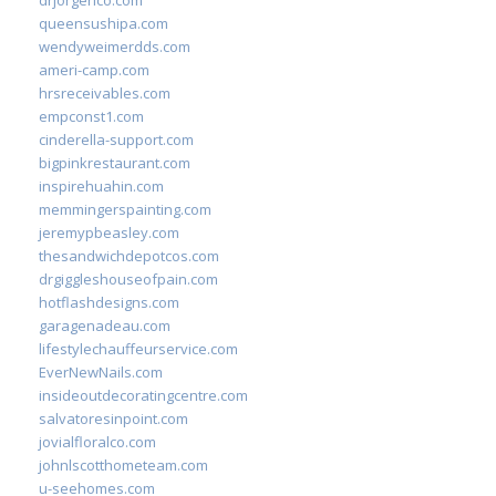
drjorgerico.com
queensushipa.com
wendyweimerdds.com
ameri-camp.com
hrsreceivables.com
empconst1.com
cinderella-support.com
bigpinkrestaurant.com
inspirehuahin.com
memmingerspainting.com
jeremypbeasley.com
thesandwichdepotcos.com
drgiggleshouseofpain.com
hotflashdesigns.com
garagenadeau.com
lifestylechauffeurservice.com
EverNewNails.com
insideoutdecoratingcentre.com
salvatoresinpoint.com
jovialfloralco.com
johnlscotthometeam.com
u-seehomes.com