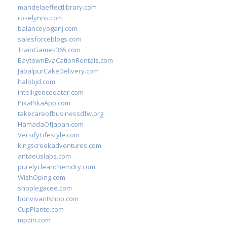
mandelaeffectlibrary.com
roselynns.com
balanceyoganj.com
salesforceblogs.com
TrainGames365.com
BaytownEvaCationRentals.com
JabalpurCakeDelivery.com
halobjd.com
intelligenceqatar.com
PikaPikaApp.com
takecareofbusinessdfw.org
HamadaOfJapan.com
VersifyLifestyle.com
kingscreekadventures.com
antaeuslabs.com
purelycleanchemdry.com
WishOping.com
shoplegacee.com
bonvivantshop.com
CupPlante.com
mpzin.com