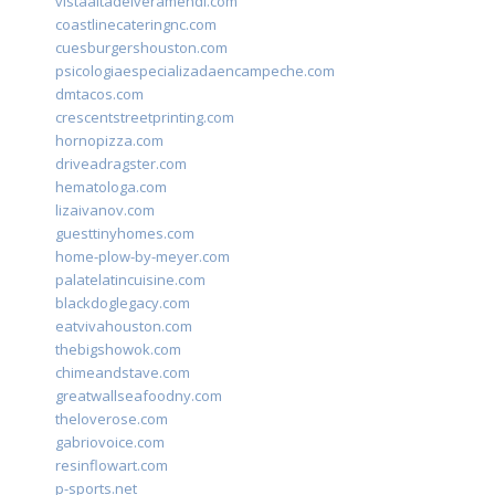
vistaaltadelveramendi.com
coastlinecateringnc.com
cuesburgershouston.com
psicologiaespecializadaencampeche.com
dmtacos.com
crescentstreetprinting.com
hornopizza.com
driveadragster.com
hematologa.com
lizaivanov.com
guesttinyhomes.com
home-plow-by-meyer.com
palatelatincuisine.com
blackdoglegacy.com
eatvivahouston.com
thebigshowok.com
chimeandstave.com
greatwallseafoodny.com
theloverose.com
gabriovoice.com
resinflowart.com
p-sports.net