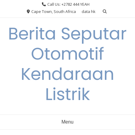
Skip
Call Us: +2782 444 YEAH
to
Cape Town, South Africa
data hk
content
Berita Seputar
Otomotif
Kendaraan
Listrik
Menu