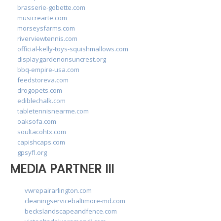
brasserie-gobette.com
musicrearte.com
morseysfarms.com
riverviewtennis.com
official-kelly-toys-squishmallows.com
displaygardenonsuncrest.org
bbq-empire-usa.com
feedstoreva.com
drogopets.com
ediblechalk.com
tabletennisnearme.com
oaksofa.com
soultacohtx.com
capishcaps.com
gpsyfl.org
MEDIA PARTNER III
vwrepairarlington.com
cleaningservicebaltimore-md.com
beckslandscapeandfence.com