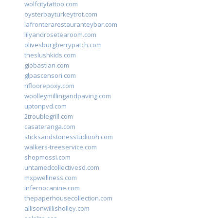
wolfcitytattoo.com
oysterbayturkeytrot.com
lafronterarestauranteybar.com
lilyandrosetearoom.com
olivesburgberrypatch.com
theslushkids.com
giobastian.com
glpascensori.com
rifloorepoxy.com
woolleymillingandpaving.com
uptonpvd.com
2troublegrill.com
casateranga.com
sticksandstonesstudiooh.com
walkers-treeservice.com
shopmossi.com
untamedcollectivesd.com
mxpwellness.com
infernocanine.com
thepaperhousecollection.com
allisonwillisholley.com