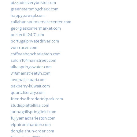
pizzadeliverybristol.com
greenstarsmogcheck.com
happypawspl.com
callahansautoservicecenter.com
georgiascornermarket.com
perfectfit24-7.com
portugalprivatedriver.com
von-racer.com
coffeeshopcharleston.com
salon104mainstreet.com
alkaspringswater.com
318mainstreet8h.com
lovenailsspari.com
oakberry-kuwait.com
quartzliterary.com
friendsofbroderickpark.com
studiopiattellina.com
jannagrillspringfield.com
fujiyamacharleston.com
elpatronchardon.com
donglaishun-order.com