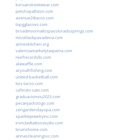
korsairstreetwear.com
petshopallston.com
avenue26tacos.com
topgglasses.com
broadmoornailsspacoloradosprings.com
missblackpasadena.com
anneskitchen.org
valenciamarketytaqueria.com
reefrecordsllc.com
alawaffle.com
aryouthfishing.com
united-basketball.com
tios-tacos.com
cafecito-satx.com
graduacionviu2023.com
pecanjackstogo.com
zengardendayspa.com
sparklejewelryinc.com
ironcladtattoostudio.com
bruinshome.com
annascleaningsvc.com