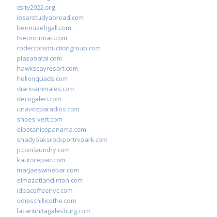
csity2022.org
ibsarstudyabroad.com
bennusehgall.com
tsecincinnati.com
roderconstructiongroup.com
plazabatai.com
hawkscayresort.com
hellonquads.com
diarioanimales.com
decogaleri.com
unavozparadios.com
shoes-vert.com
elbotanicopanama.com
shadyoaksrockportrvpark.com
jccoinlaundry.com
kautorepair.com
marjaeswinebar.com
elmazatlanclinton.com
ideacoffeenyc.com
odieschillicothe.com
lacantinitagalesburg.com