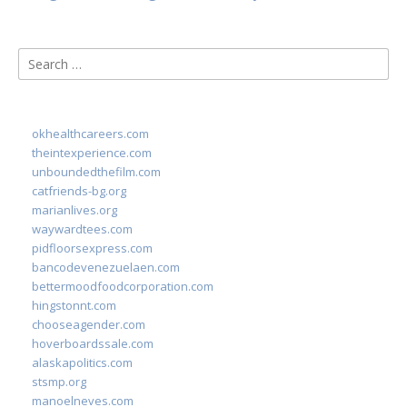
Search
for:
okhealthcareers.com
theintexperience.com
unboundedthefilm.com
catfriends-bg.org
marianlives.org
waywardtees.com
pidfloorsexpress.com
bancodevenezuelaen.com
bettermoodfoodcorporation.com
hingstonnt.com
chooseagender.com
hoverboardssale.com
alaskapolitics.com
stsmp.org
manoelneves.com