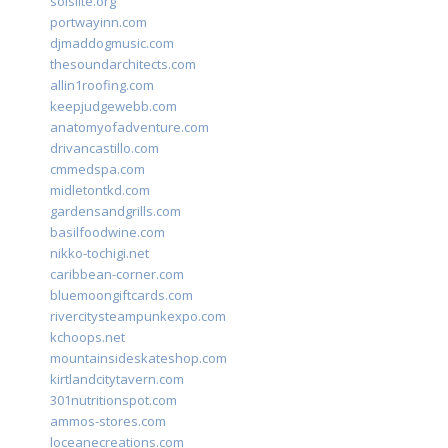
solslite.org
portwayinn.com
djmaddogmusic.com
thesoundarchitects.com
allin1roofing.com
keepjudgewebb.com
anatomyofadventure.com
drivancastillo.com
cmmedspa.com
midletontkd.com
gardensandgrills.com
basilfoodwine.com
nikko-tochigi.net
caribbean-corner.com
bluemoongiftcards.com
rivercitysteampunkexpo.com
kchoops.net
mountainsideskateshop.com
kirtlandcitytavern.com
301nutritionspot.com
ammos-stores.com
loceanecreations.com