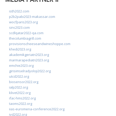
isth2022.com
p2b2pabi2023-makassar.com
wocfparis2023.org
sinc2023.com
scdlqatar2022-qa.com
thecolumbiagrill.com
provisionscheeseandwineshoppe.com
khedi2023.org
akademikgeriatri2023.org
marmarapediatri2023.org
emchie2023.org
girisimselradyoloji2022.org
utcd2022.org
biosensor2022.org
ialp2022.org
klivet2022.org
ifac-hms2022.org
taoms2022.org
iias-euromena-conference2022.org
ivd2022.org