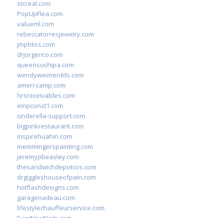
stcreal.com
PopUpFlea.com
valueml.com
rebeccatorresjewelry.com
jmpbliss.com
drjorgerico.com
queensushipa.com
wendyweimerdds.com
ameri-camp.com
hrsreceivables.com
empconst1.com
cinderella-support.com
bigpinkrestaurant.com
inspirehuahin.com
memmingerspainting.com
jeremypbeasley.com
thesandwichdepotcos.com
drgiggleshouseofpain.com
hotflashdesigns.com
garagenadeau.com
lifestylechauffeurservice.com