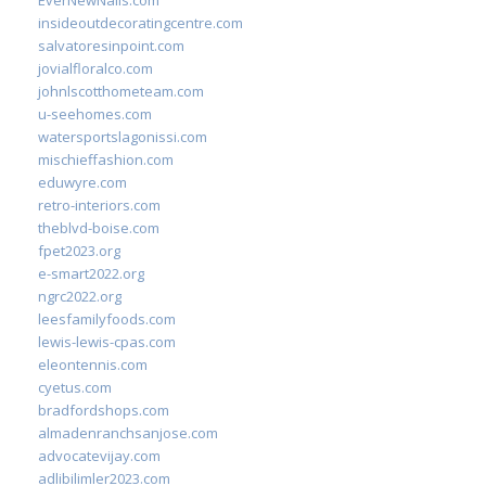
EverNewNails.com
insideoutdecoratingcentre.com
salvatoresinpoint.com
jovialfloralco.com
johnlscotthometeam.com
u-seehomes.com
watersportslagonissi.com
mischieffashion.com
eduwyre.com
retro-interiors.com
theblvd-boise.com
fpet2023.org
e-smart2022.org
ngrc2022.org
leesfamilyfoods.com
lewis-lewis-cpas.com
eleontennis.com
cyetus.com
bradfordshops.com
almadenranchsanjose.com
advocatevijay.com
adlibilimler2023.com