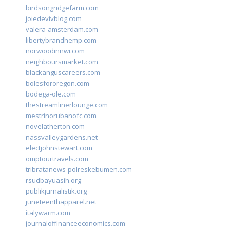
birdsongridgefarm.com
joiedevivblog.com
valera-amsterdam.com
libertybrandhemp.com
norwoodinnwi.com
neighboursmarket.com
blackanguscareers.com
bolesfororegon.com
bodega-ole.com
thestreamlinerlounge.com
mestrinorubanofc.com
novelatherton.com
nassvalleygardens.net
electjohnstewart.com
omptourtravels.com
tribratanews-polreskebumen.com
rsudbayuasih.org
publikjurnalistik.org
juneteenthapparel.net
italywarm.com
journaloffinanceeconomics.com