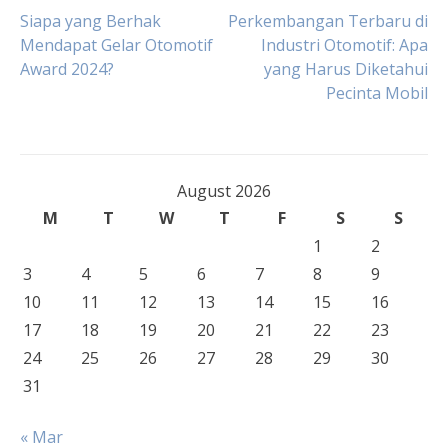
Post
Siapa yang Berhak
Perkembangan Terbaru di
Mendapat Gelar Otomotif
Industri Otomotif: Apa
Award 2024?
yang Harus Diketahui
navigation
Pecinta Mobil
August 2026
M
T
W
T
F
S
S
1
2
3
4
5
6
7
8
9
10
11
12
13
14
15
16
17
18
19
20
21
22
23
24
25
26
27
28
29
30
31
« Mar