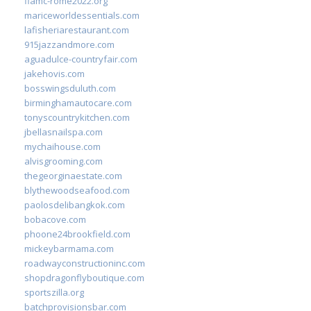
fiamc-rome2022.org
mariceworldessentials.com
lafisheriarestaurant.com
915jazzandmore.com
aguadulce-countryfair.com
jakehovis.com
bosswingsduluth.com
birminghamautocare.com
tonyscountrykitchen.com
jbellasnailspa.com
mychaihouse.com
alvisgrooming.com
thegeorginaestate.com
blythewoodseafood.com
paolosdelibangkok.com
bobacove.com
phoone24brookfield.com
mickeybarmama.com
roadwayconstructioninc.com
shopdragonflyboutique.com
sportszilla.org
batchprovisionsbar.com