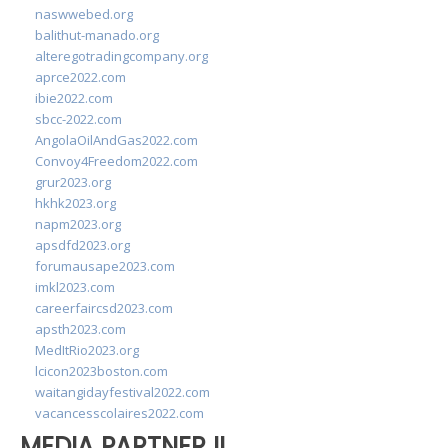
naswwebed.org
balithut-manado.org
alteregotradingcompany.org
aprce2022.com
ibie2022.com
sbcc-2022.com
AngolaOilAndGas2022.com
Convoy4Freedom2022.com
grur2023.org
hkhk2023.org
napm2023.org
apsdfd2023.org
forumausape2023.com
imkl2023.com
careerfaircsd2023.com
apsth2023.com
MedItRio2023.org
lcicon2023boston.com
waitangidayfestival2022.com
vacancesscolaires2022.com
MEDIA PARTNER II