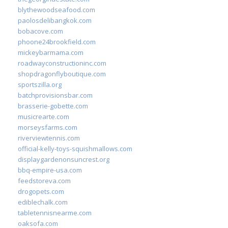
blythewoodseafood.com
paolosdelibangkok.com
bobacove.com
phoone24brookfield.com
mickeybarmama.com
roadwayconstructioninc.com
shopdragonflyboutique.com
sportszilla.org
batchprovisionsbar.com
brasserie-gobette.com
musicrearte.com
morseysfarms.com
riverviewtennis.com
official-kelly-toys-squishmallows.com
displaygardenonsuncrest.org
bbq-empire-usa.com
feedstoreva.com
drogopets.com
ediblechalk.com
tabletennisnearme.com
oaksofa.com