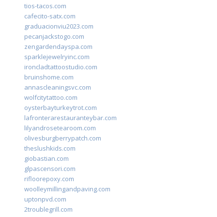
tios-tacos.com
cafecito-satx.com
graduacionviu2023.com
pecanjackstogo.com
zengardendayspa.com
sparklejewelryinc.com
ironcladtattoostudio.com
bruinshome.com
annascleaningsvc.com
wolfcitytattoo.com
oysterbayturkeytrot.com
lafronterarestauranteybar.com
lilyandrosetearoom.com
olivesburgberrypatch.com
theslushkids.com
giobastian.com
glpascensori.com
rifloorepoxy.com
woolleymillingandpaving.com
uptonpvd.com
2troublegrill.com