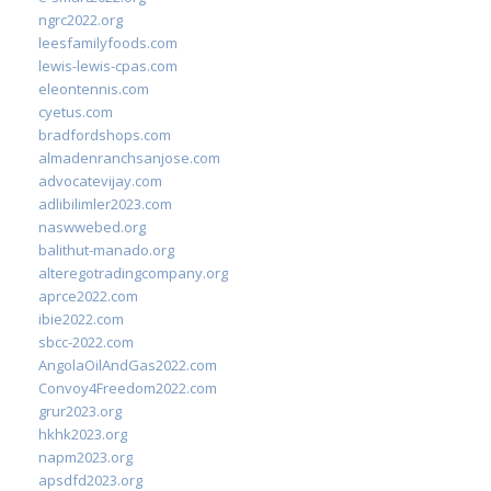
ngrc2022.org
leesfamilyfoods.com
lewis-lewis-cpas.com
eleontennis.com
cyetus.com
bradfordshops.com
almadenranchsanjose.com
advocatevijay.com
adlibilimler2023.com
naswwebed.org
balithut-manado.org
alteregotradingcompany.org
aprce2022.com
ibie2022.com
sbcc-2022.com
AngolaOilAndGas2022.com
Convoy4Freedom2022.com
grur2023.org
hkhk2023.org
napm2023.org
apsdfd2023.org