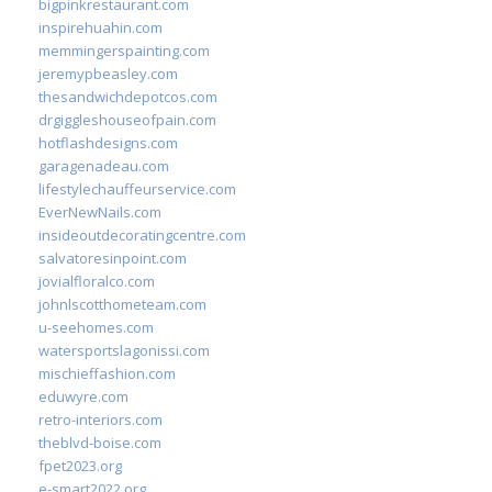
bigpinkrestaurant.com
inspirehuahin.com
memmingerspainting.com
jeremypbeasley.com
thesandwichdepotcos.com
drgiggleshouseofpain.com
hotflashdesigns.com
garagenadeau.com
lifestylechauffeurservice.com
EverNewNails.com
insideoutdecoratingcentre.com
salvatoresinpoint.com
jovialfloralco.com
johnlscotthometeam.com
u-seehomes.com
watersportslagonissi.com
mischieffashion.com
eduwyre.com
retro-interiors.com
theblvd-boise.com
fpet2023.org
e-smart2022.org