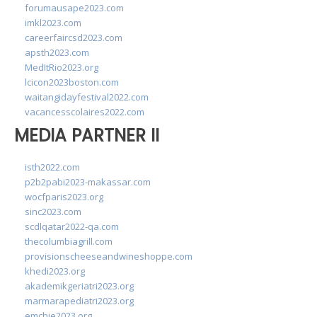
forumausape2023.com
imkl2023.com
careerfaircsd2023.com
apsth2023.com
MedItRio2023.org
lcicon2023boston.com
waitangidayfestival2022.com
vacancesscolaires2022.com
MEDIA PARTNER II
isth2022.com
p2b2pabi2023-makassar.com
wocfparis2023.org
sinc2023.com
scdlqatar2022-qa.com
thecolumbiagrill.com
provisionscheeseandwineshoppe.com
khedi2023.org
akademikgeriatri2023.org
marmarapediatri2023.org
emchie2023.org