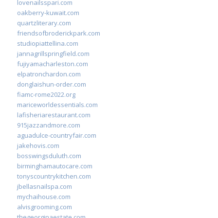
lovenailsspari.com
oakberry-kuwait.com
quartzliterary.com
friendsofbroderickpark.com
studiopiattellina.com
jannagrillspringfield.com
fujiyamacharleston.com
elpatronchardon.com
donglaishun-order.com
fiamc-rome2022.org
mariceworldessentials.com
lafisheriarestaurant.com
915jazzandmore.com
aguadulce-countryfair.com
jakehovis.com
bosswingsduluth.com
birminghamautocare.com
tonyscountrykitchen.com
jbellasnailspa.com
mychaihouse.com
alvisgrooming.com
thegeorginaestate.com