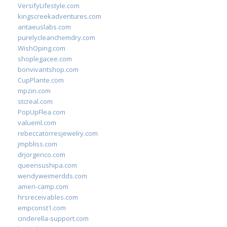
VersifyLifestyle.com
kingscreekadventures.com
antaeuslabs.com
purelycleanchemdry.com
WishOping.com
shoplegacee.com
bonvivantshop.com
CupPlante.com
mpzin.com
stcreal.com
PopUpFlea.com
valueml.com
rebeccatorresjewelry.com
jmpbliss.com
drjorgerico.com
queensushipa.com
wendyweimerdds.com
ameri-camp.com
hrsreceivables.com
empconst1.com
cinderella-support.com