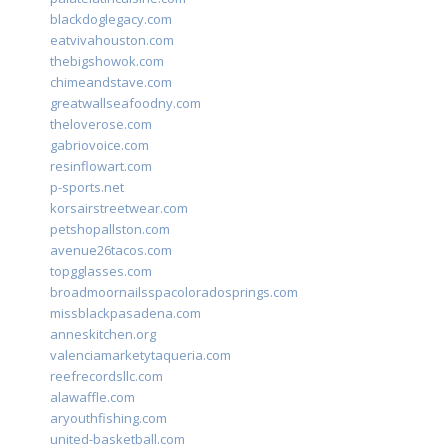
blackdoglegacy.com
eatvivahouston.com
thebigshowok.com
chimeandstave.com
greatwallseafoodny.com
theloverose.com
gabriovoice.com
resinflowart.com
p-sports.net
korsairstreetwear.com
petshopallston.com
avenue26tacos.com
topgglasses.com
broadmoornailsspacoloradosprings.com
missblackpasadena.com
anneskitchen.org
valenciamarketytaqueria.com
reefrecordsllc.com
alawaffle.com
aryouthfishing.com
united-basketball.com