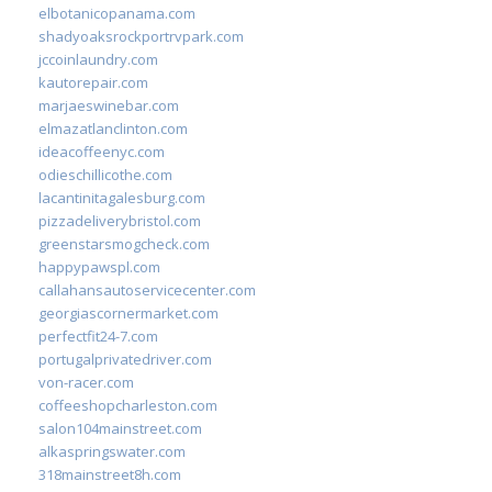
elbotanicopanama.com
shadyoaksrockportrvpark.com
jccoinlaundry.com
kautorepair.com
marjaeswinebar.com
elmazatlanclinton.com
ideacoffeenyc.com
odieschillicothe.com
lacantinitagalesburg.com
pizzadeliverybristol.com
greenstarsmogcheck.com
happypawspl.com
callahansautoservicecenter.com
georgiascornermarket.com
perfectfit24-7.com
portugalprivatedriver.com
von-racer.com
coffeeshopcharleston.com
salon104mainstreet.com
alkaspringswater.com
318mainstreet8h.com