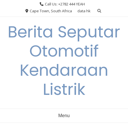
Skip
Call Us: +2782 444 YEAH
to
Cape Town, South Africa
data hk
content
Berita Seputar
Otomotif
Kendaraan
Listrik
Menu