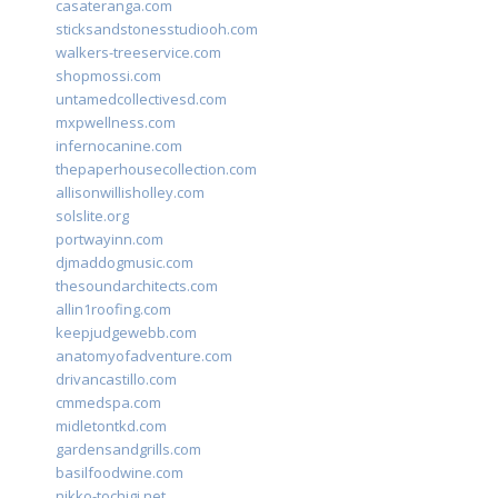
casateranga.com
sticksandstonesstudiooh.com
walkers-treeservice.com
shopmossi.com
untamedcollectivesd.com
mxpwellness.com
infernocanine.com
thepaperhousecollection.com
allisonwillisholley.com
solslite.org
portwayinn.com
djmaddogmusic.com
thesoundarchitects.com
allin1roofing.com
keepjudgewebb.com
anatomyofadventure.com
drivancastillo.com
cmmedspa.com
midletontkd.com
gardensandgrills.com
basilfoodwine.com
nikko-tochigi.net