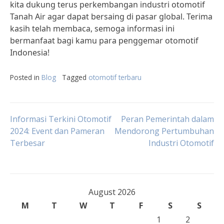
kita dukung terus perkembangan industri otomotif
Tanah Air agar dapat bersaing di pasar global. Terima
kasih telah membaca, semoga informasi ini
bermanfaat bagi kamu para penggemar otomotif
Indonesia!
Posted in
Blog
Tagged
otomotif terbaru
Post
Informasi Terkini Otomotif
Peran Pemerintah dalam
2024: Event dan Pameran
Mendorong Pertumbuhan
Terbesar
Industri Otomotif
navigation
August 2026
M
T
W
T
F
S
S
1
2