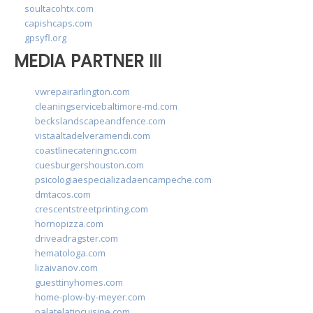
soultacohtx.com
capishcaps.com
gpsyfl.org
MEDIA PARTNER III
vwrepairarlington.com
cleaningservicebaltimore-md.com
beckslandscapeandfence.com
vistaaltadelveramendi.com
coastlinecateringnc.com
cuesburgershouston.com
psicologiaespecializadaencampeche.com
dmtacos.com
crescentstreetprinting.com
hornopizza.com
driveadragster.com
hematologa.com
lizaivanov.com
guesttinyhomes.com
home-plow-by-meyer.com
palatelatincuisine.com