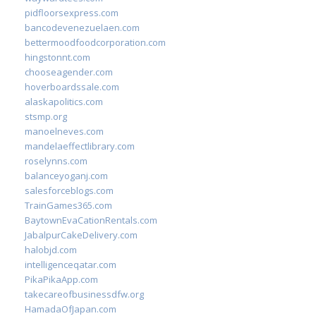
pidfloorsexpress.com
bancodevenezuelaen.com
bettermoodfoodcorporation.com
hingstonnt.com
chooseagender.com
hoverboardssale.com
alaskapolitics.com
stsmp.org
manoelneves.com
mandelaeffectlibrary.com
roselynns.com
balanceyoganj.com
salesforceblogs.com
TrainGames365.com
BaytownEvaCationRentals.com
JabalpurCakeDelivery.com
halobjd.com
intelligenceqatar.com
PikaPikaApp.com
takecareofbusinessdfw.org
HamadaOfJapan.com