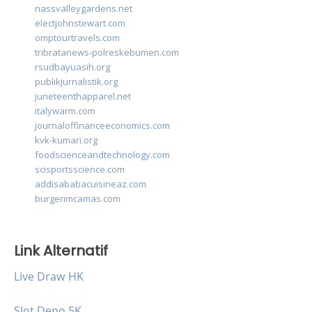
nassvalleygardens.net
electjohnstewart.com
omptourtravels.com
tribratanews-polreskebumen.com
rsudbayuasih.org
publikjurnalistik.org
juneteenthapparel.net
italywarm.com
journaloffinanceeconomics.com
kvk-kumari.org
foodscienceandtechnology.com
scisportsscience.com
addisababacuisineaz.com
burgerimcamas.com
Link Alternatif
Live Draw HK
Slot Depo 5K