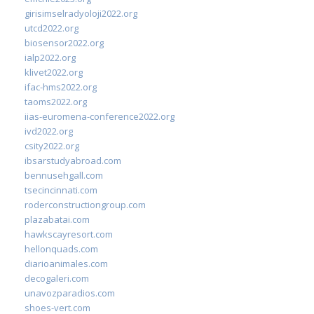
girisimselradyoloji2022.org
utcd2022.org
biosensor2022.org
ialp2022.org
klivet2022.org
ifac-hms2022.org
taoms2022.org
iias-euromena-conference2022.org
ivd2022.org
csity2022.org
ibsarstudyabroad.com
bennusehgall.com
tsecincinnati.com
roderconstructiongroup.com
plazabatai.com
hawkscayresort.com
hellonquads.com
diarioanimales.com
decogaleri.com
unavozparadios.com
shoes-vert.com