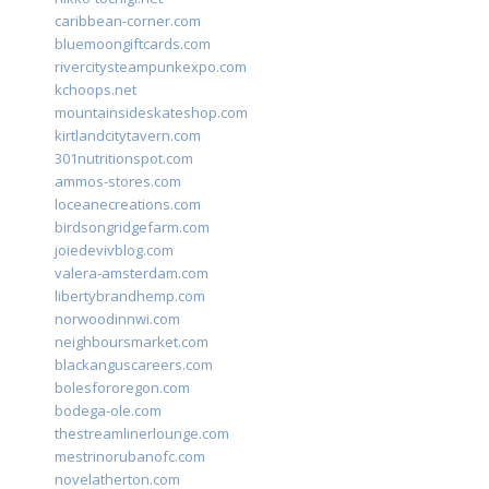
caribbean-corner.com
bluemoongiftcards.com
rivercitysteampunkexpo.com
kchoops.net
mountainsideskateshop.com
kirtlandcitytavern.com
301nutritionspot.com
ammos-stores.com
loceanecreations.com
birdsongridgefarm.com
joiedevivblog.com
valera-amsterdam.com
libertybrandhemp.com
norwoodinnwi.com
neighboursmarket.com
blackanguscareers.com
bolesfororegon.com
bodega-ole.com
thestreamlinerlounge.com
mestrinorubanofc.com
novelatherton.com