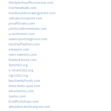
lifestylechauffeurservice.com
EverNewNails.com
insideoutdecoratingcentre.com
salvatoresinpoint.com
jovialfloralco.com
johnlscotthometeam.com
u-seehomes.com
watersportslagonissi.com
mischieffashion.com
eduwyre.com
retro-interiors.com
theblvd-boise.com
fpet2023.org
e-smart2022.org
ngrc2022.org
leesfamilyfoods.com
lewis-lewis-cpas.com
eleontennis.com
cyetus.com
bradfordshops.com
almadenranchsanjose.com