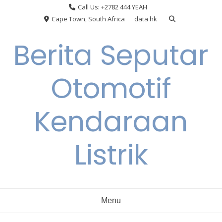
Skip
Call Us: +2782 444 YEAH
to
Cape Town, South Africa
data hk
content
Berita Seputar
Otomotif
Kendaraan
Listrik
Menu