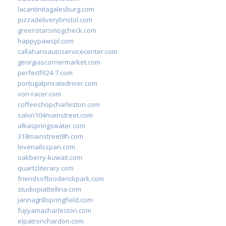
lacantinitagalesburg.com
pizzadeliverybristol.com
greenstarsmogcheck.com
happypawspl.com
callahansautoservicecenter.com
georgiascornermarket.com
perfectfit24-7.com
portugalprivatedriver.com
von-racer.com
coffeeshopcharleston.com
salon104mainstreet.com
alkaspringswater.com
318mainstreet8h.com
lovenailsspari.com
oakberry-kuwait.com
quartzliterary.com
friendsofbroderickpark.com
studiopiattellina.com
jannagrillspringfield.com
fujiyamacharleston.com
elpatronchardon.com