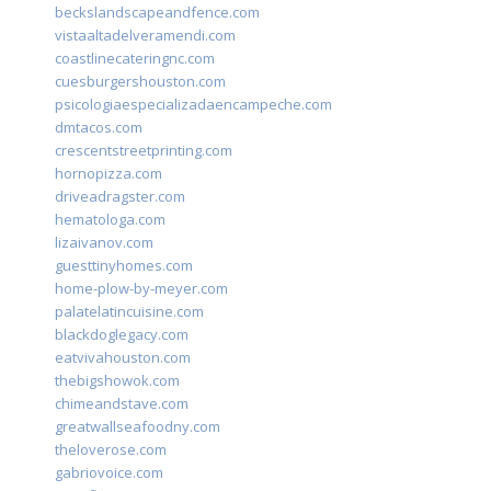
beckslandscapeandfence.com
vistaaltadelveramendi.com
coastlinecateringnc.com
cuesburgershouston.com
psicologiaespecializadaencampeche.com
dmtacos.com
crescentstreetprinting.com
hornopizza.com
driveadragster.com
hematologa.com
lizaivanov.com
guesttinyhomes.com
home-plow-by-meyer.com
palatelatincuisine.com
blackdoglegacy.com
eatvivahouston.com
thebigshowok.com
chimeandstave.com
greatwallseafoodny.com
theloverose.com
gabriovoice.com