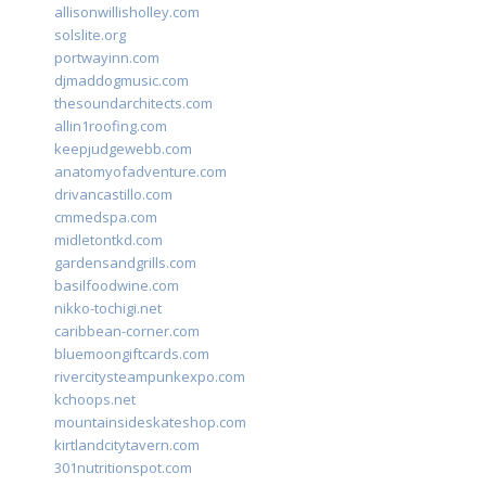
allisonwillisholley.com
solslite.org
portwayinn.com
djmaddogmusic.com
thesoundarchitects.com
allin1roofing.com
keepjudgewebb.com
anatomyofadventure.com
drivancastillo.com
cmmedspa.com
midletontkd.com
gardensandgrills.com
basilfoodwine.com
nikko-tochigi.net
caribbean-corner.com
bluemoongiftcards.com
rivercitysteampunkexpo.com
kchoops.net
mountainsideskateshop.com
kirtlandcitytavern.com
301nutritionspot.com