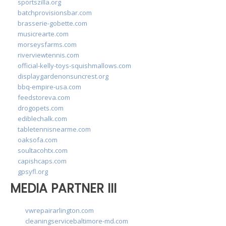
sportszilla.org
batchprovisionsbar.com
brasserie-gobette.com
musicrearte.com
morseysfarms.com
riverviewtennis.com
official-kelly-toys-squishmallows.com
displaygardenonsuncrest.org
bbq-empire-usa.com
feedstoreva.com
drogopets.com
ediblechalk.com
tabletennisnearme.com
oaksofa.com
soultacohtx.com
capishcaps.com
gpsyfl.org
MEDIA PARTNER III
vwrepairarlington.com
cleaningservicebaltimore-md.com