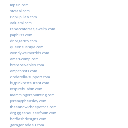
mpzin.com
stcreal.com
PopUpFlea.com
valueml.com
rebeccatorresjewelry.com
jmpbliss.com
drjorgerico.com
queensushipa.com
wendyweimerdds.com
ameri-camp.com
hrsreceivables.com
empconst1.com
cinderella-support.com
bigpinkrestaurant.com
inspirehuahin.com
memmingerspainting.com
jeremypbeasley.com
thesandwichdepotcos.com
drgiggleshouseofpain.com
hotflashdesigns.com
garagenadeau.com