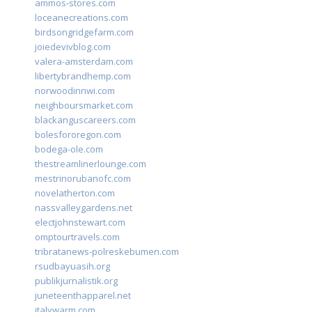
ammos-stores.com
loceanecreations.com
birdsongridgefarm.com
joiedevivblog.com
valera-amsterdam.com
libertybrandhemp.com
norwoodinnwi.com
neighboursmarket.com
blackanguscareers.com
bolesfororegon.com
bodega-ole.com
thestreamlinerlounge.com
mestrinorubanofc.com
novelatherton.com
nassvalleygardens.net
electjohnstewart.com
omptourtravels.com
tribratanews-polreskebumen.com
rsudbayuasih.org
publikjurnalistik.org
juneteenthapparel.net
italywarm.com