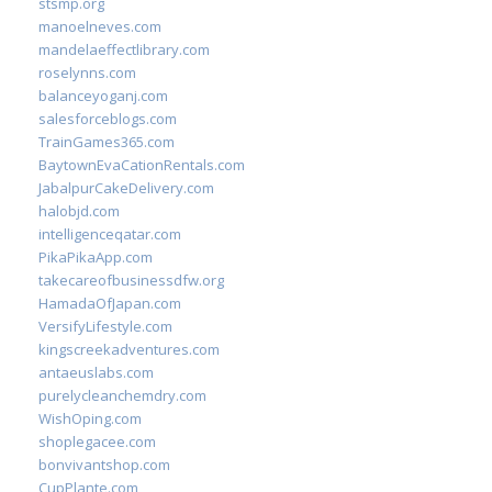
stsmp.org
manoelneves.com
mandelaeffectlibrary.com
roselynns.com
balanceyoganj.com
salesforceblogs.com
TrainGames365.com
BaytownEvaCationRentals.com
JabalpurCakeDelivery.com
halobjd.com
intelligenceqatar.com
PikaPikaApp.com
takecareofbusinessdfw.org
HamadaOfJapan.com
VersifyLifestyle.com
kingscreekadventures.com
antaeuslabs.com
purelycleanchemdry.com
WishOping.com
shoplegacee.com
bonvivantshop.com
CupPlante.com