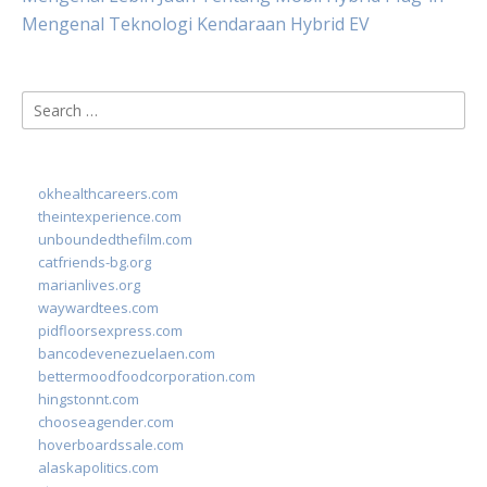
Mengenal Teknologi Kendaraan Hybrid EV
Search
for:
okhealthcareers.com
theintexperience.com
unboundedthefilm.com
catfriends-bg.org
marianlives.org
waywardtees.com
pidfloorsexpress.com
bancodevenezuelaen.com
bettermoodfoodcorporation.com
hingstonnt.com
chooseagender.com
hoverboardssale.com
alaskapolitics.com