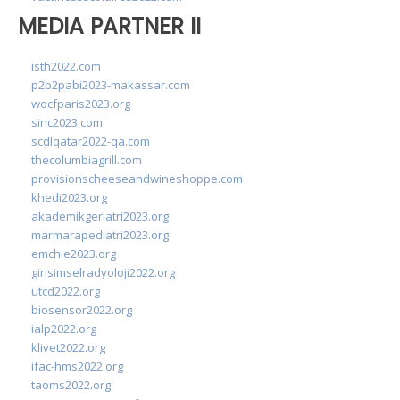
MEDIA PARTNER II
isth2022.com
p2b2pabi2023-makassar.com
wocfparis2023.org
sinc2023.com
scdlqatar2022-qa.com
thecolumbiagrill.com
provisionscheeseandwineshoppe.com
khedi2023.org
akademikgeriatri2023.org
marmarapediatri2023.org
emchie2023.org
girisimselradyoloji2022.org
utcd2022.org
biosensor2022.org
ialp2022.org
klivet2022.org
ifac-hms2022.org
taoms2022.org