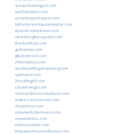
annascleaningsvc.com
wolfcitytattoo.com
oysterbayturkeytrot.com
lafronterarestauranteybar.com
lilyandrosetearoom.com
olivesburgberrypatch.com
theslushkids.com
giobastian.com
glpascensori.com
rifloorepoxy.com
woolleymillingandpaving.com
uptonpvd.com
2troublegrill.com
casateranga.com
sticksandstonesstudiooh.com
walkers-treeservice.com
shopmossi.com
untamedcollectivesd.com
mxpwellness.com
infernocanine.com
thepaperhousecollection.com