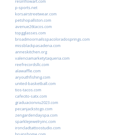
resinflowart.com
p-sports.net
korsairstreetwear.com
petshopallston.com
avenue26tacos.com
topgglasses.com
broadmoornailsspacoloradosprings.com
missblackpasadena.com
anneskitchen.org
valenciamarketytaqueria.com
reefrecordsllc.com
alawaffle.com
aryouthfishing.com
united-basketball.com
tios-tacos.com
cafecito-satx.com
graduacionviu2023.com
pecanjackstogo.com
zengardendayspa.com
sparklejewelryinc.com
ironcladtattoostudio.com
bruinshome.com