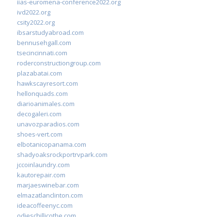
iias-euromena-conference2022.org
ivd2022.org
csity2022.org
ibsarstudyabroad.com
bennusehgall.com
tsecincinnati.com
roderconstructiongroup.com
plazabatai.com
hawkscayresort.com
hellonquads.com
diarioanimales.com
decogaleri.com
unavozparadios.com
shoes-vert.com
elbotanicopanama.com
shadyoaksrockportrvpark.com
jccoinlaundry.com
kautorepair.com
marjaeswinebar.com
elmazatlanclinton.com
ideacoffeenyc.com
odieschillicothe.com