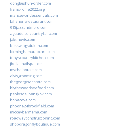
donglaishun-order.com
fiamc-rome2022.org
mariceworldessentials.com
lafisheriarestaurant.com
915jazzandmore.com
aguadulce-countryfair.com
jakehovis.com
bosswingsduluth.com
birminghamautocare.com
tonyscountrykitchen.com
jbellasnailspa.com
mychaihouse.com
alvisgrooming.com
thegeorginaestate.com
blythewoodseafood.com
paolosdelibangkok.com
bobacove.com
phoone24brookfield.com
mickeybarmama.com
roadwayconstructioninc.com
shopdragonflyboutique.com