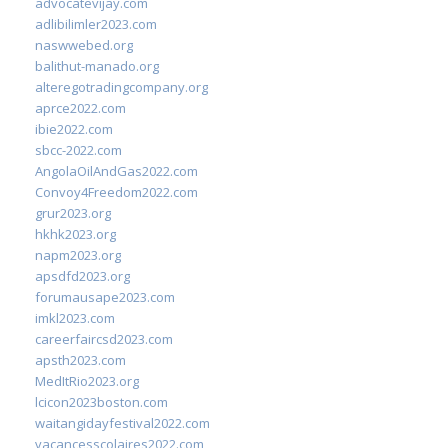
advocatevijay.com
adlibilimler2023.com
naswwebed.org
balithut-manado.org
alteregotradingcompany.org
aprce2022.com
ibie2022.com
sbcc-2022.com
AngolaOilAndGas2022.com
Convoy4Freedom2022.com
grur2023.org
hkhk2023.org
napm2023.org
apsdfd2023.org
forumausape2023.com
imkl2023.com
careerfaircsd2023.com
apsth2023.com
MedItRio2023.org
lcicon2023boston.com
waitangidayfestival2022.com
vacancesscolaires2022.com