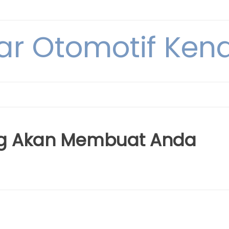
ar Otomotif Kend
ang Akan Membuat Anda