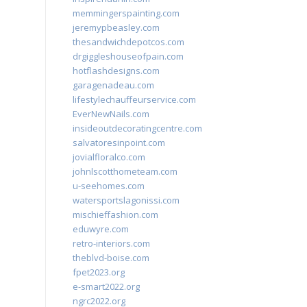
memmingerspainting.com
jeremypbeasley.com
thesandwichdepotcos.com
drgiggleshouseofpain.com
hotflashdesigns.com
garagenadeau.com
lifestylechauffeurservice.com
EverNewNails.com
insideoutdecoratingcentre.com
salvatoresinpoint.com
jovialfloralco.com
johnlscotthometeam.com
u-seehomes.com
watersportslagonissi.com
mischieffashion.com
eduwyre.com
retro-interiors.com
theblvd-boise.com
fpet2023.org
e-smart2022.org
ngrc2022.org