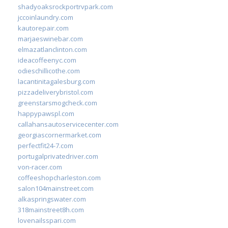
shadyoaksrockportrvpark.com
jccoinlaundry.com
kautorepair.com
marjaeswinebar.com
elmazatlanclinton.com
ideacoffeenyc.com
odieschillicothe.com
lacantinitagalesburg.com
pizzadeliverybristol.com
greenstarsmogcheck.com
happypawspl.com
callahansautoservicecenter.com
georgiascornermarket.com
perfectfit24-7.com
portugalprivatedriver.com
von-racer.com
coffeeshopcharleston.com
salon104mainstreet.com
alkaspringswater.com
318mainstreet8h.com
lovenailsspari.com