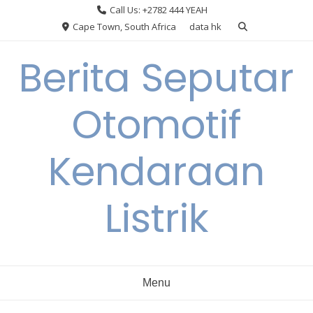
Skip
Call Us: +2782 444 YEAH
to
Cape Town, South Africa
data hk
content
Berita Seputar
Otomotif
Kendaraan
Listrik
Menu