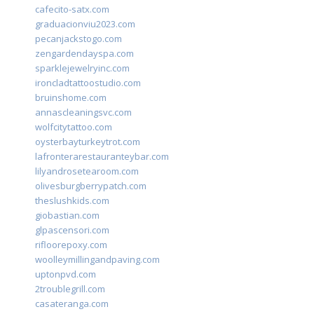
cafecito-satx.com
graduacionviu2023.com
pecanjackstogo.com
zengardendayspa.com
sparklejewelryinc.com
ironcladtattoostudio.com
bruinshome.com
annascleaningsvc.com
wolfcitytattoo.com
oysterbayturkeytrot.com
lafronterarestauranteybar.com
lilyandrosetearoom.com
olivesburgberrypatch.com
theslushkids.com
giobastian.com
glpascensori.com
rifloorepoxy.com
woolleymillingandpaving.com
uptonpvd.com
2troublegrill.com
casateranga.com