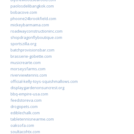
paolosdelibangkok.com
bobacove.com
phoone24brookfield.com
mickeybarmama.com
roadwayconstructioninc.com
shopdragonflyboutique.com
sportszilla.org
batchprovisionsbar.com
brasserie-gobette.com
musicrearte.com
morseysfarms.com
riverviewtennis.com
official-kelly-toys-squishmallows.com
displaygardenonsuncrest.org
bbq-empire-usa.com
feedstoreva.com
drogopets.com
ediblechalk.com
tabletennisnearme.com
oaksofa.com
soultacohtx.com