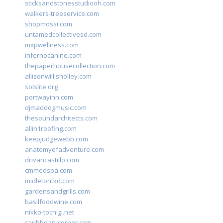
sticksandstonesstudiooh.com
walkers-treeservice.com
shopmossi.com
untamedcollectivesd.com
mxpwellness.com
infernocanine.com
thepaperhousecollection.com
allisonwillisholley.com
solslite.org
portwayinn.com
djmaddogmusic.com
thesoundarchitects.com
allin1roofing.com
keepjudgewebb.com
anatomyofadventure.com
drivancastillo.com
cmmedspa.com
midletontkd.com
gardensandgrills.com
basilfoodwine.com
nikko-tochigi.net
caribbean-corner.com