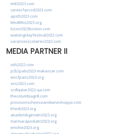
imkl2023.com
careerfaircsd2023.com
apsth2023.com
MedItRio2023.org
lcicon2023boston.com
waitangidayfestival2022.com
vacancesscolaires2022.com
MEDIA PARTNER II
isth2022.com
p2b2pabi2023-makassar.com
wocfparis2023.org
sinc2023.com
scdlqatar2022-qa.com
thecolumbiagrill.com
provisionscheeseandwineshoppe.com
khedi2023.org
akademikgeriatri2023.org
marmarapediatri2023.org
emchie2023.org
girisimselradyoloji2022.org