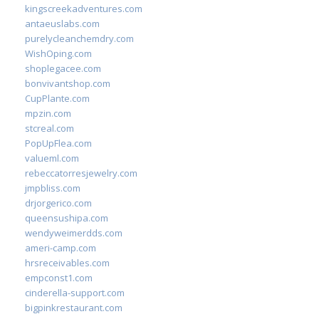
kingscreekadventures.com
antaeuslabs.com
purelycleanchemdry.com
WishOping.com
shoplegacee.com
bonvivantshop.com
CupPlante.com
mpzin.com
stcreal.com
PopUpFlea.com
valueml.com
rebeccatorresjewelry.com
jmpbliss.com
drjorgerico.com
queensushipa.com
wendyweimerdds.com
ameri-camp.com
hrsreceivables.com
empconst1.com
cinderella-support.com
bigpinkrestaurant.com