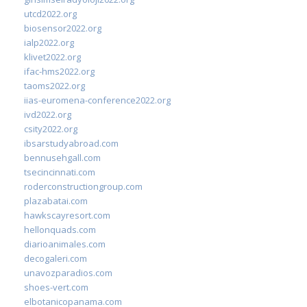
utcd2022.org
biosensor2022.org
ialp2022.org
klivet2022.org
ifac-hms2022.org
taoms2022.org
iias-euromena-conference2022.org
ivd2022.org
csity2022.org
ibsarstudyabroad.com
bennusehgall.com
tsecincinnati.com
roderconstructiongroup.com
plazabatai.com
hawkscayresort.com
hellonquads.com
diarioanimales.com
decogaleri.com
unavozparadios.com
shoes-vert.com
elbotanicopanama.com