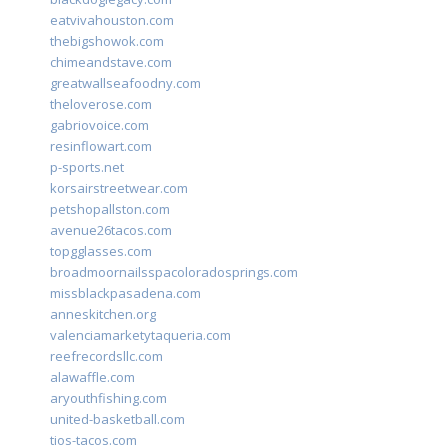
eatvivahouston.com
thebigshowok.com
chimeandstave.com
greatwallseafoodny.com
theloverose.com
gabriovoice.com
resinflowart.com
p-sports.net
korsairstreetwear.com
petshopallston.com
avenue26tacos.com
topgglasses.com
broadmoornailsspacoloradosprings.com
missblackpasadena.com
anneskitchen.org
valenciamarketytaqueria.com
reefrecordsllc.com
alawaffle.com
aryouthfishing.com
united-basketball.com
tios-tacos.com