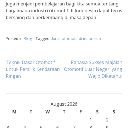
juga menjadi pembelajaran bagi kita semua tentang
bagaimana industri otomotif di Indonesia dapat terus
bersaing dan berkembang di masa depan.
Posted in
Blog
Tagged
dunia otomotif di indonesia
Post
Teknik Dasar Otomotif
Rahasia Sukses Majalah
untuk Pemilik Kendaraan
Otomotif Luar Negeri yang
Ringan
Wajib Diketahui
navigation
August 2026
M
T
W
T
F
S
S
1
2
3
4
5
6
7
8
9