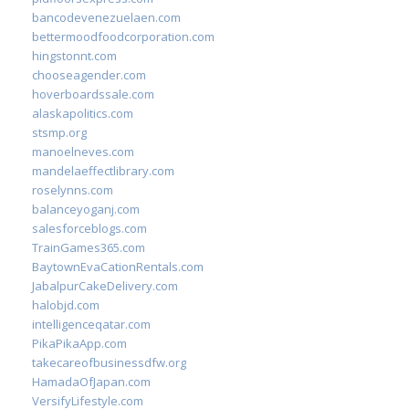
bancodevenezuelaen.com
bettermoodfoodcorporation.com
hingstonnt.com
chooseagender.com
hoverboardssale.com
alaskapolitics.com
stsmp.org
manoelneves.com
mandelaeffectlibrary.com
roselynns.com
balanceyoganj.com
salesforceblogs.com
TrainGames365.com
BaytownEvaCationRentals.com
JabalpurCakeDelivery.com
halobjd.com
intelligenceqatar.com
PikaPikaApp.com
takecareofbusinessdfw.org
HamadaOfJapan.com
VersifyLifestyle.com