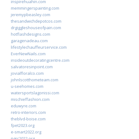
inspirehuahin.com
memmingerspainting.com
jeremypbeasley.com
thesandwichdepotcos.com
drgiggleshouseofpain.com
hotflashdesigns.com
garagenadeau.com
lifestylechauffeurservice.com
EverNewNails.com
insideoutdecoratingcentre.com
salvatoresinpoint.com
jovialfloralco.com
johnlscotthometeam.com
u-seehomes.com
watersportslagonissi.com
mischieffashion.com
eduwyre.com
retro-interiors.com
theblvd-boise.com
fpet2023.org
e-smart2022.org
ngrc2022.org