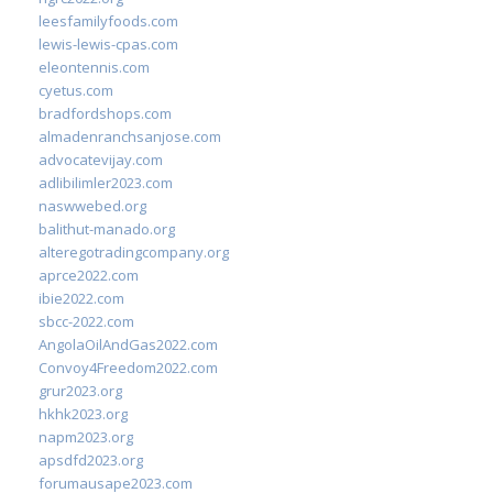
leesfamilyfoods.com
lewis-lewis-cpas.com
eleontennis.com
cyetus.com
bradfordshops.com
almadenranchsanjose.com
advocatevijay.com
adlibilimler2023.com
naswwebed.org
balithut-manado.org
alteregotradingcompany.org
aprce2022.com
ibie2022.com
sbcc-2022.com
AngolaOilAndGas2022.com
Convoy4Freedom2022.com
grur2023.org
hkhk2023.org
napm2023.org
apsdfd2023.org
forumausape2023.com