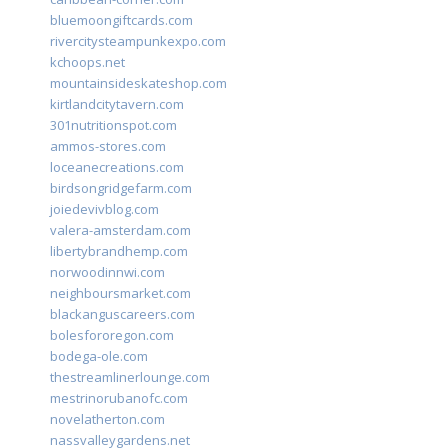
bluemoongiftcards.com
rivercitysteampunkexpo.com
kchoops.net
mountainsideskateshop.com
kirtlandcitytavern.com
301nutritionspot.com
ammos-stores.com
loceanecreations.com
birdsongridgefarm.com
joiedevivblog.com
valera-amsterdam.com
libertybrandhemp.com
norwoodinnwi.com
neighboursmarket.com
blackanguscareers.com
bolesfororegon.com
bodega-ole.com
thestreamlinerlounge.com
mestrinorubanofc.com
novelatherton.com
nassvalleygardens.net