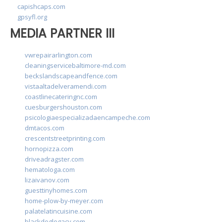
capishcaps.com
gpsyfl.org
MEDIA PARTNER III
vwrepairarlington.com
cleaningservicebaltimore-md.com
beckslandscapeandfence.com
vistaaltadelveramendi.com
coastlinecateringnc.com
cuesburgershouston.com
psicologiaespecializadaencampeche.com
dmtacos.com
crescentstreetprinting.com
hornopizza.com
driveadragster.com
hematologa.com
lizaivanov.com
guesttinyhomes.com
home-plow-by-meyer.com
palatelatincuisine.com
blackdoglegacy.com