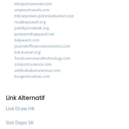
electjohnstewart.com
omptourtravels.com
tribratanews-polreskebumen.com
rsudbayuasih.org
publikjurnalistik.org
juneteenthapparel.net
italywarm.com
journaloffinanceeconomics.com
kvk-kumari.org
foodscienceandtechnology.com
scisportsscience.com
addisababacuisineaz.com
burgerimcamas.com
Link Alternatif
Live Draw HK
Slot Depo 5K