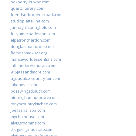
oakberry-kuwait.com
quartzliterary.com
friendsofbroderickpark.com
studiopiattellina.com
jannagrillspringfield.com
fujiyamacharleston.com
elpatronchardon.com
donglaishun-order.com
fiamc-rome2022.org
mariceworldessentials.com
lafisheriarestaurant.com
915jazzandmore.com
aguadulce-countryfair.com
jakehovis.com
bosswingsduluth.com
birminghamautocare.com
tonyscountrykitchen.com
jbellasnailspa.com
mychaihouse.com
alvisgrooming.com
thegeorginaestate.com
blythewoodseafood.com