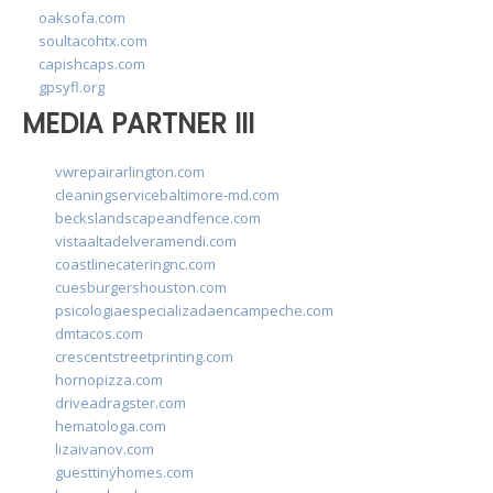
oaksofa.com
soultacohtx.com
capishcaps.com
gpsyfl.org
MEDIA PARTNER III
vwrepairarlington.com
cleaningservicebaltimore-md.com
beckslandscapeandfence.com
vistaaltadelveramendi.com
coastlinecateringnc.com
cuesburgershouston.com
psicologiaespecializadaencampeche.com
dmtacos.com
crescentstreetprinting.com
hornopizza.com
driveadragster.com
hematologa.com
lizaivanov.com
guesttinyhomes.com