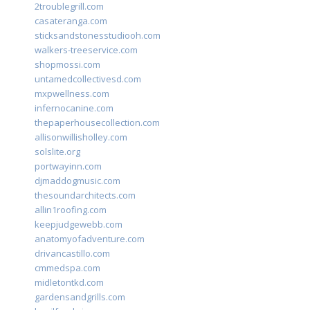
2troublegrill.com
casateranga.com
sticksandstonesstudiooh.com
walkers-treeservice.com
shopmossi.com
untamedcollectivesd.com
mxpwellness.com
infernocanine.com
thepaperhousecollection.com
allisonwillisholley.com
solslite.org
portwayinn.com
djmaddogmusic.com
thesoundarchitects.com
allin1roofing.com
keepjudgewebb.com
anatomyofadventure.com
drivancastillo.com
cmmedspa.com
midletontkd.com
gardensandgrills.com