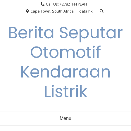
Skip
Call Us: +2782 444 YEAH
to
Cape Town, South Africa
data hk
content
Berita Seputar
Otomotif
Kendaraan
Listrik
Menu