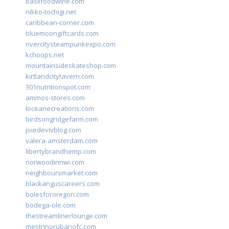
basilfoodwine.com
nikko-tochigi.net
caribbean-corner.com
bluemoongiftcards.com
rivercitysteampunkexpo.com
kchoops.net
mountainsideskateshop.com
kirtlandcitytavern.com
301nutritionspot.com
ammos-stores.com
loceanecreations.com
birdsongridgefarm.com
joiedevivblog.com
valera-amsterdam.com
libertybrandhemp.com
norwoodinnwi.com
neighboursmarket.com
blackanguscareers.com
bolesfororegon.com
bodega-ole.com
thestreamlinerlounge.com
mestrinorubanofc.com