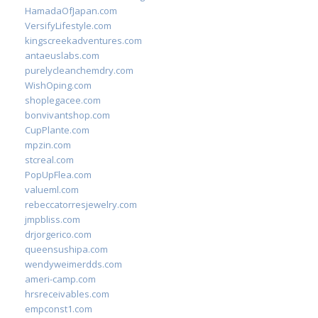
HamadaOfJapan.com
VersifyLifestyle.com
kingscreekadventures.com
antaeuslabs.com
purelycleanchemdry.com
WishOping.com
shoplegacee.com
bonvivantshop.com
CupPlante.com
mpzin.com
stcreal.com
PopUpFlea.com
valueml.com
rebeccatorresjewelry.com
jmpbliss.com
drjorgerico.com
queensushipa.com
wendyweimerdds.com
ameri-camp.com
hrsreceivables.com
empconst1.com