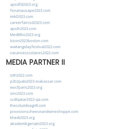
apsdfd2023.org
forumausape2023.com
imkl2023.com
careerfaircsd2023.com
apsth2023.com
MedItRio2023.org
lcicon2023boston.com
waitangidayfestival2022.com
vacancesscolaires2022.com
MEDIA PARTNER II
isth2022.com
p2b2pabi2023-makassar.com
wocfparis2023.org
sinc2023.com
scdlqatar2022-qa.com
thecolumbiagrill.com
provisionscheeseandwineshoppe.com
khedi2023.org
akademikgeriatri2023.org