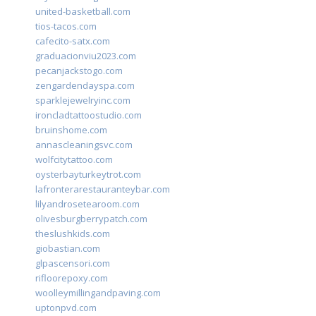
united-basketball.com
tios-tacos.com
cafecito-satx.com
graduacionviu2023.com
pecanjackstogo.com
zengardendayspa.com
sparklejewelryinc.com
ironcladtattoostudio.com
bruinshome.com
annascleaningsvc.com
wolfcitytattoo.com
oysterbayturkeytrot.com
lafronterarestauranteybar.com
lilyandrosetearoom.com
olivesburgberrypatch.com
theslushkids.com
giobastian.com
glpascensori.com
rifloorepoxy.com
woolleymillingandpaving.com
uptonpvd.com