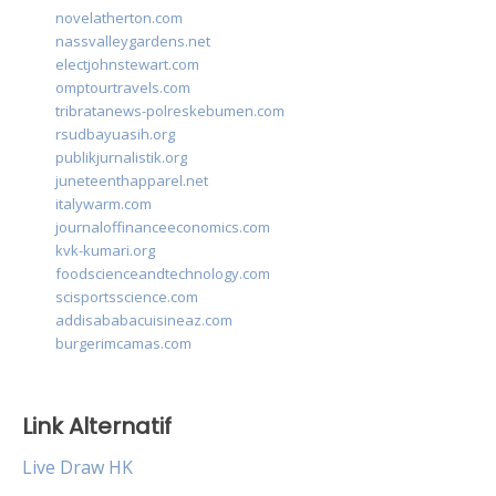
novelatherton.com
nassvalleygardens.net
electjohnstewart.com
omptourtravels.com
tribratanews-polreskebumen.com
rsudbayuasih.org
publikjurnalistik.org
juneteenthapparel.net
italywarm.com
journaloffinanceeconomics.com
kvk-kumari.org
foodscienceandtechnology.com
scisportsscience.com
addisababacuisineaz.com
burgerimcamas.com
Link Alternatif
Live Draw HK