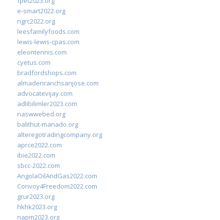
fpet2023.org
e-smart2022.org
ngrc2022.org
leesfamilyfoods.com
lewis-lewis-cpas.com
eleontennis.com
cyetus.com
bradfordshops.com
almadenranchsanjose.com
advocatevijay.com
adlibilimler2023.com
naswwebed.org
balithut-manado.org
alteregotradingcompany.org
aprce2022.com
ibie2022.com
sbcc-2022.com
AngolaOilAndGas2022.com
Convoy4Freedom2022.com
grur2023.org
hkhk2023.org
napm2023.org