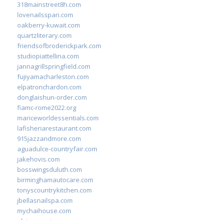
318mainstreet8h.com
lovenailsspari.com
oakberry-kuwait.com
quartzliterary.com
friendsofbroderickpark.com
studiopiattellina.com
jannagrillspringfield.com
fujiyamacharleston.com
elpatronchardon.com
donglaishun-order.com
fiamc-rome2022.org
mariceworldessentials.com
lafisheriarestaurant.com
915jazzandmore.com
aguadulce-countryfair.com
jakehovis.com
bosswingsduluth.com
birminghamautocare.com
tonyscountrykitchen.com
jbellasnailspa.com
mychaihouse.com