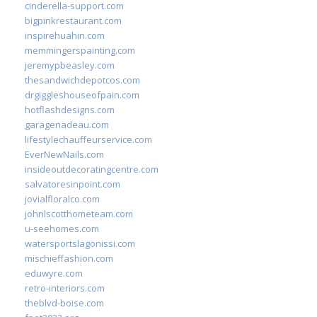
cinderella-support.com
bigpinkrestaurant.com
inspirehuahin.com
memmingerspainting.com
jeremypbeasley.com
thesandwichdepotcos.com
drgiggleshouseofpain.com
hotflashdesigns.com
garagenadeau.com
lifestylechauffeurservice.com
EverNewNails.com
insideoutdecoratingcentre.com
salvatoresinpoint.com
jovialfloralco.com
johnlscotthometeam.com
u-seehomes.com
watersportslagonissi.com
mischieffashion.com
eduwyre.com
retro-interiors.com
theblvd-boise.com