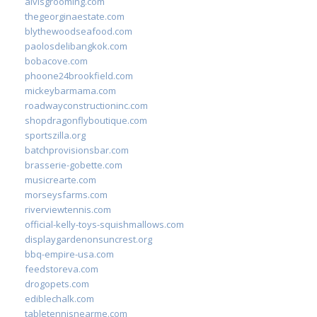
alvisgrooming.com
thegeorginaestate.com
blythewoodseafood.com
paolosdelibangkok.com
bobacove.com
phoone24brookfield.com
mickeybarmama.com
roadwayconstructioninc.com
shopdragonflyboutique.com
sportszilla.org
batchprovisionsbar.com
brasserie-gobette.com
musicrearte.com
morseysfarms.com
riverviewtennis.com
official-kelly-toys-squishmallows.com
displaygardenonsuncrest.org
bbq-empire-usa.com
feedstoreva.com
drogopets.com
ediblechalk.com
tabletennisnearme.com