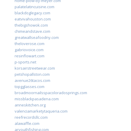
home-plow-by-meyer.com
palatelatincuisine.com
blackdoglegacy.com
eatvivahouston.com
thebigshowok.com
chimeandstave.com
greatwallseafoodny.com
theloverose.com
gabriovoice.com
resinflowart.com
p-sports.net
korsairstreetwear.com
petshopallston.com
avenue26tacos.com
topgglasses.com
broadmoornailsspacoloradosprings.com
missblackpasadena.com
anneskitchen.org
valenciamarketytaqueria.com
reefrecordsllc.com
alawaffle.com
aryouthfishing.com