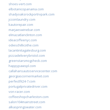
shoes-vert.com
elbotanicopanama.com
shadyoaksrockportrvpark.com
jccoinlaundry.com
kautorepair.com
marjaeswinebar.com
elmazatlanclinton.com
ideacoffeenyc.com
odieschillicothe.com
lacantinitagalesburg.com
pizzadeliverybristol.com
greenstarsmogcheck.com
happypawspl.com
callahansautoservicecenter.com
georgiascornermarket.com
perfectfit24-7.com
portugalprivatedriver.com
von-racer.com
coffeeshopcharleston.com
salon104mainstreet.com
alkaspringswater.com