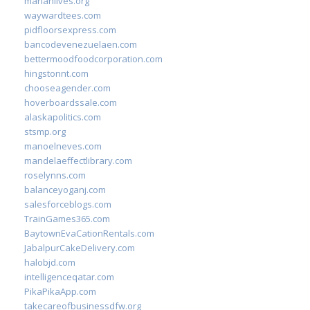
marianlives.org
waywardtees.com
pidfloorsexpress.com
bancodevenezuelaen.com
bettermoodfoodcorporation.com
hingstonnt.com
chooseagender.com
hoverboardssale.com
alaskapolitics.com
stsmp.org
manoelneves.com
mandelaeffectlibrary.com
roselynns.com
balanceyoganj.com
salesforceblogs.com
TrainGames365.com
BaytownEvaCationRentals.com
JabalpurCakeDelivery.com
halobjd.com
intelligenceqatar.com
PikaPikaApp.com
takecareofbusinessdfw.org