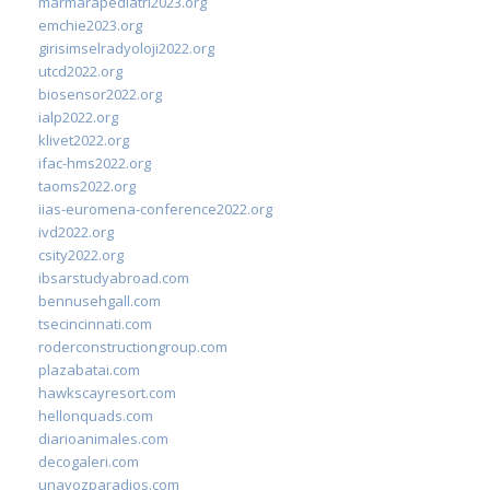
marmarapediatri2023.org
emchie2023.org
girisimselradyoloji2022.org
utcd2022.org
biosensor2022.org
ialp2022.org
klivet2022.org
ifac-hms2022.org
taoms2022.org
iias-euromena-conference2022.org
ivd2022.org
csity2022.org
ibsarstudyabroad.com
bennusehgall.com
tsecincinnati.com
roderconstructiongroup.com
plazabatai.com
hawkscayresort.com
hellonquads.com
diarioanimales.com
decogaleri.com
unavozparadios.com