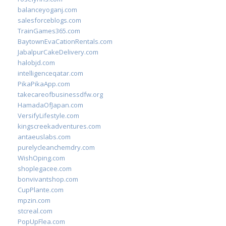
balanceyoganj.com
salesforceblogs.com
TrainGames365.com
BaytownEvaCationRentals.com
JabalpurCakeDelivery.com
halobjd.com
intelligenceqatar.com
PikaPikaApp.com
takecareofbusinessdfw.org
HamadaOfJapan.com
VersifyLifestyle.com
kingscreekadventures.com
antaeuslabs.com
purelycleanchemdry.com
WishOping.com
shoplegacee.com
bonvivantshop.com
CupPlante.com
mpzin.com
stcreal.com
PopUpFlea.com