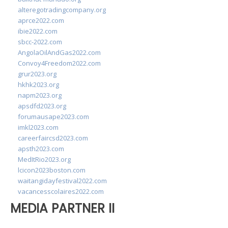
alteregotradingcompany.org
aprce2022.com
ibie2022.com
sbcc-2022.com
AngolaOilAndGas2022.com
Convoy4Freedom2022.com
grur2023.org
hkhk2023.org
napm2023.org
apsdfd2023.org
forumausape2023.com
imkl2023.com
careerfaircsd2023.com
apsth2023.com
MedItRio2023.org
lcicon2023boston.com
waitangidayfestival2022.com
vacancesscolaires2022.com
MEDIA PARTNER II