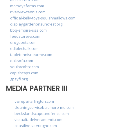
morseysfarms.com
riverviewtennis.com
official-kelly-toys-squishmallows.com
displaygardenonsuncrest.org
bbq-empire-usa.com
feedstoreva.com
drogopets.com
ediblechalk.com
tabletennisnearme.com
oaksofa.com
soultacohtx.com
capishcaps.com
gpsyfl.org
MEDIA PARTNER III
vwrepairarlington.com
cleaningservicebaltimore-md.com
beckslandscapeandfence.com
vistaaltadelveramendi.com
coastlinecateringnc.com