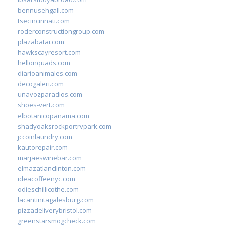
bennusehgall.com
tsecincinnati.com
roderconstructiongroup.com
plazabatai.com
hawkscayresort.com
hellonquads.com
diarioanimales.com
decogaleri.com
unavozparadios.com
shoes-vert.com
elbotanicopanama.com
shadyoaksrockportrvpark.com
jccoinlaundry.com
kautorepair.com
marjaeswinebar.com
elmazatlanclinton.com
ideacoffeenyc.com
odieschillicothe.com
lacantinitagalesburg.com
pizzadeliverybristol.com
greenstarsmogcheck.com