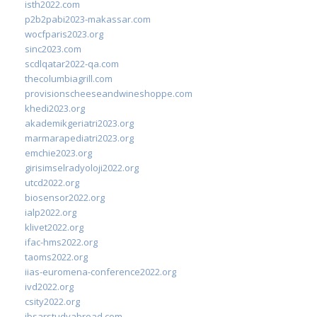
isth2022.com
p2b2pabi2023-makassar.com
wocfparis2023.org
sinc2023.com
scdlqatar2022-qa.com
thecolumbiagrill.com
provisionscheeseandwineshoppe.com
khedi2023.org
akademikgeriatri2023.org
marmarapediatri2023.org
emchie2023.org
girisimselradyoloji2022.org
utcd2022.org
biosensor2022.org
ialp2022.org
klivet2022.org
ifac-hms2022.org
taoms2022.org
iias-euromena-conference2022.org
ivd2022.org
csity2022.org
ibsarstudyabroad.com