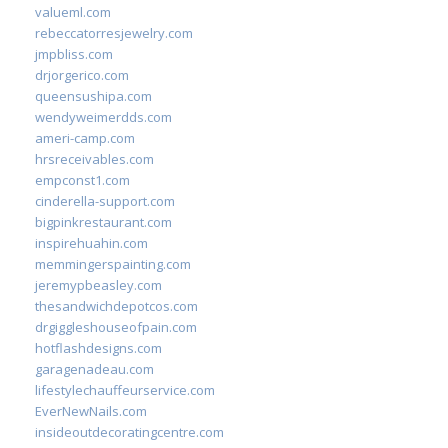
valueml.com
rebeccatorresjewelry.com
jmpbliss.com
drjorgerico.com
queensushipa.com
wendyweimerdds.com
ameri-camp.com
hrsreceivables.com
empconst1.com
cinderella-support.com
bigpinkrestaurant.com
inspirehuahin.com
memmingerspainting.com
jeremypbeasley.com
thesandwichdepotcos.com
drgiggleshouseofpain.com
hotflashdesigns.com
garagenadeau.com
lifestylechauffeurservice.com
EverNewNails.com
insideoutdecoratingcentre.com