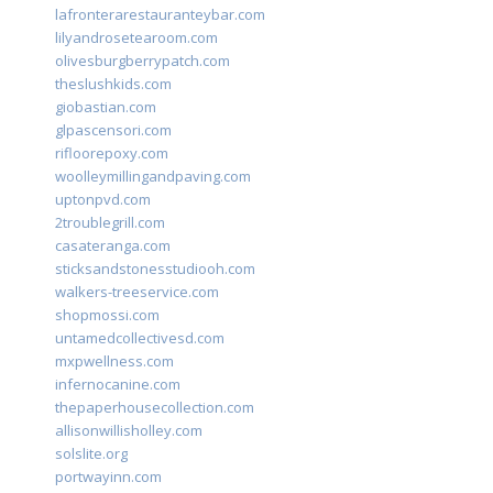
lafronterarestauranteybar.com
lilyandrosetearoom.com
olivesburgberrypatch.com
theslushkids.com
giobastian.com
glpascensori.com
rifloorepoxy.com
woolleymillingandpaving.com
uptonpvd.com
2troublegrill.com
casateranga.com
sticksandstonesstudiooh.com
walkers-treeservice.com
shopmossi.com
untamedcollectivesd.com
mxpwellness.com
infernocanine.com
thepaperhousecollection.com
allisonwillisholley.com
solslite.org
portwayinn.com