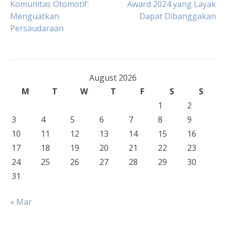
Komunitas Otomotif:
Award 2024 yang Layak
Menguatkan
Dapat Dibanggakan
navigation
Persaudaraan
August 2026
M
T
W
T
F
S
S
1
2
3
4
5
6
7
8
9
10
11
12
13
14
15
16
17
18
19
20
21
22
23
24
25
26
27
28
29
30
31
« Mar