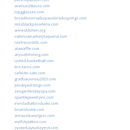
avenue26tacos.com
topgglasses.com
broadmoornailsspacoloradosprings.com
missblackpasadena.com
anneskitchen.org
valenciamarketytaqueria.com
reefrecordsllc.com
alawaffle.com
aryouthfishing.com
united-basketball.com
tios-tacos.com
cafecito-satx.com
graduacionviu2023.com
pecanjackstogo.com
zengardendayspa.com
sparklejewelryinc.com
ironcladtattoostudio.com
bruinshome.com
annascleaningsvc.com
wolfcitytattoo.com
oysterbayturkeytrot.com