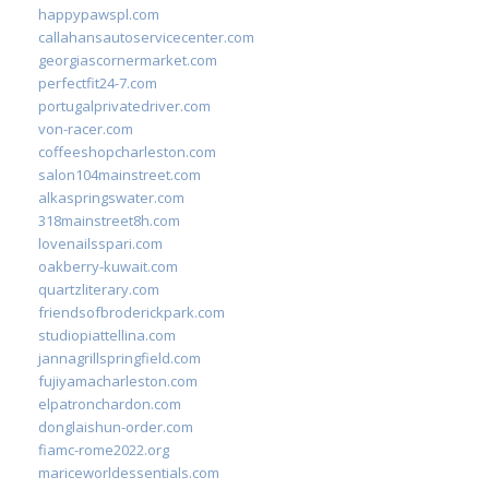
happypawspl.com
callahansautoservicecenter.com
georgiascornermarket.com
perfectfit24-7.com
portugalprivatedriver.com
von-racer.com
coffeeshopcharleston.com
salon104mainstreet.com
alkaspringswater.com
318mainstreet8h.com
lovenailsspari.com
oakberry-kuwait.com
quartzliterary.com
friendsofbroderickpark.com
studiopiattellina.com
jannagrillspringfield.com
fujiyamacharleston.com
elpatronchardon.com
donglaishun-order.com
fiamc-rome2022.org
mariceworldessentials.com