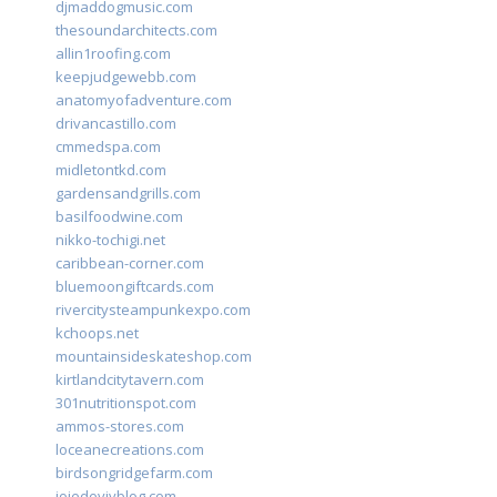
djmaddogmusic.com
thesoundarchitects.com
allin1roofing.com
keepjudgewebb.com
anatomyofadventure.com
drivancastillo.com
cmmedspa.com
midletontkd.com
gardensandgrills.com
basilfoodwine.com
nikko-tochigi.net
caribbean-corner.com
bluemoongiftcards.com
rivercitysteampunkexpo.com
kchoops.net
mountainsideskateshop.com
kirtlandcitytavern.com
301nutritionspot.com
ammos-stores.com
loceanecreations.com
birdsongridgefarm.com
joiedevivblog.com