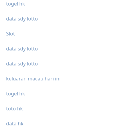
togel hk
data sdy lotto
Slot
data sdy lotto
data sdy lotto
keluaran macau hari ini
togel hk
toto hk
data hk