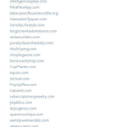
intelligenceqatar.com
PikaPikaApp.com
takecareofbusinessdfw.org
HamadaOfJapan.com
VersifyLifestyle.com
kingscreekadventures.com
antaeuslabs.com
purelycleanchemdry.com
WishOping.com
shoplegacee.com
bonvivantshop.com
CupPlante.com
mpzin.com
stcreal.com
PopUpFlea.com
valueml.com
rebeccatorresjewelry.com
jmpbliss.com
drjorgerico.com
queensushipa.com
wendyweimerdds.com
ameri-camp.com