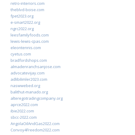
retro-interiors.com
theblvd-boise.com
fpet2023.org
e-smart2022.org
ngrc2022.org
leesfamilyfoods.com
lewis-lewis-cpas.com
eleontennis.com
cyetus.com
bradfordshops.com
almadenranchsanjose.com
advocatevijay.com
adlibilimler2023.com
naswwebed.org
balithut-manado.org
alteregotradingcompany.org
aprce2022.com
ibie2022.com
sbcc-2022.com
AngolaOilAndGas2022.com
Convoy4Freedom2022.com