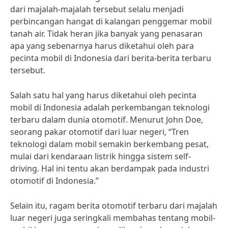
dari majalah-majalah tersebut selalu menjadi
perbincangan hangat di kalangan penggemar mobil
tanah air. Tidak heran jika banyak yang penasaran
apa yang sebenarnya harus diketahui oleh para
pecinta mobil di Indonesia dari berita-berita terbaru
tersebut.
Salah satu hal yang harus diketahui oleh pecinta
mobil di Indonesia adalah perkembangan teknologi
terbaru dalam dunia otomotif. Menurut John Doe,
seorang pakar otomotif dari luar negeri, “Tren
teknologi dalam mobil semakin berkembang pesat,
mulai dari kendaraan listrik hingga sistem self-
driving. Hal ini tentu akan berdampak pada industri
otomotif di Indonesia.”
Selain itu, ragam berita otomotif terbaru dari majalah
luar negeri juga seringkali membahas tentang mobil-