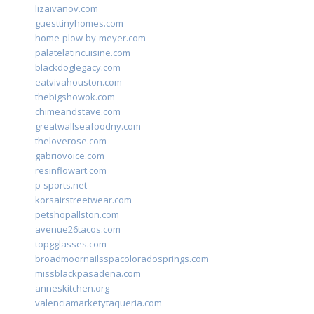
lizaivanov.com
guesttinyhomes.com
home-plow-by-meyer.com
palatelatincuisine.com
blackdoglegacy.com
eatvivahouston.com
thebigshowok.com
chimeandstave.com
greatwallseafoodny.com
theloverose.com
gabriovoice.com
resinflowart.com
p-sports.net
korsairstreetwear.com
petshopallston.com
avenue26tacos.com
topgglasses.com
broadmoornailsspacoloradosprings.com
missblackpasadena.com
anneskitchen.org
valenciamarketytaqueria.com