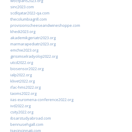
wocfparis2023.org
sinc2023.com
scdlqatar2022-qa.com
thecolumbiagrill.com
provisionscheeseandwineshoppe.com
khedi2023.org
akademikgeriatri2023.org
marmarapediatri2023.org
emchie2023.org
girisimselradyoloji2022.org
utcd2022.org
biosensor2022.org
ialp2022.org
klivet2022.org
ifac-hms2022.org
taoms2022.org
iias-euromena-conference2022.org
ivd2022.org
csity2022.org
ibsarstudyabroad.com
bennusehgall.com
tsecincinnati.com