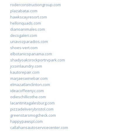
roderconstructiongroup.com
plazabatai.com
hawkscayresort.com
hellonquads.com
diarioanimales.com
decogaleri.com
unavozparadios.com
shoes-vert.com
elbotanicopanama.com
shadyoaksrockportrvpark.com
jccoinlaundry.com
kautorepair.com
marjaeswinebar.com
elmazatlanclinton.com
ideacoffeenyc.com
odieschillicothe.com
lacantinitagalesburg.com
pizzadeliverybristol.com
greenstarsmogcheck.com
happypawspl.com
callahansautoservicecenter.com