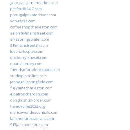
georgiascornermarket.com
perfectfit24-7.com
portugalprivatedriver.com
von-racer.com
coffeeshopcharleston.com
salon104mainstreet.com
alkaspringswater.com
318mainstreet8h.com
lovenailsspari.com
oakberry-kuwait.com
quartzliterary.com
friendsofbroderickpark.com
studiopiattellina.com
jannagrillspringfield.com
fujiyamacharleston.com
elpatronchardon.com
donglaishun-order.com
fiamc-rome2022.org
mariceworldessentials.com
lafisheriarestaurant.com
915jazzandmore.com