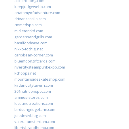
allin1roofing.com
keepjudgewebb.com
anatomyofadventure.com
drivancastillo.com
cmmedspa.com
midletontkd.com
gardensandgrills.com
basilfoodwine.com
nikko-tochigi.net
caribbean-corner.com
bluemoongiftcards.com
rivercitysteampunkexpo.com
kchoops.net
mountainsideskateshop.com
kirtlandcitytavern.com
301nutritionspot.com
ammos-stores.com
loceanecreations.com
birdsongridgefarm.com
joiedevivblog.com
valera-amsterdam.com
libertybrandhemp.com