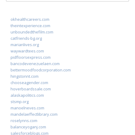
for:
okhealthcareers.com
theintexperience.com
unboundedthefilm.com
catfriends-bg.org
marianlives.org
waywardtees.com
pidfloorsexpress.com
bancodevenezuelaen.com
bettermoodfoodcorporation.com
hingstonnt.com
chooseagender.com
hoverboardssale.com
alaskapolitics.com
stsmp.org
manoelneves.com
mandelaeffectlibrary.com
roselynns.com
balanceyoganj.com
salesforceblogs.com