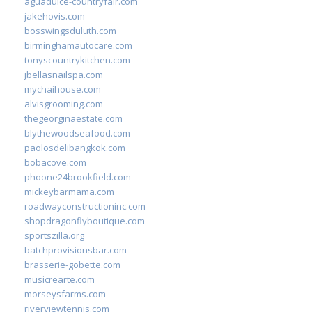
aguadulce-countryfair.com
jakehovis.com
bosswingsduluth.com
birminghamautocare.com
tonyscountrykitchen.com
jbellasnailspa.com
mychaihouse.com
alvisgrooming.com
thegeorginaestate.com
blythewoodseafood.com
paolosdelibangkok.com
bobacove.com
phoone24brookfield.com
mickeybarmama.com
roadwayconstructioninc.com
shopdragonflyboutique.com
sportszilla.org
batchprovisionsbar.com
brasserie-gobette.com
musicrearte.com
morseysfarms.com
riverviewtennis.com