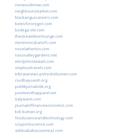
norwoodinnwi.com
neighboursmarket.com
blackanguscareers.com
bolesfororegon.com
bodega-ole.com
thestreamlinerlounge.com
mestrinorubanofc.com
novelatherton.com
nassvalleygardens.net
electjohnstewart.com
omptourtravels.com
tribratanews-polreskebumen.com
rsudbayuasih.org
publikjurnalistik.org
juneteenthapparel.net
italywarm.com
journaloffinanceeconomics.com
kvk-kumari.org
foodscienceandtechnology.com
scisportsscience.com
addisababacuisineaz.com