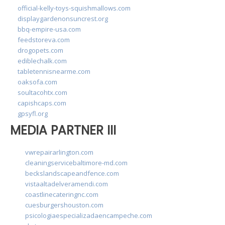
official-kelly-toys-squishmallows.com
displaygardenonsuncrest.org
bbq-empire-usa.com
feedstoreva.com
drogopets.com
ediblechalk.com
tabletennisnearme.com
oaksofa.com
soultacohtx.com
capishcaps.com
gpsyfl.org
MEDIA PARTNER III
vwrepairarlington.com
cleaningservicebaltimore-md.com
beckslandscapeandfence.com
vistaaltadelveramendi.com
coastlinecateringnc.com
cuesburgershouston.com
psicologiaespecializadaencampeche.com