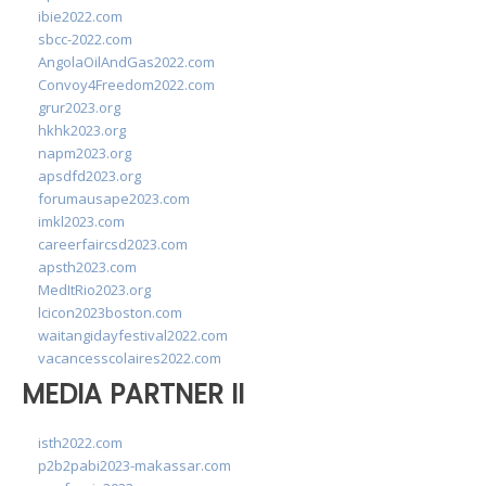
ibie2022.com
sbcc-2022.com
AngolaOilAndGas2022.com
Convoy4Freedom2022.com
grur2023.org
hkhk2023.org
napm2023.org
apsdfd2023.org
forumausape2023.com
imkl2023.com
careerfaircsd2023.com
apsth2023.com
MedItRio2023.org
lcicon2023boston.com
waitangidayfestival2022.com
vacancesscolaires2022.com
MEDIA PARTNER II
isth2022.com
p2b2pabi2023-makassar.com