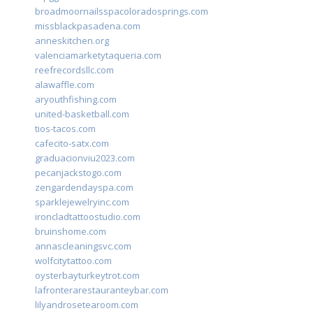
broadmoornailsspacoloradosprings.com
missblackpasadena.com
anneskitchen.org
valenciamarketytaqueria.com
reefrecordsllc.com
alawaffle.com
aryouthfishing.com
united-basketball.com
tios-tacos.com
cafecito-satx.com
graduacionviu2023.com
pecanjackstogo.com
zengardendayspa.com
sparklejewelryinc.com
ironcladtattoostudio.com
bruinshome.com
annascleaningsvc.com
wolfcitytattoo.com
oysterbayturkeytrot.com
lafronterarestauranteybar.com
lilyandrosetearoom.com