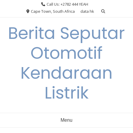
Skip
Call Us: +2782 444 YEAH
to
Cape Town, South Africa
data hk
content
Berita Seputar
Otomotif
Kendaraan
Listrik
Menu