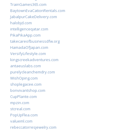
TrainGames365.com
BaytownEvaCationRentals.com
JabalpurCakeDelivery.com
halobjd.com
intelligenceqatar.com
PikaPikaApp.com
takecareofbusinessdfw.org
HamadaOfJapan.com
VersifyLifestyle.com
kingscreekadventures.com
antaeuslabs.com
purelycleanchemdry.com
WishOping.com
shoplegacee.com
bonvivantshop.com
CupPlante.com
mpzin.com
stcreal.com
PopUpFlea.com
valueml.com
rebeccatorresjewelry.com