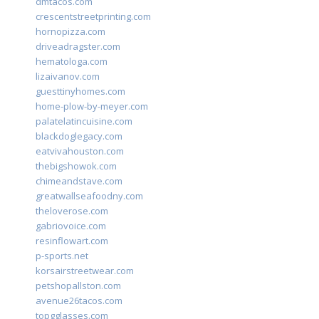
dmtacos.com
crescentstreetprinting.com
hornopizza.com
driveadragster.com
hematologa.com
lizaivanov.com
guesttinyhomes.com
home-plow-by-meyer.com
palatelatincuisine.com
blackdoglegacy.com
eatvivahouston.com
thebigshowok.com
chimeandstave.com
greatwallseafoodny.com
theloverose.com
gabriovoice.com
resinflowart.com
p-sports.net
korsairstreetwear.com
petshopallston.com
avenue26tacos.com
topgglasses.com