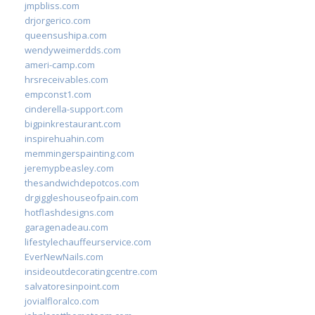
jmpbliss.com
drjorgerico.com
queensushipa.com
wendyweimerdds.com
ameri-camp.com
hrsreceivables.com
empconst1.com
cinderella-support.com
bigpinkrestaurant.com
inspirehuahin.com
memmingerspainting.com
jeremypbeasley.com
thesandwichdepotcos.com
drgiggleshouseofpain.com
hotflashdesigns.com
garagenadeau.com
lifestylechauffeurservice.com
EverNewNails.com
insideoutdecoratingcentre.com
salvatoresinpoint.com
jovialfloralco.com