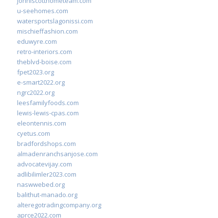
johnlscotthometeam.com
u-seehomes.com
watersportslagonissi.com
mischieffashion.com
eduwyre.com
retro-interiors.com
theblvd-boise.com
fpet2023.org
e-smart2022.org
ngrc2022.org
leesfamilyfoods.com
lewis-lewis-cpas.com
eleontennis.com
cyetus.com
bradfordshops.com
almadenranchsanjose.com
advocatevijay.com
adlibilimler2023.com
naswwebed.org
balithut-manado.org
alteregotradingcompany.org
aprce2022.com