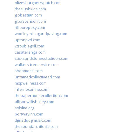
olivesburgberrypatch.com
theslushkids.com
giobastian.com
glpascensori.com
rifloorepoxy.com
woolleymillingandpaving.com
uptonpvd.com
2troublegrill.com
casateranga.com
sticksandstonesstudiooh.com
walkers-treeservice.com
shopmossi.com
untamedcollectivesd.com
mxpwellness.com
infernocanine.com
thepaperhousecollection.com
allisonwillisholley.com
solslite.org
portwayinn.com
djmaddogmusic.com
thesoundarchitects.com