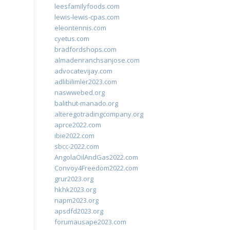
leesfamilyfoods.com
lewis-lewis-cpas.com
eleontennis.com
cyetus.com
bradfordshops.com
almadenranchsanjose.com
advocatevijay.com
adlibilimler2023.com
naswwebed.org
balithut-manado.org
alteregotradingcompany.org
aprce2022.com
ibie2022.com
sbcc-2022.com
AngolaOilAndGas2022.com
Convoy4Freedom2022.com
grur2023.org
hkhk2023.org
napm2023.org
apsdfd2023.org
forumausape2023.com