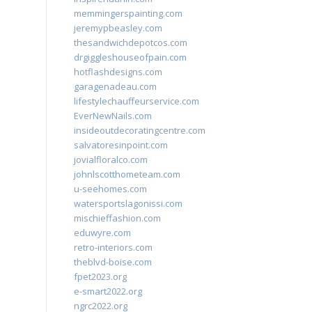
memmingerspainting.com
jeremypbeasley.com
thesandwichdepotcos.com
drgiggleshouseofpain.com
hotflashdesigns.com
garagenadeau.com
lifestylechauffeurservice.com
EverNewNails.com
insideoutdecoratingcentre.com
salvatoresinpoint.com
jovialfloralco.com
johnlscotthometeam.com
u-seehomes.com
watersportslagonissi.com
mischieffashion.com
eduwyre.com
retro-interiors.com
theblvd-boise.com
fpet2023.org
e-smart2022.org
ngrc2022.org