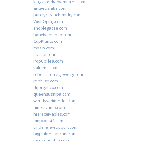
kingscreekadventures.com
antaeuslabs.com
purelycleanchemdry.com
WishOping.com
shoplegacee.com
bonvivantshop.com
CupPlante.com
mpzin.com
stcreal.com
PopUpFlea.com
valueml.com
rebeccatorresjewelry.com
jmpbliss.com
drjorgerico.com
queensushipa.com
wendyweimerdds.com
ameri-camp.com
hrsreceivables.com
empconst1.com
cinderella-support.com
bigpinkrestaurant.com
inspirehuahin.com