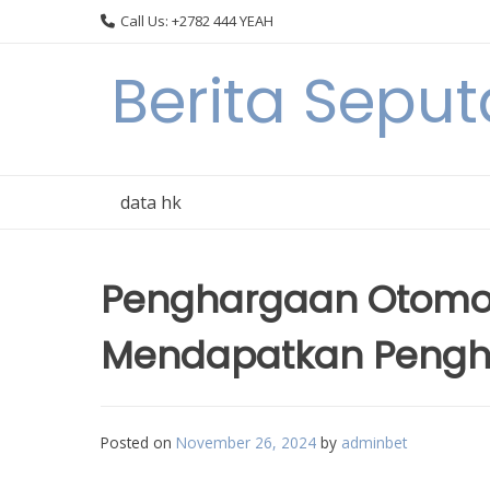
Skip
Call Us: +2782 444 YEAH
to
content
Berita Seput
data hk
Penghargaan Otomoti
Mendapatkan Pengh
Posted on
November 26, 2024
by
adminbet