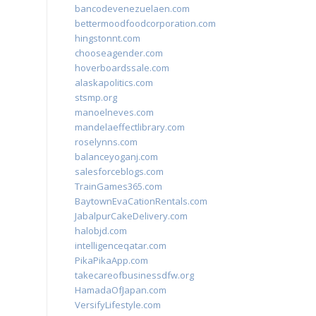
bancodevenezuelaen.com
bettermoodfoodcorporation.com
hingstonnt.com
chooseagender.com
hoverboardssale.com
alaskapolitics.com
stsmp.org
manoelneves.com
mandelaeffectlibrary.com
roselynns.com
balanceyoganj.com
salesforceblogs.com
TrainGames365.com
BaytownEvaCationRentals.com
JabalpurCakeDelivery.com
halobjd.com
intelligenceqatar.com
PikaPikaApp.com
takecareofbusinessdfw.org
HamadaOfJapan.com
VersifyLifestyle.com