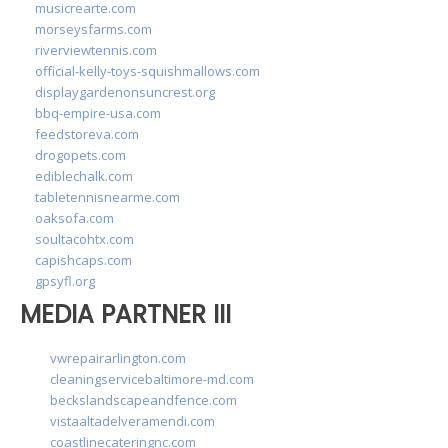
musicrearte.com
morseysfarms.com
riverviewtennis.com
official-kelly-toys-squishmallows.com
displaygardenonsuncrest.org
bbq-empire-usa.com
feedstoreva.com
drogopets.com
ediblechalk.com
tabletennisnearme.com
oaksofa.com
soultacohtx.com
capishcaps.com
gpsyfl.org
MEDIA PARTNER III
vwrepairarlington.com
cleaningservicebaltimore-md.com
beckslandscapeandfence.com
vistaaltadelveramendi.com
coastlinecateringnc.com