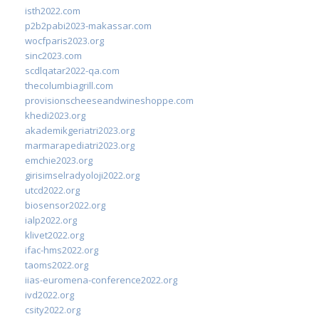
isth2022.com
p2b2pabi2023-makassar.com
wocfparis2023.org
sinc2023.com
scdlqatar2022-qa.com
thecolumbiagrill.com
provisionscheeseandwineshoppe.com
khedi2023.org
akademikgeriatri2023.org
marmarapediatri2023.org
emchie2023.org
girisimselradyoloji2022.org
utcd2022.org
biosensor2022.org
ialp2022.org
klivet2022.org
ifac-hms2022.org
taoms2022.org
iias-euromena-conference2022.org
ivd2022.org
csity2022.org