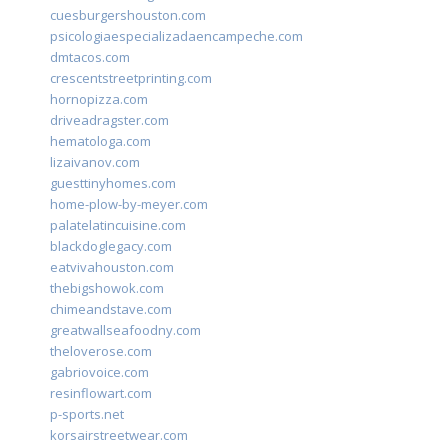
cuesburgershouston.com
psicologiaespecializadaencampeche.com
dmtacos.com
crescentstreetprinting.com
hornopizza.com
driveadragster.com
hematologa.com
lizaivanov.com
guesttinyhomes.com
home-plow-by-meyer.com
palatelatincuisine.com
blackdoglegacy.com
eatvivahouston.com
thebigshowok.com
chimeandstave.com
greatwallseafoodny.com
theloverose.com
gabriovoice.com
resinflowart.com
p-sports.net
korsairstreetwear.com