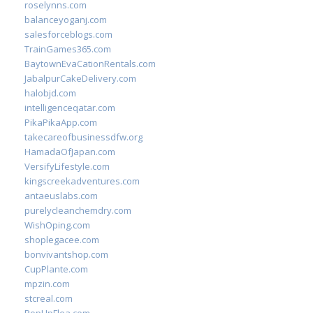
roselynns.com
balanceyoganj.com
salesforceblogs.com
TrainGames365.com
BaytownEvaCationRentals.com
JabalpurCakeDelivery.com
halobjd.com
intelligenceqatar.com
PikaPikaApp.com
takecareofbusinessdfw.org
HamadaOfJapan.com
VersifyLifestyle.com
kingscreekadventures.com
antaeuslabs.com
purelycleanchemdry.com
WishOping.com
shoplegacee.com
bonvivantshop.com
CupPlante.com
mpzin.com
stcreal.com