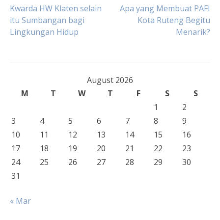
Post
Kwarda HW Klaten selain
Apa yang Membuat PAFI
itu Sumbangan bagi
Kota Ruteng Begitu
Lingkungan Hidup
Menarik?
navigation
August 2026
M
T
W
T
F
S
S
1
2
3
4
5
6
7
8
9
10
11
12
13
14
15
16
17
18
19
20
21
22
23
24
25
26
27
28
29
30
31
« Mar