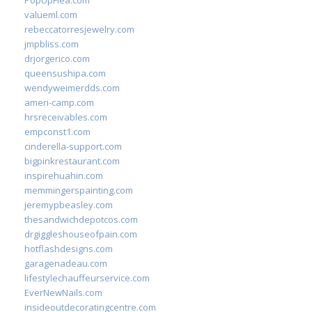
PopUpFlea.com
valueml.com
rebeccatorresjewelry.com
jmpbliss.com
drjorgerico.com
queensushipa.com
wendyweimerdds.com
ameri-camp.com
hrsreceivables.com
empconst1.com
cinderella-support.com
bigpinkrestaurant.com
inspirehuahin.com
memmingerspainting.com
jeremypbeasley.com
thesandwichdepotcos.com
drgiggleshouseofpain.com
hotflashdesigns.com
garagenadeau.com
lifestylechauffeurservice.com
EverNewNails.com
insideoutdecoratingcentre.com