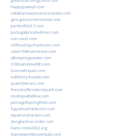
greenstarsmogcheck.com
happypawspl.com
callahansautoservicecenter.com
georgiascornermarket.com
perfectfit24-7.com
portugalprivatedriver.com
von-racer.com
coffeeshopcharleston.com
salon104mainstreet.com
alkaspringswater.com
318mainstreet8h.com
lovenailsspari.com
oakberry-kuwait.com
quartzliterary.com
friendsofbroderickpark.com
studiopiattellina.com
jannagrillspringfield.com
fujiyamacharleston.com
elpatronchardon.com
donglaishun-order.com
fiamc-rome2022.org
mariceworldessentials.com