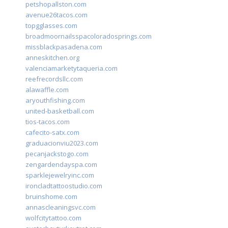
petshopallston.com
avenue26tacos.com
topgglasses.com
broadmoornailsspacoloradosprings.com
missblackpasadena.com
anneskitchen.org
valenciamarketytaqueria.com
reefrecordsllc.com
alawaffle.com
aryouthfishing.com
united-basketball.com
tios-tacos.com
cafecito-satx.com
graduacionviu2023.com
pecanjackstogo.com
zengardendayspa.com
sparklejewelryinc.com
ironcladtattoostudio.com
bruinshome.com
annascleaningsvc.com
wolfcitytattoo.com