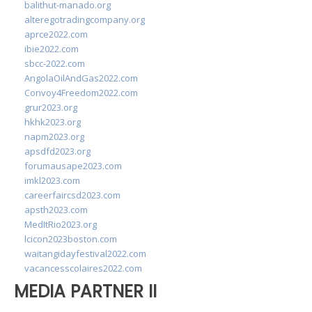
balithut-manado.org
alteregotradingcompany.org
aprce2022.com
ibie2022.com
sbcc-2022.com
AngolaOilAndGas2022.com
Convoy4Freedom2022.com
grur2023.org
hkhk2023.org
napm2023.org
apsdfd2023.org
forumausape2023.com
imkl2023.com
careerfaircsd2023.com
apsth2023.com
MedItRio2023.org
lcicon2023boston.com
waitangidayfestival2022.com
vacancesscolaires2022.com
MEDIA PARTNER II