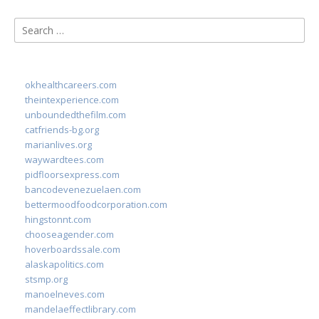
Search
for:
okhealthcareers.com
theintexperience.com
unboundedthefilm.com
catfriends-bg.org
marianlives.org
waywardtees.com
pidfloorsexpress.com
bancodevenezuelaen.com
bettermoodfoodcorporation.com
hingstonnt.com
chooseagender.com
hoverboardssale.com
alaskapolitics.com
stsmp.org
manoelneves.com
mandelaeffectlibrary.com