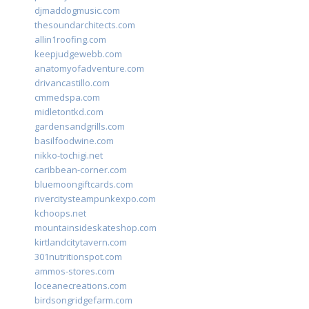
djmaddogmusic.com
thesoundarchitects.com
allin1roofing.com
keepjudgewebb.com
anatomyofadventure.com
drivancastillo.com
cmmedspa.com
midletontkd.com
gardensandgrills.com
basilfoodwine.com
nikko-tochigi.net
caribbean-corner.com
bluemoongiftcards.com
rivercitysteampunkexpo.com
kchoops.net
mountainsideskateshop.com
kirtlandcitytavern.com
301nutritionspot.com
ammos-stores.com
loceanecreations.com
birdsongridgefarm.com