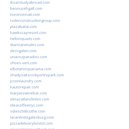
ibsarstudyabroad.com
bennusehgall.com
tsecincinnati.com
roderconstructiongroup.com
plazabatai.com
hawkscayresort.com
hellonquads.com
diarioanimales.com
decogaleri.com
unavozparadios.com
shoes-vert.com
elbotanicopanama.com
shadyoaksrockportrvpark.com
jccoinlaundry.com
kautorepair.com
marjaeswinebar.com
elmazatlanclinton.com
ideacoffeenyc.com
odieschillicothe.com
lacantinitagalesburg.com
pizzadeliverybristol.com