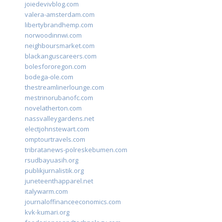
joiedevivblog.com
valera-amsterdam.com
libertybrandhemp.com
norwoodinnwi.com
neighboursmarket.com
blackanguscareers.com
bolesfororegon.com
bodega-ole.com
thestreamlinerlounge.com
mestrinorubanofc.com
novelatherton.com
nassvalleygardens.net
electjohnstewart.com
omptourtravels.com
tribratanews-polreskebumen.com
rsudbayuasih.org
publikjurnalistik.org
juneteenthapparel.net
italywarm.com
journaloffinanceeconomics.com
kvk-kumari.org