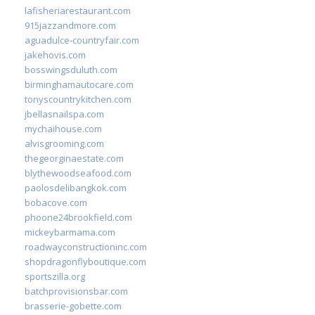
lafisheriarestaurant.com
915jazzandmore.com
aguadulce-countryfair.com
jakehovis.com
bosswingsduluth.com
birminghamautocare.com
tonyscountrykitchen.com
jbellasnailspa.com
mychaihouse.com
alvisgrooming.com
thegeorginaestate.com
blythewoodseafood.com
paolosdelibangkok.com
bobacove.com
phoone24brookfield.com
mickeybarmama.com
roadwayconstructioninc.com
shopdragonflyboutique.com
sportszilla.org
batchprovisionsbar.com
brasserie-gobette.com