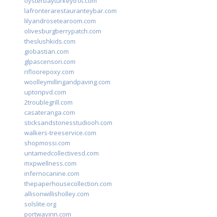
oysterbayturkeytrot.com
lafronterarestauranteybar.com
lilyandrosetearoom.com
olivesburgberrypatch.com
theslushkids.com
giobastian.com
glpascensori.com
rifloorepoxy.com
woolleymillingandpaving.com
uptonpvd.com
2troublegrill.com
casateranga.com
sticksandstonesstudiooh.com
walkers-treeservice.com
shopmossi.com
untamedcollectivesd.com
mxpwellness.com
infernocanine.com
thepaperhousecollection.com
allisonwillisholley.com
solslite.org
portwayinn.com