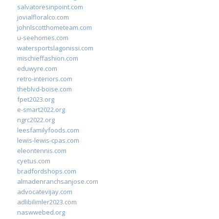
salvatoresinpoint.com
jovialfloralco.com
johnlscotthometeam.com
u-seehomes.com
watersportslagonissi.com
mischieffashion.com
eduwyre.com
retro-interiors.com
theblvd-boise.com
fpet2023.org
e-smart2022.org
ngrc2022.org
leesfamilyfoods.com
lewis-lewis-cpas.com
eleontennis.com
cyetus.com
bradfordshops.com
almadenranchsanjose.com
advocatevijay.com
adlibilimler2023.com
naswwebed.org