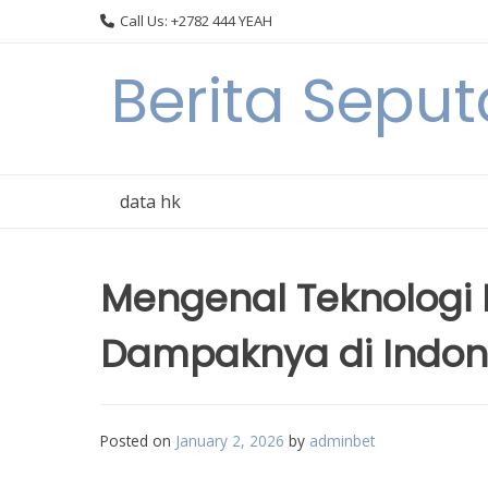
Skip
Call Us: +2782 444 YEAH
to
content
Berita Seput
data hk
Mengenal Teknologi K
Dampaknya di Indon
Posted on
January 2, 2026
by
adminbet