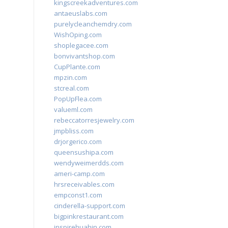
kingscreekadventures.com
antaeuslabs.com
purelycleanchemdry.com
WishOping.com
shoplegacee.com
bonvivantshop.com
CupPlante.com
mpzin.com
stcreal.com
PopUpFlea.com
valueml.com
rebeccatorresjewelry.com
jmpbliss.com
drjorgerico.com
queensushipa.com
wendyweimerdds.com
ameri-camp.com
hrsreceivables.com
empconst1.com
cinderella-support.com
bigpinkrestaurant.com
inspirehuahin.com