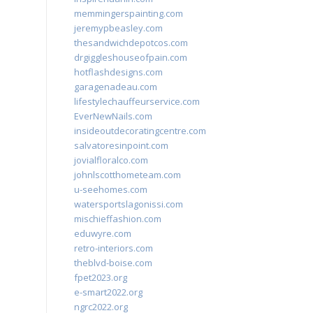
memmingerspainting.com
jeremypbeasley.com
thesandwichdepotcos.com
drgiggleshouseofpain.com
hotflashdesigns.com
garagenadeau.com
lifestylechauffeurservice.com
EverNewNails.com
insideoutdecoratingcentre.com
salvatoresinpoint.com
jovialfloralco.com
johnlscotthometeam.com
u-seehomes.com
watersportslagonissi.com
mischieffashion.com
eduwyre.com
retro-interiors.com
theblvd-boise.com
fpet2023.org
e-smart2022.org
ngrc2022.org