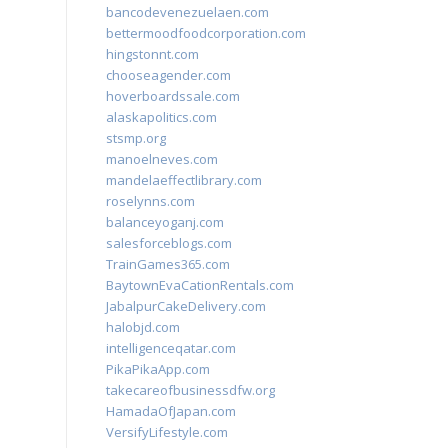
bancodevenezuelaen.com
bettermoodfoodcorporation.com
hingstonnt.com
chooseagender.com
hoverboardssale.com
alaskapolitics.com
stsmp.org
manoelneves.com
mandelaeffectlibrary.com
roselynns.com
balanceyoganj.com
salesforceblogs.com
TrainGames365.com
BaytownEvaCationRentals.com
JabalpurCakeDelivery.com
halobjd.com
intelligenceqatar.com
PikaPikaApp.com
takecareofbusinessdfw.org
HamadaOfJapan.com
VersifyLifestyle.com