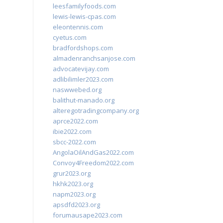
leesfamilyfoods.com
lewis-lewis-cpas.com
eleontennis.com
cyetus.com
bradfordshops.com
almadenranchsanjose.com
advocatevijay.com
adlibilimler2023.com
naswwebed.org
balithut-manado.org
alteregotradingcompany.org
aprce2022.com
ibie2022.com
sbcc-2022.com
AngolaOilAndGas2022.com
Convoy4Freedom2022.com
grur2023.org
hkhk2023.org
napm2023.org
apsdfd2023.org
forumausape2023.com