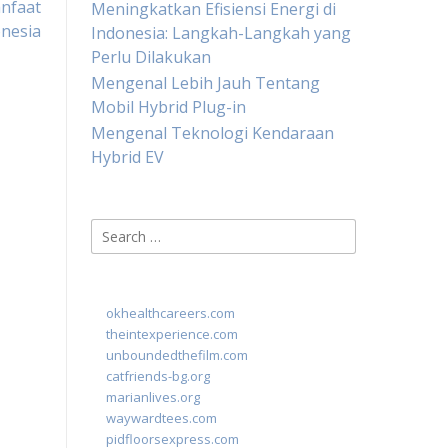
anfaat
Meningkatkan Efisiensi Energi di
nesia
Indonesia: Langkah-Langkah yang
Perlu Dilakukan
Mengenal Lebih Jauh Tentang
Mobil Hybrid Plug-in
Mengenal Teknologi Kendaraan
Hybrid EV
Search
for:
okhealthcareers.com
theintexperience.com
unboundedthefilm.com
catfriends-bg.org
marianlives.org
waywardtees.com
pidfloorsexpress.com