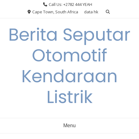
Skip
Call Us: +2782 444 YEAH
to
Cape Town, South Africa
data hk
content
Berita Seputar
Otomotif
Kendaraan
Listrik
Menu