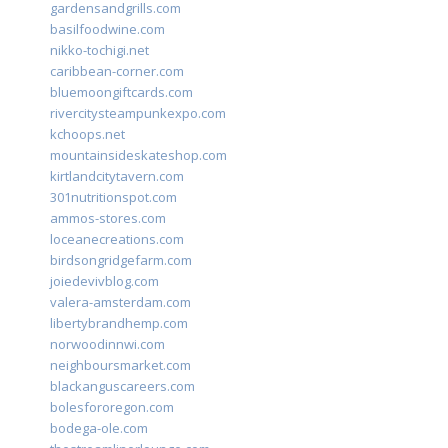
gardensandgrills.com
basilfoodwine.com
nikko-tochigi.net
caribbean-corner.com
bluemoongiftcards.com
rivercitysteampunkexpo.com
kchoops.net
mountainsideskateshop.com
kirtlandcitytavern.com
301nutritionspot.com
ammos-stores.com
loceanecreations.com
birdsongridgefarm.com
joiedevivblog.com
valera-amsterdam.com
libertybrandhemp.com
norwoodinnwi.com
neighboursmarket.com
blackanguscareers.com
bolesfororegon.com
bodega-ole.com