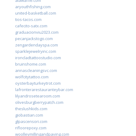
alawaffle.com
aryouthfishing.com
united-basketball.com
tios-tacos.com
cafecito-satx.com
graduacionviu2023.com
pecanjackstogo.com
zengardendayspa.com
sparklejewelryinc.com
ironcladtattoostudio.com
bruinshome.com
annascleaningsvc.com
wolfcitytattoo.com
oysterbayturkeytrot.com
lafronterarestauranteybar.com
lilyandrosetearoom.com
olivesburgberrypatch.com
theslushkids.com
giobastian.com
glpascensori.com
rifloorepoxy.com
woolleymillingandpaving.com