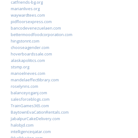
catfriends-bg.org
marianlives.org
waywardtees.com
pidfloorsexpress.com
bancodevenezuelaen.com
bettermoodfoodcorporation.com
hingstonnt.com
chooseagender.com
hoverboardssale.com
alaskapolitics.com
stsmp.org
manoelneves.com
mandelaeffectlibrary.com
roselynns.com
balanceyoganj.com
salesforceblogs.com
TrainGames365.com
BaytownEvaCationRentals.com
JabalpurCakeDelivery.com
halobjd.com
intelligenceqatar.com