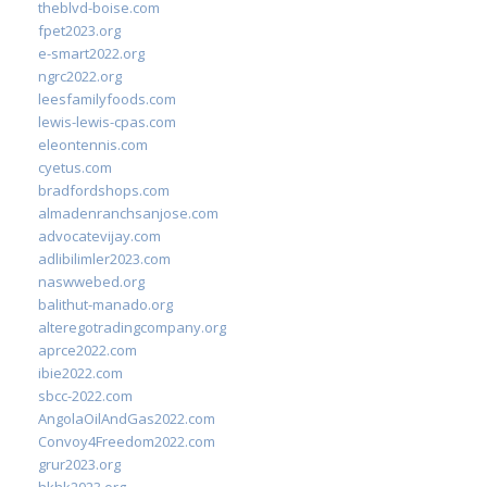
theblvd-boise.com
fpet2023.org
e-smart2022.org
ngrc2022.org
leesfamilyfoods.com
lewis-lewis-cpas.com
eleontennis.com
cyetus.com
bradfordshops.com
almadenranchsanjose.com
advocatevijay.com
adlibilimler2023.com
naswwebed.org
balithut-manado.org
alteregotradingcompany.org
aprce2022.com
ibie2022.com
sbcc-2022.com
AngolaOilAndGas2022.com
Convoy4Freedom2022.com
grur2023.org