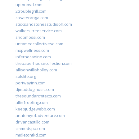
uptonpvd.com
2troublegrill.com
casateranga.com
sticksandstonesstudiooh.com
walkers-treeservice.com
shopmossi.com
untamedcollectivesd.com
mxpwellness.com
infernocanine.com
thepaperhousecollection.com
allisonwillisholley.com
solslite.org
portwayinn.com
djmaddogmusic.com
thesoundarchitects.com
allin1roofing.com
keepjudgewebb.com
anatomyofadventure.com
drivancastillo.com
cmmedspa.com
midletontkd.com