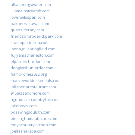
alkaspringswater.com
318mainstreet8h.com
lovenailsspari.com
oakberry-kuwait.com
quartzliterary.com
friendsofbroderickpark.com
studiopiattellina.com
jannagrillspringfield.com
fujiyamacharleston.com
elpatronchardon.com
donglaishun-order.com
fiamc-rome2022.org
mariceworldessentials.com
lafisheriarestaurant.com
915jazzandmore.com
aguadulce-countryfair.com
jakehovis.com
bosswingsduluth.com
birminghamautocare.com
tonyscountrykitchen.com
jbellasnailspa.com