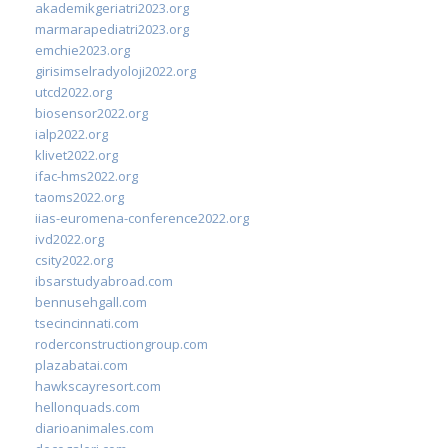
akademikgeriatri2023.org
marmarapediatri2023.org
emchie2023.org
girisimselradyoloji2022.org
utcd2022.org
biosensor2022.org
ialp2022.org
klivet2022.org
ifac-hms2022.org
taoms2022.org
iias-euromena-conference2022.org
ivd2022.org
csity2022.org
ibsarstudyabroad.com
bennusehgall.com
tsecincinnati.com
roderconstructiongroup.com
plazabatai.com
hawkscayresort.com
hellonquads.com
diarioanimales.com