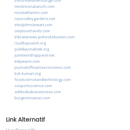
thestreamlinerlounge.com
mestrinorubanofc.com
novelatherton.com
nassvalleygardens.net
electjohnstewart.com
omptourtravels.com
tribratanews-polreskebumen.com
rsudbayuasih.org
publikjurnalistik.org
juneteenthapparel.net
italywarm.com
journaloffinanceeconomics.com
kvk-kumari.org
foodscienceandtechnology.com
scisportsscience.com
addisababacuisineaz.com
burgerimcamas.com
Link Alternatif