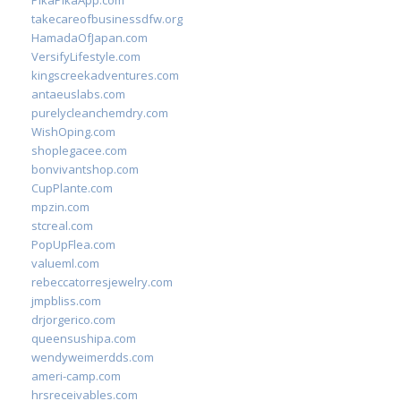
PikaPikaApp.com
takecareofbusinessdfw.org
HamadaOfJapan.com
VersifyLifestyle.com
kingscreekadventures.com
antaeuslabs.com
purelycleanchemdry.com
WishOping.com
shoplegacee.com
bonvivantshop.com
CupPlante.com
mpzin.com
stcreal.com
PopUpFlea.com
valueml.com
rebeccatorresjewelry.com
jmpbliss.com
drjorgerico.com
queensushipa.com
wendyweimerdds.com
ameri-camp.com
hrsreceivables.com