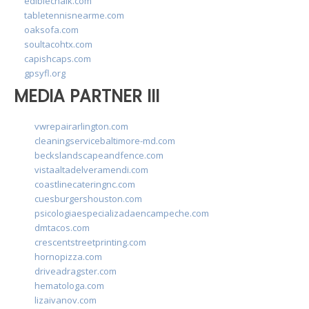
ediblechalk.com
tabletennisnearme.com
oaksofa.com
soultacohtx.com
capishcaps.com
gpsyfl.org
MEDIA PARTNER III
vwrepairarlington.com
cleaningservicebaltimore-md.com
beckslandscapeandfence.com
vistaaltadelveramendi.com
coastlinecateringnc.com
cuesburgershouston.com
psicologiaespecializadaencampeche.com
dmtacos.com
crescentstreetprinting.com
hornopizza.com
driveadragster.com
hematologa.com
lizaivanov.com