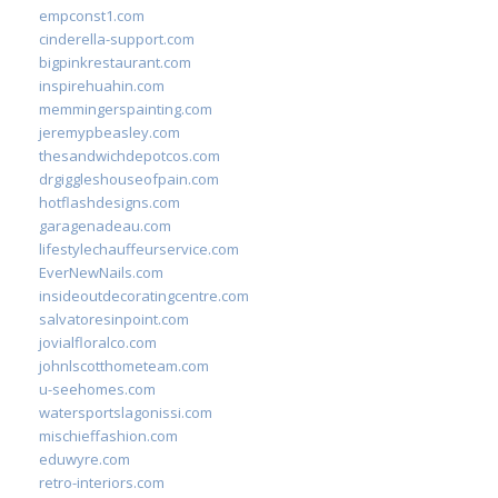
empconst1.com
cinderella-support.com
bigpinkrestaurant.com
inspirehuahin.com
memmingerspainting.com
jeremypbeasley.com
thesandwichdepotcos.com
drgiggleshouseofpain.com
hotflashdesigns.com
garagenadeau.com
lifestylechauffeurservice.com
EverNewNails.com
insideoutdecoratingcentre.com
salvatoresinpoint.com
jovialfloralco.com
johnlscotthometeam.com
u-seehomes.com
watersportslagonissi.com
mischieffashion.com
eduwyre.com
retro-interiors.com