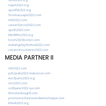
hkhk2023.org
napm2023.org
apsdfd2023.org
forumausape2023.com
imkl2023.com
careerfaircsd2023.com
apsth2023.com
MedItRio2023.org
lcicon2023boston.com
waitangidayfestival2022.com
vacancesscolaires2022.com
MEDIA PARTNER II
isth2022.com
p2b2pabi2023-makassar.com
wocfparis2023.org
sinc2023.com
scdlqatar2022-qa.com
thecolumbiagrill.com
provisionscheeseandwineshoppe.com
khedi2023.org