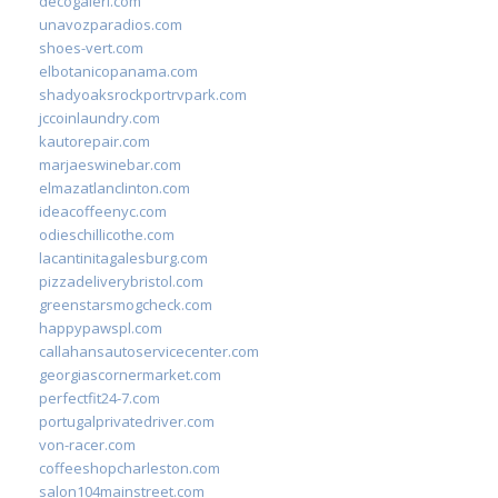
decogaleri.com
unavozparadios.com
shoes-vert.com
elbotanicopanama.com
shadyoaksrockportrvpark.com
jccoinlaundry.com
kautorepair.com
marjaeswinebar.com
elmazatlanclinton.com
ideacoffeenyc.com
odieschillicothe.com
lacantinitagalesburg.com
pizzadeliverybristol.com
greenstarsmogcheck.com
happypawspl.com
callahansautoservicecenter.com
georgiascornermarket.com
perfectfit24-7.com
portugalprivatedriver.com
von-racer.com
coffeeshopcharleston.com
salon104mainstreet.com