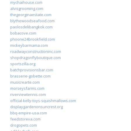
mychaihouse.com
alvisgrooming.com
thegeorginaestate.com
blythewoodseafood.com
paolosdelibangkok.com
bobacove.com
phoone24brookfield.com
mickeybarmama.com
roadwayconstructioninc.com
shopdragonflyboutique.com
sportszilla.org
batchprovisionsbar.com
brasserie-gobette.com
musicrearte.com
morseysfarms.com
riverviewtennis.com
official-kelly-toys-squishmallows.com
displaygardenonsuncrest.org
bbq-empire-usa.com
feedstoreva.com
drogopets.com