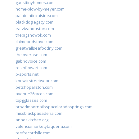
guesttinyhomes.com
home-plow-by-meyer.com
palatelatincuisine.com
blackdoglegacy.com
eatvivahouston.com
thebigshowok.com
chimeandstave.com
greatwallseafoodny.com
theloverose.com
gabriovoice.com
resinflowart.com
p-sports.net
korsairstreetwear.com
petshopallston.com
avenue26tacos.com
topgglasses.com
broadmoornailsspacoloradosprings.com
missblackpasadena.com
anneskitchen.org
valenciamarketytaqueria.com
reefrecordsllc.com