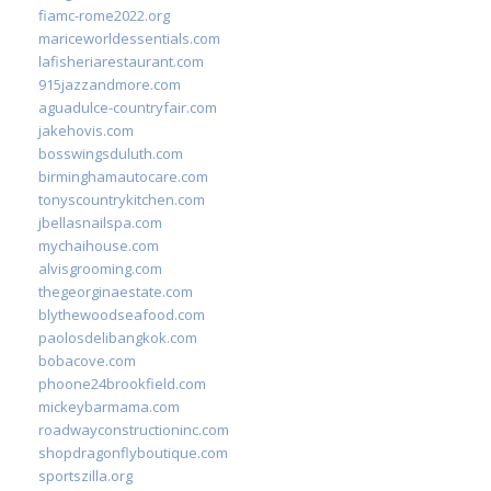
fiamc-rome2022.org
mariceworldessentials.com
lafisheriarestaurant.com
915jazzandmore.com
aguadulce-countryfair.com
jakehovis.com
bosswingsduluth.com
birminghamautocare.com
tonyscountrykitchen.com
jbellasnailspa.com
mychaihouse.com
alvisgrooming.com
thegeorginaestate.com
blythewoodseafood.com
paolosdelibangkok.com
bobacove.com
phoone24brookfield.com
mickeybarmama.com
roadwayconstructioninc.com
shopdragonflyboutique.com
sportszilla.org