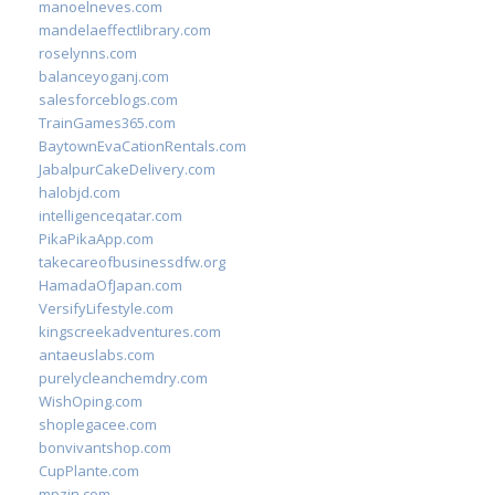
manoelneves.com
mandelaeffectlibrary.com
roselynns.com
balanceyoganj.com
salesforceblogs.com
TrainGames365.com
BaytownEvaCationRentals.com
JabalpurCakeDelivery.com
halobjd.com
intelligenceqatar.com
PikaPikaApp.com
takecareofbusinessdfw.org
HamadaOfJapan.com
VersifyLifestyle.com
kingscreekadventures.com
antaeuslabs.com
purelycleanchemdry.com
WishOping.com
shoplegacee.com
bonvivantshop.com
CupPlante.com
mpzin.com