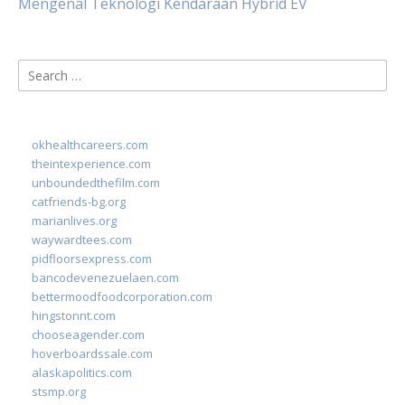
Mengenal Teknologi Kendaraan Hybrid EV
Search
for:
okhealthcareers.com
theintexperience.com
unboundedthefilm.com
catfriends-bg.org
marianlives.org
waywardtees.com
pidfloorsexpress.com
bancodevenezuelaen.com
bettermoodfoodcorporation.com
hingstonnt.com
chooseagender.com
hoverboardssale.com
alaskapolitics.com
stsmp.org