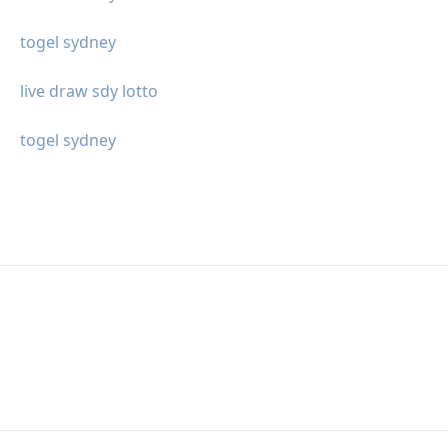
togel sydney
live draw sdy lotto
togel sydney