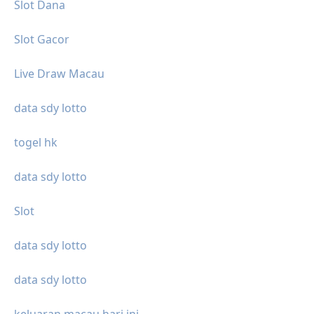
Slot Dana
Slot Gacor
Live Draw Macau
data sdy lotto
togel hk
data sdy lotto
Slot
data sdy lotto
data sdy lotto