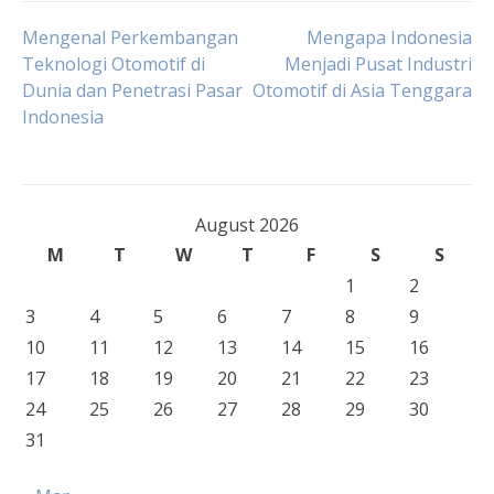
Post
Mengenal Perkembangan
Mengapa Indonesia
Teknologi Otomotif di
Menjadi Pusat Industri
Dunia dan Penetrasi Pasar
Otomotif di Asia Tenggara
navigation
Indonesia
August 2026
M
T
W
T
F
S
S
1
2
3
4
5
6
7
8
9
10
11
12
13
14
15
16
17
18
19
20
21
22
23
24
25
26
27
28
29
30
31