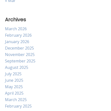
« Mar
Archives
March 2026
February 2026
January 2026
December 2025
November 2025
September 2025
August 2025
July 2025
June 2025
May 2025
April 2025
March 2025
February 2025