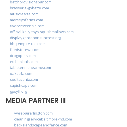
batchprovisionsbar.com
brasserie-gobette.com
musicrearte.com
morseysfarms.com
riverviewtennis.com
official-kelly-toys-squishmallows.com
displaygardenonsuncrest.org
bbq-empire-usa.com
feedstoreva.com
drogopets.com
ediblechalk.com
tabletennisnearme.com
oaksofa.com
soultacohtx.com
capishcaps.com
gpsyfl.org
MEDIA PARTNER III
vwrepairarlington.com
cleaningservicebaltimore-md.com
beckslandscapeandfence.com