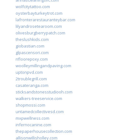
annascleaningsvc.com
wolfcitytattoo.com
oysterbayturkeytrot.com
lafronterarestauranteybar.com
lilyandrosetearoom.com
olivesburgberrypatch.com
theslushkids.com
giobastian.com
glpascensori.com
rifloorepoxy.com
woolleymillingandpaving.com
uptonpvd.com
2troublegrill.com
casateranga.com
sticksandstonesstudiooh.com
walkers-treeservice.com
shopmossi.com
untamedcollectivesd.com
mxpwellness.com
infernocanine.com
thepaperhousecollection.com
allisonwillisholley.com