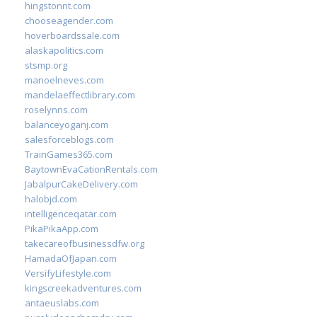
hingstonnt.com
chooseagender.com
hoverboardssale.com
alaskapolitics.com
stsmp.org
manoelneves.com
mandelaeffectlibrary.com
roselynns.com
balanceyoganj.com
salesforceblogs.com
TrainGames365.com
BaytownEvaCationRentals.com
JabalpurCakeDelivery.com
halobjd.com
intelligenceqatar.com
PikaPikaApp.com
takecareofbusinessdfw.org
HamadaOfJapan.com
VersifyLifestyle.com
kingscreekadventures.com
antaeuslabs.com