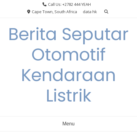
Skip
Call Us: +2782 444 YEAH
to
Cape Town, South Africa
data hk
content
Berita Seputar
Otomotif
Kendaraan
Listrik
Menu