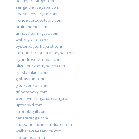
pecanjackstogo.com
zengardendayspa.com
sparklejewelryinc.com
ironcladtattoostudio.com
bruinshome.com
annascleaningsvc.com
wolfcitytattoo.com
oysterbayturkeytrot.com
lafronterarestauranteybar.com
lilyandrosetearoom.com
olivesburgberrypatch.com
theslushkids.com
giobastian.com
glpascensori.com
rifloorepoxy.com
woolleymillingandpaving.com
uptonpvd.com
2troublegrill.com
casateranga.com
sticksandstonesstudiooh.com
walkers-treeservice.com
shopmossi.com