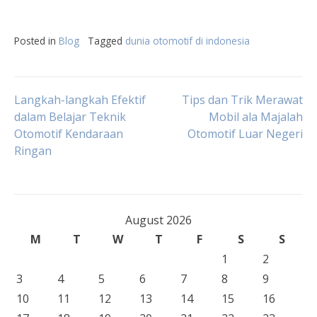
Posted in
Blog
Tagged
dunia otomotif di indonesia
Post
Langkah-langkah Efektif
Tips dan Trik Merawat
dalam Belajar Teknik
Mobil ala Majalah
Otomotif Kendaraan
Otomotif Luar Negeri
navigation
Ringan
August 2026
M
T
W
T
F
S
S
1
2
3
4
5
6
7
8
9
10
11
12
13
14
15
16