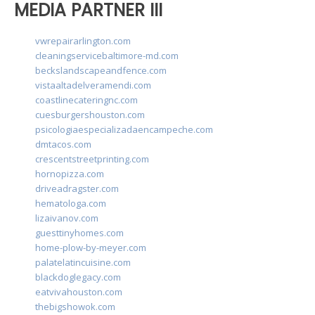
MEDIA PARTNER III
vwrepairarlington.com
cleaningservicebaltimore-md.com
beckslandscapeandfence.com
vistaaltadelveramendi.com
coastlinecateringnc.com
cuesburgershouston.com
psicologiaespecializadaencampeche.com
dmtacos.com
crescentstreetprinting.com
hornopizza.com
driveadragster.com
hematologa.com
lizaivanov.com
guesttinyhomes.com
home-plow-by-meyer.com
palatelatincuisine.com
blackdoglegacy.com
eatvivahouston.com
thebigshowok.com