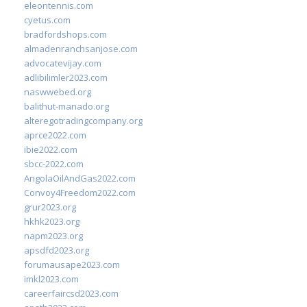
eleontennis.com
cyetus.com
bradfordshops.com
almadenranchsanjose.com
advocatevijay.com
adlibilimler2023.com
naswwebed.org
balithut-manado.org
alteregotradingcompany.org
aprce2022.com
ibie2022.com
sbcc-2022.com
AngolaOilAndGas2022.com
Convoy4Freedom2022.com
grur2023.org
hkhk2023.org
napm2023.org
apsdfd2023.org
forumausape2023.com
imkl2023.com
careerfaircsd2023.com