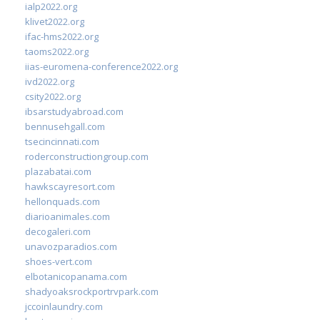
ialp2022.org
klivet2022.org
ifac-hms2022.org
taoms2022.org
iias-euromena-conference2022.org
ivd2022.org
csity2022.org
ibsarstudyabroad.com
bennusehgall.com
tsecincinnati.com
roderconstructiongroup.com
plazabatai.com
hawkscayresort.com
hellonquads.com
diarioanimales.com
decogaleri.com
unavozparadios.com
shoes-vert.com
elbotanicopanama.com
shadyoaksrockportrvpark.com
jccoinlaundry.com