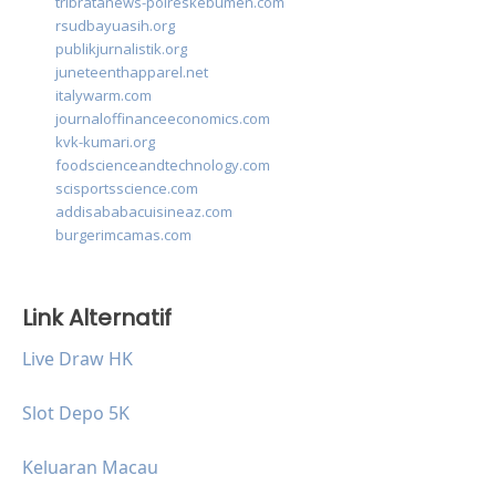
tribratanews-polreskebumen.com
rsudbayuasih.org
publikjurnalistik.org
juneteenthapparel.net
italywarm.com
journaloffinanceeconomics.com
kvk-kumari.org
foodscienceandtechnology.com
scisportsscience.com
addisababacuisineaz.com
burgerimcamas.com
Link Alternatif
Live Draw HK
Slot Depo 5K
Keluaran Macau