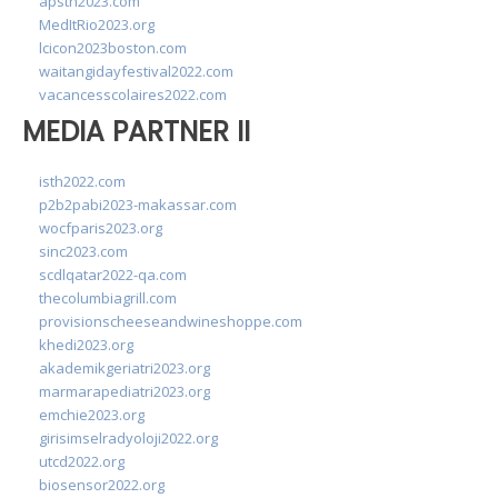
apsth2023.com
MedItRio2023.org
lcicon2023boston.com
waitangidayfestival2022.com
vacancesscolaires2022.com
MEDIA PARTNER II
isth2022.com
p2b2pabi2023-makassar.com
wocfparis2023.org
sinc2023.com
scdlqatar2022-qa.com
thecolumbiagrill.com
provisionscheeseandwineshoppe.com
khedi2023.org
akademikgeriatri2023.org
marmarapediatri2023.org
emchie2023.org
girisimselradyoloji2022.org
utcd2022.org
biosensor2022.org