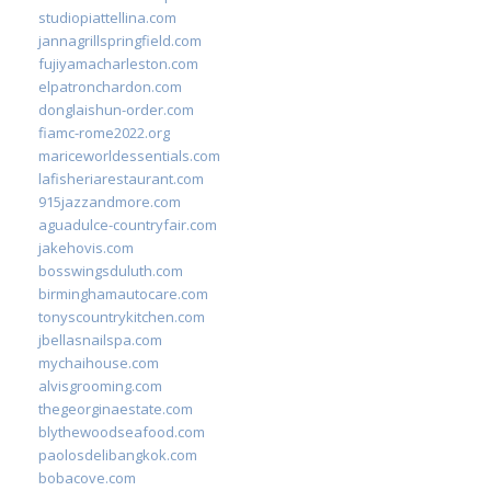
studiopiattellina.com
jannagrillspringfield.com
fujiyamacharleston.com
elpatronchardon.com
donglaishun-order.com
fiamc-rome2022.org
mariceworldessentials.com
lafisheriarestaurant.com
915jazzandmore.com
aguadulce-countryfair.com
jakehovis.com
bosswingsduluth.com
birminghamautocare.com
tonyscountrykitchen.com
jbellasnailspa.com
mychaihouse.com
alvisgrooming.com
thegeorginaestate.com
blythewoodseafood.com
paolosdelibangkok.com
bobacove.com