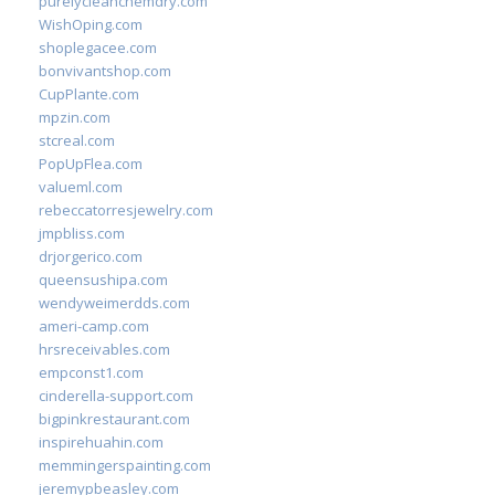
purelycleanchemdry.com
WishOping.com
shoplegacee.com
bonvivantshop.com
CupPlante.com
mpzin.com
stcreal.com
PopUpFlea.com
valueml.com
rebeccatorresjewelry.com
jmpbliss.com
drjorgerico.com
queensushipa.com
wendyweimerdds.com
ameri-camp.com
hrsreceivables.com
empconst1.com
cinderella-support.com
bigpinkrestaurant.com
inspirehuahin.com
memmingerspainting.com
jeremypbeasley.com