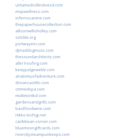
untamedcollectivesd.com
mxpwellness.com
infernocanine.com
thepaperhousecollection.com
allisonwillisholley.com
solslite.org
portwayinn.com
djmaddogmusic.com
thesoundarchitects.com
allin1roofing.com
keepjudgewebb.com
anatomyofadventure.com
drivancastillo.com
cmmedspa.com
midletontkd.com
gardensandgrills.com
basilfoodwine.com
nikko-tochigi.net
caribbean-corner.com
bluemoongiftcards.com
rivercitysteampunkexpo.com