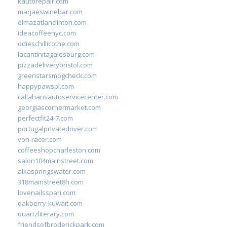
kautorepair.com
marjaeswinebar.com
elmazatlanclinton.com
ideacoffeenyc.com
odieschillicothe.com
lacantinitagalesburg.com
pizzadeliverybristol.com
greenstarsmogcheck.com
happypawspl.com
callahansautoservicecenter.com
georgiascornermarket.com
perfectfit24-7.com
portugalprivatedriver.com
von-racer.com
coffeeshopcharleston.com
salon104mainstreet.com
alkaspringswater.com
318mainstreet8h.com
lovenailsspari.com
oakberry-kuwait.com
quartzliterary.com
friendsofbroderickpark.com