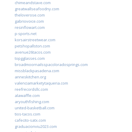
chimeandstave.com
greatwallseafoodny.com
theloverose.com
gabriovoice.com
resinflowart.com
p-sports.net
korsairstreetwear.com
petshopallston.com
avenue26tacos.com
topgglasses.com
broadmoornailsspacoloradosprings.com
missblackpasadena.com
anneskitchen.org
valenciamarketytaqueria.com
reefrecordsllc.com
alawaffle.com
aryouthfishing.com
united-basketball.com
tios-tacos.com
cafecito-satx.com
graduacionviu2023.com