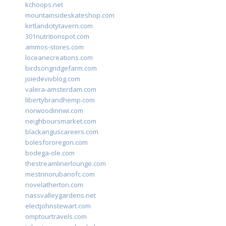
kchoops.net
mountainsideskateshop.com
kirtlandcitytavern.com
301nutritionspot.com
ammos-stores.com
loceanecreations.com
birdsongridgefarm.com
joiedevivblog.com
valera-amsterdam.com
libertybrandhemp.com
norwoodinnwi.com
neighboursmarket.com
blackanguscareers.com
bolesfororegon.com
bodega-ole.com
thestreamlinerlounge.com
mestrinorubanofc.com
novelatherton.com
nassvalleygardens.net
electjohnstewart.com
omptourtravels.com