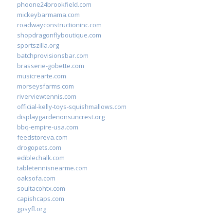
phoone24brookfield.com
mickeybarmama.com
roadwayconstructioninc.com
shopdragonflyboutique.com
sportszilla.org
batchprovisionsbar.com
brasserie-gobette.com
musicrearte.com
morseysfarms.com
riverviewtennis.com
official-kelly-toys-squishmallows.com
displaygardenonsuncrest.org
bbq-empire-usa.com
feedstoreva.com
drogopets.com
ediblechalk.com
tabletennisnearme.com
oaksofa.com
soultacohtx.com
capishcaps.com
gpsyfl.org