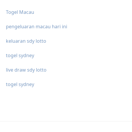
Togel Macau
pengeluaran macau hari ini
keluaran sdy lotto
togel sydney
live draw sdy lotto
togel sydney