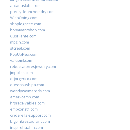
antaeuslabs.com
purelycleanchemdry.com
WishOping.com
shoplegacee.com
bonvivantshop.com
CupPlante.com
mpzin.com
stcreal.com
PopUpFlea.com
valueml.com
rebeccatorresjewelry.com
jmpbliss.com
drjorgerico.com
queensushipa.com
wendyweimerdds.com
ameri-camp.com
hrsreceivables.com
empconst1.com
cinderella-support.com
bigpinkrestaurant.com
inspirehuahin.com