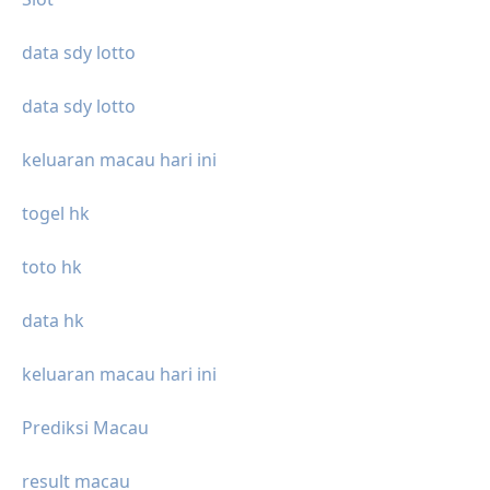
data sdy lotto
data sdy lotto
keluaran macau hari ini
togel hk
toto hk
data hk
keluaran macau hari ini
Prediksi Macau
result macau