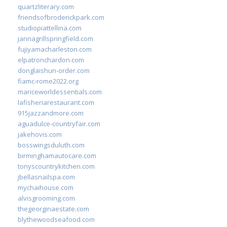
quartzliterary.com
friendsofbroderickpark.com
studiopiattellina.com
jannagrillspringfield.com
fujiyamacharleston.com
elpatronchardon.com
donglaishun-order.com
fiamc-rome2022.org
mariceworldessentials.com
lafisheriarestaurant.com
915jazzandmore.com
aguadulce-countryfair.com
jakehovis.com
bosswingsduluth.com
birminghamautocare.com
tonyscountrykitchen.com
jbellasnailspa.com
mychaihouse.com
alvisgrooming.com
thegeorginaestate.com
blythewoodseafood.com