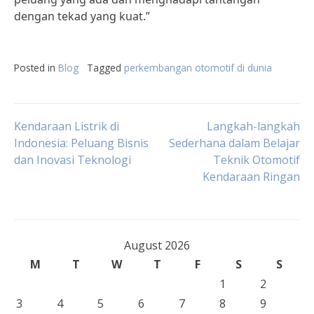
dengan tekad yang kuat.”
Posted in
Blog
Tagged
perkembangan otomotif di dunia
Post
Kendaraan Listrik di
Langkah-langkah
Indonesia: Peluang Bisnis
Sederhana dalam Belajar
dan Inovasi Teknologi
Teknik Otomotif
navigation
Kendaraan Ringan
August 2026
M
T
W
T
F
S
S
1
2
3
4
5
6
7
8
9