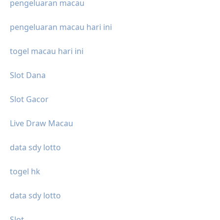
pengeluaran macau
pengeluaran macau hari ini
togel macau hari ini
Slot Dana
Slot Gacor
Live Draw Macau
data sdy lotto
togel hk
data sdy lotto
Slot