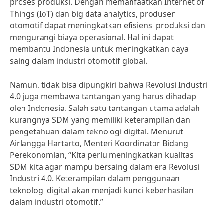
proses produksi. Dengan memanfaatkan Internet of
Things (IoT) dan big data analytics, produsen
otomotif dapat meningkatkan efisiensi produksi dan
mengurangi biaya operasional. Hal ini dapat
membantu Indonesia untuk meningkatkan daya
saing dalam industri otomotif global.
Namun, tidak bisa dipungkiri bahwa Revolusi Industri
4.0 juga membawa tantangan yang harus dihadapi
oleh Indonesia. Salah satu tantangan utama adalah
kurangnya SDM yang memiliki keterampilan dan
pengetahuan dalam teknologi digital. Menurut
Airlangga Hartarto, Menteri Koordinator Bidang
Perekonomian, “Kita perlu meningkatkan kualitas
SDM kita agar mampu bersaing dalam era Revolusi
Industri 4.0. Keterampilan dalam penggunaan
teknologi digital akan menjadi kunci keberhasilan
dalam industri otomotif.”