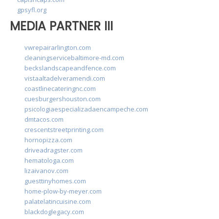
gpsyfl.org
MEDIA PARTNER III
vwrepairarlington.com
cleaningservicebaltimore-md.com
beckslandscapeandfence.com
vistaaltadelveramendi.com
coastlinecateringnc.com
cuesburgershouston.com
psicologiaespecializadaencampeche.com
dmtacos.com
crescentstreetprinting.com
hornopizza.com
driveadragster.com
hematologa.com
lizaivanov.com
guesttinyhomes.com
home-plow-by-meyer.com
palatelatincuisine.com
blackdoglegacy.com