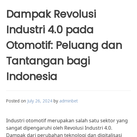
Dampak Revolusi
Industri 4.0 pada
Otomotif: Peluang dan
Tantangan bagi
Indonesia
Posted on
July 26, 2024
by
adminbet
Industri otomotif merupakan salah satu sektor yang
sangat dipengaruhi oleh Revolusi Industri 4.0.
Dampak dari perubahan teknologi dan digitalisasi