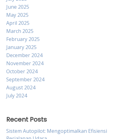
June 2025
May 2025
April 2025
March 2025
February 2025
January 2025
December 2024
November 2024
October 2024
September 2024
August 2024
July 2024
Recent Posts
Sistem Autopilot: Mengoptimalkan Efisiensi
Perjalanan Udara