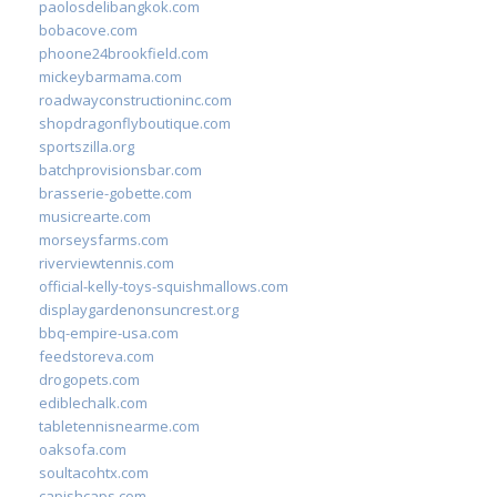
paolosdelibangkok.com
bobacove.com
phoone24brookfield.com
mickeybarmama.com
roadwayconstructioninc.com
shopdragonflyboutique.com
sportszilla.org
batchprovisionsbar.com
brasserie-gobette.com
musicrearte.com
morseysfarms.com
riverviewtennis.com
official-kelly-toys-squishmallows.com
displaygardenonsuncrest.org
bbq-empire-usa.com
feedstoreva.com
drogopets.com
ediblechalk.com
tabletennisnearme.com
oaksofa.com
soultacohtx.com
capishcaps.com