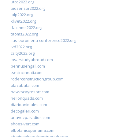
utcd2022.org
biosensor2022.org
ialp2022.org
klivet2022.org
ifac-hms2022.org
taoms2022.org
iias-euromena-conference2022.org
ivd2022.org
csity2022.org
ibsarstudyabroad.com
bennusehgall.com
tsecincinnati.com
roderconstructiongroup.com
plazabatai.com
hawkscayresort.com
hellonquads.com
diarioanimales.com
decogaleri.com
unavozparadios.com
shoes-vert.com
elbotanicopanama.com
shadyoaksrockportrvpark.com