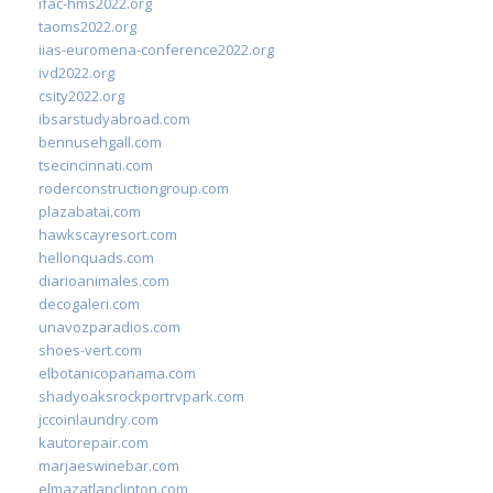
ifac-hms2022.org
taoms2022.org
iias-euromena-conference2022.org
ivd2022.org
csity2022.org
ibsarstudyabroad.com
bennusehgall.com
tsecincinnati.com
roderconstructiongroup.com
plazabatai.com
hawkscayresort.com
hellonquads.com
diarioanimales.com
decogaleri.com
unavozparadios.com
shoes-vert.com
elbotanicopanama.com
shadyoaksrockportrvpark.com
jccoinlaundry.com
kautorepair.com
marjaeswinebar.com
elmazatlanclinton.com