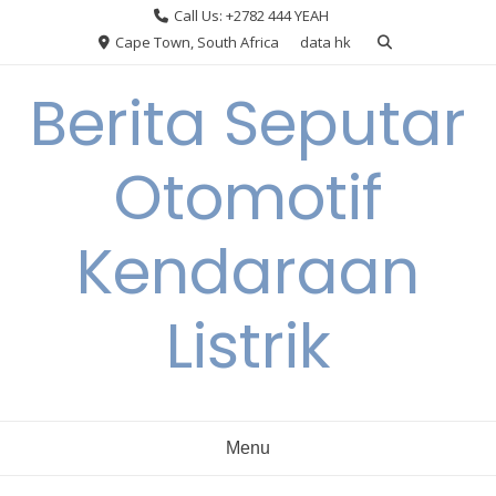
Skip
Call Us: +2782 444 YEAH
to
Cape Town, South Africa
data hk
content
Berita Seputar
Otomotif
Kendaraan
Listrik
Menu