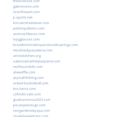
theloverose.com
gabriovoice.com
resinflowart.com
p-sports.net
korsairstreetwear.com
petshopallston.com
avenue26tacos.com
topgglasses.com
broadmoornailsspacoloradosprings.com
missblackpasadena.com
anneskitchen.org
valenciamarketytaqueria.com
reefrecordsllc.com
alawaffle.com
aryouthfishing.com
united-basketball.com
tios-tacos.com
cafecito-satx.com
graduacionviu2023.com
pecanjackstogo.com
zengardendayspa.com
sparklejewelryinc.com