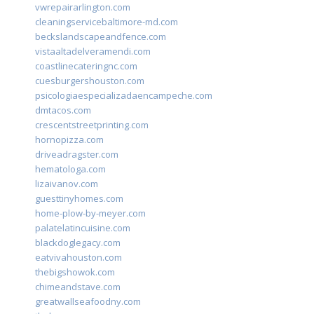
vwrepairarlington.com
cleaningservicebaltimore-md.com
beckslandscapeandfence.com
vistaaltadelveramendi.com
coastlinecateringnc.com
cuesburgershouston.com
psicologiaespecializadaencampeche.com
dmtacos.com
crescentstreetprinting.com
hornopizza.com
driveadragster.com
hematologa.com
lizaivanov.com
guesttinyhomes.com
home-plow-by-meyer.com
palatelatincuisine.com
blackdoglegacy.com
eatvivahouston.com
thebigshowok.com
chimeandstave.com
greatwallseafoodny.com