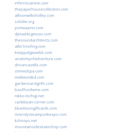
infernocanine.com
thepaperhousecollection.com
allisonwillisholley.com
solslite.org
portwayinn.com
djmaddogmusic.com
thesoundarchitects.com
allin1roofing.com
keepjudgewebb.com
anatomyofadventure.com
drivancastillo.com
cmmedspa.com
midletontkd.com
gardensandgrills.com
basilfoodwine.com
nikko-tochigi.net
caribbean-corner.com
bluemoongiftcards.com
rivercitysteampunkexpo.com
kchoops.net
mountainsideskateshop.com