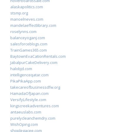
hoverboardssale.com
alaskapolitics.com
stsmp.org
manoelneves.com
mandelaeffectlibrary.com
roselynns.com
balanceyoganj.com
salesforceblogs.com
TrainGames365.com
BaytownEvaCationRentals.com
JabalpurCakeDelivery.com
halobjd.com
intelligenceqatar.com
PikaPikaApp.com
takecareofbusinessdfw.org
HamadaOfJapan.com
VersifyLifestyle.com
kingscreekadventures.com
antaeuslabs.com
purelycleanchemdry.com
WishOping.com
shoplegacee.com