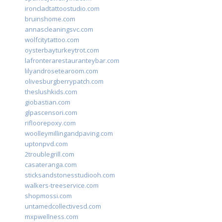
ironcladtattoostudio.com
bruinshome.com
annascleaningsvc.com
wolfcitytattoo.com
oysterbayturkeytrot.com
lafronterarestauranteybar.com
lilyandrosetearoom.com
olivesburgberrypatch.com
theslushkids.com
giobastian.com
glpascensori.com
rifloorepoxy.com
woolleymillingandpaving.com
uptonpvd.com
2troublegrill.com
casateranga.com
sticksandstonesstudiooh.com
walkers-treeservice.com
shopmossi.com
untamedcollectivesd.com
mxpwellness.com