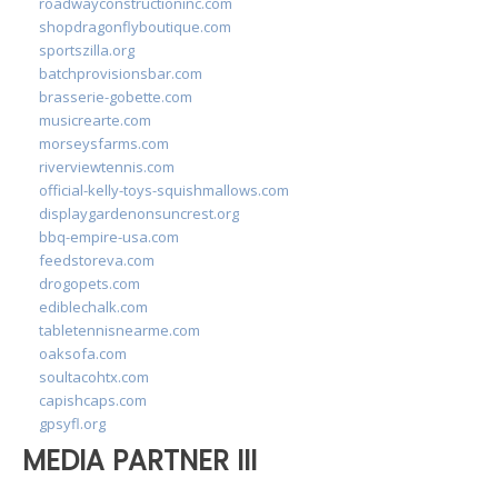
roadwayconstructioninc.com
shopdragonflyboutique.com
sportszilla.org
batchprovisionsbar.com
brasserie-gobette.com
musicrearte.com
morseysfarms.com
riverviewtennis.com
official-kelly-toys-squishmallows.com
displaygardenonsuncrest.org
bbq-empire-usa.com
feedstoreva.com
drogopets.com
ediblechalk.com
tabletennisnearme.com
oaksofa.com
soultacohtx.com
capishcaps.com
gpsyfl.org
MEDIA PARTNER III