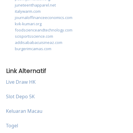
juneteenthapparel.net
italywarm.com
journaloffinanceeconomics.com
kvk-kumari.org
foodscienceandtechnology.com
scisportsscience.com
addisababacuisineaz.com
burgerimcamas.com
Link Alternatif
Live Draw HK
Slot Depo 5K
Keluaran Macau
Togel