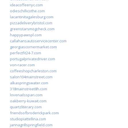
ideacoffeenyc.com
odieschillicothe.com
lacantinitagalesburg.com
pizzadeliverybristol.com
greenstarsmogcheck.com
happypawspl.com
callahansautoservicecenter.com
georgiascornermarket.com
perfectfit24-7.com
portugalprivatedriver.com
von-racer.com
coffeeshopcharleston.com
salon104mainstreet.com
alkaspringswater.com
318mainstreet8h.com
lovenailsspari.com
oakberry-kuwait.com
quartzliterary.com
friendsofbroderickpark.com
studiopiattellina.com
jannagrillspringfield.com