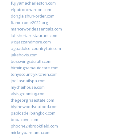
fujiyamacharleston.com
elpatronchardon.com
donglaishun-order.com
fiamc-rome2022.org
mariceworldessentials.com
lafisheriarestaurant.com
915jazzandmore.com
aguadulce-countryfair.com
jakehovis.com
bosswingsduluth.com
birminghamautocare.com
tonyscountrykitchen.com
jbellasnailspa.com
mychaihouse.com
alvisgrooming.com
thegeorginaestate.com
blythewoodseafood.com
paolosdelibangkok.com
bobacove.com
phoone24brookfield.com
mickeybarmama.com