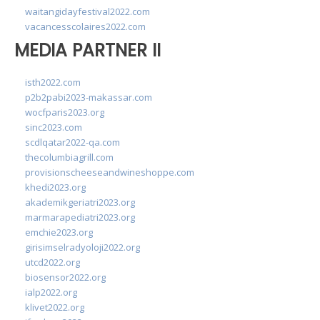
waitangidayfestival2022.com
vacancesscolaires2022.com
MEDIA PARTNER II
isth2022.com
p2b2pabi2023-makassar.com
wocfparis2023.org
sinc2023.com
scdlqatar2022-qa.com
thecolumbiagrill.com
provisionscheeseandwineshoppe.com
khedi2023.org
akademikgeriatri2023.org
marmarapediatri2023.org
emchie2023.org
girisimselradyoloji2022.org
utcd2022.org
biosensor2022.org
ialp2022.org
klivet2022.org