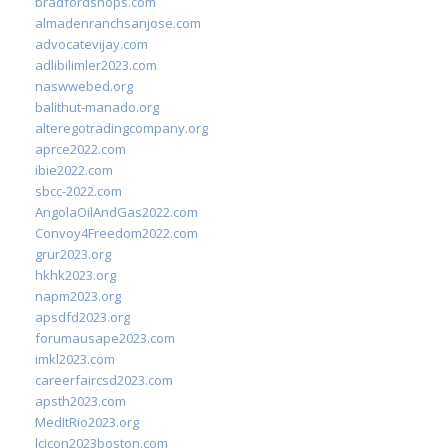
bradfordshops.com
almadenranchsanjose.com
advocatevijay.com
adlibilimler2023.com
naswwebed.org
balithut-manado.org
alteregotradingcompany.org
aprce2022.com
ibie2022.com
sbcc-2022.com
AngolaOilAndGas2022.com
Convoy4Freedom2022.com
grur2023.org
hkhk2023.org
napm2023.org
apsdfd2023.org
forumausape2023.com
imkl2023.com
careerfaircsd2023.com
apsth2023.com
MedItRio2023.org
lcicon2023boston.com