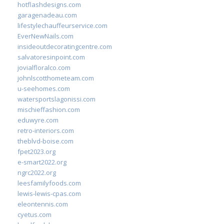
hotflashdesigns.com
garagenadeau.com
lifestylechauffeurservice.com
EverNewNails.com
insideoutdecoratingcentre.com
salvatoresinpoint.com
jovialfloralco.com
johnlscotthometeam.com
u-seehomes.com
watersportslagonissi.com
mischieffashion.com
eduwyre.com
retro-interiors.com
theblvd-boise.com
fpet2023.org
e-smart2022.org
ngrc2022.org
leesfamilyfoods.com
lewis-lewis-cpas.com
eleontennis.com
cyetus.com