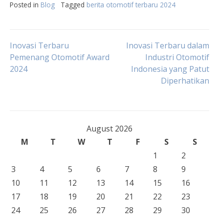
Posted in
Blog
Tagged
berita otomotif terbaru 2024
Post
Inovasi Terbaru
Inovasi Terbaru dalam
Pemenang Otomotif Award
Industri Otomotif
2024
Indonesia yang Patut
navigation
Diperhatikan
August 2026
M
T
W
T
F
S
S
1
2
3
4
5
6
7
8
9
10
11
12
13
14
15
16
17
18
19
20
21
22
23
24
25
26
27
28
29
30