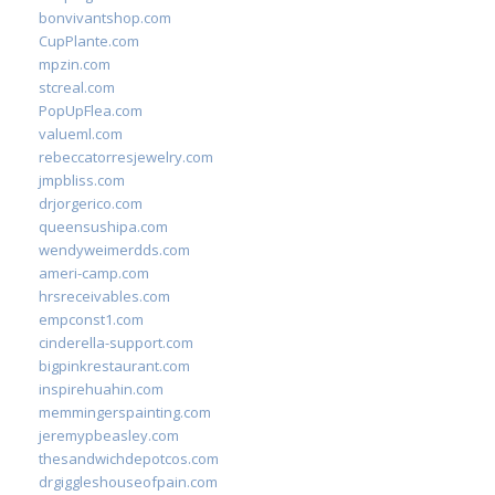
bonvivantshop.com
CupPlante.com
mpzin.com
stcreal.com
PopUpFlea.com
valueml.com
rebeccatorresjewelry.com
jmpbliss.com
drjorgerico.com
queensushipa.com
wendyweimerdds.com
ameri-camp.com
hrsreceivables.com
empconst1.com
cinderella-support.com
bigpinkrestaurant.com
inspirehuahin.com
memmingerspainting.com
jeremypbeasley.com
thesandwichdepotcos.com
drgiggleshouseofpain.com