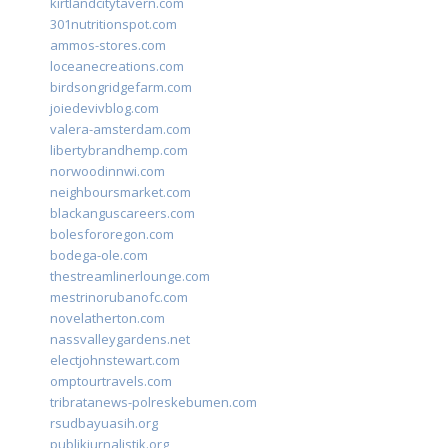
kirtlandcitytavern.com
301nutritionspot.com
ammos-stores.com
loceanecreations.com
birdsongridgefarm.com
joiedevivblog.com
valera-amsterdam.com
libertybrandhemp.com
norwoodinnwi.com
neighboursmarket.com
blackanguscareers.com
bolesfororegon.com
bodega-ole.com
thestreamlinerlounge.com
mestrinorubanofc.com
novelatherton.com
nassvalleygardens.net
electjohnstewart.com
omptourtravels.com
tribratanews-polreskebumen.com
rsudbayuasih.org
publikjurnalistik.org