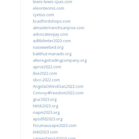
lewis-lewis-cpas.com
eleontennis.com
cyetus.com
bradfordshops.com
almadenranchsanjose.com
advocatevijay.com
adlibilimler2023.com
naswwebed.org
balithut-manado.org
alteregotradingcompany.org
aprce2022.com
ibie2022.com
sbcc-2022.com
AngolaOilAndGas2022.com
Convoy4Freedom2022.com
grur2023.org
hkhk2023.org
napm2023.org
apsdfd2023.org
forumausape2023.com
imkl2023.com
careerfaircsd2023.com