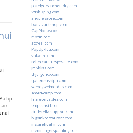
purelycleanchemdry.com
WishOping.com
shoplegacee.com
bonvivantshop.com
CupPlante.com
hui
mpzin.com
stcreal.com
PopUpFlea.com
valueml.com
rebeccatorresjewelry.com
jmpbliss.com
i.
drjorgerico.com
queensushipa.com
wendyweimerdds.com
ameri-camp.com
“Balap
hrsreceivables.com
 dan
empconst1.com
cinderella-support.com
enal
bigpinkrestaurant.com
inspirehuahin.com
memmingerspainting.com