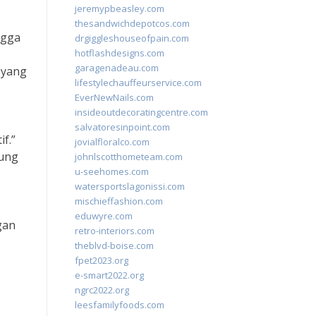
jeremypbeasley.com
thesandwichdepotcos.com
ngga
drgiggleshouseofpain.com
hotflashdesigns.com
garagenadeau.com
 yang
lifestylechauffeurservice.com
EverNewNails.com
insideoutdecoratingcentre.com
salvatoresinpoint.com
f.”
jovialfloralco.com
jung
johnlscotthometeam.com
u-seehomes.com
watersportslagonissi.com
mischieffashion.com
eduwyre.com
gan
retro-interiors.com
theblvd-boise.com
fpet2023.org
e-smart2022.org
ngrc2022.org
leesfamilyfoods.com