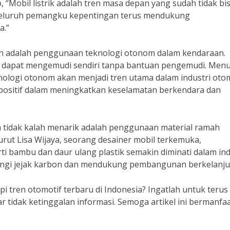
Mobil listrik adalah tren masa depan yang sudah tidak bi
n seluruh pemangku kepentingan terus mendukung
a.”
tikan adalah penggunaan teknologi otonom dalam kendaraan.
 dapat mengemudi sendiri tanpa bantuan pengemudi. Menu
ologi otonom akan menjadi tren utama dalam industri otom
positif dalam meningkatkan keselamatan berkendara dan
uga tidak kalah menarik adalah penggunaan material ramah
ut Lisa Wijaya, seorang desainer mobil terkemuka,
i bambu dan daur ulang plastik semakin diminati dalam ind
rangi jejak karbon dan mendukung pembangunan berkelanju
 tren otomotif terbaru di Indonesia? Ingatlah untuk terus
 tidak ketinggalan informasi. Semoga artikel ini bermanfa