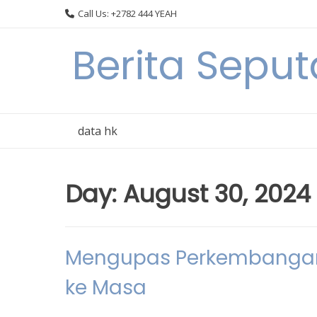
Skip
Call Us: +2782 444 YEAH
to
content
Berita Seput
data hk
Day:
August 30, 2024
Mengupas Perkembangan O
ke Masa