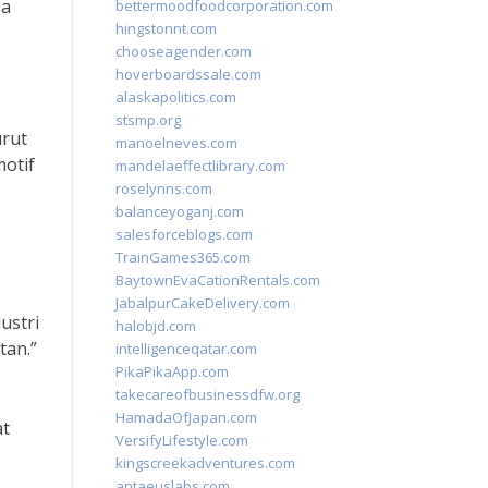
sa
bettermoodfoodcorporation.com
hingstonnt.com
chooseagender.com
hoverboardssale.com
alaskapolitics.com
stsmp.org
rut
manoelneves.com
otif
mandelaeffectlibrary.com
roselynns.com
balanceyoganj.com
salesforceblogs.com
TrainGames365.com
BaytownEvaCationRentals.com
JabalpurCakeDelivery.com
ustri
halobjd.com
tan.”
intelligenceqatar.com
PikaPikaApp.com
takecareofbusinessdfw.org
HamadaOfJapan.com
at
VersifyLifestyle.com
kingscreekadventures.com
antaeuslabs.com