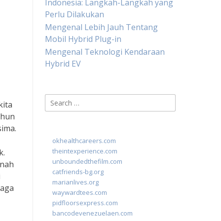
Indonesia: Langkah-Langkah yang
Perlu Dilakukan
Mengenal Lebih Jauh Tentang
Mobil Hybrid Plug-in
Mengenal Teknologi Kendaraan
Hybrid EV
Search
kita
for:
ahun
sima.
okhealthcareers.com
theintexperience.com
k.
unboundedthefilm.com
anah
catfriends-bg.org
i
marianlives.org
jaga
waywardtees.com
pidfloorsexpress.com
bancodevenezuelaen.com