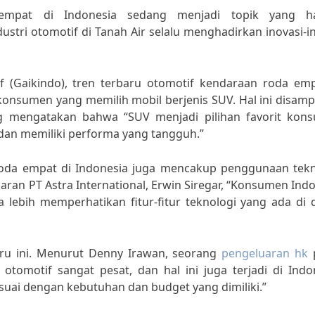
empat di Indonesia sedang menjadi topik yang h
stri otomotif di Tanah Air selalu menghadirkan inovasi-i
if (Gaikindo), tren terbaru otomotif kendaraan roda emp
konsumen yang memilih mobil berjenis SUV. Hal ini disam
ng mengatakan bahwa “SUV menjadi pilihan favorit kon
 dan memiliki performa yang tangguh.”
n roda empat di Indonesia juga mencakup penggunaan tekn
ran PT Astra International, Erwin Siregar, “Konsumen Ind
 lebih memperhatikan fitur-fitur teknologi yang ada di 
baru ini. Menurut Denny Irawan, seorang
pengeluaran hk
otomotif sangat pesat, dan hal ini juga terjadi di Indo
uai dengan kebutuhan dan budget yang dimiliki.”