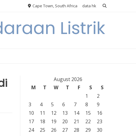
Cape Town, South Africa
data hk
araan Listrik
di
August 2026
M
T
W
T
F
S
S
1
2
3
4
5
6
7
8
9
10
11
12
13
14
15
16
17
18
19
20
21
22
23
24
25
26
27
28
29
30