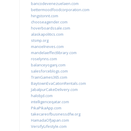
bancodevenezuelaen.com
bettermoodfoodcorporation.com
hingstonnt.com
chooseagender.com
hoverboardssale.com
alaskapolitics.com
stsmp.org
manoelneves.com
mandelaeffectlibrary.com
roselynns.com
balanceyoganj.com
salesforceblogs.com
TrainGames365.com
BaytownEvaCationRentals.com
JabalpurCakeDelivery.com
halobjd.com
intelligenceqatar.com
PikaPikaApp.com
takecareofbusinessdfw.org
HamadaOfJapan.com
VersifyLifestyle.com