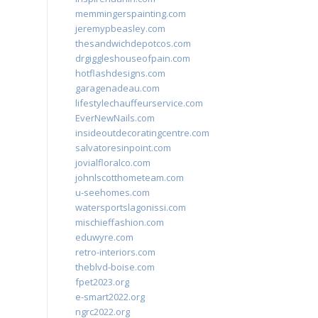
memmingerspainting.com
jeremypbeasley.com
thesandwichdepotcos.com
drgiggleshouseofpain.com
hotflashdesigns.com
garagenadeau.com
lifestylechauffeurservice.com
EverNewNails.com
insideoutdecoratingcentre.com
salvatoresinpoint.com
jovialfloralco.com
johnlscotthometeam.com
u-seehomes.com
watersportslagonissi.com
mischieffashion.com
eduwyre.com
retro-interiors.com
theblvd-boise.com
fpet2023.org
e-smart2022.org
ngrc2022.org