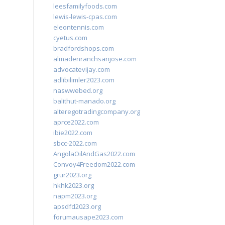
leesfamilyfoods.com
lewis-lewis-cpas.com
eleontennis.com
cyetus.com
bradfordshops.com
almadenranchsanjose.com
advocatevijay.com
adlibilimler2023.com
naswwebed.org
balithut-manado.org
alteregotradingcompany.org
aprce2022.com
ibie2022.com
sbcc-2022.com
AngolaOilAndGas2022.com
Convoy4Freedom2022.com
grur2023.org
hkhk2023.org
napm2023.org
apsdfd2023.org
forumausape2023.com