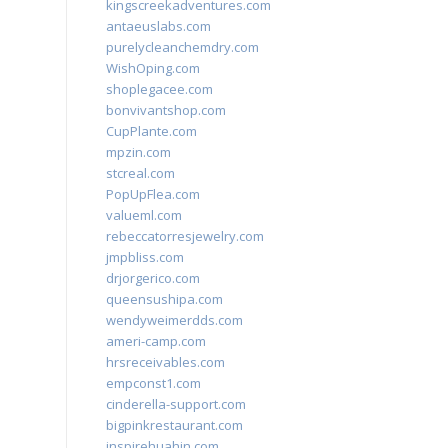
kingscreekadventures.com
antaeuslabs.com
purelycleanchemdry.com
WishOping.com
shoplegacee.com
bonvivantshop.com
CupPlante.com
mpzin.com
stcreal.com
PopUpFlea.com
valueml.com
rebeccatorresjewelry.com
jmpbliss.com
drjorgerico.com
queensushipa.com
wendyweimerdds.com
ameri-camp.com
hrsreceivables.com
empconst1.com
cinderella-support.com
bigpinkrestaurant.com
inspirehuahin.com