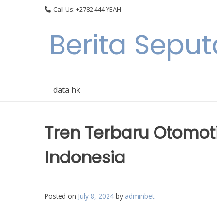
Skip
Call Us: +2782 444 YEAH
to
content
Berita Seput
data hk
Tren Terbaru Otomot
Indonesia
Posted on
July 8, 2024
by
adminbet