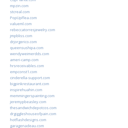
mpzin.com
stcreal.com
PopUpFlea.com
valueml.com
rebeccatorresjewelry.com
jmpbliss.com
drjorgerico.com
queensushipa.com
wendyweimerdds.com
ameri-camp.com
hrsreceivables.com
empconst1.com
cinderella-support.com
bigpinkrestaurant.com
inspirehuahin.com
memmingerspainting.com
jeremypbeasley.com
thesandwichdepotcos.com
drgiggleshouseofpain.com
hotflashdesigns.com
garagenadeau.com