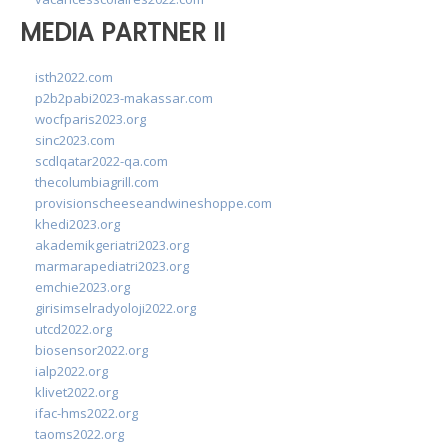
MEDIA PARTNER II
isth2022.com
p2b2pabi2023-makassar.com
wocfparis2023.org
sinc2023.com
scdlqatar2022-qa.com
thecolumbiagrill.com
provisionscheeseandwineshoppe.com
khedi2023.org
akademikgeriatri2023.org
marmarapediatri2023.org
emchie2023.org
girisimselradyoloji2022.org
utcd2022.org
biosensor2022.org
ialp2022.org
klivet2022.org
ifac-hms2022.org
taoms2022.org