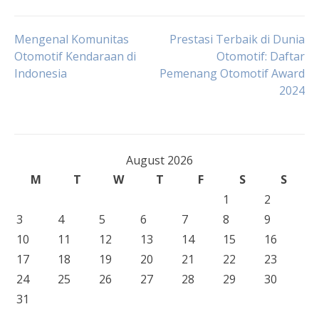
Post
Mengenal Komunitas
Prestasi Terbaik di Dunia
Otomotif Kendaraan di
Otomotif: Daftar
Indonesia
Pemenang Otomotif Award
navigation
2024
August 2026
M
T
W
T
F
S
S
1
2
3
4
5
6
7
8
9
10
11
12
13
14
15
16
17
18
19
20
21
22
23
24
25
26
27
28
29
30
31