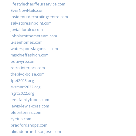
lifestylechauffeurservice.com
EverNewNails.com
insideoutdecoratingcentre.com
salvatoresinpoint.com
jovialfloralco.com
johnlscotthometeam.com
u-seehomes.com
watersportslagonissi.com
mischieffashion.com
eduwyre.com
retro-interiors.com
theblvd-boise.com
fpet2023.org
e-smart2022.org
ngrc2022.org
leesfamilyfoods.com
lewis-lewis-cpas.com
eleontennis.com
cyetus.com
bradfordshops.com
almadenranchsanjose.com