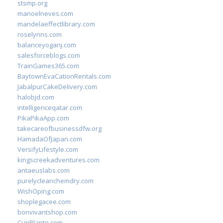
stsmp.org
manoelneves.com
mandelaeffectlibrary.com
roselynns.com
balanceyoganj.com
salesforceblogs.com
TrainGames365.com
BaytownEvaCationRentals.com
JabalpurCakeDelivery.com
halobjd.com
intelligenceqatar.com
PikaPikaApp.com
takecareofbusinessdfw.org
HamadaOfJapan.com
VersifyLifestyle.com
kingscreekadventures.com
antaeuslabs.com
purelycleanchemdry.com
WishOping.com
shoplegacee.com
bonvivantshop.com
CupPlante.com