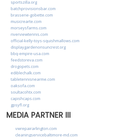
sportszilla.org
batchprovisionsbar.com
brasserie-gobette.com
musicrearte.com
morseysfarms.com
riverviewtennis.com
official-kelly-toys-squishmallows.com
displaygardenonsuncrest.org
bbq-empire-usa.com
feedstoreva.com
drogopets.com
ediblechalk.com
tabletennisnearme.com
oaksofa.com
soultacohtx.com
capishcaps.com
gpsyfl.org
MEDIA PARTNER III
vwrepairarlington.com
cleaningservicebaltimore-md.com