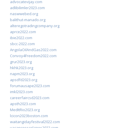
advocatevijay.com
adlibilimler2023.com
naswwebed.org
balithut-manado.org
alteregotradingcompany.org
aprce2022.com
ibie2022.com
sbcc-2022.com
AngolaOilAndGas2022.com
Convoy4Freedom2022.com
grur2023.org
hkhk2023.org
napm2023.org
apsdfd2023.org
forumausape2023.com
imkl2023.com
careerfaircsd2023.com
apsth2023.com
MedItRio2023.org
lcicon2023boston.com
waitangidayfestival2022.com
vacancesscolaires2022.com