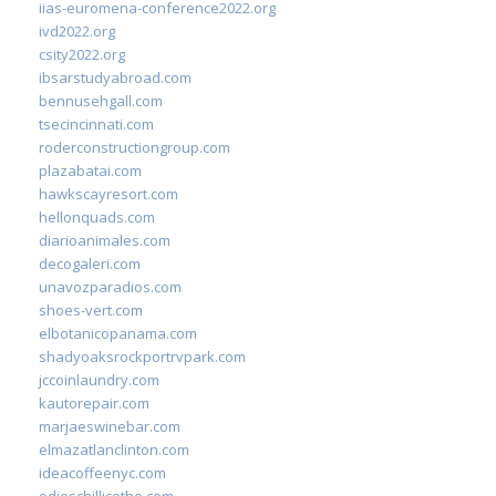
iias-euromena-conference2022.org
ivd2022.org
csity2022.org
ibsarstudyabroad.com
bennusehgall.com
tsecincinnati.com
roderconstructiongroup.com
plazabatai.com
hawkscayresort.com
hellonquads.com
diarioanimales.com
decogaleri.com
unavozparadios.com
shoes-vert.com
elbotanicopanama.com
shadyoaksrockportrvpark.com
jccoinlaundry.com
kautorepair.com
marjaeswinebar.com
elmazatlanclinton.com
ideacoffeenyc.com
odieschillicothe.com