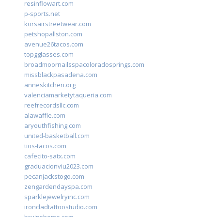
resinflowart.com
p-sports.net
korsairstreetwear.com
petshopallston.com
avenue26tacos.com
topgglasses.com
broadmoornailsspacoloradosprings.com
missblackpasadena.com
anneskitchen.org
valenciamarketytaqueria.com
reefrecordsllc.com
alawaffle.com
aryouthfishing.com
united-basketball.com
tios-tacos.com
cafecito-satx.com
graduacionviu2023.com
pecanjackstogo.com
zengardendayspa.com
sparklejewelryinc.com
ironcladtattoostudio.com