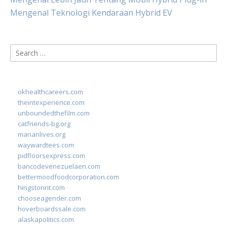
Mengenal Teknologi Kendaraan Hybrid EV
Search
for:
okhealthcareers.com
theintexperience.com
unboundedthefilm.com
catfriends-bg.org
marianlives.org
waywardtees.com
pidfloorsexpress.com
bancodevenezuelaen.com
bettermoodfoodcorporation.com
hingstonnt.com
chooseagender.com
hoverboardssale.com
alaskapolitics.com