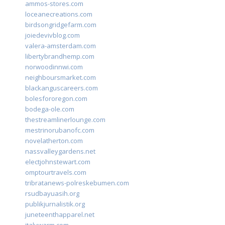
ammos-stores.com
loceanecreations.com
birdsongridgefarm.com
joiedevivblog.com
valera-amsterdam.com
libertybrandhemp.com
norwoodinnwi.com
neighboursmarket.com
blackanguscareers.com
bolesfororegon.com
bodega-ole.com
thestreamlinerlounge.com
mestrinorubanofc.com
novelatherton.com
nassvalleygardens.net
electjohnstewart.com
omptourtravels.com
tribratanews-polreskebumen.com
rsudbayuasih.org
publikjurnalistik.org
juneteenthapparel.net