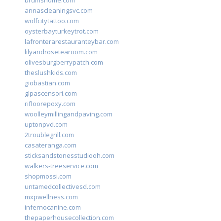
bruinshome.com
annascleaningsvc.com
wolfcitytattoo.com
oysterbayturkeytrot.com
lafronterarestauranteybar.com
lilyandrosetearoom.com
olivesburgberrypatch.com
theslushkids.com
giobastian.com
glpascensori.com
rifloorepoxy.com
woolleymillingandpaving.com
uptonpvd.com
2troublegrill.com
casateranga.com
sticksandstonesstudiooh.com
walkers-treeservice.com
shopmossi.com
untamedcollectivesd.com
mxpwellness.com
infernocanine.com
thepaperhousecollection.com