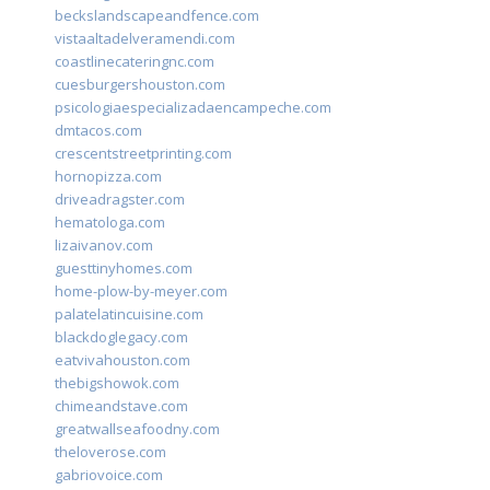
beckslandscapeandfence.com
vistaaltadelveramendi.com
coastlinecateringnc.com
cuesburgershouston.com
psicologiaespecializadaencampeche.com
dmtacos.com
crescentstreetprinting.com
hornopizza.com
driveadragster.com
hematologa.com
lizaivanov.com
guesttinyhomes.com
home-plow-by-meyer.com
palatelatincuisine.com
blackdoglegacy.com
eatvivahouston.com
thebigshowok.com
chimeandstave.com
greatwallseafoodny.com
theloverose.com
gabriovoice.com