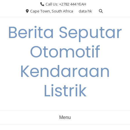
Skip
Call Us: +2782 444 YEAH
to
Cape Town, South Africa
data hk
content
Berita Seputar
Otomotif
Kendaraan
Listrik
Menu