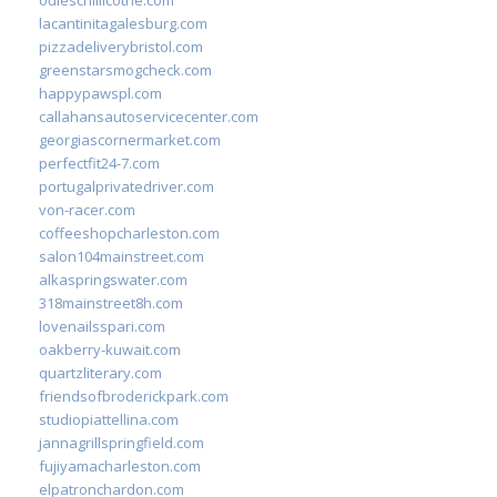
lacantinitagalesburg.com
pizzadeliverybristol.com
greenstarsmogcheck.com
happypawspl.com
callahansautoservicecenter.com
georgiascornermarket.com
perfectfit24-7.com
portugalprivatedriver.com
von-racer.com
coffeeshopcharleston.com
salon104mainstreet.com
alkaspringswater.com
318mainstreet8h.com
lovenailsspari.com
oakberry-kuwait.com
quartzliterary.com
friendsofbroderickpark.com
studiopiattellina.com
jannagrillspringfield.com
fujiyamacharleston.com
elpatronchardon.com