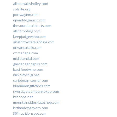
allisonwillisholley.com
solslite.org
portwayinn.com
djmaddogmusic.com
thesoundarchitects.com
allin1roofing.com
keepjudgewebb.com
anatomyofadventure.com
drivancastillo.com
cmmedspa.com
midletontkd.com
gardensandgrills.com
basilfoodwine.com
nikko-tochigi.net
caribbean-corner.com
bluemoongiftcards.com
rivercitysteampunkexpo.com
kchoops.net
mountainsideskateshop.com
kirtlandcitytavern.com
301nutritionspot.com