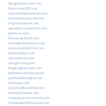
donglaishun-order.com
fiamc-rome2022.org
mariceworldessentials.com
lafisheriarestaurant.com
915jazzandmore.com
aguadulce-countryfair.com
jakehovis.com
bosswingsduluth.com
birminghamautocare.com
tonyscountrykitchen.com
jbellasnailspa.com
mychaihouse.com
alvisgrooming.com
thegeorginaestate.com
blythewoodseafood.com
paolosdelibangkok.com
bobacove.com
phoone24brookfield.com
mickeybarmama.com
roadwayconstructioninc.com
shopdragonflyboutique.com