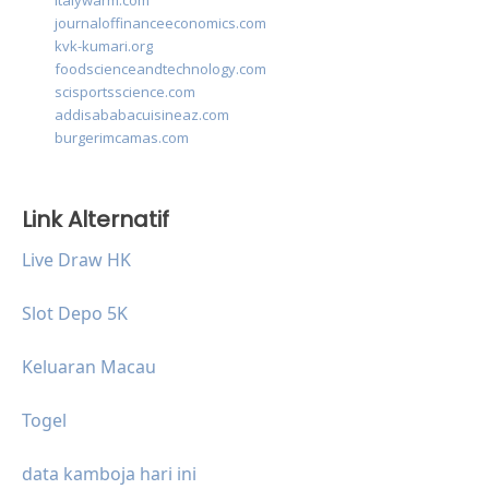
italywarm.com
journaloffinanceeconomics.com
kvk-kumari.org
foodscienceandtechnology.com
scisportsscience.com
addisababacuisineaz.com
burgerimcamas.com
Link Alternatif
Live Draw HK
Slot Depo 5K
Keluaran Macau
Togel
data kamboja hari ini