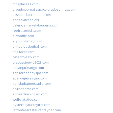
topgglasses.com
broadmoornailsspacoloradosprings.com
missblackpasadena.com
anneskitchen.org
valenciamarketytaqueria.com
reefrecordsllc.com
alawaffle.com
aryouthfishing.com
united-basketball.com
tios-tacos.com
cafecito-satx.com
graduacionviu2023.com
pecanjackstogo.com
zengardendayspa.com
sparklejewelryinc.com
ironcladtattoostudio.com
bruinshome.com
annascleaningsvc.com
wolfcitytattoo.com
oysterbayturkeytrot.com
lafronterarestauranteybar.com