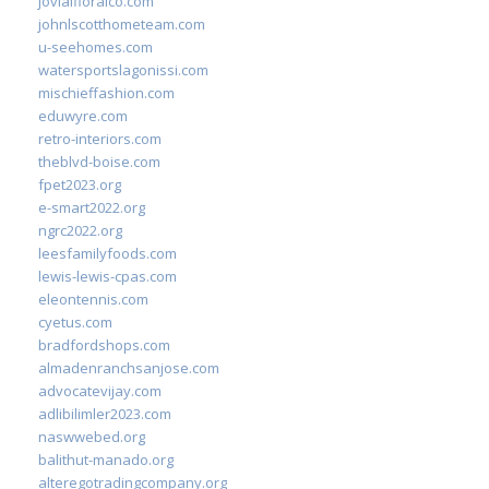
jovialfloralco.com
johnlscotthometeam.com
u-seehomes.com
watersportslagonissi.com
mischieffashion.com
eduwyre.com
retro-interiors.com
theblvd-boise.com
fpet2023.org
e-smart2022.org
ngrc2022.org
leesfamilyfoods.com
lewis-lewis-cpas.com
eleontennis.com
cyetus.com
bradfordshops.com
almadenranchsanjose.com
advocatevijay.com
adlibilimler2023.com
naswwebed.org
balithut-manado.org
alteregotradingcompany.org