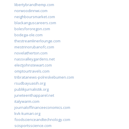
libertybrandhemp.com
norwoodinnwi.com
neighboursmarket.com
blackanguscareers.com
bolesfororegon.com
bodega-ole.com
thestreamlinerlounge.com
mestrinorubanofc.com
novelatherton.com
nassvalleygardens.net
electjohnstewart.com
omptourtravels.com
tribratanews-polreskebumen.com
rsudbayuasih.org
publikjurnalistik.org
juneteenthapparel.net
italywarm.com
journaloffinanceeconomics.com
kvk-kumari.org
foodscienceandtechnology.com
scisportsscience.com