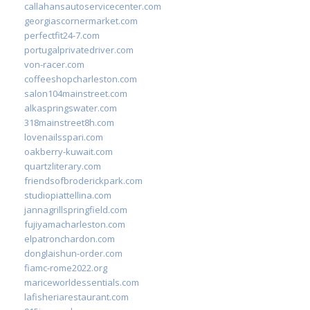
callahansautoservicecenter.com
georgiascornermarket.com
perfectfit24-7.com
portugalprivatedriver.com
von-racer.com
coffeeshopcharleston.com
salon104mainstreet.com
alkaspringswater.com
318mainstreet8h.com
lovenailsspari.com
oakberry-kuwait.com
quartzliterary.com
friendsofbroderickpark.com
studiopiattellina.com
jannagrillspringfield.com
fujiyamacharleston.com
elpatronchardon.com
donglaishun-order.com
fiamc-rome2022.org
mariceworldessentials.com
lafisheriarestaurant.com