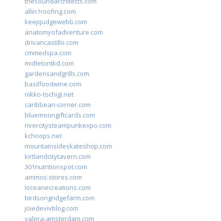
thesoundarchitects.com
allin1roofing.com
keepjudgewebb.com
anatomyofadventure.com
drivancastillo.com
cmmedspa.com
midletontkd.com
gardensandgrills.com
basilfoodwine.com
nikko-tochigi.net
caribbean-corner.com
bluemoongiftcards.com
rivercitysteampunkexpo.com
kchoops.net
mountainsideskateshop.com
kirtlandcitytavern.com
301nutritionspot.com
ammos-stores.com
loceanecreations.com
birdsongridgefarm.com
joiedevivblog.com
valera-amsterdam.com