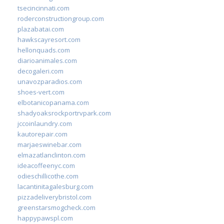
tsecincinnati.com
roderconstructiongroup.com
plazabatai.com
hawkscayresort.com
hellonquads.com
diarioanimales.com
decogaleri.com
unavozparadios.com
shoes-vert.com
elbotanicopanama.com
shadyoaksrockportrvpark.com
jccoinlaundry.com
kautorepair.com
marjaeswinebar.com
elmazatlanclinton.com
ideacoffeenyc.com
odieschillicothe.com
lacantinitagalesburg.com
pizzadeliverybristol.com
greenstarsmogcheck.com
happypawspl.com