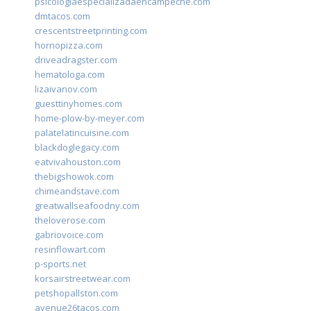
psicologiaespecializadaencampeche.com
dmtacos.com
crescentstreetprinting.com
hornopizza.com
driveadragster.com
hematologa.com
lizaivanov.com
guesttinyhomes.com
home-plow-by-meyer.com
palatelatincuisine.com
blackdoglegacy.com
eatvivahouston.com
thebigshowok.com
chimeandstave.com
greatwallseafoodny.com
theloverose.com
gabriovoice.com
resinflowart.com
p-sports.net
korsairstreetwear.com
petshopallston.com
avenue26tacos.com