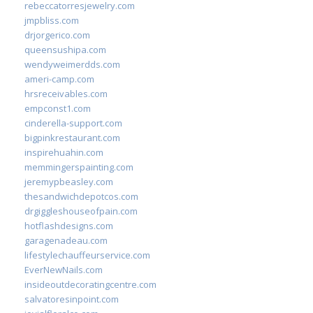
rebeccatorresjewelry.com
jmpbliss.com
drjorgerico.com
queensushipa.com
wendyweimerdds.com
ameri-camp.com
hrsreceivables.com
empconst1.com
cinderella-support.com
bigpinkrestaurant.com
inspirehuahin.com
memmingerspainting.com
jeremypbeasley.com
thesandwichdepotcos.com
drgiggleshouseofpain.com
hotflashdesigns.com
garagenadeau.com
lifestylechauffeurservice.com
EverNewNails.com
insideoutdecoratingcentre.com
salvatoresinpoint.com