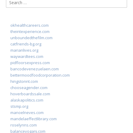
Search
for:
okhealthcareers.com
theintexperience.com
unboundedthefilm.com
catfriends-bg.org
marianlives.org
waywardtees.com
pidfloorsexpress.com
bancodevenezuelaen.com
bettermoodfoodcorporation.com
hingstonnt.com
chooseagender.com
hoverboardssale.com
alaskapolitics.com
stsmp.org
manoelneves.com
mandelaeffectlibrary.com
roselynns.com
balanceyoganj.com