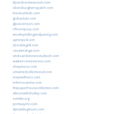
lilyandrosetearoom.com
olivesburgberrypatch.com
theslushkids.com
giobastian.com
glpascensori.com
rifloorepoxy.com
woolleymillingandpaving.com
uptonpvd.com
2troublegrill.com
casateranga.com
sticksandstonesstudiooh.com
walkers-treeservice.com
shopmossi.com
untamedcollectivesd.com
mxpwellness.com
infernocanine.com
thepaperhousecollection.com
allisonwillisholley.com
solslite.org
portwayinn.com
djmaddogmusic.com