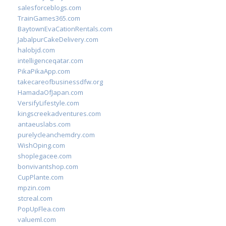
salesforceblogs.com
TrainGames365.com
BaytownEvaCationRentals.com
JabalpurCakeDelivery.com
halobjd.com
intelligenceqatar.com
PikaPikaApp.com
takecareofbusinessdfw.org
HamadaOfJapan.com
VersifyLifestyle.com
kingscreekadventures.com
antaeuslabs.com
purelycleanchemdry.com
WishOping.com
shoplegacee.com
bonvivantshop.com
CupPlante.com
mpzin.com
stcreal.com
PopUpFlea.com
valueml.com