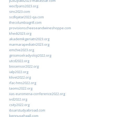
p2b2pabi2023-makassar.com
wocfparis2023.org
sinc2023.com
scdlqatar2022-qa.com
thecolumbiagrill.com
provisionscheeseandwineshoppe.com
khedi2023.org
akademikgeriatri2023.org
marmarapediatri2023.org
emchie2023.org
girisimselradyoloji2022.org
utcd2022.org
biosensor2022.org
ialp2022.org
klivet2022.org
ifac-hms2022.org
taoms2022.org
iias-euromena-conference2022.org
ivd2022.org
csity2022.org
ibsarstudyabroad.com
bennusehgall.com