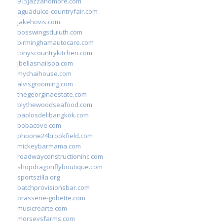
915jazzandmore.com
aguadulce-countryfair.com
jakehovis.com
bosswingsduluth.com
birminghamautocare.com
tonyscountrykitchen.com
jbellasnailspa.com
mychaihouse.com
alvisgrooming.com
thegeorginaestate.com
blythewoodseafood.com
paolosdelibangkok.com
bobacove.com
phoone24brookfield.com
mickeybarmama.com
roadwayconstructioninc.com
shopdragonflyboutique.com
sportszilla.org
batchprovisionsbar.com
brasserie-gobette.com
musicrearte.com
morseysfarms.com