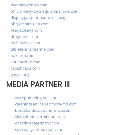
riverviewtennis.com
official-kelly-toys-squishmallows.com
displaygardenonsuncrest.org
bbq-empire-usa.com
feedstoreva.com
drogopets.com
ediblechalk.com
tabletennisnearme.com
oaksofa.com
soultacohtx.com
capishcaps.com
gpsyfl.org
MEDIA PARTNER III
vwrepairarlington.com
cleaningservicebaltimore-md.com
beckslandscapeandfence.com
vistaaltadelveramendi.com
coastlinecateringnc.com
cuesburgershouston.com