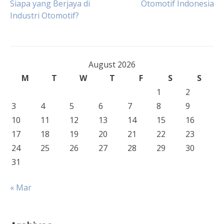
Siapa yang Berjaya di
Otomotif Indonesia
navigation
Industri Otomotif?
August 2026
M
T
W
T
F
S
S
1
2
3
4
5
6
7
8
9
10
11
12
13
14
15
16
17
18
19
20
21
22
23
24
25
26
27
28
29
30
31
« Mar