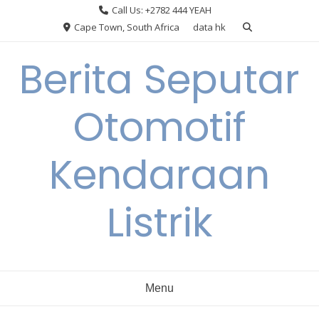
Skip
Call Us: +2782 444 YEAH
to
Cape Town, South Africa
data hk
content
Berita Seputar
Otomotif
Kendaraan
Listrik
Menu