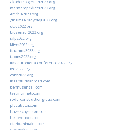
akademikgeriatri2023.org
marmarapediatri2023.org
emchie2023.org
girisimselradyoloji2022.org
utcd2022.org
biosensor2022.org
ialp2022.org
klivet2022.org
ifac-hms2022.org
taoms2022.org
iias-euromena-conference2022.org
ivd2022.org
csity2022.org
ibsarstudyabroad.com
bennusehgall.com
tsecincinnati.com
roderconstructiongroup.com
plazabatai.com
hawkscayresort.com
hellonquads.com
diarioanimales.com
decogaleri.com