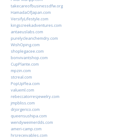
takecareofbusinessdfw.org
HamadaOfJapan.com
VersifyLifestyle.com
kingscreekadventures.com
antaeuslabs.com
purelycleanchemdry.com
WishOping.com
shoplegacee.com
bonvivantshop.com
CupPlante.com
mpzin.com
stcreal.com
PopUpFlea.com
valueml.com
rebeccatorresjewelry.com
jmpbliss.com
drjorgerico.com
queensushipa.com
wendyweimerdds.com
ameri-camp.com
hrsreceivables.com