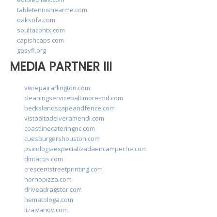
tabletennisnearme.com
oaksofa.com
soultacohtx.com
capishcaps.com
gpsyfl.org
MEDIA PARTNER III
vwrepairarlington.com
cleaningservicebaltimore-md.com
beckslandscapeandfence.com
vistaaltadelveramendi.com
coastlinecateringnc.com
cuesburgershouston.com
psicologiaespecializadaencampeche.com
dmtacos.com
crescentstreetprinting.com
hornopizza.com
driveadragster.com
hematologa.com
lizaivanov.com