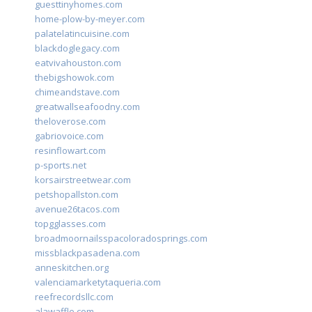
guesttinyhomes.com
home-plow-by-meyer.com
palatelatincuisine.com
blackdoglegacy.com
eatvivahouston.com
thebigshowok.com
chimeandstave.com
greatwallseafoodny.com
theloverose.com
gabriovoice.com
resinflowart.com
p-sports.net
korsairstreetwear.com
petshopallston.com
avenue26tacos.com
topgglasses.com
broadmoornailsspacoloradosprings.com
missblackpasadena.com
anneskitchen.org
valenciamarketytaqueria.com
reefrecordsllc.com
alawaffle.com