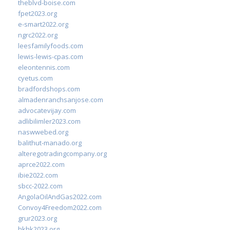
theblvd-boise.com
fpet2023.org
e-smart2022.org
ngrc2022.org
leesfamilyfoods.com
lewis-lewis-cpas.com
eleontennis.com
cyetus.com
bradfordshops.com
almadenranchsanjose.com
advocatevijay.com
adlibilimler2023.com
naswwebed.org
balithut-manado.org
alteregotradingcompany.org
aprce2022.com
ibie2022.com
sbcc-2022.com
AngolaOilAndGas2022.com
Convoy4Freedom2022.com
grur2023.org
hkhk2023.org