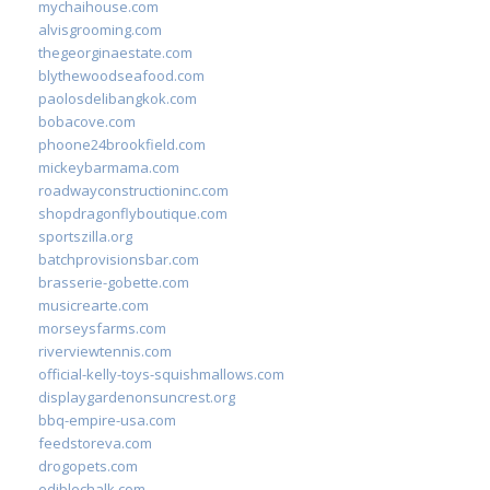
mychaihouse.com
alvisgrooming.com
thegeorginaestate.com
blythewoodseafood.com
paolosdelibangkok.com
bobacove.com
phoone24brookfield.com
mickeybarmama.com
roadwayconstructioninc.com
shopdragonflyboutique.com
sportszilla.org
batchprovisionsbar.com
brasserie-gobette.com
musicrearte.com
morseysfarms.com
riverviewtennis.com
official-kelly-toys-squishmallows.com
displaygardenonsuncrest.org
bbq-empire-usa.com
feedstoreva.com
drogopets.com
ediblechalk.com