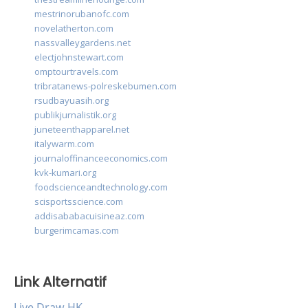
mestrinorubanofc.com
novelatherton.com
nassvalleygardens.net
electjohnstewart.com
omptourtravels.com
tribratanews-polreskebumen.com
rsudbayuasih.org
publikjurnalistik.org
juneteenthapparel.net
italywarm.com
journaloffinanceeconomics.com
kvk-kumari.org
foodscienceandtechnology.com
scisportsscience.com
addisababacuisineaz.com
burgerimcamas.com
Link Alternatif
Live Draw HK