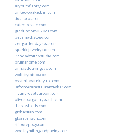
aryouthfishing.com
united-basketball.com
tios-tacos.com
cafecito-satx.com
graduacionviu2023.com
pecanjackstogo.com
zengardendayspa.com
sparklejewelryinc.com
ironcladtattoostudio.com
bruinshome.com
annascleaningsvc.com
wolfcitytattoo.com
oysterbayturkeytrot.com
lafronterarestauranteybar.com
lilyandrosetearoom.com
olivesburgberrypatch.com
theslushkids.com
giobastian.com
glpascensori.com
rifloorepoxy.com
woolleymillingandpaving.com