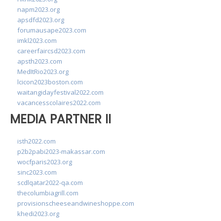
napm2023.org
apsdfd2023.org
forumausape2023.com
imkl2023.com
careerfaircsd2023.com
apsth2023.com
MedItRio2023.org
lcicon2023boston.com
waitangidayfestival2022.com
vacancesscolaires2022.com
MEDIA PARTNER II
isth2022.com
p2b2pabi2023-makassar.com
wocfparis2023.org
sinc2023.com
scdlqatar2022-qa.com
thecolumbiagrill.com
provisionscheeseandwineshoppe.com
khedi2023.org