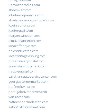
unavozparadios.com
shoes-vert.com
elbotanicopanama.com
shadyoaksrockportrvpark.com
jccoinlaundry.com
kautorepair.com
marjaeswinebar.com
elmazatlanclinton.com
ideacoffeenyc.com
odieschillicothe.com
lacantinitagalesburg.com
pizzadeliverybristol.com
greenstarsmogcheck.com
happypawspl.com
callahansautoservicecenter.com
georgiascornermarket.com
perfectfit24-7.com
portugalprivatedriver.com
von-racer.com
coffeeshopcharleston.com
salon104mainstreet.com