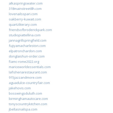
alkaspringswater.com
318mainstreet8h.com
lovenailsspari.com
oakberry-kuwait.com
quartzliterary.com
friendsofbroderickpark.com
studiopiattellina.com
jannagrillspringfield.com
fujiyamacharleston.com
elpatronchardon.com
donglaishun-order.com
fiamc-rome2022.org
mariceworldessentials.com
lafisheriarestaurant.com
915jazzandmore.com
aguadulce-countryfair.com
jakehovis.com
bosswingsduluth.com
birminghamautocare.com
tonyscountrykitchen.com
jbellasnailspa.com