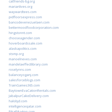
catfriends-bg.org
marianlives.org
waywardtees.com
pidfloorsexpress.com
bancodevenezuelaen.com
bettermoodfoodcorporation.com
hingstonnt.com
chooseagender.com
hoverboardssale.com
alaskapolitics.com
stsmp.org
manoelneves.com
mandelaeffectlibrary.com
roselynns.com
balanceyoganj.com
salesforceblogs.com
TrainGames365.com
BaytownEvaCationRentals.com
JabalpurCakeDelivery.com
halobjd.com
intelligenceqatar.com
PikaPikaApp.com