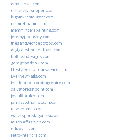
empconst1.com
cinderella-support.com
bigpinkrestaurant.com
inspirehuahin.com
memmingerspainting.com
jeremypbeasley.com
thesandwichdepotcos.com
drgiggleshouseofpain.com
hotflashdesigns.com
garagenadeau.com
lifestylechauffeurservice.com
EverNewNails.com
insideoutdecoratingcentre.com
salvatoresinpoint.com
jovialfloralco.com
johnlscotthometeam.com
u-seehomes.com
watersportslagonissi.com
mischieffashion.com
eduwyre.com
retro-interiors.com