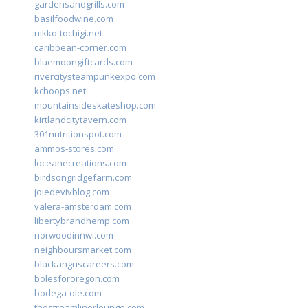
gardensandgrills.com
basilfoodwine.com
nikko-tochigi.net
caribbean-corner.com
bluemoongiftcards.com
rivercitysteampunkexpo.com
kchoops.net
mountainsideskateshop.com
kirtlandcitytavern.com
301nutritionspot.com
ammos-stores.com
loceanecreations.com
birdsongridgefarm.com
joiedevivblog.com
valera-amsterdam.com
libertybrandhemp.com
norwoodinnwi.com
neighboursmarket.com
blackanguscareers.com
bolesfororegon.com
bodega-ole.com
thestreamlinerlounge.com