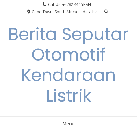
Skip
Call Us: +2782 444 YEAH
to
Cape Town, South Africa
data hk
content
Berita Seputar
Otomotif
Kendaraan
Listrik
Menu