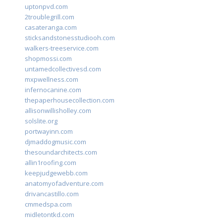
uptonpvd.com
2troublegrill.com
casateranga.com
sticksandstonesstudiooh.com
walkers-treeservice.com
shopmossi.com
untamedcollectivesd.com
mxpwellness.com
infernocanine.com
thepaperhousecollection.com
allisonwillisholley.com
solslite.org
portwayinn.com
djmaddogmusic.com
thesoundarchitects.com
allin1roofing.com
keepjudgewebb.com
anatomyofadventure.com
drivancastillo.com
cmmedspa.com
midletontkd.com