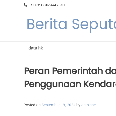
Skip
Call Us: +2782 444 YEAH
to
content
Berita Seput
data hk
Peran Pemerintah d
Penggunaan Kendaraa
Posted on
September 19, 2024
by
adminbet