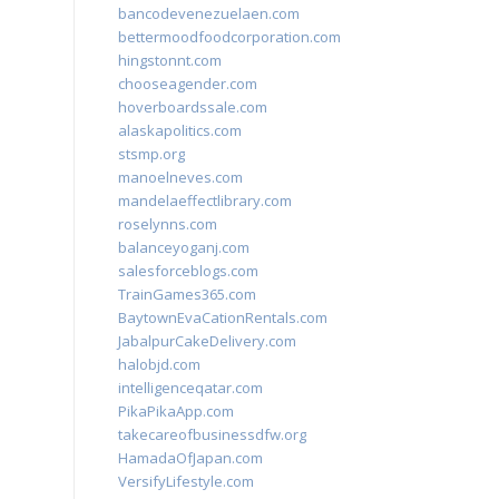
bancodevenezuelaen.com
bettermoodfoodcorporation.com
hingstonnt.com
chooseagender.com
hoverboardssale.com
alaskapolitics.com
stsmp.org
manoelneves.com
mandelaeffectlibrary.com
roselynns.com
balanceyoganj.com
salesforceblogs.com
TrainGames365.com
BaytownEvaCationRentals.com
JabalpurCakeDelivery.com
halobjd.com
intelligenceqatar.com
PikaPikaApp.com
takecareofbusinessdfw.org
HamadaOfJapan.com
VersifyLifestyle.com