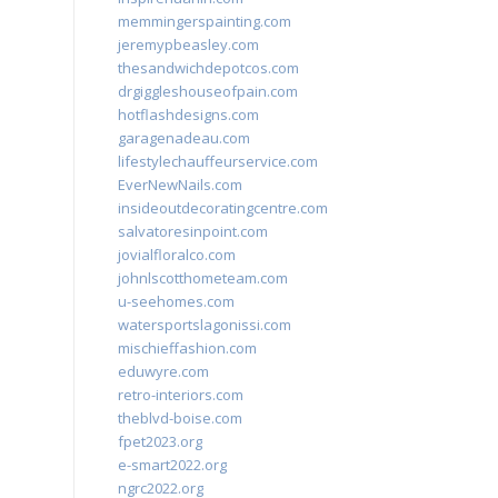
memmingerspainting.com
jeremypbeasley.com
thesandwichdepotcos.com
drgiggleshouseofpain.com
hotflashdesigns.com
garagenadeau.com
lifestylechauffeurservice.com
EverNewNails.com
insideoutdecoratingcentre.com
salvatoresinpoint.com
jovialfloralco.com
johnlscotthometeam.com
u-seehomes.com
watersportslagonissi.com
mischieffashion.com
eduwyre.com
retro-interiors.com
theblvd-boise.com
fpet2023.org
e-smart2022.org
ngrc2022.org