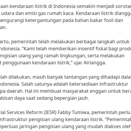
 kendaraan listrik di Indonesia semakin menjadi sorota
udara dan emisi gas rumah kaca. Kendaraan listrik diangg
mengurangi ketergantungan pada bahan bakar fosil dan
an.
arto, pemerintah telah melakukan berbagai langkah untuk
donesia. “Kami telah memberikan insentif fiskal bagi pro
engisian ulang yang ramah lingkungan, serta melakukan
 penggunaan kendaraan listrik,” ujar Airlangga.
lah dilakukan, masih banyak tantangan yang dihadapi dal
donesia. Salah satunya adalah ketersediaan infrastruktur
apa daerah. Hal ini membuat masyarakat enggan untuk bera
abisan daya saat sedang bepergian jauh.
tial Services Reform (IESR) Fabby Tumiwa, pemerintah perlu
rastruktur pengisian ulang kendaraan listrik. “Pemerinta
erluas jaringan pengisian ulang yang mudah diakses ole