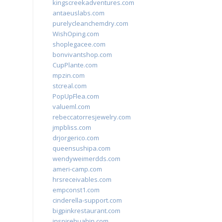
kingscreekadventures.com
antaeuslabs.com
purelycleanchemdry.com
WishOping.com
shoplegacee.com
bonvivantshop.com
CupPlante.com
mpzin.com
stcreal.com
PopUpFlea.com
valueml.com
rebeccatorresjewelry.com
jmpbliss.com
drjorgerico.com
queensushipa.com
wendyweimerdds.com
ameri-camp.com
hrsreceivables.com
empconst1.com
cinderella-support.com
bigpinkrestaurant.com
inspirehuahin.com