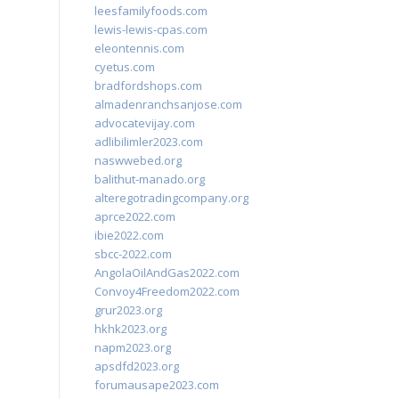
leesfamilyfoods.com
lewis-lewis-cpas.com
eleontennis.com
cyetus.com
bradfordshops.com
almadenranchsanjose.com
advocatevijay.com
adlibilimler2023.com
naswwebed.org
balithut-manado.org
alteregotradingcompany.org
aprce2022.com
ibie2022.com
sbcc-2022.com
AngolaOilAndGas2022.com
Convoy4Freedom2022.com
grur2023.org
hkhk2023.org
napm2023.org
apsdfd2023.org
forumausape2023.com