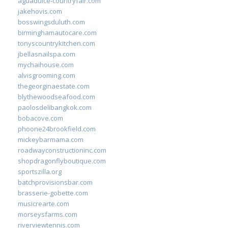
aguadulce-countryfair.com
jakehovis.com
bosswingsduluth.com
birminghamautocare.com
tonyscountrykitchen.com
jbellasnailspa.com
mychaihouse.com
alvisgrooming.com
thegeorginaestate.com
blythewoodseafood.com
paolosdelibangkok.com
bobacove.com
phoone24brookfield.com
mickeybarmama.com
roadwayconstructioninc.com
shopdragonflyboutique.com
sportszilla.org
batchprovisionsbar.com
brasserie-gobette.com
musicrearte.com
morseysfarms.com
riverviewtennis.com