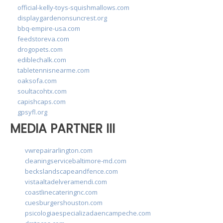
official-kelly-toys-squishmallows.com
displaygardenonsuncrest.org
bbq-empire-usa.com
feedstoreva.com
drogopets.com
ediblechalk.com
tabletennisnearme.com
oaksofa.com
soultacohtx.com
capishcaps.com
gpsyfl.org
MEDIA PARTNER III
vwrepairarlington.com
cleaningservicebaltimore-md.com
beckslandscapeandfence.com
vistaaltadelveramendi.com
coastlinecateringnc.com
cuesburgershouston.com
psicologiaespecializadaencampeche.com