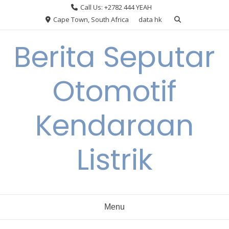
Skip
Call Us: +2782 444 YEAH
to
Cape Town, South Africa
data hk
content
Berita Seputar
Otomotif
Kendaraan
Listrik
Menu