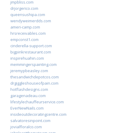
jmpbliss.com
drjorgerico.com
queensushipa.com
wendyweimerdds.com
ameri-camp.com
hrsreceivables.com
empconst1.com
cinderella-support.com
bigpinkrestaurant.com
inspirehuahin.com
memmingerspainting.com
jeremypbeasley.com
thesandwichdepotcos.com
drgiggleshouseofpain.com
hotflashdesigns.com
garagenadeau.com
lifestylechauffeurservice.com
EverNewNails.com
insideoutdecoratingcentre.com
salvatoresinpoint.com
jovialfloralco.com