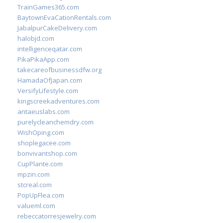
TrainGames365.com
BaytownEvaCationRentals.com
JabalpurCakeDelivery.com
halobjd.com
intelligenceqatar.com
PikaPikaApp.com
takecareofbusinessdfw.org
HamadaOfJapan.com
VersifyLifestyle.com
kingscreekadventures.com
antaeuslabs.com
purelycleanchemdry.com
WishOping.com
shoplegacee.com
bonvivantshop.com
CupPlante.com
mpzin.com
stcreal.com
PopUpFlea.com
valueml.com
rebeccatorresjewelry.com