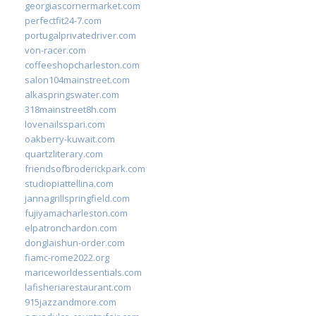
georgiascornermarket.com
perfectfit24-7.com
portugalprivatedriver.com
von-racer.com
coffeeshopcharleston.com
salon104mainstreet.com
alkaspringswater.com
318mainstreet8h.com
lovenailsspari.com
oakberry-kuwait.com
quartzliterary.com
friendsofbroderickpark.com
studiopiattellina.com
jannagrillspringfield.com
fujiyamacharleston.com
elpatronchardon.com
donglaishun-order.com
fiamc-rome2022.org
mariceworldessentials.com
lafisheriarestaurant.com
915jazzandmore.com