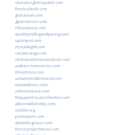
olivesburgberrypatch.com
theslushkids.com
giobastian.com
glpascensori.com
rifloorepoxy.com
woolleymillingandpaving.com
uptonpvd.com
2troublegrill.com
casateranga.com
sticksandstonesstudiooh.com
walkers-treeservice.com
shopmossi.com
untamedcollectivesd.com
mxpwellness.com
infernocanine.com
thepaperhousecollection.com
allisonwillisholley.com
solslite.org
portwayinn.com
djmaddogmusic.com
thesoundarchitects.com