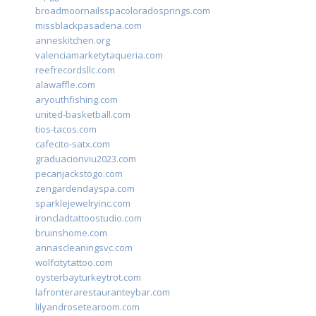
broadmoornailsspacoloradosprings.com
missblackpasadena.com
anneskitchen.org
valenciamarketytaqueria.com
reefrecordsllc.com
alawaffle.com
aryouthfishing.com
united-basketball.com
tios-tacos.com
cafecito-satx.com
graduacionviu2023.com
pecanjackstogo.com
zengardendayspa.com
sparklejewelryinc.com
ironcladtattoostudio.com
bruinshome.com
annascleaningsvc.com
wolfcitytattoo.com
oysterbayturkeytrot.com
lafronterarestauranteybar.com
lilyandrosetearoom.com