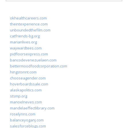
for:
okhealthcareers.com
theintexperience.com
unboundedthefilm.com
catfriends-bg.org
marianlives.org
waywardtees.com
pidfloorsexpress.com
bancodevenezuelaen.com
bettermoodfoodcorporation.com
hingstonnt.com
chooseagender.com
hoverboardssale.com
alaskapolitics.com
stsmp.org
manoelneves.com
mandelaeffectlibrary.com
roselynns.com
balanceyoganj.com
salesforceblogs.com