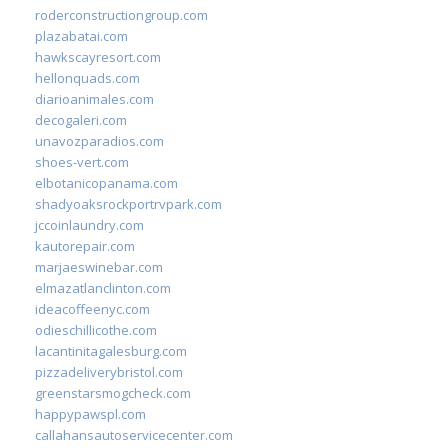
roderconstructiongroup.com
plazabatai.com
hawkscayresort.com
hellonquads.com
diarioanimales.com
decogaleri.com
unavozparadios.com
shoes-vert.com
elbotanicopanama.com
shadyoaksrockportrvpark.com
jccoinlaundry.com
kautorepair.com
marjaeswinebar.com
elmazatlanclinton.com
ideacoffeenyc.com
odieschillicothe.com
lacantinitagalesburg.com
pizzadeliverybristol.com
greenstarsmogcheck.com
happypawspl.com
callahansautoservicecenter.com