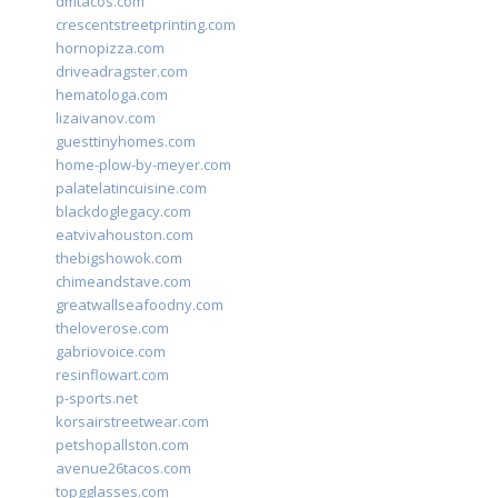
dmtacos.com
crescentstreetprinting.com
hornopizza.com
driveadragster.com
hematologa.com
lizaivanov.com
guesttinyhomes.com
home-plow-by-meyer.com
palatelatincuisine.com
blackdoglegacy.com
eatvivahouston.com
thebigshowok.com
chimeandstave.com
greatwallseafoodny.com
theloverose.com
gabriovoice.com
resinflowart.com
p-sports.net
korsairstreetwear.com
petshopallston.com
avenue26tacos.com
topgglasses.com