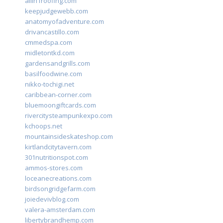
allin1roofing.com
keepjudgewebb.com
anatomyofadventure.com
drivancastillo.com
cmmedspa.com
midletontkd.com
gardensandgrills.com
basilfoodwine.com
nikko-tochigi.net
caribbean-corner.com
bluemoongiftcards.com
rivercitysteampunkexpo.com
kchoops.net
mountainsideskateshop.com
kirtlandcitytavern.com
301nutritionspot.com
ammos-stores.com
loceanecreations.com
birdsongridgefarm.com
joiedevivblog.com
valera-amsterdam.com
libertybrandhemp.com