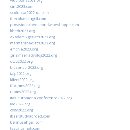
wocfparis2023.org
sinc2023.com
scdlqatar2022-qa.com
thecolumbiagrill.com
provisionscheeseandwineshoppe.com
khedi2023.org
akademikgeriatri2023.org
marmarapediatri2023.org
emchie2023.org
girisimselradyoloji2022.org
utcd2022.org
biosensor2022.org
ialp2022.org
klivet2022.org
ifac-hms2022.org
taoms2022.org
iias-euromena-conference2022.org
ivd2022.org
csity2022.org
ibsarstudyabroad.com
bennusehgall.com
tsecincinnati.com