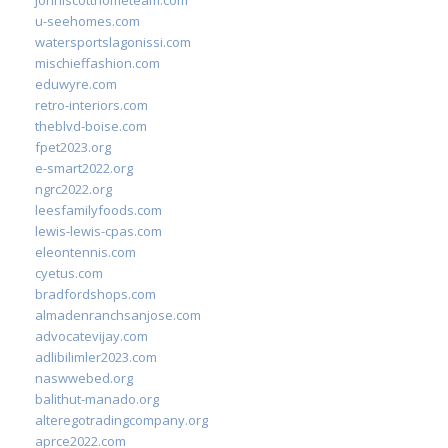
johnlscotthometeam.com
u-seehomes.com
watersportslagonissi.com
mischieffashion.com
eduwyre.com
retro-interiors.com
theblvd-boise.com
fpet2023.org
e-smart2022.org
ngrc2022.org
leesfamilyfoods.com
lewis-lewis-cpas.com
eleontennis.com
cyetus.com
bradfordshops.com
almadenranchsanjose.com
advocatevijay.com
adlibilimler2023.com
naswwebed.org
balithut-manado.org
alteregotradingcompany.org
aprce2022.com