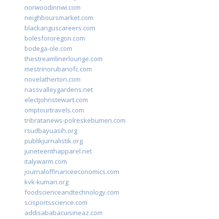
norwoodinnwi.com
neighboursmarket.com
blackanguscareers.com
bolesfororegon.com
bodega-ole.com
thestreamlinerlounge.com
mestrinorubanofc.com
novelatherton.com
nassvalleygardens.net
electjohnstewart.com
omptourtravels.com
tribratanews-polreskebumen.com
rsudbayuasih.org
publikjurnalistik.org
juneteenthapparel.net
italywarm.com
journaloffinanceeconomics.com
kvk-kumari.org
foodscienceandtechnology.com
scisportsscience.com
addisababacuisineaz.com