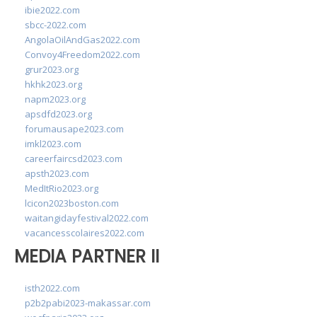
ibie2022.com
sbcc-2022.com
AngolaOilAndGas2022.com
Convoy4Freedom2022.com
grur2023.org
hkhk2023.org
napm2023.org
apsdfd2023.org
forumausape2023.com
imkl2023.com
careerfaircsd2023.com
apsth2023.com
MedItRio2023.org
lcicon2023boston.com
waitangidayfestival2022.com
vacancesscolaires2022.com
MEDIA PARTNER II
isth2022.com
p2b2pabi2023-makassar.com