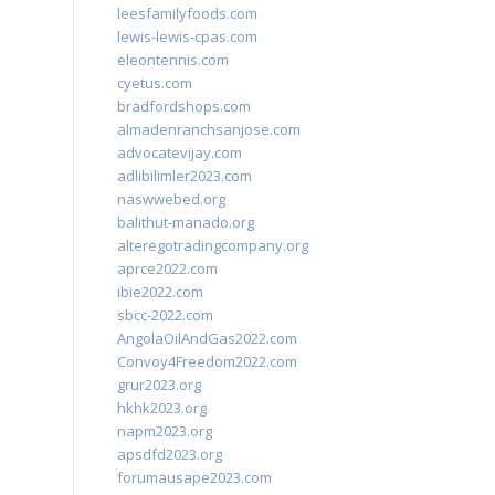
leesfamilyfoods.com
lewis-lewis-cpas.com
eleontennis.com
cyetus.com
bradfordshops.com
almadenranchsanjose.com
advocatevijay.com
adlibilimler2023.com
naswwebed.org
balithut-manado.org
alteregotradingcompany.org
aprce2022.com
ibie2022.com
sbcc-2022.com
AngolaOilAndGas2022.com
Convoy4Freedom2022.com
grur2023.org
hkhk2023.org
napm2023.org
apsdfd2023.org
forumausape2023.com