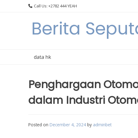
Skip
Call Us: +2782 444 YEAH
to
content
Berita Seput
data hk
Penghargaan Otomoti
dalam Industri Otomo
Posted on
December 4, 2024
by
adminbet