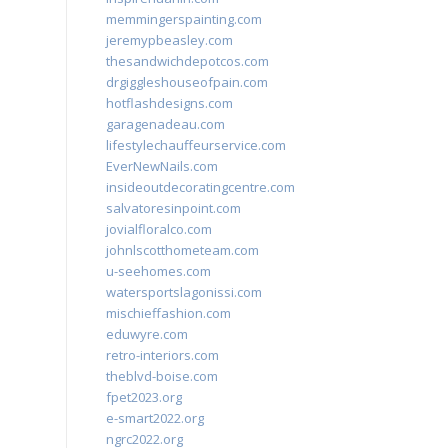
memmingerspainting.com
jeremypbeasley.com
thesandwichdepotcos.com
drgiggleshouseofpain.com
hotflashdesigns.com
garagenadeau.com
lifestylechauffeurservice.com
EverNewNails.com
insideoutdecoratingcentre.com
salvatoresinpoint.com
jovialfloralco.com
johnlscotthometeam.com
u-seehomes.com
watersportslagonissi.com
mischieffashion.com
eduwyre.com
retro-interiors.com
theblvd-boise.com
fpet2023.org
e-smart2022.org
ngrc2022.org