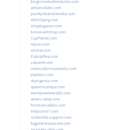
kingscreekadventures.com
antaeuslabs.com
purelycleanchemdry.com
WishOping.com
shoplegacee.com
bonvivantshop.com
CupPlante.com
mpzin.com
stcreal.com
PopUpFlea.com
valueml.com
rebeccatorresjewelry.com
jmpbliss.com
drjorgerico.com
queensushipa.com
wendyweimerdds.com
ameri-camp.com
hrsreceivables.com
empconst1.com
cinderella-support.com
bigpinkrestaurant.com
inspirehuahin.com