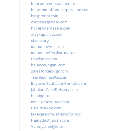
bancodevenezuelaen.com
bettermoodfoodcorporation.com
hingstonnt.com
chooseagender.com
hoverboardssale.com
alaskapolitics.com
stsmp.org
manoelneves.com
mandelaeffectlibrary.com
roselynns.com
balanceyoganj.com
salesforceblogs.com
TrainGames365.com
BaytownEvaCationRentals.com
JabalpurCakeDelivery.com
halobjd.com
intelligenceqatar.com
PikaPikaApp.com
takecareofbusinessdfw.org
HamadaOfJapan.com
VersifyLifestyle.com