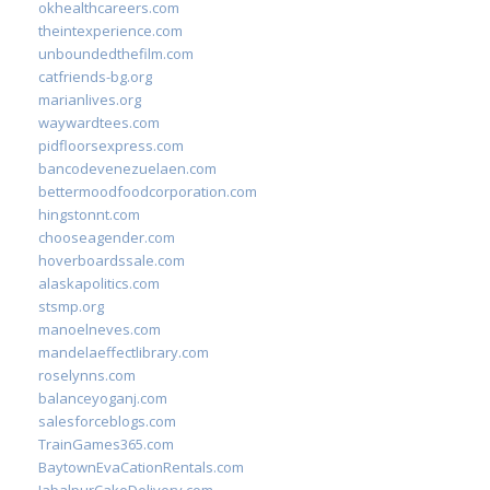
okhealthcareers.com
theintexperience.com
unboundedthefilm.com
catfriends-bg.org
marianlives.org
waywardtees.com
pidfloorsexpress.com
bancodevenezuelaen.com
bettermoodfoodcorporation.com
hingstonnt.com
chooseagender.com
hoverboardssale.com
alaskapolitics.com
stsmp.org
manoelneves.com
mandelaeffectlibrary.com
roselynns.com
balanceyoganj.com
salesforceblogs.com
TrainGames365.com
BaytownEvaCationRentals.com