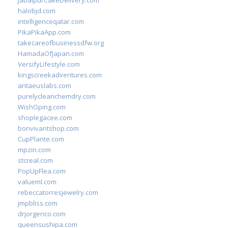
JabalpurCakeDelivery.com
halobjd.com
intelligenceqatar.com
PikaPikaApp.com
takecareofbusinessdfw.org
HamadaOfJapan.com
VersifyLifestyle.com
kingscreekadventures.com
antaeuslabs.com
purelycleanchemdry.com
WishOping.com
shoplegacee.com
bonvivantshop.com
CupPlante.com
mpzin.com
stcreal.com
PopUpFlea.com
valueml.com
rebeccatorresjewelry.com
jmpbliss.com
drjorgerico.com
queensushipa.com