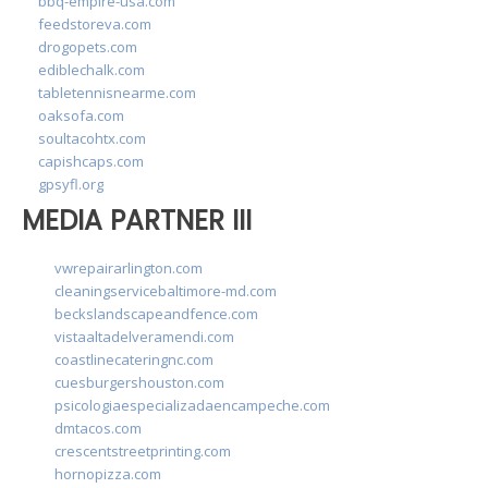
bbq-empire-usa.com
feedstoreva.com
drogopets.com
ediblechalk.com
tabletennisnearme.com
oaksofa.com
soultacohtx.com
capishcaps.com
gpsyfl.org
MEDIA PARTNER III
vwrepairarlington.com
cleaningservicebaltimore-md.com
beckslandscapeandfence.com
vistaaltadelveramendi.com
coastlinecateringnc.com
cuesburgershouston.com
psicologiaespecializadaencampeche.com
dmtacos.com
crescentstreetprinting.com
hornopizza.com