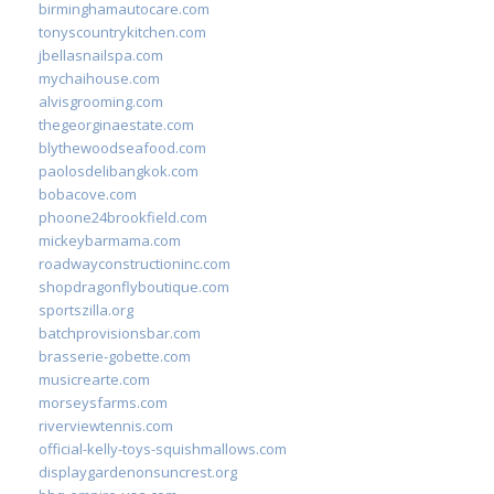
birminghamautocare.com
tonyscountrykitchen.com
jbellasnailspa.com
mychaihouse.com
alvisgrooming.com
thegeorginaestate.com
blythewoodseafood.com
paolosdelibangkok.com
bobacove.com
phoone24brookfield.com
mickeybarmama.com
roadwayconstructioninc.com
shopdragonflyboutique.com
sportszilla.org
batchprovisionsbar.com
brasserie-gobette.com
musicrearte.com
morseysfarms.com
riverviewtennis.com
official-kelly-toys-squishmallows.com
displaygardenonsuncrest.org