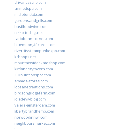
drivancastillo.com
cmmedspa.com
midletontkd.com
gardensandgrills.com
basilfoodwine.com
nikko-tochigi.net
caribbean-corner.com
bluemoongiftcards.com
rivercitysteampunkexpo.com
kchoops.net
mountainsideskateshop.com
kirtlandcitytavern.com
301nutritionspot.com
ammos-stores.com
loceanecreations.com
birdsongridgefarm.com
joiedevivblog.com
valera-amsterdam.com
libertybrandhemp.com
norwoodinnwi.com
neighboursmarket.com