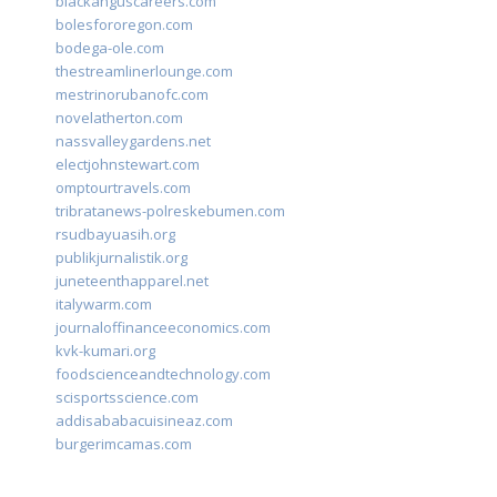
blackanguscareers.com
bolesfororegon.com
bodega-ole.com
thestreamlinerlounge.com
mestrinorubanofc.com
novelatherton.com
nassvalleygardens.net
electjohnstewart.com
omptourtravels.com
tribratanews-polreskebumen.com
rsudbayuasih.org
publikjurnalistik.org
juneteenthapparel.net
italywarm.com
journaloffinanceeconomics.com
kvk-kumari.org
foodscienceandtechnology.com
scisportsscience.com
addisababacuisineaz.com
burgerimcamas.com