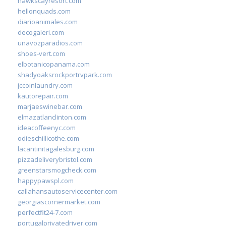
hawkscayresort.com
hellonquads.com
diarioanimales.com
decogaleri.com
unavozparadios.com
shoes-vert.com
elbotanicopanama.com
shadyoaksrockportrvpark.com
jccoinlaundry.com
kautorepair.com
marjaeswinebar.com
elmazatlanclinton.com
ideacoffeenyc.com
odieschillicothe.com
lacantinitagalesburg.com
pizzadeliverybristol.com
greenstarsmogcheck.com
happypawspl.com
callahansautoservicecenter.com
georgiascornermarket.com
perfectfit24-7.com
portugalprivatedriver.com