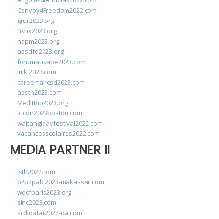
AngolaOilAndGas2022.com
Convoy4Freedom2022.com
grur2023.org
hkhk2023.org
napm2023.org
apsdfd2023.org
forumausape2023.com
imkl2023.com
careerfaircsd2023.com
apsth2023.com
MedItRio2023.org
lcicon2023boston.com
waitangidayfestival2022.com
vacancesscolaires2022.com
MEDIA PARTNER II
isth2022.com
p2b2pabi2023-makassar.com
wocfparis2023.org
sinc2023.com
scdlqatar2022-qa.com