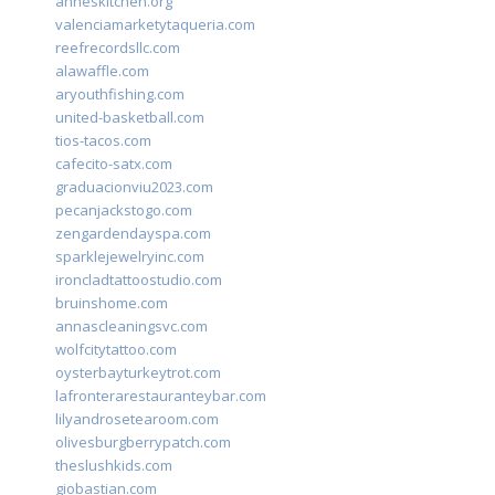
anneskitchen.org
valenciamarketytaqueria.com
reefrecordsllc.com
alawaffle.com
aryouthfishing.com
united-basketball.com
tios-tacos.com
cafecito-satx.com
graduacionviu2023.com
pecanjackstogo.com
zengardendayspa.com
sparklejewelryinc.com
ironcladtattoostudio.com
bruinshome.com
annascleaningsvc.com
wolfcitytattoo.com
oysterbayturkeytrot.com
lafronterarestauranteybar.com
lilyandrosetearoom.com
olivesburgberrypatch.com
theslushkids.com
giobastian.com