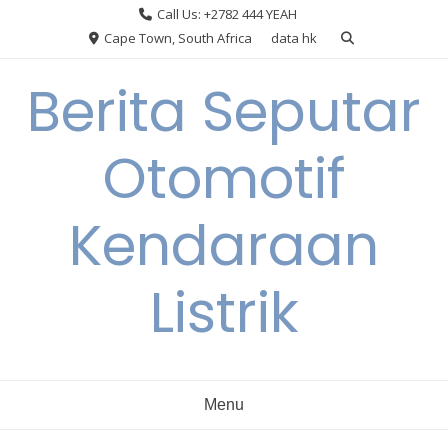
Skip
Call Us: +2782 444 YEAH
to
Cape Town, South Africa
data hk
content
Berita Seputar
Otomotif
Kendaraan
Listrik
Menu