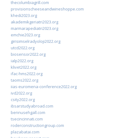
thecolumbiagrill.com
provisionscheeseandwineshoppe.com
khedi2023.org
akademikgeriatri2023.org
marmarapediatri2023.org
emchie2023.org
girisimselradyoloji2022.org
utcd2022.org
biosensor2022.org
ialp2022.org
klivet2022.org
ifac-hms2022.org
taoms2022.org
iias-euromena-conference2022.org
ivd2022.org
csity2022.org
ibsarstudyabroad.com
bennusehgall.com
tsecincinnati.com
roderconstructiongroup.com
plazabatai.com