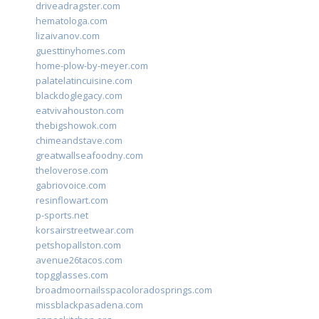
driveadragster.com
hematologa.com
lizaivanov.com
guesttinyhomes.com
home-plow-by-meyer.com
palatelatincuisine.com
blackdoglegacy.com
eatvivahouston.com
thebigshowok.com
chimeandstave.com
greatwallseafoodny.com
theloverose.com
gabriovoice.com
resinflowart.com
p-sports.net
korsairstreetwear.com
petshopallston.com
avenue26tacos.com
topgglasses.com
broadmoornailsspacoloradosprings.com
missblackpasadena.com