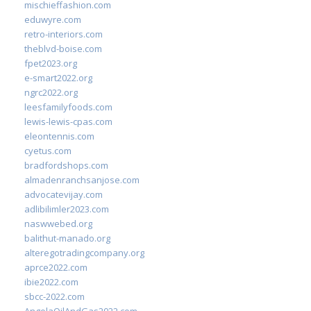
mischieffashion.com
eduwyre.com
retro-interiors.com
theblvd-boise.com
fpet2023.org
e-smart2022.org
ngrc2022.org
leesfamilyfoods.com
lewis-lewis-cpas.com
eleontennis.com
cyetus.com
bradfordshops.com
almadenranchsanjose.com
advocatevijay.com
adlibilimler2023.com
naswwebed.org
balithut-manado.org
alteregotradingcompany.org
aprce2022.com
ibie2022.com
sbcc-2022.com