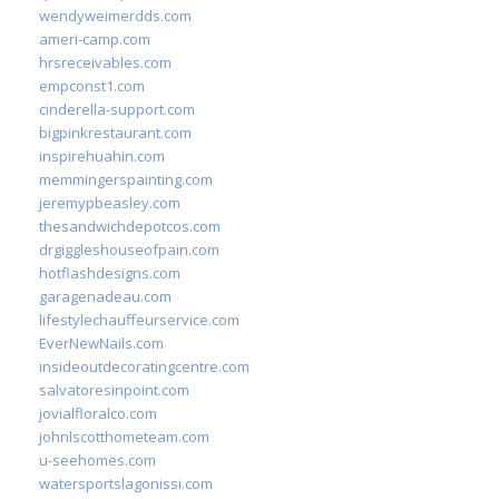
wendyweimerdds.com
ameri-camp.com
hrsreceivables.com
empconst1.com
cinderella-support.com
bigpinkrestaurant.com
inspirehuahin.com
memmingerspainting.com
jeremypbeasley.com
thesandwichdepotcos.com
drgiggleshouseofpain.com
hotflashdesigns.com
garagenadeau.com
lifestylechauffeurservice.com
EverNewNails.com
insideoutdecoratingcentre.com
salvatoresinpoint.com
jovialfloralco.com
johnlscotthometeam.com
u-seehomes.com
watersportslagonissi.com