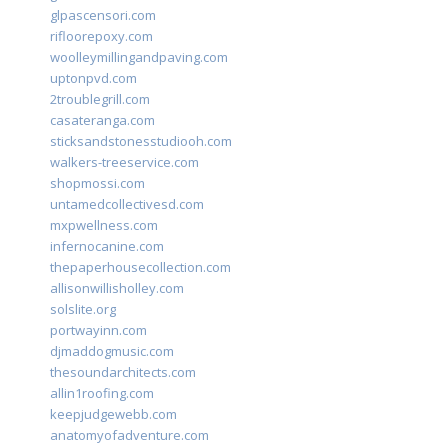
glpascensori.com
rifloorepoxy.com
woolleymillingandpaving.com
uptonpvd.com
2troublegrill.com
casateranga.com
sticksandstonesstudiooh.com
walkers-treeservice.com
shopmossi.com
untamedcollectivesd.com
mxpwellness.com
infernocanine.com
thepaperhousecollection.com
allisonwillisholley.com
solslite.org
portwayinn.com
djmaddogmusic.com
thesoundarchitects.com
allin1roofing.com
keepjudgewebb.com
anatomyofadventure.com