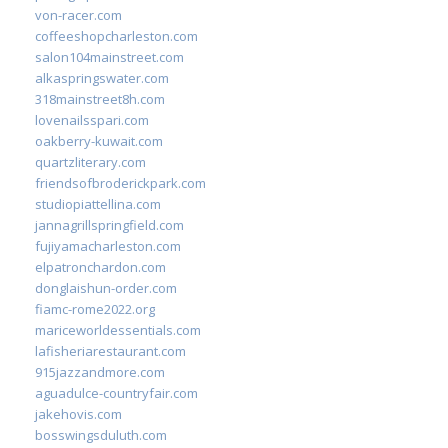
von-racer.com
coffeeshopcharleston.com
salon104mainstreet.com
alkaspringswater.com
318mainstreet8h.com
lovenailsspari.com
oakberry-kuwait.com
quartzliterary.com
friendsofbroderickpark.com
studiopiattellina.com
jannagrillspringfield.com
fujiyamacharleston.com
elpatronchardon.com
donglaishun-order.com
fiamc-rome2022.org
mariceworldessentials.com
lafisheriarestaurant.com
915jazzandmore.com
aguadulce-countryfair.com
jakehovis.com
bosswingsduluth.com