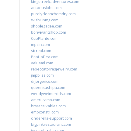
kingscreekadventures.com
antaeuslabs.com
purelycleanchemdry.com
WishOping.com
shoplegacee.com
bonvivantshop.com
CupPlante.com
mpzin.com
stcreal.com
PopUpFlea.com
valueml.com
rebeccatorresjewelry.com
jmpbliss.com
drjorgerico.com
queensushipa.com
wendyweimerdds.com
ameri-camp.com
hrsreceivables.com
empconst1.com
cinderella-support.com
bigpinkrestaurant.com
inspirehuahin.com