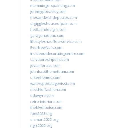
memmingerspainting.com
jeremypbeasley.com
thesandwichdepotcos.com
drgiggleshouseofpain.com
hotflashdesigns.com
garagenadeau.com
lifestylechauffeurservice.com
EverNewNails.com
insideoutdecoratingcentre.com
salvatoresinpoint.com
jovialfloralco.com
johnlscotthometeam.com
u-seehomes.com
watersportslagonissi.com
mischieffashion.com
eduwyre.com
retro-interiors.com
theblvd-boise.com
fpet2023.org
e-smart2022.org
ngrc2022.org