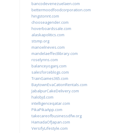
bancodevenezuelaen.com
bettermoodfoodcorporation.com
hingstonnt.com
chooseagender.com
hoverboardssale.com
alaskapolitics.com
stsmp.org
manoelneves.com
mandelaeffectlibrary.com
roselynns.com
balanceyoganj.com
salesforceblogs.com
TrainGames365.com
BaytownEvaCationRentals.com
JabalpurCakeDelivery.com
halobjd.com
intelligenceqatar.com
PikaPikaApp.com
takecareofbusinessdfw.org
HamadaOfJapan.com
VersifyLifestyle.com