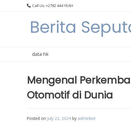
Skip
Call Us: +2782 444 YEAH
to
content
Berita Seput
data hk
Mengenal Perkemban
Otomotif di Dunia
Posted on
July 22, 2024
by
adminbet