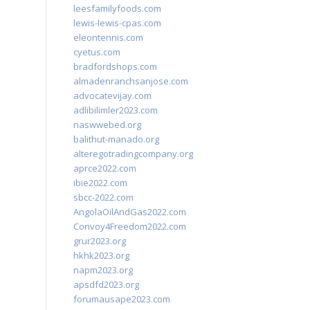
leesfamilyfoods.com
lewis-lewis-cpas.com
eleontennis.com
cyetus.com
bradfordshops.com
almadenranchsanjose.com
advocatevijay.com
adlibilimler2023.com
naswwebed.org
balithut-manado.org
alteregotradingcompany.org
aprce2022.com
ibie2022.com
sbcc-2022.com
AngolaOilAndGas2022.com
Convoy4Freedom2022.com
grur2023.org
hkhk2023.org
napm2023.org
apsdfd2023.org
forumausape2023.com