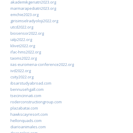
akademikgeriatri2023.org
marmarapediatri2023.org
emchie2023.org
girisimselradyoloji2022.org
utcd2022.org
biosensor2022.org
ialp2022.org
klivet2022.org
ifac-hms2022.org
taoms2022.org
iias-euromena-conference2022.org
ivd2022.org
csity2022.org
ibsarstudyabroad.com
bennusehgall.com
tsecincinnati.com
roderconstructiongroup.com
plazabatai.com
hawkscayresort.com
hellonquads.com
diarioanimales.com
decogaleri.com