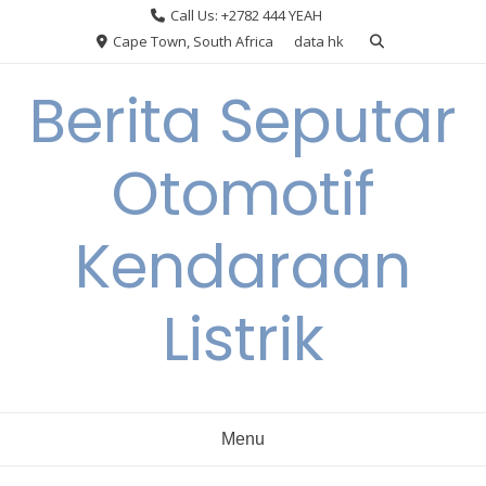
Skip
Call Us: +2782 444 YEAH
to
Cape Town, South Africa
data hk
content
Berita Seputar
Otomotif
Kendaraan
Listrik
Menu