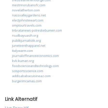
thestreamlinerlounge.com
mestrinorubanofc.com
novelatherton.com
nassvalleygardens.net
electjohnstewart.com
omptourtravels.com
tribratanews-polreskebumen.com
rsudbayuasih.org
publikjurnalistik.org
juneteenthapparel.net
italywarm.com
journaloffinanceeconomics.com
kvk-kumari.org
foodscienceandtechnology.com
scisportsscience.com
addisababacuisineaz.com
burgerimcamas.com
Link Alternatif