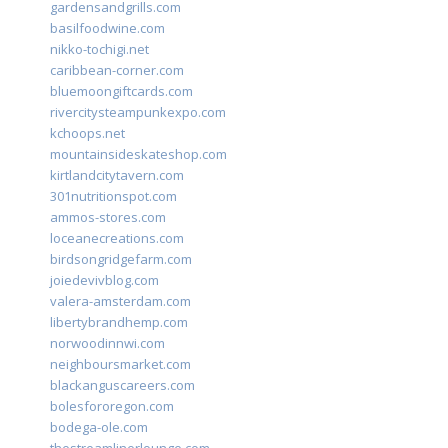
gardensandgrills.com
basilfoodwine.com
nikko-tochigi.net
caribbean-corner.com
bluemoongiftcards.com
rivercitysteampunkexpo.com
kchoops.net
mountainsideskateshop.com
kirtlandcitytavern.com
301nutritionspot.com
ammos-stores.com
loceanecreations.com
birdsongridgefarm.com
joiedevivblog.com
valera-amsterdam.com
libertybrandhemp.com
norwoodinnwi.com
neighboursmarket.com
blackanguscareers.com
bolesfororegon.com
bodega-ole.com