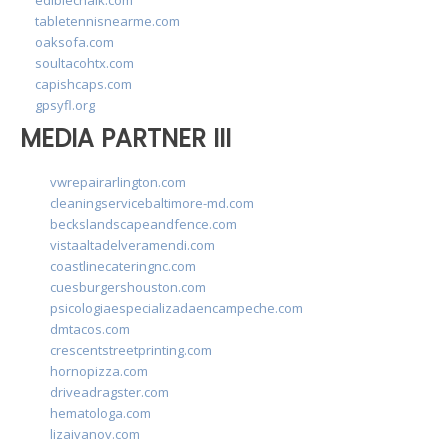
tabletennisnearme.com
oaksofa.com
soultacohtx.com
capishcaps.com
gpsyfl.org
MEDIA PARTNER III
vwrepairarlington.com
cleaningservicebaltimore-md.com
beckslandscapeandfence.com
vistaaltadelveramendi.com
coastlinecateringnc.com
cuesburgershouston.com
psicologiaespecializadaencampeche.com
dmtacos.com
crescentstreetprinting.com
hornopizza.com
driveadragster.com
hematologa.com
lizaivanov.com