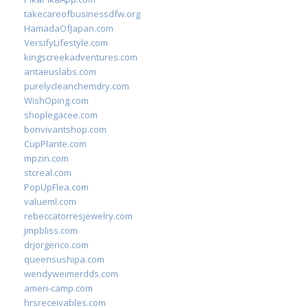
takecareofbusinessdfw.org
HamadaOfJapan.com
VersifyLifestyle.com
kingscreekadventures.com
antaeuslabs.com
purelycleanchemdry.com
WishOping.com
shoplegacee.com
bonvivantshop.com
CupPlante.com
mpzin.com
stcreal.com
PopUpFlea.com
valueml.com
rebeccatorresjewelry.com
jmpbliss.com
drjorgerico.com
queensushipa.com
wendyweimerdds.com
ameri-camp.com
hrsreceivables.com