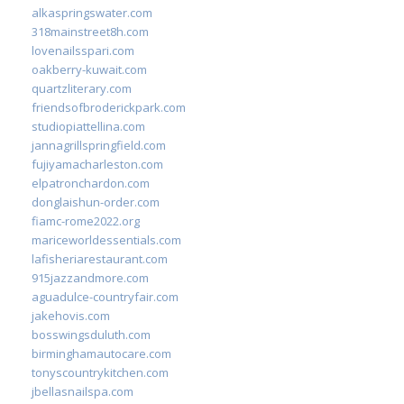
alkaspringswater.com
318mainstreet8h.com
lovenailsspari.com
oakberry-kuwait.com
quartzliterary.com
friendsofbroderickpark.com
studiopiattellina.com
jannagrillspringfield.com
fujiyamacharleston.com
elpatronchardon.com
donglaishun-order.com
fiamc-rome2022.org
mariceworldessentials.com
lafisheriarestaurant.com
915jazzandmore.com
aguadulce-countryfair.com
jakehovis.com
bosswingsduluth.com
birminghamautocare.com
tonyscountrykitchen.com
jbellasnailspa.com