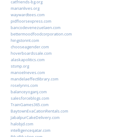
catfriends-bg.org
marianlives.org
waywardtees.com
pidfloorsexpress.com
bancodevenezuelaen.com
bettermoodfoodcorporation.com
hingstonnt.com
chooseagender.com
hoverboardssale.com
alaskapolitics.com
stsmp.org
manoelneves.com
mandelaeffectlibrary.com
roselynns.com
balanceyoganj.com
salesforceblogs.com
TrainGames365.com
BaytownEvaCationRentals.com
JabalpurCakeDelivery.com
halobjd.com
intelligenceqatar.com
PikaPikaApp.com