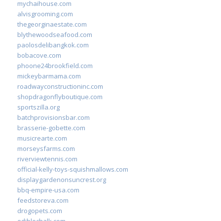
mychaihouse.com
alvisgrooming.com
thegeorginaestate.com
blythewoodseafood.com
paolosdelibangkok.com
bobacove.com
phoone24brookfield.com
mickeybarmama.com
roadwayconstructioninc.com
shopdragonflyboutique.com
sportszilla.org
batchprovisionsbar.com
brasserie-gobette.com
musicrearte.com
morseysfarms.com
riverviewtennis.com
official-kelly-toys-squishmallows.com
displaygardenonsuncrest.org
bbq-empire-usa.com
feedstoreva.com
drogopets.com
ediblechalk.com