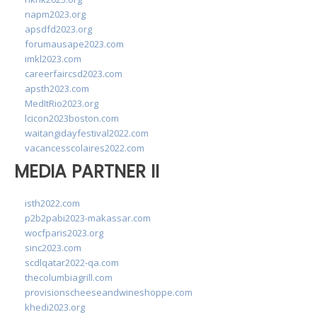
napm2023.org
apsdfd2023.org
forumausape2023.com
imkl2023.com
careerfaircsd2023.com
apsth2023.com
MedItRio2023.org
lcicon2023boston.com
waitangidayfestival2022.com
vacancesscolaires2022.com
MEDIA PARTNER II
isth2022.com
p2b2pabi2023-makassar.com
wocfparis2023.org
sinc2023.com
scdlqatar2022-qa.com
thecolumbiagrill.com
provisionscheeseandwineshoppe.com
khedi2023.org