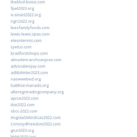
theblvd-boise.com
fpet2023.org
e-smart2022.org
ngrc2022.org
leesfamilyfoods.com
lewis-lewis-cpas.com
eleontennis.com
cyetus.com
bradfordshops.com
almadenranchsanjose.com
advocatevijay.com
adlibilimler2023.com
naswwebed.org
balithut-manado.org
alteregotradingcompany.org
aprce2022.com
ibie2022.com
sbcc-2022.com
AngolaOilAndGas2022.com
Convoy4Freedom2022.com
grur2023.org
hkhk2023.org