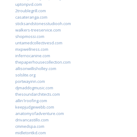
uptonpvd.com
2troublegrill.com
casateranga.com
sticksandstonesstudiooh.com
walkers-treeservice.com
shopmossi.com
untamedcollectivesd.com
mxpwellness.com
infernocanine.com
thepaperhousecollection.com
allisonwillisholley.com
solslite.org
portwayinn.com
djmaddogmusic.com
thesoundarchitects.com
allin1roofing.com
keepjudgewebb.com
anatomyofadventure.com
drivancastillo.com
cmmedspa.com
midletontkd.com