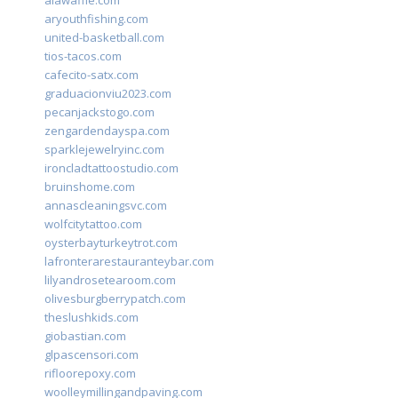
alawaffle.com
aryouthfishing.com
united-basketball.com
tios-tacos.com
cafecito-satx.com
graduacionviu2023.com
pecanjackstogo.com
zengardendayspa.com
sparklejewelryinc.com
ironcladtattoostudio.com
bruinshome.com
annascleaningsvc.com
wolfcitytattoo.com
oysterbayturkeytrot.com
lafronterarestauranteybar.com
lilyandrosetearoom.com
olivesburgberrypatch.com
theslushkids.com
giobastian.com
glpascensori.com
rifloorepoxy.com
woolleymillingandpaving.com