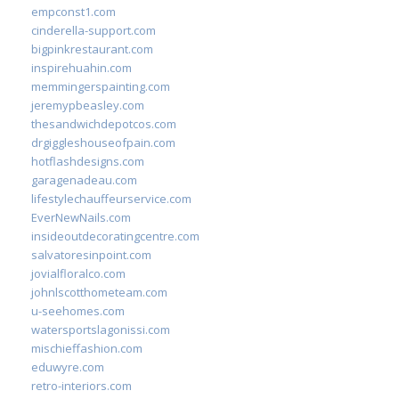
empconst1.com
cinderella-support.com
bigpinkrestaurant.com
inspirehuahin.com
memmingerspainting.com
jeremypbeasley.com
thesandwichdepotcos.com
drgiggleshouseofpain.com
hotflashdesigns.com
garagenadeau.com
lifestylechauffeurservice.com
EverNewNails.com
insideoutdecoratingcentre.com
salvatoresinpoint.com
jovialfloralco.com
johnlscotthometeam.com
u-seehomes.com
watersportslagonissi.com
mischieffashion.com
eduwyre.com
retro-interiors.com