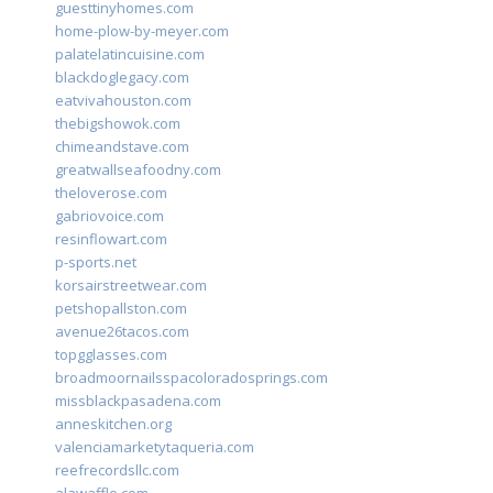
guesttinyhomes.com
home-plow-by-meyer.com
palatelatincuisine.com
blackdoglegacy.com
eatvivahouston.com
thebigshowok.com
chimeandstave.com
greatwallseafoodny.com
theloverose.com
gabriovoice.com
resinflowart.com
p-sports.net
korsairstreetwear.com
petshopallston.com
avenue26tacos.com
topgglasses.com
broadmoornailsspacoloradosprings.com
missblackpasadena.com
anneskitchen.org
valenciamarketytaqueria.com
reefrecordsllc.com