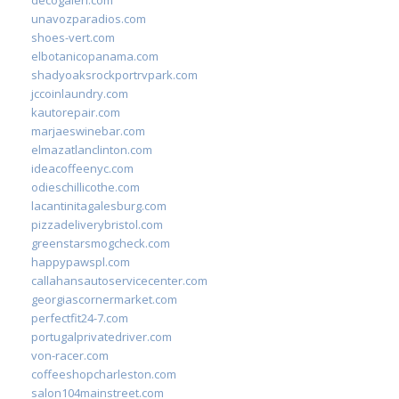
unavozparadios.com
shoes-vert.com
elbotanicopanama.com
shadyoaksrockportrvpark.com
jccoinlaundry.com
kautorepair.com
marjaeswinebar.com
elmazatlanclinton.com
ideacoffeenyc.com
odieschillicothe.com
lacantinitagalesburg.com
pizzadeliverybristol.com
greenstarsmogcheck.com
happypawspl.com
callahansautoservicecenter.com
georgiascornermarket.com
perfectfit24-7.com
portugalprivatedriver.com
von-racer.com
coffeeshopcharleston.com
salon104mainstreet.com