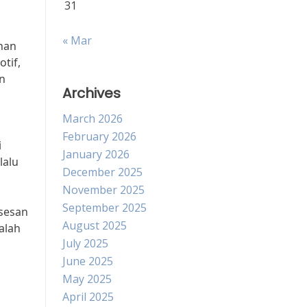
31
« Mar
han
tif,
n
Archives
March 2026
February 2026
i
January 2026
lalu
December 2025
November 2025
September 2025
ksesan
August 2025
alah
July 2025
June 2025
May 2025
April 2025