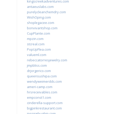
kingscreekadventures.com
antaeuslabs.com
purelycleanchemdry.com
WishOping.com
shoplegacee.com
bonvivantshop.com
CupPlante.com
mpzin.com
stcreal.com
PopUpFlea.com
valueml.com
rebeccatorresjewelry.com
jmpbliss.com
drjorgerico.com
queensushipa.com
wendyweimerdds.com
ameri-camp.com
hrsreceivables.com
empconst1.com
cinderella-support.com
bigpinkrestaurant.com
inspirehuahin.com