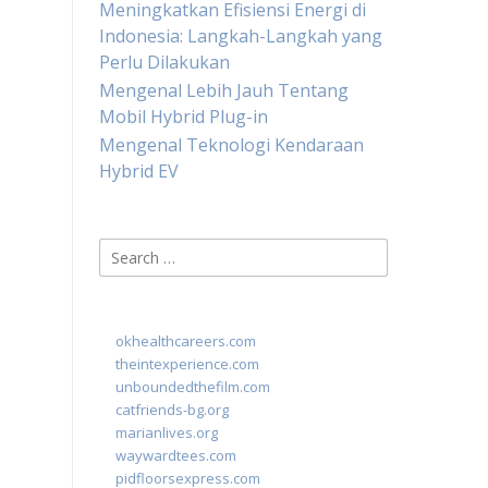
Meningkatkan Efisiensi Energi di
Indonesia: Langkah-Langkah yang
Perlu Dilakukan
Mengenal Lebih Jauh Tentang
Mobil Hybrid Plug-in
Mengenal Teknologi Kendaraan
Hybrid EV
Search
for:
okhealthcareers.com
theintexperience.com
unboundedthefilm.com
catfriends-bg.org
marianlives.org
waywardtees.com
pidfloorsexpress.com