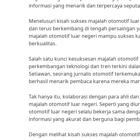
informasi yang menarik dan terpercaya seputa
Menelusuri kisah sukses majalah otomotif lua
dan terus berkembang di tengah persaingan y
majalah otomotif luar negeri mampu sukses k
berkualitas.
Salah satu kunci kesuksesan majalah otomoti
perkembangan teknologi dan tren terkini dalam
Setiawan, seorang jurnalis otomotif terkemuka
berhasil menarik pembaca karena mereka mam
Tak hanya itu, kolaborasi dengan para ahli da
majalah otomotif luar negeri. Seperti yang di
otomotif luar negeri selalu bekerja sama deng
informasi yang akurat dan berguna bagi pemb
Dengan melihat kisah sukses majalah otomotif l