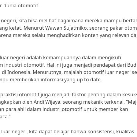
r dunia otomotif.
r negeri, kita bisa melihat bagaimana mereka mampu berta
ang ketat. Menurut Wawan Sujatmiko, seorang pakar otomo
arena mereka selalu menghadirkan konten yang relevan da
f luar negeri adalah kemampuannya dalam mengikuti
 industri otomotif. Hal ini juga menjadi pendapat dari Bud
 di Indonesia. Menurutnya, majalah otomotif luar negeri se
pu memberikan informasi yang up to date.
n praktisi otomotif juga menjadi faktor penting dalam kesu
ungkapkan oleh Andi Wijaya, seorang mekanik terkenal, “Maj
an para ahli dalam industri otomotif untuk memberikan
aca.”
uar negeri, kita dapat belajar bahwa konsistensi, kualitas