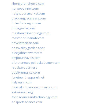
libertybrandhemp.com
norwoodinnwi.com
neighboursmarket.com
blackanguscareers.com
bolesfororegon.com
bodega-ole.com
thestreamlinerlounge.com
mestrinorubanofc.com
novelatherton.com
nassvalleygardens.net
electjohnstewart.com
omptourtravels.com
tribratanews-polreskebumen.com
rsudbayuasih.org
publikjurnalistik.org
juneteenthapparel.net
italywarm.com
journaloffinanceeconomics.com
kvk-kumari.org
foodscienceandtechnology.com
scisportsscience.com