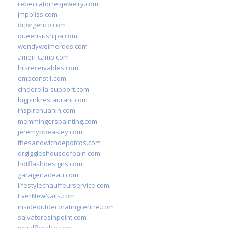
rebeccatorresjewelry.com
jmpbliss.com
drjorgerico.com
queensushipa.com
wendyweimerdds.com
ameri-camp.com
hrsreceivables.com
empconst1.com
cinderella-support.com
bigpinkrestaurant.com
inspirehuahin.com
memmingerspainting.com
jeremypbeasley.com
thesandwichdepotcos.com
drgiggleshouseofpain.com
hotflashdesigns.com
garagenadeau.com
lifestylechauffeurservice.com
EverNewNails.com
insideoutdecoratingcentre.com
salvatoresinpoint.com