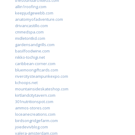
thesoundarchitects.com
allin1roofing.com
keepjudgewebb.com
anatomyofadventure.com
drivancastillo.com
cmmedspa.com
midletontkd.com
gardensandgrills.com
basilfoodwine.com
nikko-tochigi.net
caribbean-corner.com
bluemoongiftcards.com
rivercitysteampunkexpo.com
kchoops.net
mountainsideskateshop.com
kirtlandcitytavern.com
301nutritionspot.com
ammos-stores.com
loceanecreations.com
birdsongridgefarm.com
joiedevivblog.com
valera-amsterdam.com