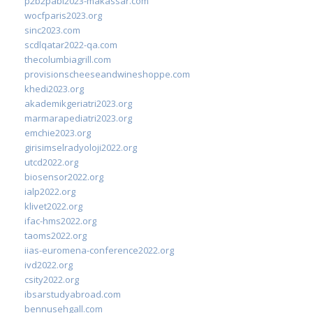
p2b2pabi2023-makassar.com
wocfparis2023.org
sinc2023.com
scdlqatar2022-qa.com
thecolumbiagrill.com
provisionscheeseandwineshoppe.com
khedi2023.org
akademikgeriatri2023.org
marmarapediatri2023.org
emchie2023.org
girisimselradyoloji2022.org
utcd2022.org
biosensor2022.org
ialp2022.org
klivet2022.org
ifac-hms2022.org
taoms2022.org
iias-euromena-conference2022.org
ivd2022.org
csity2022.org
ibsarstudyabroad.com
bennusehgall.com