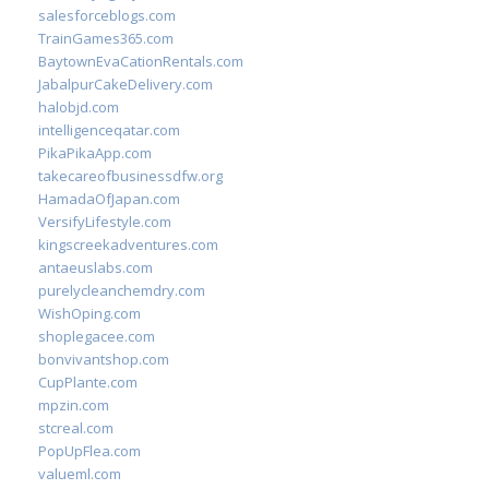
salesforceblogs.com
TrainGames365.com
BaytownEvaCationRentals.com
JabalpurCakeDelivery.com
halobjd.com
intelligenceqatar.com
PikaPikaApp.com
takecareofbusinessdfw.org
HamadaOfJapan.com
VersifyLifestyle.com
kingscreekadventures.com
antaeuslabs.com
purelycleanchemdry.com
WishOping.com
shoplegacee.com
bonvivantshop.com
CupPlante.com
mpzin.com
stcreal.com
PopUpFlea.com
valueml.com