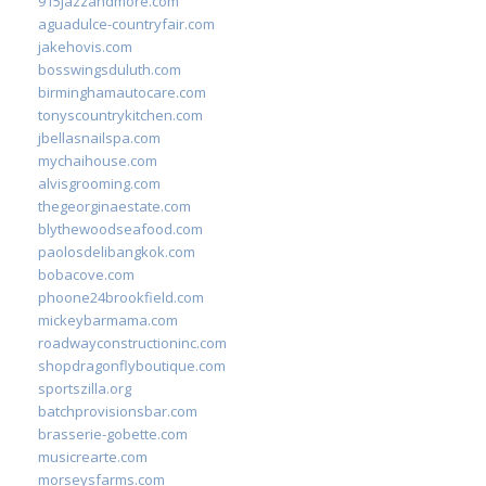
915jazzandmore.com
aguadulce-countryfair.com
jakehovis.com
bosswingsduluth.com
birminghamautocare.com
tonyscountrykitchen.com
jbellasnailspa.com
mychaihouse.com
alvisgrooming.com
thegeorginaestate.com
blythewoodseafood.com
paolosdelibangkok.com
bobacove.com
phoone24brookfield.com
mickeybarmama.com
roadwayconstructioninc.com
shopdragonflyboutique.com
sportszilla.org
batchprovisionsbar.com
brasserie-gobette.com
musicrearte.com
morseysfarms.com