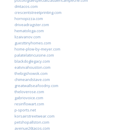
psicologiaespecializadaencampeche.com
dmtacos.com
crescentstreetprinting.com
hornopizza.com
driveadragster.com
hematologa.com
lizaivanov.com
guesttinyhomes.com
home-plow-by-meyer.com
palatelatincuisine.com
blackdoglegacy.com
eatvivahouston.com
thebigshowok.com
chimeandstave.com
greatwallseafoodny.com
theloverose.com
gabriovoice.com
resinflowart.com
p-sports.net
korsairstreetwear.com
petshopallston.com
avenue26tacos.com