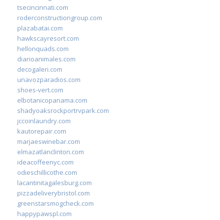
tsecincinnati.com
roderconstructiongroup.com
plazabatai.com
hawkscayresort.com
hellonquads.com
diarioanimales.com
decogaleri.com
unavozparadios.com
shoes-vert.com
elbotanicopanama.com
shadyoaksrockportrvpark.com
jccoinlaundry.com
kautorepair.com
marjaeswinebar.com
elmazatlanclinton.com
ideacoffeenyc.com
odieschillicothe.com
lacantinitagalesburg.com
pizzadeliverybristol.com
greenstarsmogcheck.com
happypawspl.com