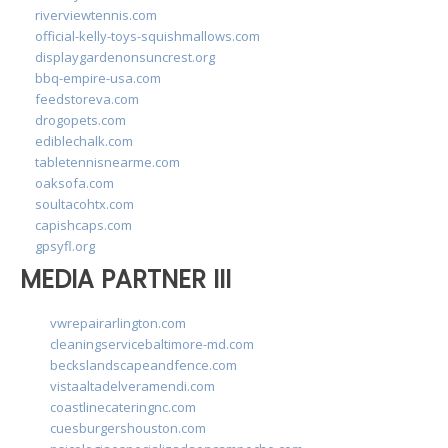
riverviewtennis.com
official-kelly-toys-squishmallows.com
displaygardenonsuncrest.org
bbq-empire-usa.com
feedstoreva.com
drogopets.com
ediblechalk.com
tabletennisnearme.com
oaksofa.com
soultacohtx.com
capishcaps.com
gpsyfl.org
MEDIA PARTNER III
vwrepairarlington.com
cleaningservicebaltimore-md.com
beckslandscapeandfence.com
vistaaltadelveramendi.com
coastlinecateringnc.com
cuesburgershouston.com