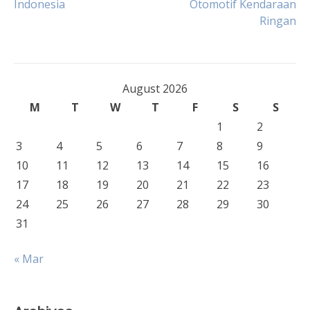
Indonesia
Otomotif Kendaraan
navigation
Ringan
August 2026
M
T
W
T
F
S
S
1
2
3
4
5
6
7
8
9
10
11
12
13
14
15
16
17
18
19
20
21
22
23
24
25
26
27
28
29
30
31
« Mar