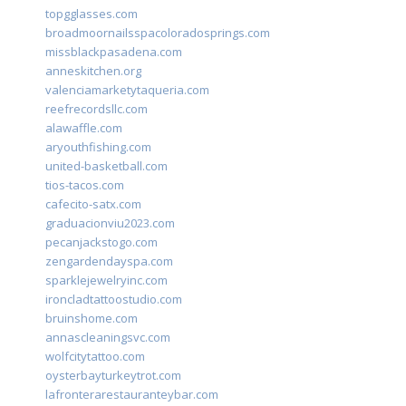
topgglasses.com
broadmoornailsspacoloradosprings.com
missblackpasadena.com
anneskitchen.org
valenciamarketytaqueria.com
reefrecordsllc.com
alawaffle.com
aryouthfishing.com
united-basketball.com
tios-tacos.com
cafecito-satx.com
graduacionviu2023.com
pecanjackstogo.com
zengardendayspa.com
sparklejewelryinc.com
ironcladtattoostudio.com
bruinshome.com
annascleaningsvc.com
wolfcitytattoo.com
oysterbayturkeytrot.com
lafronterarestauranteybar.com