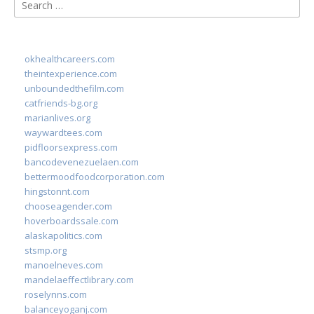
Search
for:
okhealthcareers.com
theintexperience.com
unboundedthefilm.com
catfriends-bg.org
marianlives.org
waywardtees.com
pidfloorsexpress.com
bancodevenezuelaen.com
bettermoodfoodcorporation.com
hingstonnt.com
chooseagender.com
hoverboardssale.com
alaskapolitics.com
stsmp.org
manoelneves.com
mandelaeffectlibrary.com
roselynns.com
balanceyoganj.com