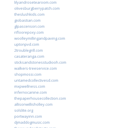
lilyandrosetearoom.com
olivesburgberrypatch.com
theslushkids.com
giobastian.com
glpascensori.com
rifloorepoxy.com
woolleymillingandpaving.com
uptonpvd.com
2troublegrill.com
casateranga.com
sticksandstonesstudiooh.com
walkers-treeservice.com
shopmossi.com
untamedcollectivesd.com
mxpwellness.com
infernocanine.com
thepaperhousecollection.com
allisonwillisholley.com
solslite.org
portwayinn.com
djmaddogmusic.com