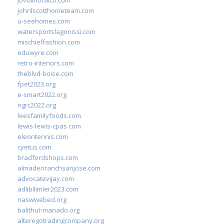
jovialfloralco.com
johnlscotthometeam.com
u-seehomes.com
watersportslagonissi.com
mischieffashion.com
eduwyre.com
retro-interiors.com
theblvd-boise.com
fpet2023.org
e-smart2022.org
ngrc2022.org
leesfamilyfoods.com
lewis-lewis-cpas.com
eleontennis.com
cyetus.com
bradfordshops.com
almadenranchsanjose.com
advocatevijay.com
adlibilimler2023.com
naswwebed.org
balithut-manado.org
alteregotradingcompany.org