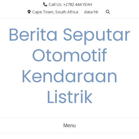
Skip
Call Us: +2782 444 YEAH
to
Cape Town, South Africa
data hk
content
Berita Seputar
Otomotif
Kendaraan
Listrik
Menu