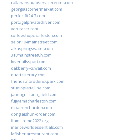
callahansautoservicecenter.com
georgiascornermarket.com
perfectfit24-7.com
portugalprivatedriver.com
von-racer.com
coffeeshopcharleston.com
salon104mainstreet.com
alkaspringswater.com
318mainstreet8h.com
lovenailsspari.com
oakberry-kuwait.com
quartzliterary.com
friendsofbroderickpark.com
studiopiattellina.com
jannagrillspringfield.com
fujiyamacharleston.com
elpatronchardon.com
donglaishun-order.com
fiamc-rome2022.org
mariceworldessentials.com
lafisheriarestaurant.com