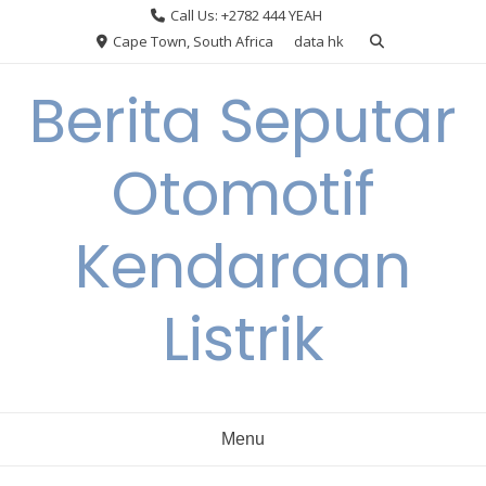
Skip
Call Us: +2782 444 YEAH
to
Cape Town, South Africa
data hk
content
Berita Seputar
Otomotif
Kendaraan
Listrik
Menu