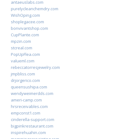
antaeuslabs.com
purelycleanchemdry.com
WishOping.com
shoplegacee.com
bonvivantshop.com
CupPlante.com
mpzin.com
stcreal.com
PopUpFlea.com
valueml.com
rebeccatorresjewelry.com
jmpbliss.com
drjorgerico.com
queensushipa.com
wendyweimerdds.com
ameri-camp.com
hrsreceivables.com
empconst1.com
cinderella-support.com
bigpinkrestaurant.com
inspirehuahin.com