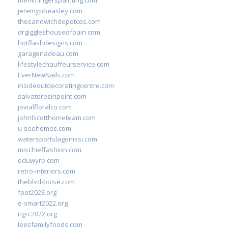
memmingerspainting.com
jeremypbeasley.com
thesandwichdepotcos.com
drgiggleshouseofpain.com
hotflashdesigns.com
garagenadeau.com
lifestylechauffeurservice.com
EverNewNails.com
insideoutdecoratingcentre.com
salvatoresinpoint.com
jovialfloralco.com
johnlscotthometeam.com
u-seehomes.com
watersportslagonissi.com
mischieffashion.com
eduwyre.com
retro-interiors.com
theblvd-boise.com
fpet2023.org
e-smart2022.org
ngrc2022.org
leesfamilyfoods.com