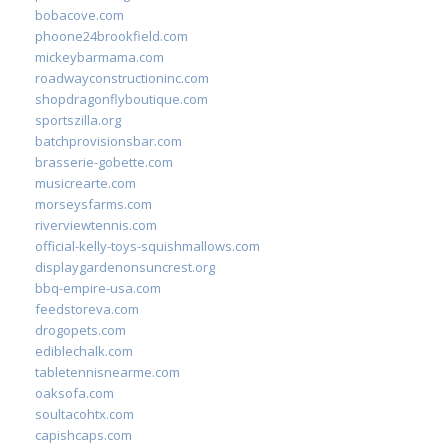
bobacove.com
phoone24brookfield.com
mickeybarmama.com
roadwayconstructioninc.com
shopdragonflyboutique.com
sportszilla.org
batchprovisionsbar.com
brasserie-gobette.com
musicrearte.com
morseysfarms.com
riverviewtennis.com
official-kelly-toys-squishmallows.com
displaygardenonsuncrest.org
bbq-empire-usa.com
feedstoreva.com
drogopets.com
ediblechalk.com
tabletennisnearme.com
oaksofa.com
soultacohtx.com
capishcaps.com