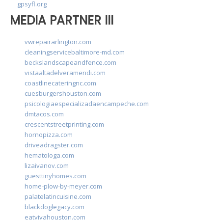
gpsyfl.org
MEDIA PARTNER III
vwrepairarlington.com
cleaningservicebaltimore-md.com
beckslandscapeandfence.com
vistaaltadelveramendi.com
coastlinecateringnc.com
cuesburgershouston.com
psicologiaespecializadaencampeche.com
dmtacos.com
crescentstreetprinting.com
hornopizza.com
driveadragster.com
hematologa.com
lizaivanov.com
guesttinyhomes.com
home-plow-by-meyer.com
palatelatincuisine.com
blackdoglegacy.com
eatvivahouston.com