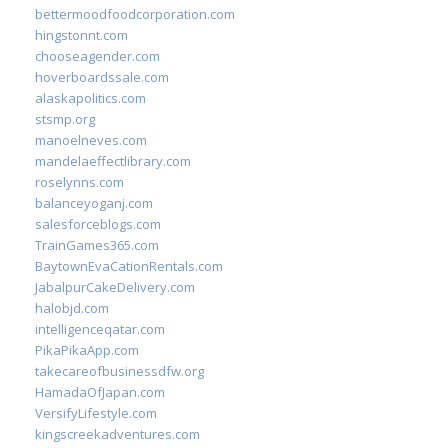
bettermoodfoodcorporation.com
hingstonnt.com
chooseagender.com
hoverboardssale.com
alaskapolitics.com
stsmp.org
manoelneves.com
mandelaeffectlibrary.com
roselynns.com
balanceyoganj.com
salesforceblogs.com
TrainGames365.com
BaytownEvaCationRentals.com
JabalpurCakeDelivery.com
halobjd.com
intelligenceqatar.com
PikaPikaApp.com
takecareofbusinessdfw.org
HamadaOfJapan.com
VersifyLifestyle.com
kingscreekadventures.com