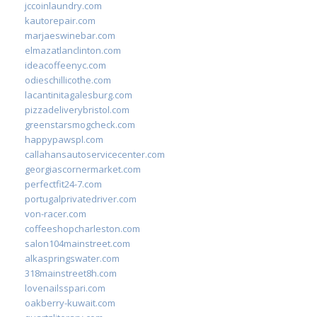
jccoinlaundry.com
kautorepair.com
marjaeswinebar.com
elmazatlanclinton.com
ideacoffeenyc.com
odieschillicothe.com
lacantinitagalesburg.com
pizzadeliverybristol.com
greenstarsmogcheck.com
happypawspl.com
callahansautoservicecenter.com
georgiascornermarket.com
perfectfit24-7.com
portugalprivatedriver.com
von-racer.com
coffeeshopcharleston.com
salon104mainstreet.com
alkaspringswater.com
318mainstreet8h.com
lovenailsspari.com
oakberry-kuwait.com