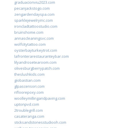
graduacionviu2023.com
pecanjackstogo.com
zengardendayspa.com
sparklejewelryinc.com
ironcladtattoostudio.com
bruinshome.com
annascleaningsvc.com
wolfcitytattoo.com
oysterbayturkeytrot.com
lafronterarestauranteybar.com
lilyandrosetearoom.com
olivesburgberrypatch.com
theslushkids.com
giobastian.com
glpascensori.com
rifloorepoxy.com
woolleymillingandpaving.com
uptonpvd.com
2troublegrill.com
casateranga.com
sticksandstonesstudiooh.com