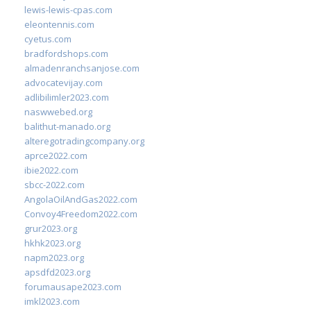
lewis-lewis-cpas.com
eleontennis.com
cyetus.com
bradfordshops.com
almadenranchsanjose.com
advocatevijay.com
adlibilimler2023.com
naswwebed.org
balithut-manado.org
alteregotradingcompany.org
aprce2022.com
ibie2022.com
sbcc-2022.com
AngolaOilAndGas2022.com
Convoy4Freedom2022.com
grur2023.org
hkhk2023.org
napm2023.org
apsdfd2023.org
forumausape2023.com
imkl2023.com