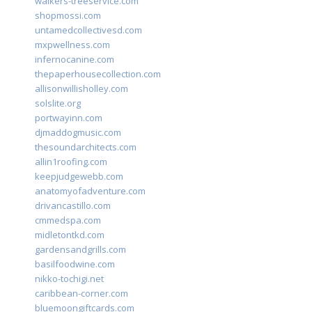
walkers-treeservice.com
shopmossi.com
untamedcollectivesd.com
mxpwellness.com
infernocanine.com
thepaperhousecollection.com
allisonwillisholley.com
solslite.org
portwayinn.com
djmaddogmusic.com
thesoundarchitects.com
allin1roofing.com
keepjudgewebb.com
anatomyofadventure.com
drivancastillo.com
cmmedspa.com
midletontkd.com
gardensandgrills.com
basilfoodwine.com
nikko-tochigi.net
caribbean-corner.com
bluemoongiftcards.com