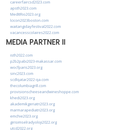
careerfaircsd2023.com
apsth2023.com
MedItRio2023.org
lcicon2023boston.com
waitangidayfestival2022.com
vacancesscolaires2022.com
MEDIA PARTNER II
isth2022.com
p2b2pabi2023-makassar.com
wocfparis2023.org
sinc2023.com
scdlqatar2022-qa.com
thecolumbiagrill.com
provisionscheeseandwineshoppe.com
khedi2023.org
akademikgeriatri2023.org
marmarapediatri2023.org
emchie2023.org
girisimselradyoloji2022.org
utcd2022.org