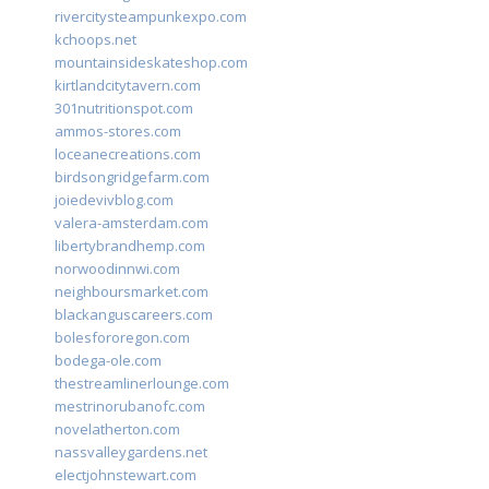
rivercitysteampunkexpo.com
kchoops.net
mountainsideskateshop.com
kirtlandcitytavern.com
301nutritionspot.com
ammos-stores.com
loceanecreations.com
birdsongridgefarm.com
joiedevivblog.com
valera-amsterdam.com
libertybrandhemp.com
norwoodinnwi.com
neighboursmarket.com
blackanguscareers.com
bolesfororegon.com
bodega-ole.com
thestreamlinerlounge.com
mestrinorubanofc.com
novelatherton.com
nassvalleygardens.net
electjohnstewart.com