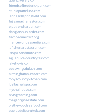
quartzliterary.com
friendsofbroderickpark.com
studiopiattellina.com
jannagrillspringfield.com
fujiyamacharleston.com
elpatronchardon.com
donglaishun-order.com
fiamc-rome2022.org
mariceworldessentials.com
lafisheriarestaurant.com
915jazzandmore.com
aguadulce-countryfair.com
jakehovis.com
bosswingsduluth.com
birminghamautocare.com
tonyscountrykitchen.com
jbellasnailspa.com
mychaihouse.com
alvisgrooming.com
thegeorginaestate.com
blythewoodseafood.com
paolosdelibangkok.com