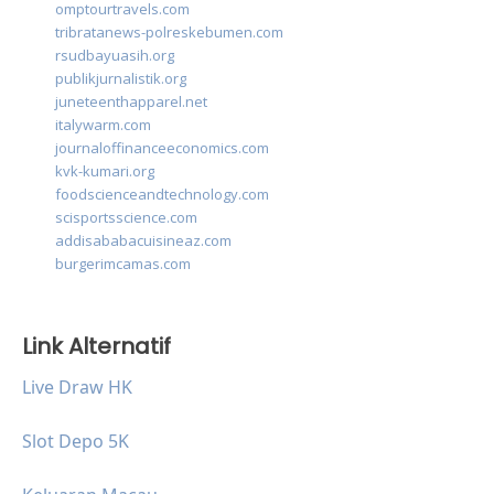
omptourtravels.com
tribratanews-polreskebumen.com
rsudbayuasih.org
publikjurnalistik.org
juneteenthapparel.net
italywarm.com
journaloffinanceeconomics.com
kvk-kumari.org
foodscienceandtechnology.com
scisportsscience.com
addisababacuisineaz.com
burgerimcamas.com
Link Alternatif
Live Draw HK
Slot Depo 5K