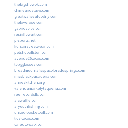
thebigshowok.com
chimeandstave.com
greatwallseafoodny.com
theloverose.com
gabriovoice.com
resinflowart.com
p-sports.net
korsairstreetwear.com
petshopallston.com
avenue26tacos.com
topgglasses.com
broadmoornailsspacoloradosprings.com
missblackpasadena.com
anneskitchen.org
valenciamarketytaqueria.com
reefrecordsllc.com
alawaffle.com
aryouthfishing.com
united-basketball.com
tios-tacos.com
cafecito-satx.com