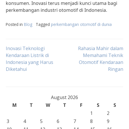
konsumen. Inovasi terus menjadi kunci utama bagi
perkembangan industri otomotif di Indonesia.
Posted in
Blog
Tagged
perkembangan otomotif di dunia
Post
Inovasi Teknologi
Rahasia Mahir dalam
Kendaraan Listrik di
Memahami Teknik
Indonesia yang Harus
Otomotif Kendaraan
navigation
Diketahui
Ringan
August 2026
M
T
W
T
F
S
S
1
2
3
4
5
6
7
8
9