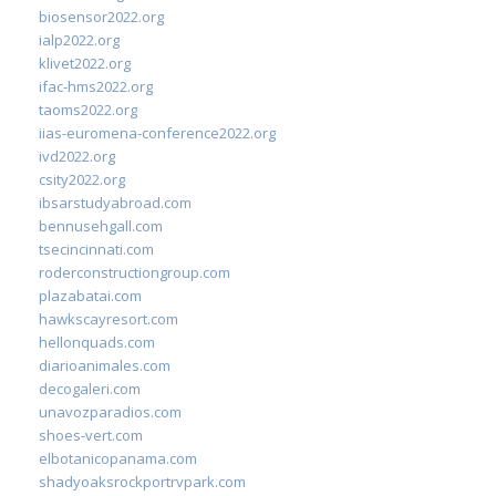
biosensor2022.org
ialp2022.org
klivet2022.org
ifac-hms2022.org
taoms2022.org
iias-euromena-conference2022.org
ivd2022.org
csity2022.org
ibsarstudyabroad.com
bennusehgall.com
tsecincinnati.com
roderconstructiongroup.com
plazabatai.com
hawkscayresort.com
hellonquads.com
diarioanimales.com
decogaleri.com
unavozparadios.com
shoes-vert.com
elbotanicopanama.com
shadyoaksrockportrvpark.com